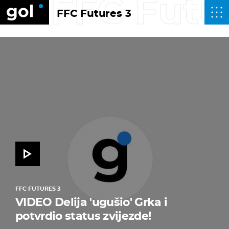
FFC Futu
FFC Futures 3
FFC FUTURES 3
VIDEO Delija 'ugušio' Grka i
potvrdio status zvijezde!