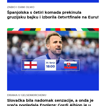
ZABIO I DANI OLMO
Španjolska s četiri komada prekinula
gruzijsku bajku i izborila četvrtfinale na Euru!
DRAMA U GELSENKIRCHENU
Slovačka bila nadomak senzacije, a onda je
sreća pogledala Engleze: Gordi Albion je u