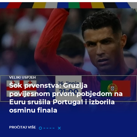
VELIKI USPJEH
Šok prvenstva: Gruzija
povijesnom prvom pobjedom na
Euru srušila Portugal i izborila
osminu finala
PROČITAJ VIŠE