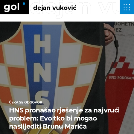
dejan vu
dejan vuković
ČEKA SE ODGOVOR
HNS pronašao rješenje za najvrući
problem: Evo tko bi mogao
naslijediti Brunu Marića