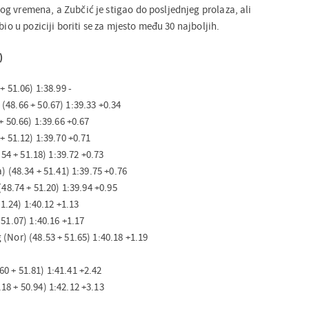
g vremena, a Zubčić je stigao do posljednjeg prolaza, ali
bio u poziciji boriti se za mjesto među 30 najboljih.
)
+ 51.06) 1:38.99 -
48.66 + 50.67) 1:39.33 +0.34
+ 50.66) 1:39.66 +0.67
+ 51.12) 1:39.70 +0.71
.54 + 51.18) 1:39.72 +0.73
) (48.34 + 51.41) 1:39.75 +0.76
(48.74 + 51.20) 1:39.94 +0.95
51.24) 1:40.12 +1.13
51.07) 1:40.16 +1.17
(Nor) (48.53 + 51.65) 1:40.18 +1.19
0 + 51.81) 1:41.41 +2.42
8 + 50.94) 1:42.12 +3.13