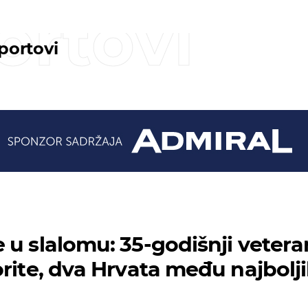
ortovi
sportovi
 u slalomu: 35-godišnji vetera
orite, dva Hrvata među najbolj