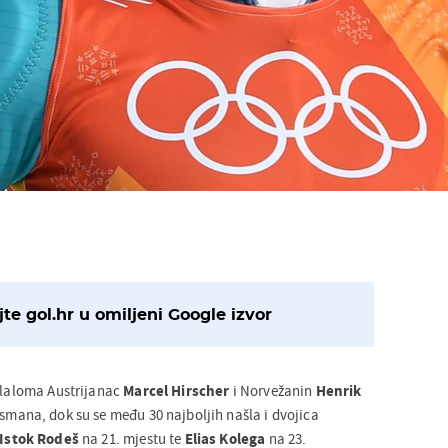
te gol.hr u omiljeni Google izvor
 slaloma Austrijanac
Marcel Hirscher
i Norvežanin
Henrik
asmana, dok su se među 30 najboljih našla i dvojica
Istok Rodeš
na 21. mjestu te
Elias Kolega
na 23.