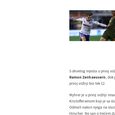
S devetog mjesta u prvoj vož
Ramon Zenhaeusern
, dok
prvoj vožnji bio tek 12.
Myhrer je u prvoj vožnji ima
Kristoffersenom koji je sa s
Odmah nakon njega na stazu j
Hirscher. No san o trećem zl