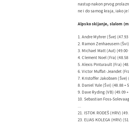
nastup nakon prvog prolazno
ne i do samog kraja, iako je 
Alpsko skijanje, slalom (m
1. Andre Myhrer (Šve) (47.93 
2. Ramon Zenhaeusern (Švi) (
3. Michael Matt (Aut) (49.00 
4. Clement Noel (Fra) (48.58 
5. Alexis Pinturault (Fra) (48
6. Victor Muffat-Jeandet (Fra
7. Kristoffer Jakobsen (Šve) 
8. Daniel Yule (Švi) (48.88 + 
9. Dave Ryding (VB) (49.09 + 
10. Sebastian Foss-Solevaag 
...
21. ISTOK RODEŠ (HRV) (49.6
23. ELIAS KOLEGA (HRV) (51.1