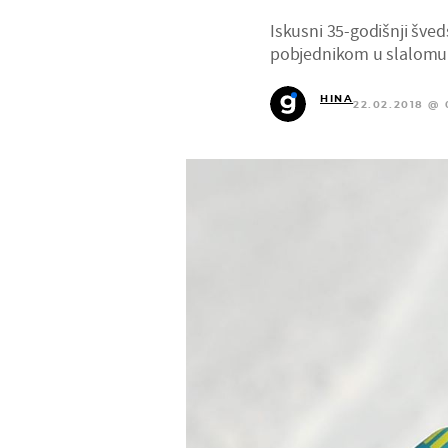
Iskusni 35-godišnji šved
pobjednikom u slalomu 
HINA
22.02.2018 @ 