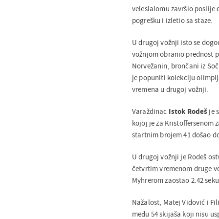
veleslalomu završio poslije
pogrešku i izletio sa staze.
U drugoj vožnji isto se dogo
vožnjom obranio prednost p
Norvežanin, brončani iz Soč
je popuniti kolekciju olimpij
vremena u drugoj vožnji.
Varaždinac
Istok Rodeš
je 
kojoj je za Kristoffersenom 
startnim brojem 41 došao do 
U drugoj vožnji je Rodeš ost
četvrtim vremenom druge vo
Myhrerom zaostao 2.42 sekun
Nažalost, Matej Vidović i Fil
među 54 skijaša koji nisu usp