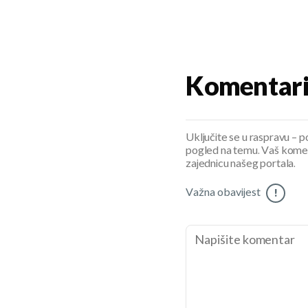
Komentar
Uključite se u raspravu – pod
pogled na temu. Vaš koment
zajednicu našeg portala.
Važna obavijest
!