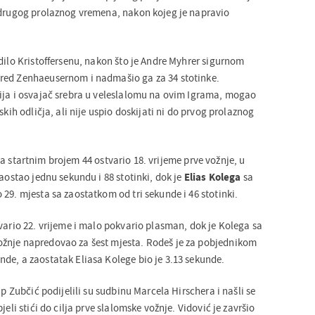
 drugog prolaznog vremena, nakon kojeg je napravio
dilo Kristoffersenu, nakon što je Andre Myhrer sigurnom
red Zenhaeusernom i nadmašio ga za 34 stotinke.
ija i osvajač srebra u veleslalomu na ovim Igrama, mogao
skih odličja, ali nije uspio doskijati ni do prvog prolaznog
sa startnim brojem 44 ostvario 18. vrijeme prve vožnje, u
zaostao jednu sekundu i 88 stotinki, dok je
Elias Kolega
sa
29. mjesta sa zaostatkom od tri sekunde i 46 stotinki.
vario 22. vrijeme i malo pokvario plasman, dok je Kolega sa
žnje napredovao za šest mjesta. Rodeš je za pobjednikom
de, a zaostatak Eliasa Kolege bio je 3.13 sekunde.
ip Zubčić podijelili su sudbinu Marcela Hirschera i našli se
jeli stići do cilja prve slalomske vožnje. Vidović je završio