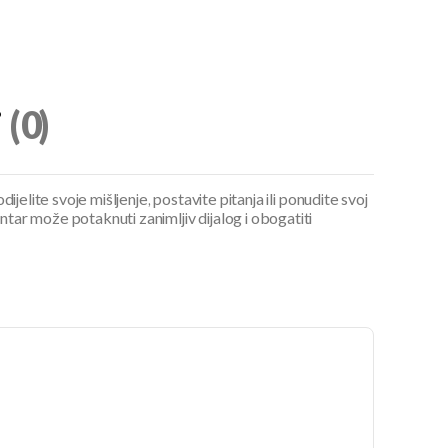
i
(0)
ijelite svoje mišljenje, postavite pitanja ili ponudite svoj
ar može potaknuti zanimljiv dijalog i obogatiti