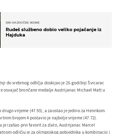
SIN HAJDUČKE IKONE
Rudeš službeno dobio veliko pojačanje iz
Hajduka
nji do srebrnog odličja doskijao je 25-godišnji Švicarac
 je osvajač brončane medalje Austrijanac Michael Matt u
o drugo vrijeme (47.93), a zaostao je jedino za Henrikom
tartnim brojem 4 postavio je najbolje vrijeme (47.72).
e izašao prvi favorit za zlato, Austrijanac Marcel
atnom odličju je za olimpijskog pobjednika u kombinaciji i