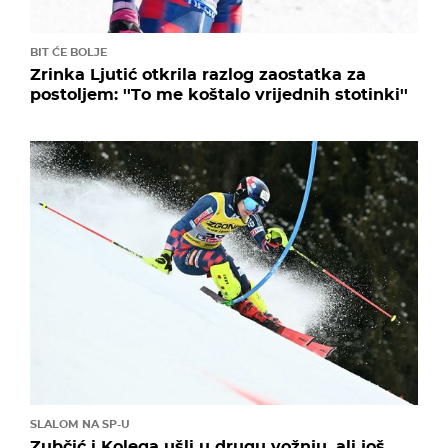
BIT ĆE BOLJE
Zrinka Ljutić otkrila razlog zaostatka za
postoljem: ''To me koštalo vrijednih stotinki''
SLALOM NA SP-U
Zubčić i Kolega ušli u drugu vožnju, ali još