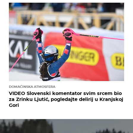
DOMAĆINSKA ATMOSFERA
VIDEO Slovenski komentator svim srcem bio
za Zrinku Ljutić, pogledajte delirij u Kranjskoj
Gori