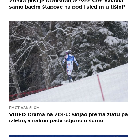
Zrinka poslije razočaranja: "Već sam navikla,
samo bacim štapove na pod i sjedim u tišini"
EMOTIVAN SLOM
VIDEO Drama na ZOI-u: Skijao prema zlatu pa
izletio, a nakon pada odjurio u šumu