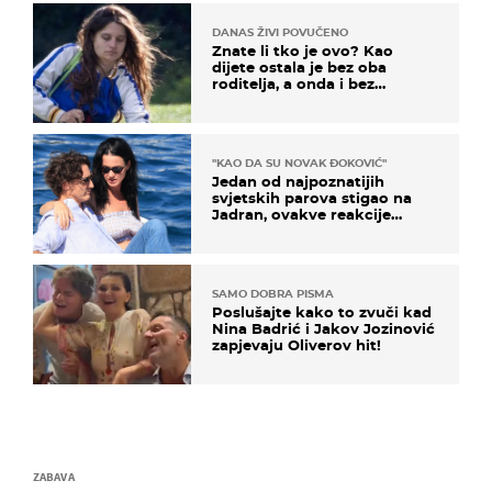
DANAS ŽIVI POVUČENO
Znate li tko je ovo? Kao
dijete ostala je bez oba
roditelja, a onda i bez
milijuna koje je trebala
naslijediti
"KAO DA SU NOVAK ĐOKOVIĆ"
Jedan od najpoznatijih
svjetskih parova stigao na
Jadran, ovakve reakcije
vjerojatno nisu očekivali
SAMO DOBRA PISMA
Poslušajte kako to zvuči kad
Nina Badrić i Jakov Jozinović
zapjevaju Oliverov hit!
ZABAVA