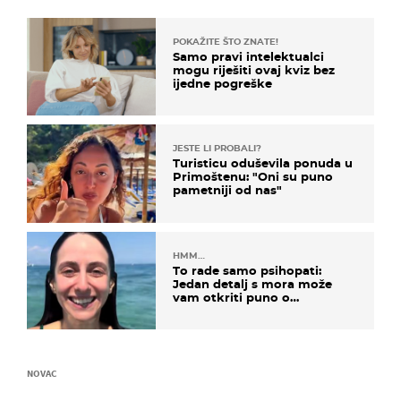
POKAŽITE ŠTO ZNATE!
Samo pravi intelektualci
mogu riješiti ovaj kviz bez
ijedne pogreške
JESTE LI PROBALI?
Turisticu oduševila ponuda u
Primoštenu: "Oni su puno
pametniji od nas"
HMM…
To rade samo psihopati:
Jedan detalj s mora može
vam otkriti puno o
prijateljima
NOVAC