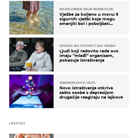
NAJSIGURNIJI OBLIK REKREACIJE
Vježbe za koljeno u moru: 5
sigurnih vježbi koje mogu
smanjiti bol i poboljšati
pokretljivost
STUDIJA NA GOTOVO 1.900 OSOBA
Ljudi koji redovito rade ovo
imaju “mlađi” organizam,
pokazuje istraživanje
IZNENAĐUJUĆA VEZA
Novo istraživanje otkriva
zašto osobe s depresijom
drugačije reagiraju na lajkove
LIFESTYLE