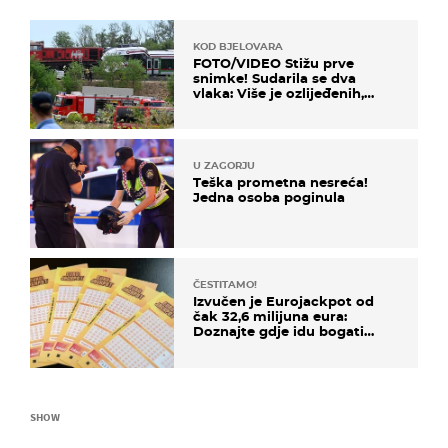
KOD BJELOVARA
FOTO/VIDEO Stižu prve
snimke! Sudarila se dva
vlaka: Više je ozlijeđenih,
hitne službe na terenu
U ZAGORJU
Teška prometna nesreća!
Jedna osoba poginula
ČESTITAMO!
Izvučen je Eurojackpot od
čak 32,6 milijuna eura:
Doznajte gdje idu bogati
dobitci u Hrvatskoj
SHOW