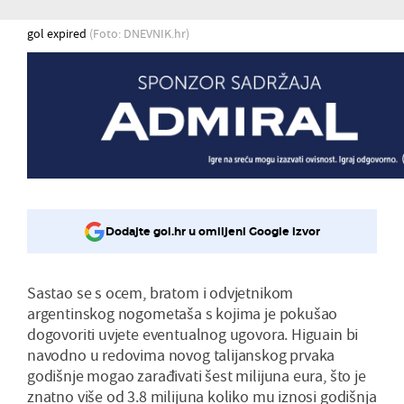
gol expired
(Foto: DNEVNIK.hr)
Dodajte gol.hr u omiljeni Google izvor
Sastao se s ocem, bratom i odvjetnikom
argentinskog nogometaša s kojima je pokušao
dogovoriti uvjete eventualnog ugovora. Higuain bi
navodno u redovima novog talijanskog prvaka
godišnje mogao zarađivati šest milijuna eura, što je
znatno više od 3.8 milijuna koliko mu iznosi godišnja