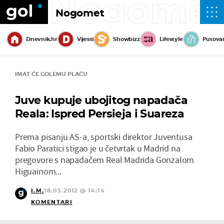
Nogome
Nogomet
Dnevnik.hr
Vijesti
Showbizz
Lifestyle
Putova
IMAT ĆE GOLEMU PLAĆU
Juve kupuje ubojitog napadača
Reala: Ispred Persieja i Suareza
Prema pisanju AS-a, sportski direktor Juventusa
Fabio Paratici stigao je u četvrtak u Madrid na
pregovore s napadačem Real Madrida Gonzalom
Higuainom...
I.M.
18.05.2012 @ 14:14
KOMENTARI