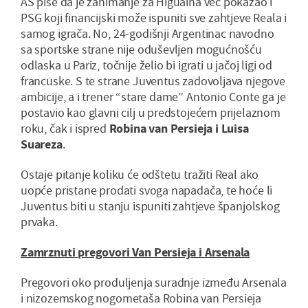
AS piše da je zanimanje za Higuaina već pokazao i
PSG koji financijski može ispuniti sve zahtjeve Reala i
samog igrača. No, 24-godišnji Argentinac navodno
sa sportske strane nije oduševljen mogućnošću
odlaska u Pariz, točnije želio bi igrati u jačoj ligi od
francuske. S te strane Juventus zadovoljava njegove
ambicije, a i trener “stare dame” Antonio Conte ga je
postavio kao glavni cilj u predstojećem prijelaznom
roku, čak i ispred
Robina van Persieja i Luisa
Suareza
.
Ostaje pitanje koliku će odštetu tražiti Real ako
uopće pristane prodati svoga napadača, te hoće li
Juventus biti u stanju ispuniti zahtjeve španjolskog
prvaka.
Zamrznuti pregovori Van Persieja i Arsenala
Pregovori oko produljenja suradnje između Arsenala
i nizozemskog nogometaša Robina van Persieja