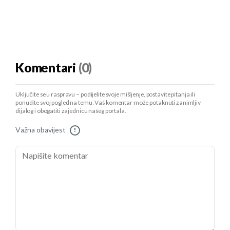
Komentari
(0)
Uključite se u raspravu – podijelite svoje mišljenje, postavite pitanja ili
ponudite svoj pogled na temu. Vaš komentar može potaknuti zanimljiv
dijalog i obogatiti zajednicu našeg portala.
Važna obavijest
!