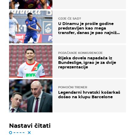
GDJE ĆE SAD?
U Dinamu je prošle godine
predstavljen kao mega
transfer, danas je pao najniže
u karijeri
POJAČANJE KONKURENCIJE
Rijeka dovela napadača iz
Bundeslige, igrao je za dvije
reprezentacije
POMOĆNI TRENER
Legendarni hrvatski košarkaš
došao na klupu Barcelone
Nastavi čitati