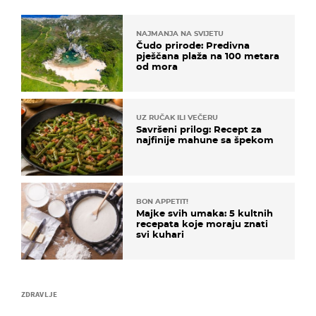
NAJMANJA NA SVIJETU
Čudo prirode: Predivna
pješčana plaža na 100 metara
od mora
UZ RUČAK ILI VEČERU
Savršeni prilog: Recept za
najfinije mahune sa špekom
BON APPETIT!
Majke svih umaka: 5 kultnih
recepata koje moraju znati
svi kuhari
ZDRAVLJE