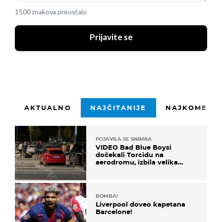
1500 znakova preostalo
Prijavite se
AKTUALNO
NAJČITANIJE
NAJKOMENTI
POJAVILA SE SNIMKA
VIDEO Bad Blue Boysi
dočekali Torcidu na
aerodromu, izbila velika
masovna tučnjava
BOMBA!
Liverpool doveo kapetana
Barcelone!