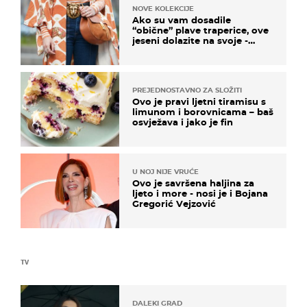
NOVE KOLEKCIJE
Ako su vam dosadile
“obične” plave traperice, ove
jeseni dolazite na svoje -
izdvajamo 15 hit modela
PREJEDNOSTAVNO ZA SLOŽITI
Ovo je pravi ljetni tiramisu s
limunom i borovnicama – baš
osvježava i jako je fin
U NOJ NIJE VRUĆE
Ovo je savršena haljina za
ljeto i more - nosi je i Bojana
Gregorić Vejzović
TV
DALEKI GRAD