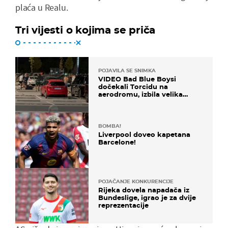
plaća u Realu.
Tri vijesti o kojima se priča
POJAVILA SE SNIMKA
VIDEO Bad Blue Boysi
dočekali Torcidu na
aerodromu, izbila velika
masovna tučnjava
BOMBA!
Liverpool doveo kapetana
Barcelone!
POJAČANJE KONKURENCIJE
Rijeka dovela napadača iz
Bundeslige, igrao je za dvije
reprezentacije