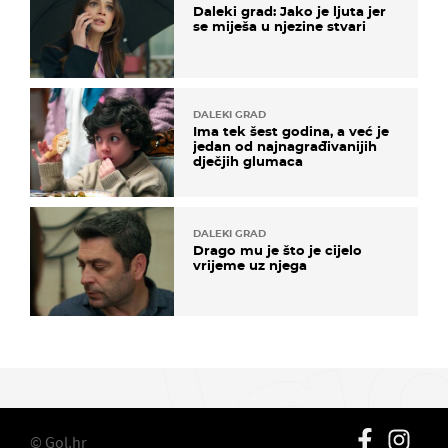
Daleki grad: Jako je ljuta jer
se miješa u njezine stvari
DALEKI GRAD
Ima tek šest godina, a već je
jedan od najnagrađivanijih
dječjih glumaca
DALEKI GRAD
Drago mu je što je cijelo
vrijeme uz njega
© Gol.hr