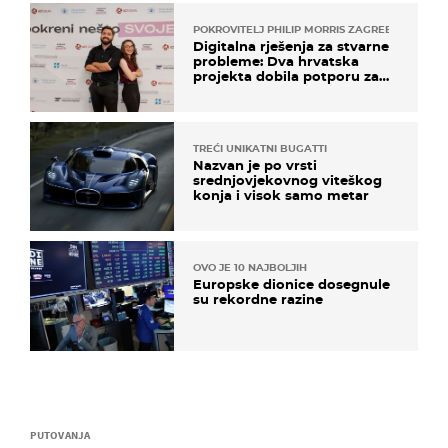
POKROVITELJ PHILIP MORRIS ZAGREB
Digitalna rješenja za stvarne
probleme: Dva hrvatska
projekta dobila potporu za
razvoj
TREĆI UNIKATNI BUGATTI
Nazvan je po vrsti
srednjovjekovnog viteškog
konja i visok samo metar
OVO JE 10 NAJBOLJIH
Europske dionice dosegnule
su rekordne razine
PUTOVANJA