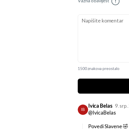
Važna obavijest
!
1500 znakova preostalo
Ivica Belas
9. srp
IB
@IvicaBelas
Povedi Slavene 🤣