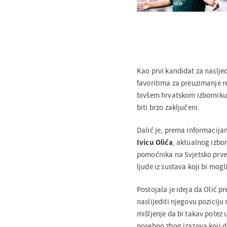
Kao prvi kandidat za naslj
favoritima za preuzimanje re
bivšem hrvatskom izborniku
biti brzo zaključeni.
Dalić je, prema informacij
Ivicu
Olića
, aktualnog izbo
pomoćnika na Svjetsko prve
ljude iz sustava koji bi mogl
Postojala je ideja da Olić p
naslijediti njegovu pozicij
mišljenje da bi takav potez
posebno zbog izazova koji d