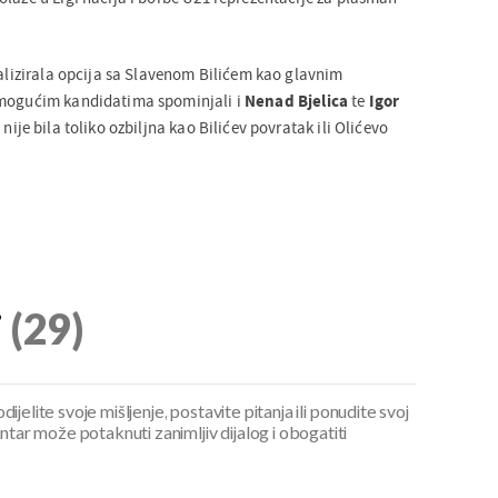
talizirala opcija sa Slavenom Bilićem kao glavnim
 mogućim kandidatima spominjali i
Nenad
Bjelica
te
Igor
 nije bila toliko ozbiljna kao Bilićev povratak ili Olićevo
i
(29)
ijelite svoje mišljenje, postavite pitanja ili ponudite svoj
ar može potaknuti zanimljiv dijalog i obogatiti