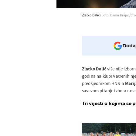
Zlatko Dalić
(Foto: Damir Krajac/Cro
Dodaj
Zlatko
Dalić
više nije izbor
godina na klupi Vatrenih nj
predsjednikom HNS-a
Mari
savezom pitanje izbora novo
Tri vijesti o kojima se p