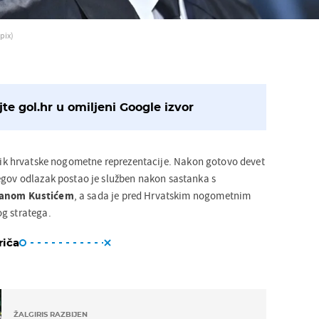
pix)
te gol.hr u omiljeni Google izvor
nik hrvatske nogometne reprezentacije. Nakon gotovo devet
egov odlazak postao je služben nakon sastanka s
janom
Kustićem
, a sada je pred Hrvatskim nogometnim
g stratega.
riča
ŽALGIRIS RAZBIJEN