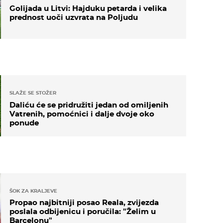
Golijada u Litvi: Hajduku petarda i velika
prednost uoči uzvrata na Poljudu
SLAŽE SE STOŽER
Daliću će se pridružiti jedan od omiljenih
Vatrenih, pomoćnici i dalje dvoje oko
ponude
ŠOK ZA KRALJEVE
Propao najbitniji posao Reala, zvijezda
poslala odbijenicu i poručila: "Želim u
Barcelonu"