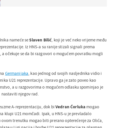
ednika nameće se
Slaven
Bilić
, koji je već neko vrijeme među
prezentacije. Iz HNS-a su ranije stizali signali prema
, a očekuje se da bi razgovori o mogućem povratku mogli
ama
Germanijaka
, kao jednog od svojih nasljednika vidio i
rnika U21 reprezentacije. Upravo ga je zato poveo kao
nstvo, a u razgovorima o mogućem odlasku spominjao je
i nastaviti njegov rad.
reuzme A-reprezentaciju, dok bi
Vedran
Ćorluka
mogao
u na klupi U21 momčadi. Ipak, u HNS-u je prevladalo
 u ovom trenutku mogao biti prerano opterećenje za Olića,
olaze u Ligi nacija i borbe U21 reprezentacije za plasman