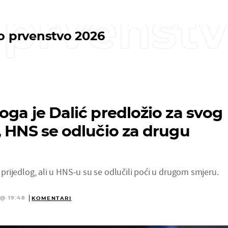
 prvenst
o prvenstvo 2026
oga je Dalić predložio za svog
, HNS se odlučio za drugu
j prijedlog, ali u HNS-u su se odlučili poći u drugom smjeru.
 @ 19:48
KOMENTARI