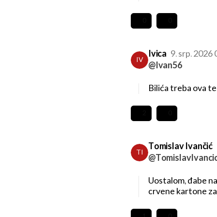
0
0
Ivica
9. srp. 2026
IV
@Ivan56
Bilića treba ova t
2
0
Tomislav Ivančić
TI
@TomislavIvanci
Uostalom, đabe na
crvene kartone za 
1
0