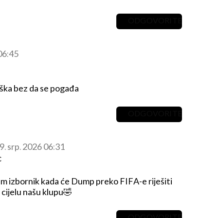
ODGOVORITE
 06:45
eška bez da se pogađa
ODGOVORITE
9. srp. 2026 06:31
c
m izbornik kada će Dump preko FIFA-e riješiti
cijelu našu klupu🤣
ODGOVORITE