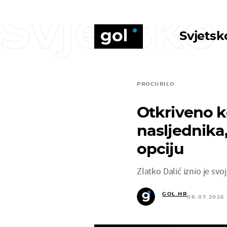
Svjetsko
Svjetsk
PROCURILO
Otkriveno k
nasljednika
opciju
Zlatko Dalić iznio je svo
GOL.HR
08.07.2026