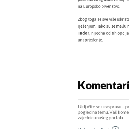
na Europsko prvenstvo.
Zbog toga se sve više iskris
rješenjem. Iako su se među
Tudor
, nijedna od tih opcija
unaprjeđenje.
Komentar
Uključite se u raspravu – pod
pogled na temu. Vaš koment
zajednicu našeg portala.