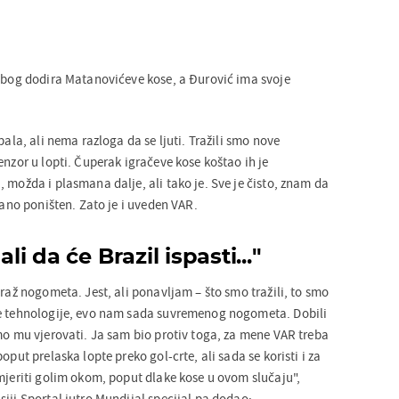
 zbog dodira Matanovićeve kose, a Đurović ima svoje
pala, ali nema razloga da se ljuti. Tražili smo nove
enzor u lopti. Čuperak igračeve kose koštao ih je
 možda i plasmana dalje, ali tako je. Sve je čisto, znam da
vdano poništen. Zato je i uveden VAR.
ali da će Brazil ispasti...''
draž nogometa. Jest, ali ponavljam – što smo tražili, to smo
ne tehnologije, evo nam sada suvremenog nogometa. Dobili
smo mu vjerovati. Ja sam bio protiv toga, za mene VAR treba
oput prelaska lopte preko gol-crte, ali sada se koristi i za
zmjeriti golim okom, poput dlake kose u ovom slučaju",
iji Sportal jutro Mundijal specijal pa dodao: