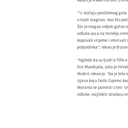
''U slučaju poništenog gola 
u lopti reagirao, kao što je
Što je mogao vidjeti golim o
odluka suca na temelju snim
kupovali vrijeme i smirivali s
pobjednika'', rekao je Đurov
"Izgleda da su ljudi iz FIFA-
lice Mundijala, zato je Hrvat
Modrić rekao je: 'Da je bilo
izjava koju često čujemo kad
Moramo se pomiriti s tim. Uv
odluke, najčešće stradaju on