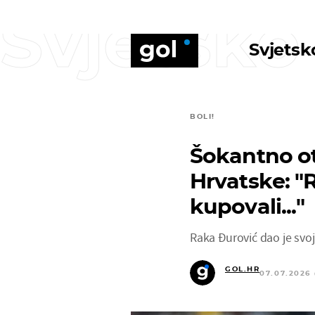
Svjetsko
Svjetsk
BOLI!
Šokantno ot
Hrvatske: "
kupovali..."
Raka Đurović dao je svoj
GOL.HR
07.07.2026 