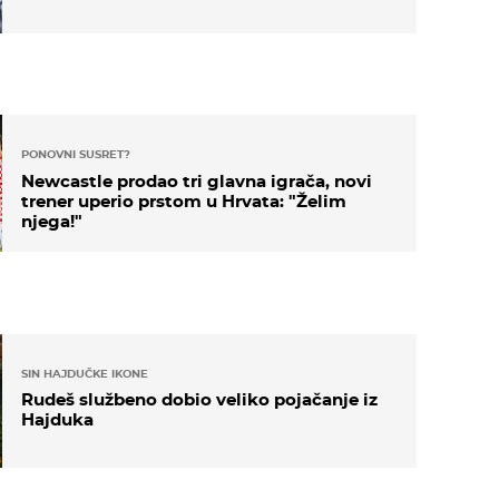
PONOVNI SUSRET?
Newcastle prodao tri glavna igrača, novi
trener uperio prstom u Hrvata: "Želim
njega!"
SIN HAJDUČKE IKONE
Rudeš službeno dobio veliko pojačanje iz
Hajduka