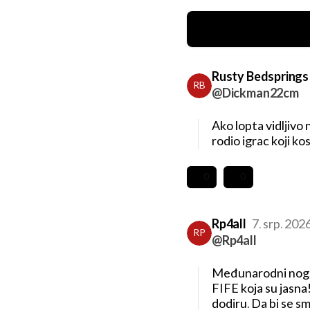
Rusty Bedsprings
RB
@Dickman22cm
Ako lopta vidljivo 
rodio igrac koji k
0
0
Rp4all
7. srp. 202
RP
@Rp4all
Međunarodni nogom
FIFE koja su jasna
dodiru. Da bi se sm