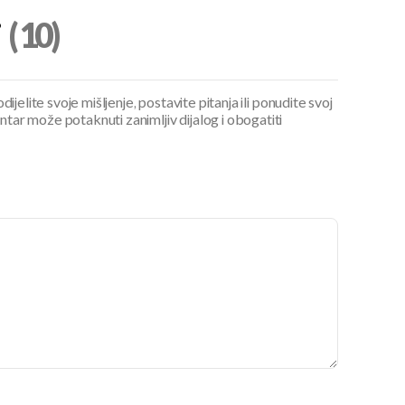
i
(10)
ijelite svoje mišljenje, postavite pitanja ili ponudite svoj
ar može potaknuti zanimljiv dijalog i obogatiti