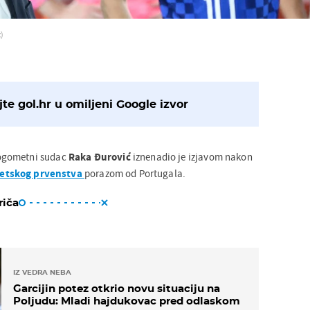
)
te gol.hr u omiljeni Google izvor
ogometni sudac
Raka Đurović
iznenadio je izjavom nakon
jetskog prvenstva
porazom od Portugala.
riča
IZ VEDRA NEBA
Garcijin potez otkrio novu situaciju na
Poljudu: Mladi hajdukovac pred odlaskom