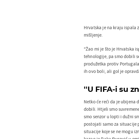
Hrvatska je na kraju ispala
mišljenje.
"Žao mi je što je Hrvatska is
tehnologije, pa smo dobili s
produžetka protiv Portugala,
ih ovo boli, ali gol je opra
''U FIFA-i su zn
Netko će reći da je ubijena 
dobili. Htjeli smo suvreme
smo senzor u lopti i dužni 
postojati samo za situacije p
situacije koje se ne mogu i
kazao je Raka Đurović u emis