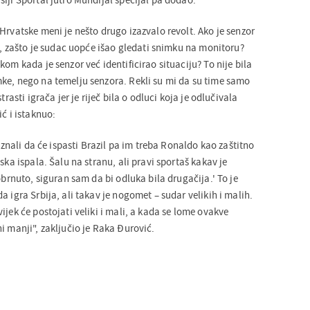
Hrvatske meni je nešto drugo izazvalo revolt. Ako je senzor
st, zašto je sudac uopće išao gledati snimku na monitoru?
kom kada je senzor već identificirao situaciju? To nije bila
ke, nego na temelju senzora. Rekli su mi da su time samo
trasti igrača jer je riječ bila o odluci koja je odlučivala
ić i istaknuo:
e znali da će ispasti Brazil pa im treba Ronaldo kao zaštitno
ska ispala. Šalu na stranu, ali pravi sportaš kakav je
 obrnuto, siguran sam da bi odluka bila drugačija.' To je
a igra Srbija, ali takav je nogomet – sudar velikih i malih.
ijek će postojati veliki i mali, a kada se lome ovakve
i manji", zaključio je Raka Đurović.