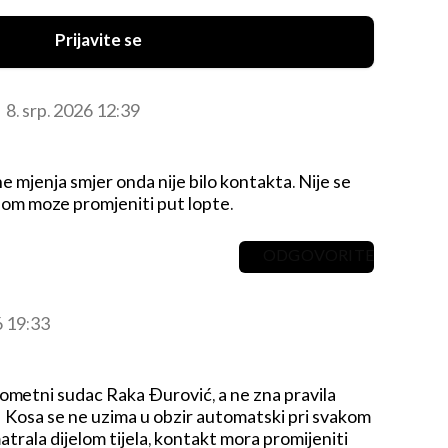
Prijavite se
8. srp. 2026 12:39
ne mjenja smjer onda nije bilo kontakta.
Nije se
osom moze promjeniti put lopte.
ODGOVORITE
6 19:33
etni sudac Raka Đurović, a ne zna pravila
! Kosa se ne uzima u obzir automatski pri svakom
atrala dijelom tijela, kontakt mora promijeniti