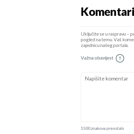
Komentar
Uključite se u raspravu – pod
pogled na temu. Vaš koment
zajednicu našeg portala.
Važna obavijest
!
1500 znakova preostalo