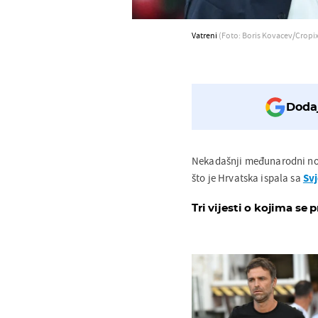
Vatreni
(Foto: Boris Kovacev/Cropix
Dodaj
Nekadašnji međunarodni n
što je Hrvatska ispala sa
Sv
Tri vijesti o kojima se p