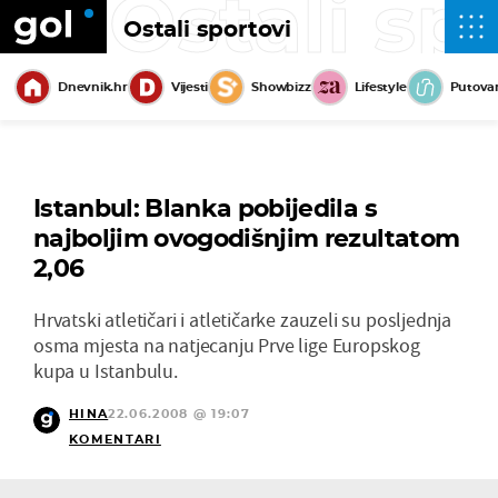
Ostali sp
Ostali sportovi
Dnevnik.hr
Vijesti
Showbizz
Lifestyle
Putova
Istanbul: Blanka pobijedila s
najboljim ovogodišnjim rezultatom
2,06
Hrvatski atletičari i atletičarke zauzeli su posljednja
osma mjesta na natjecanju Prve lige Europskog
kupa u Istanbulu.
HINA
22.06.2008 @ 19:07
KOMENTARI