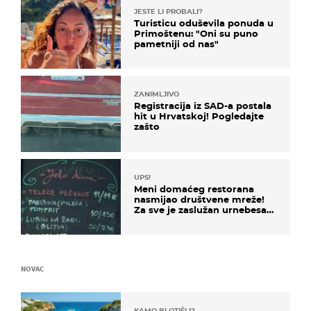
JESTE LI PROBALI?
Turisticu oduševila ponuda u
Primoštenu: "Oni su puno
pametniji od nas"
ZANIMLJIVO
Registracija iz SAD-a postala
hit u Hrvatskoj! Pogledajte
zašto
UPS!
Meni domaćeg restorana
nasmijao društvene mreže!
Za sve je zaslužan urnebesan
naziv jela
NOVAC
KAMO BI OTIŠLI?