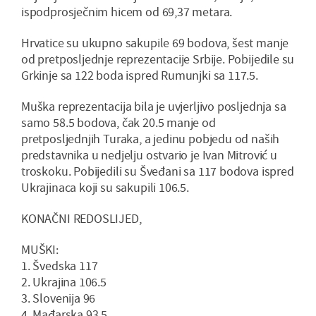
ispodprosječnim hicem od 69,37 metara.
Hrvatice su ukupno sakupile 69 bodova, šest manje
od pretposljednje reprezentacije Srbije. Pobijedile su
Grkinje sa 122 boda ispred Rumunjki sa 117.5.
Muška reprezentacija bila je uvjerljivo posljednja sa
samo 58.5 bodova, čak 20.5 manje od
pretposljednjih Turaka, a jedinu pobjedu od naših
predstavnika u nedjelju ostvario je Ivan Mitrović u
troskoku. Pobijedili su Šveđani sa 117 bodova ispred
Ukrajinaca koji su sakupili 106.5.
KONAČNI REDOSLIJED,
MUŠKI:
1. Švedska 117
2. Ukrajina 106.5
3. Slovenija 96
4. Mađarska 93.5