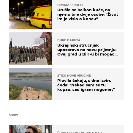
DRAMA U RIJECI
Urušio se balkon kuće, na
njemu bile dvije osobe: "Život
im je visio o koncu"
BURE BARUTA
Ukrajinski stručnjak
upozorava na novu prijetnju:
Ovaj grad u BiH-u bi mogao
biti žarište
STIŽU NOVE VRUĆINE
Plovila čekaju, s dna izviru
čuda: "Nekad sam se tu
kupao, sad igram nogomet"
SHOW
ČUVA USPOMENU NA NJEGA