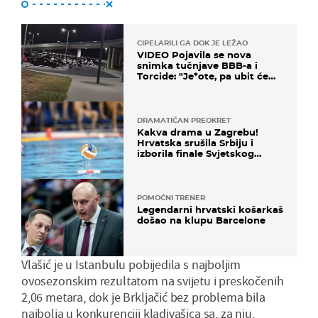
CIPELARILI GA DOK JE LEŽAO
VIDEO Pojavila se nova
snimka tučnjave BBB-a i
Torcide: "Je*ote, pa ubit će
ga!"
DRAMATIČAN PREOKRET
Kakva drama u Zagrebu!
Hrvatska srušila Srbiju i
izborila finale Svjetskog
prvenstva
POMOĆNI TRENER
Legendarni hrvatski košarkaš
došao na klupu Barcelone
Vlašić je u Istanbulu pobijedila s najboljim
ovosezonskim rezultatom na svijetu i preskočenih
2,06 metara, dok je Brkljačić bez problema bila
najbolja u konkurenciji kladivašica sa, za nju,