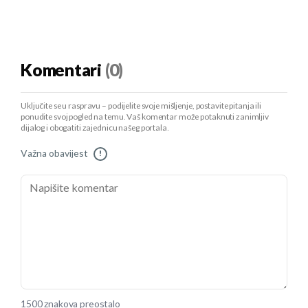
Komentari
(0)
Uključite se u raspravu – podijelite svoje mišljenje, postavite pitanja ili
ponudite svoj pogled na temu. Vaš komentar može potaknuti zanimljiv
dijalog i obogatiti zajednicu našeg portala.
Važna obavijest
!
1500 znakova preostalo