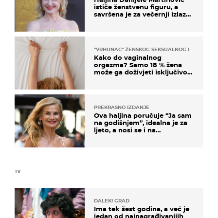
ističe ženstvenu figuru, a
savršena je za večernji izlazak
na moru
"VRHUNAC" ŽENSKOG SEKSUALNOG ISKUSTVA
Kako do vaginalnog
orgazma? Samo 18 % žena
može ga doživjeti isključivo
na ovaj način
PREKRASNO IZDANJE
Ova haljina poručuje “Ja sam
na godišnjem”, idealna je za
ljeto, a nosi se i na
zagrebačkoj špici
TV
DALEKI GRAD
Ima tek šest godina, a već je
jedan od najnagrađivanijih