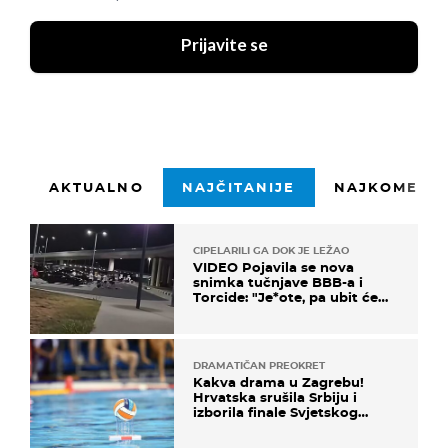
Prijavite se
AKTUALNO
NAJČITANIJE
NAJKOMENTI
CIPELARILI GA DOK JE LEŽAO
VIDEO Pojavila se nova
snimka tučnjave BBB-a i
Torcide: "Je*ote, pa ubit će
ga!"
DRAMATIČAN PREOKRET
Kakva drama u Zagrebu!
Hrvatska srušila Srbiju i
izborila finale Svjetskog
prvenstva