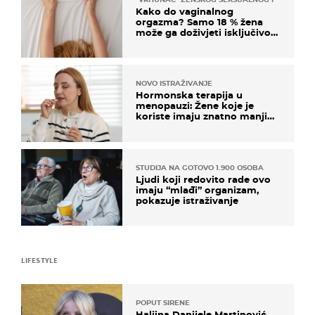
Kako do vaginalnog
orgazma? Samo 18 % žena
može ga doživjeti isključivo
na ovaj način
NOVO ISTRAŽIVANJE
Hormonska terapija u
menopauzi: Žene koje je
koriste imaju znatno manji
rizik od ovoga
STUDIJA NA GOTOVO 1.900 OSOBA
Ljudi koji redovito rade ovo
imaju “mlađi” organizam,
pokazuje istraživanje
LIFESTYLE
POPUT SIRENE
Haljina Danijele Martinović