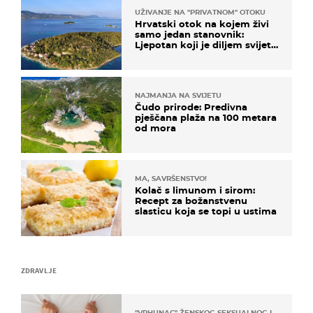
UŽIVANJE NA "PRIVATNOM" OTOKU
Hrvatski otok na kojem živi
samo jedan stanovnik:
Ljepotan koji je diljem svijeta
poznat po svojem "bijelom
zlatu"
NAJMANJA NA SVIJETU
Čudo prirode: Predivna
pješčana plaža na 100 metara
od mora
MA, SAVRŠENSTVO!
Kolač s limunom i sirom:
Recept za božanstvenu
slasticu koja se topi u ustima
ZDRAVLJE
"VRHUNAC" ŽENSKOG SEKSUALNOG ISKUSTVA