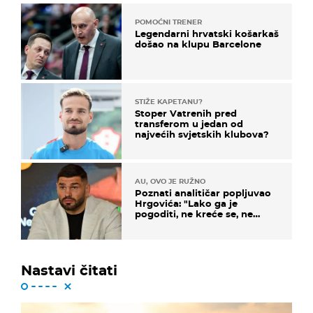
POMOĆNI TRENER
Legendarni hrvatski košarkaš
došao na klupu Barcelone
STIŽE KAPETANU?
Stoper Vatrenih pred
transferom u jedan od
najvećih svjetskih klubova?
AU, OVO JE RUŽNO
Poznati analitičar popljuvao
Hrgovića: "Lako ga je
pogoditi, ne kreće se, ne
koristi noge..."
Nastavi čitati