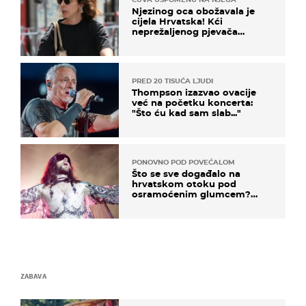
Njezinog oca obožavala je
cijela Hrvatska! Kći
neprežaljenog pjevača
projurila špicom na dva
kotača
PRED 20 TISUĆA LJUDI
Thompson izazvao ovacije
već na početku koncerta:
"Što ću kad sam slab..."
PONOVNO POD POVEĆALOM
Što se sve događalo na
hrvatskom otoku pod
osramoćenim glumcem?
Bizarni prizori i danas
izazivaju nevjericu
ZABAVA