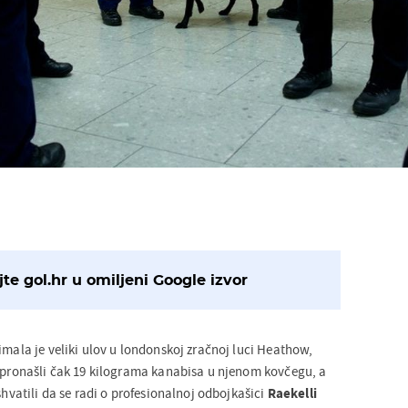
te gol.hr u omiljeni Google izvor
imala je veliki ulov u londonskoj zračnoj luci Heathow,
i pronašli čak 19 kilograma kanabisa u njenom kovčegu, a
shvatili da se radi o profesionalnoj odbojkašici
Raekelli