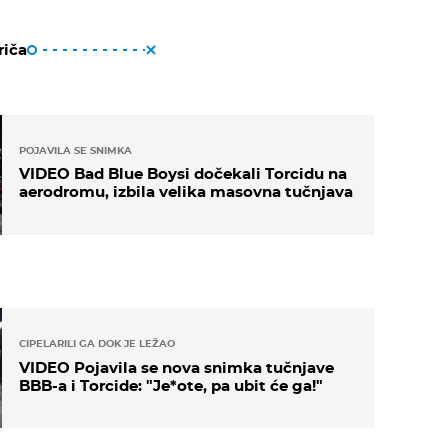
riča
POJAVILA SE SNIMKA
VIDEO Bad Blue Boysi dočekali Torcidu na
aerodromu, izbila velika masovna tučnjava
CIPELARILI GA DOK JE LEŽAO
VIDEO Pojavila se nova snimka tučnjave
BBB-a i Torcide: "Je*ote, pa ubit će ga!"