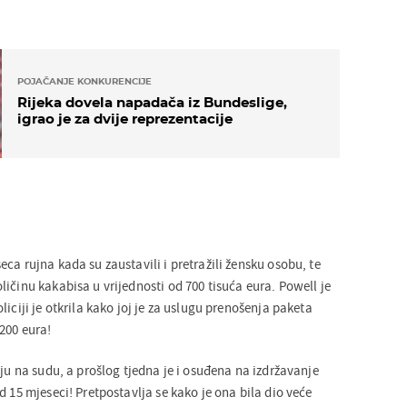
POJAČANJE KONKURENCIJE
Rijeka dovela napadača iz Bundeslige,
igrao je za dvije reprezentacije
ca rujna kada su zaustavili i pretražili žensku osobu, te
ičinu kakabisa u vrijednosti od 700 tisuća eura. Powell je
liciji je otkrila kako joj je za uslugu prenošenja paketa
200 eura!
nju na sudu, a prošlog tjedna je i osuđena na izdržavanje
d 15 mjeseci! Pretpostavlja se kako je ona bila dio veće