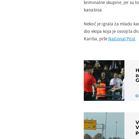
kriminalne skupine, jer su t
kanabisa.
Nekoć je igrala za mladu ka
dio ekipa koja je osvojila d
Kariba, piše
National Post
.
H
z
G
V
V
p