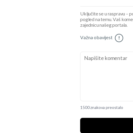
Uključite se u raspravu – pod
pogled na temu. Vaš koment
zajednicu našeg portala.
Važna obavijest
!
1500 znakova preostalo