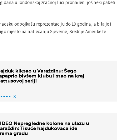
og dana u londonskoj zračnoj luci pronađeni još neki paketi
nadsku odbojkašu reprezentaciju do 19 godina, a bila je i
rugo mjesto na natjecanju Sjeverne, Srednje Amerike te
ajduk kiksao u Varaždinu: Šego
apaprio bivšem klubu i stao na kraj
attusovoj seriji
IDEO Nepregledne kolone na ulazu u
araždin: Tisuće hajdukovaca ide
rema gradu