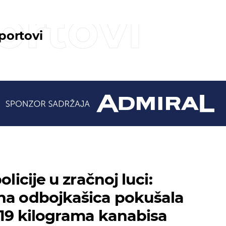
ortovi
sportovi
olicije u zračnoj luci:
na odbojkašica pokušala
 19 kilograma kanabisa