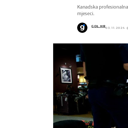
Kanadska profesionalna 
mjeseci.
GOL.HR
03.11.2024 