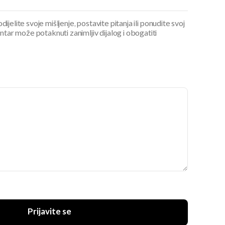
ijelite svoje mišljenje, postavite pitanja ili ponudite svoj
ar može potaknuti zanimljiv dijalog i obogatiti
Prijavite se