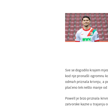
Sve se dogodilo krajem mjese
kod nje pronašli ogromnu kol
odmah priznala krivnju, a po
plaćeno tek nešto manje od 
Powell je brzo priznala kriv
zatvorske kazne u trajanju o