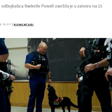
odbojkašica Raekelle Powell završila je u zatvoru na 15
@ 16:07
KOMENTARI