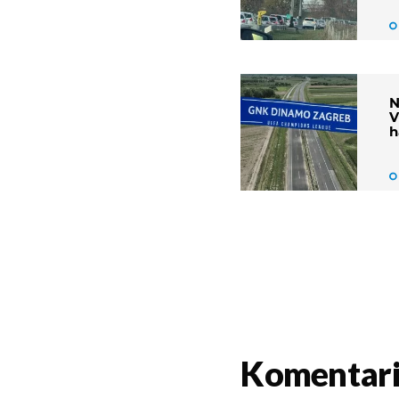
N
V
h
Komentar