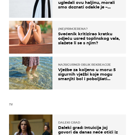
ugledali ovu haljinu, morali
smo doznati odakle je –
košta samo 18 eura
(NE)PRIMJERENA?
Svećenik kritizirao kratku
odjeću usred toplinskog vala,
slažete li se s njim?
NAJSIGURNIJI OBLIK REKREACIJE
Vježbe za koljeno u moru: 5
sigurnih vježbi koje mogu
smanjiti bol i poboljšati
pokretljivost
TV
DALEKI GRAD
Daleki grad: Intuicija joj
govori da danas neće otići iz