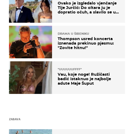
Ovako je izgledalo vjenčanje
Tije Jurčić: Do oltara ju je
dopratio očuh, a slavilo se uz
Olivera i Rozgu
DRAMA U ŠIBENIKU
Thompson usred koncerta
iznenada prekinuo pjesmu:
"Zovite hitnu!"
"UUUUUUFFFF"
Vau, koje noge! Ružičasti
badić istaknuo je najbolje
adute Maje Šuput
ZABAVA