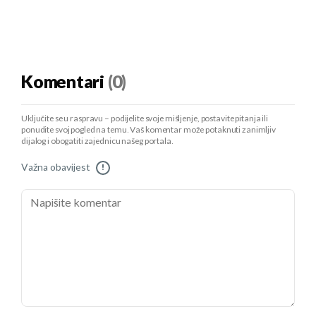
Komentari
(0)
Uključite se u raspravu – podijelite svoje mišljenje, postavite pitanja ili
ponudite svoj pogled na temu. Vaš komentar može potaknuti zanimljiv
dijalog i obogatiti zajednicu našeg portala.
Važna obavijest
!