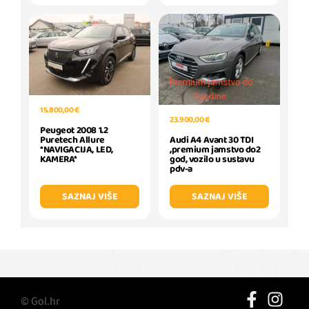
15.800,00 €
23.900,00 €
Peugeot 2008 1.2
Puretech Allure
Audi A4 Avant 30 TDI
*NAVIGACIJA, LED,
,premium jamstvo do2
KAMERA*
god, vozilo u sustavu
pdv-a
SAZNAJ VIŠE
SAZNAJ VIŠE
© Gol.hr