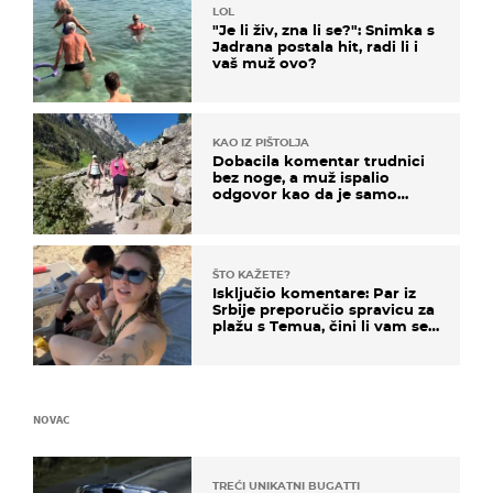
LOL
"Je li živ, zna li se?": Snimka s
Jadrana postala hit, radi li i
vaš muž ovo?
KAO IZ PIŠTOLJA
Dobacila komentar trudnici
bez noge, a muž ispalio
odgovor kao da je samo
čekao…
ŠTO KAŽETE?
Isključio komentare: Par iz
Srbije preporučio spravicu za
plažu s Temua, čini li vam se
ovo sigurnim?
NOVAC
TREĆI UNIKATNI BUGATTI