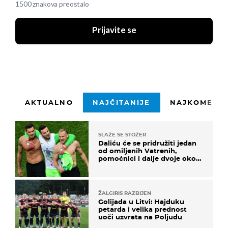
1500 znakova preostalo
Prijavite se
AKTUALNO
NAJČITANIJE
NAJKOMENTI
SLAŽE SE STOŽER
Daliću će se pridružiti jedan
od omiljenih Vatrenih,
pomoćnici i dalje dvoje oko
ponude
ŽALGIRIS RAZBIJEN
Golijada u Litvi: Hajduku
petarda i velika prednost
uoči uzvrata na Poljudu