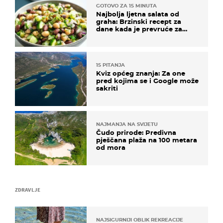
GOTOVO ZA 15 MINUTA
Najbolja ljetna salata od
graha: Brzinski recept za
dane kada je prevruće za
kuhanje
15 PITANJA
Kviz općeg znanja: Za one
pred kojima se i Google može
sakriti
NAJMANJA NA SVIJETU
Čudo prirode: Predivna
pješčana plaža na 100 metara
od mora
ZDRAVLJE
NAJSIGURNIJI OBLIK REKREACIJE