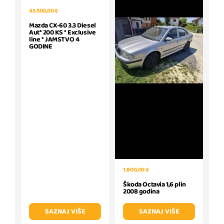
43.500,00 €
Mazda CX-60 3.3 Diesel
Aut* 200 KS * Exclusive
line * JAMSTVO 4
GODINE
1.800,00 €
Škoda Octavia 1,6 plin
2008 godina
SAZNAJ VIŠE
SAZNAJ VIŠE