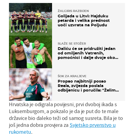
ŽALGIRIS RAZBIJEN
Golijada u Litvi: Hajduku
petarda i velika prednost
uoči uzvrata na Poljudu
SLAŽE SE STOŽER
Daliću će se pridružiti jedan
od omiljenih Vatrenih,
pomoćnici i dalje dvoje oko
ponude
ŠOK ZA KRALJEVE
Propao najbitniji posao
Reala, zvijezda poslala
odbijenicu i poručila: "Želim
u Barcelonu"
Hrvatska je odigrala povijesni, prvi dvoboj ikada s
Luksemburgom, a pokzalo je da je put do te male
državice bio daleko teži od samog susreta. Bila je to
još jedna dobra provjera za
Svjetsko prvenstvo u
rukometu
.