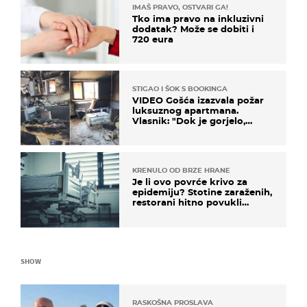
IMAŠ PRAVO, OSTVARI GA!
Tko ima pravo na inkluzivni
dodatak? Može se dobiti i
720 eura
STIGAO I ŠOK S BOOKINGA
VIDEO Gošća izazvala požar
luksuznog apartmana.
Vlasnik: "Dok je gorjelo,
smijali su se, pili i pokazivali
mi srednji prst"
KRENULO OD BRZE HRANE
Je li ovo povrće krivo za
epidemiju? Stotine zaraženih,
restorani hitno povukli
proizvod
SHOW
RASKOŠNA PROSLAVA