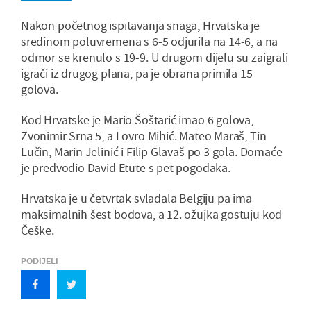
Nakon početnog ispitavanja snaga, Hrvatska je
sredinom poluvremena s 6-5 odjurila na 14-6, a na
odmor se krenulo s 19-9. U drugom dijelu su zaigrali
igrači iz drugog plana, pa je obrana primila 15
golova.
Kod Hrvatske je Mario Šoštarić imao 6 golova,
Zvonimir Srna 5, a Lovro Mihić. Mateo Maraš, Tin
Lučin, Marin Jelinić i Filip Glavaš po 3 gola. Domaće
je predvodio David Etute s pet pogodaka.
Hrvatska je u četvrtak svladala Belgiju pa ima
maksimalnih šest bodova, a 12. ožujka gostuju kod
Češke.
PODIJELI