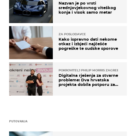
Nazvan je po vrsti
srednjovjekovnog viteškog
konja i visok samo metar
ZA POSLODAVCE
Kako ispravno dati nekome
otkaz i izbjeći najčešće
pogreške te sudske sporove
POKROVITELJ PHILIP MORRIS ZAGREB
Digitalna rješenja za stvarne
probleme: Dva hrvatska
projekta dobila potporu za
razvoj
PUTOVANJA