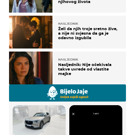
njihovog života
NASLJEDNIK
Želi da njih troje sretno žive,
a nije ni svjesna da ga je
odavno izgubila
NASLJEDNIK
Nasljednik: Nije očekivala
takve uvrede od vlastite
majke