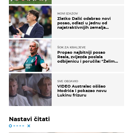
NOVI IZAZOV
Zlatko Dalić odabrao novi
posao, odlazi u jednu od
najatraktivnijih zemalja
svijeta
ŠOK ZA KRALJEVE
Propao najbitniji posao
Reala, zvijezda poslala
odbijenicu i poručila: "Želim
u Barcelonu"
SVE OBJAVIO
VIDEO Australac ošišao
Modrića i pokazao novu
Lukinu frizuru
Nastavi čitati