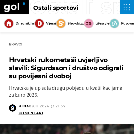
Ostali sp
Ostali sportovi
Dnevnik.hr
Vijesti
Showbizz
Lifestyle
Putova
BRAVO!
Hrvatski rukometaši uvjerljivo
slavili: Sigurdsson i društvo odigrali
su povijesni dvoboj
Hrvatska je upisala drugu pobjedu u kvalifikacijama
za Euro 2026.
HINA
09.11.2024 @ 21:57
KOMENTARI