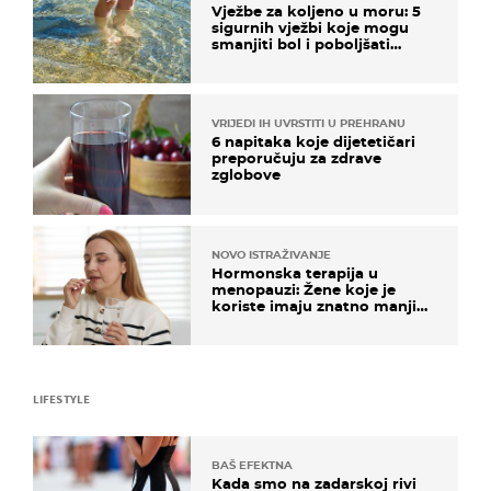
Vježbe za koljeno u moru: 5
sigurnih vježbi koje mogu
smanjiti bol i poboljšati
pokretljivost
VRIJEDI IH UVRSTITI U PREHRANU
6 napitaka koje dijetetičari
preporučuju za zdrave
zglobove
NOVO ISTRAŽIVANJE
Hormonska terapija u
menopauzi: Žene koje je
koriste imaju znatno manji
rizik od ovoga
LIFESTYLE
BAŠ EFEKTNA
Kada smo na zadarskoj rivi