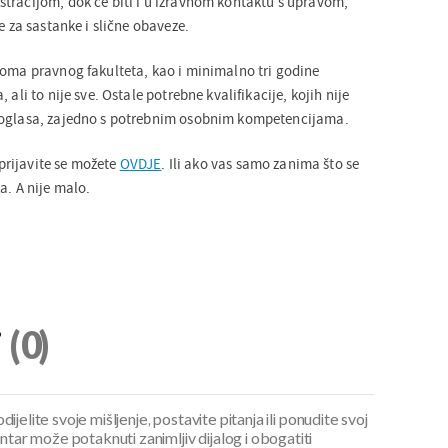
tracijom, dok će biti i u izravnom kontaktu s upravom,
e za sastanke i slične obaveze.
loma pravnog fakulteta, kao i minimalno tri godine
 ali to nije sve. Ostale potrebne kvalifikacije, kojih nije
 oglasa, zajedno s potrebnim osobnim kompetencijama.
, prijavite se možete
OVDJE
. Ili ako vas samo zanima što se
a. A nije malo.
i
(0)
ijelite svoje mišljenje, postavite pitanja ili ponudite svoj
ar može potaknuti zanimljiv dijalog i obogatiti