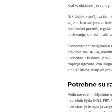
Kratko objašnjenje radnog 
"NK Osijek zapošljava Koor
vrijeme kao zamjenu za kole
kontinuitet pravnih, regula
poslovanju, sportskim aktiv
Koordinator će osiguravati
pravilnicima HNS-a, pravilima
licenciranje klubova i pravi
trajanja ugovora, ova uloga
dionika kluba, vanjskih pravn
Potrebne su ra
Među navedenim ključnim od
nadležnih tijela (HNS, FIFA,
licenciran je te ispunjavanj