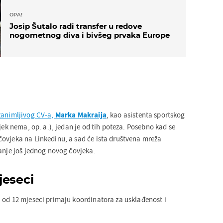
OPA!
Josip Šutalo radi transfer u redove
nogometnog diva i bivšeg prvaka Europe
zanimljivog CV-a,
Marka Makraija
, kao asistenta sportskog
ijek nema, op. a.), jedan je od tih poteza. Posebno kad se
ovjeka na Linkedinu, a sad će ista društvena mreža
vanje još jednog novog čovjeka.
jeseci
 od 12 mjeseci primaju koordinatora za usklađenost i