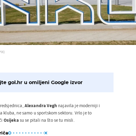
PIX)
te gol.hr u omiljeni Google izvor
redsjednica,
Alexandra Vegh
najavila je moderniji i
a kluba, ne samo u sportskom sektoru. Vrlo je to
či
Osijeka
su se pitali na što se tu misli.
riča