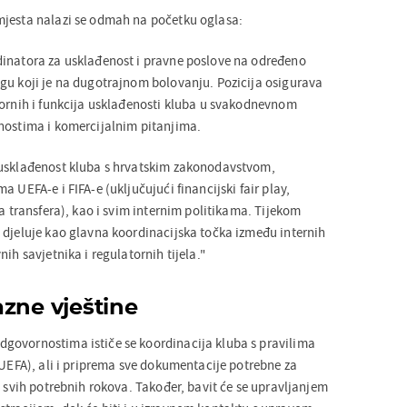
mjesta nalazi se odmah na početku oglasa:
dinatora za usklađenost i pravne poslove na određeno
gu koji je na dugotrajnom bolovanju. Pozicija osigurava
tornih i funkcija usklađenosti kluba u svakodnevnom
nostima i komercijalnim pitanjima.
 usklađenost kluba s hrvatskim zakonodavstvom,
 UEFA-e i FIFA-e (uključujući financijski fair play,
la transfera), kao i svim internim politikama. Tijekom
 djeluje kao glavna koordinacijska točka između internih
ih savjetnika i regulatornih tijela."
zne vještine
govornostima ističe se koordinacija kluba s pravilima
 UEFA), ali i priprema sve dokumentacije potrebne za
e svih potrebnih rokova. Također, bavit će se upravljanjem