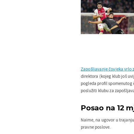
Zapošljavanje čovjeka vrlo 
direktora (kojeg klub još uv
pogleda profil spomenutog č
poslužiti klubu za zapošlja
Posao na 12 m
Naime, na ugovor u trajanju
pravne poslove.