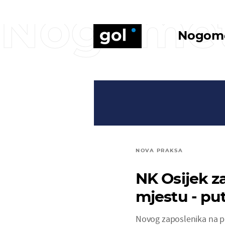
Nogome
Nogom
NOVA PRAKSA
NK Osijek 
mjestu - pu
Novog zaposlenika na po