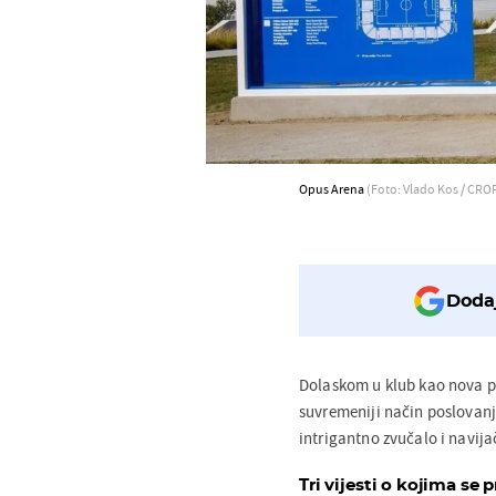
Opus Arena
(Foto: Vlado Kos / CRO
Dodaj
Dolaskom u klub kao nova p
suvremeniji način poslovanj
intrigantno zvučalo i navija
Tri vijesti o kojima se p