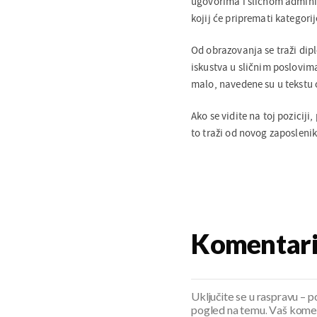
ugovorima i sličnom adminis
kojij će pripremati kategorij
Od obrazovanja se traži dip
iskustva u sličnim poslovima,
malo, navedene su u tekstu
Ako se vidite na toj poziciji
to traži od novog zaposlenik
Komentar
Uključite se u raspravu – pod
pogled na temu. Vaš koment