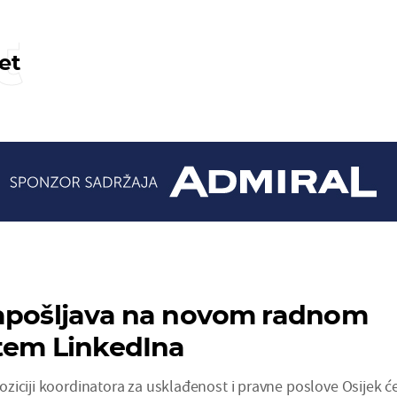
t
et
zapošljava na novom radnom
tem LinkedIna
ziciji koordinatora za usklađenost i pravne poslove Osijek ć