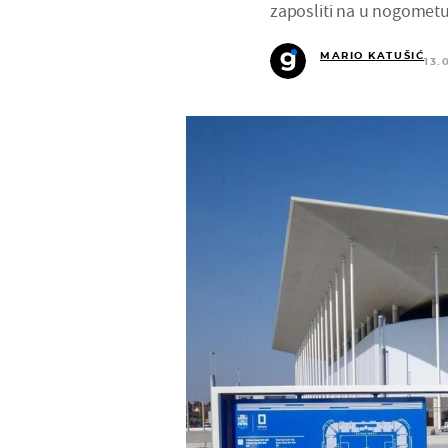
zaposliti na u nogometu
MARIO KATUŠIĆ
13.