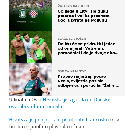
ŽALGIRIS RAZBIJEN
Golijada u Litvi: Hajduku
petarda i velika prednost
uoči uzvrata na Poljudu
SLAŽE SE STOŽER
Daliću će se pridružiti jedan
od omiljenih Vatrenih,
pomoćnici i dalje dvoje oko
ponude
ŠOK ZA KRALJEVE
Propao najbitniji posao
Reala, zvijezda poslala
odbijenicu i poručila: "Želim
u Barcelonu"
U finalu u Oslu
Hrvatska je izgubila od Danske i
osvojila srebrnu medalju
.
Hrvatska je pobijedila u polufinalu Francusku
te se
tim tim trijumfom plasirala u finale.