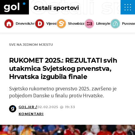
Ostali sp
Ostali sportovi
Dnevnik.hr
Vijesti
Showbizz
Lifestyle
Putova
SVE NA JEDNOM MJESTU
RUKOMET 2025.: REZULTATI svih
utakmica Svjetskog prvenstva,
Hrvatska izgubila finale
Svjetsko rukometno prvenstvo 2025. završeno je
pobjedom Danske u finalu protiv Hrvatske.
GOL.HR /
02.02.2025 @ 19:33
KOMENTARI