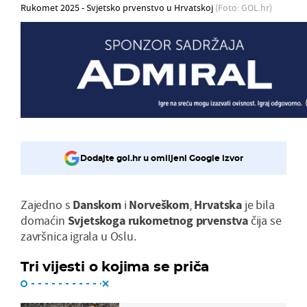
Rukomet 2025 - Svjetsko prvenstvo u Hrvatskoj
(Foto: GOL.hr)
Dodajte gol.hr u omiljeni Google izvor
Zajedno s
Danskom
i
Norveškom
,
Hrvatska
je bila
domaćin
Svjetskoga rukometnog prvenstva
čija se
završnica igrala u Oslu.
Tri vijesti o kojima se priča