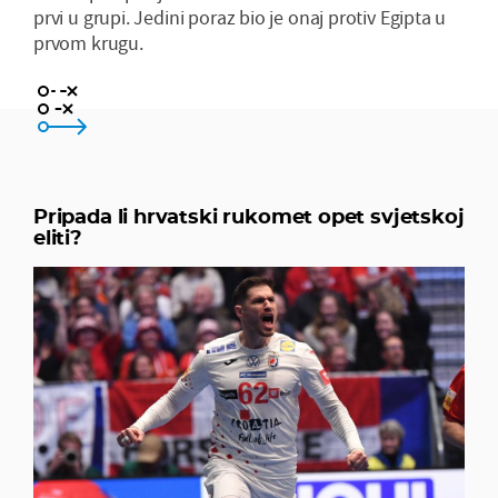
prvi u grupi. Jedini poraz bio je onaj protiv Egipta u
prvom krugu.
da, srebrna medalja je dokaz
ne, ovo je bila iznimka
Pripada li hrvatski rukomet opet svjetskoj
eliti?
ne znam, ali prije da, nego ne