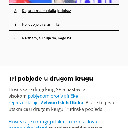
da, srebrna medalja je dokaz
ne, ovo je bila iznimka
ne znam, ali prije da, nego ne
Tri pobjede u drugom krugu
Hrvatska je drugi krug SP-a nastavila
visokom
pobjedom protiv afričke
reprezentacije,
Zelenortskih Otoka
. Bila je to prva
utakmica u drugom krugu i rutinska pobjeda.
Hrvatska je u drugoj utakmici razbila dosad