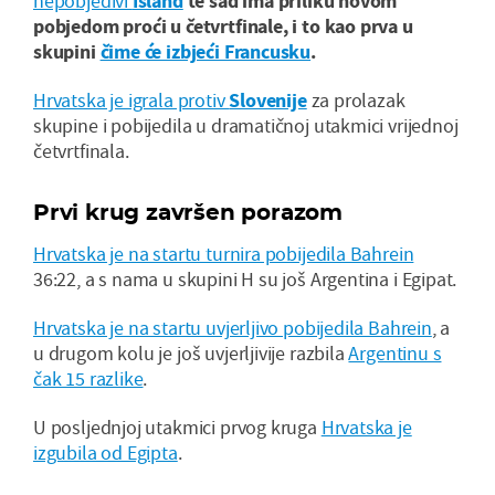
nepobjedivi
Island
te sad ima priliku novom
pobjedom proći u četvrtfinale, i to kao prva u
skupini
čime će izbjeći Francusku
.
Hrvatska je igrala protiv
Slovenije
za prolazak
skupine i pobijedila u dramatičnoj utakmici vrijednoj
četvrtfinala.
Prvi krug završen porazom
Hrvatska je na startu turnira pobijedila Bahrein
36:22, a s nama u skupini H su još Argentina i Egipat.
Hrvatska je na startu uvjerljivo pobijedila Bahrein
, a
u drugom kolu je još uvjerljivije razbila
Argentinu s
čak 15 razlike
.
U posljednjoj utakmici prvog kruga
Hrvatska je
izgubila od Egipta
.