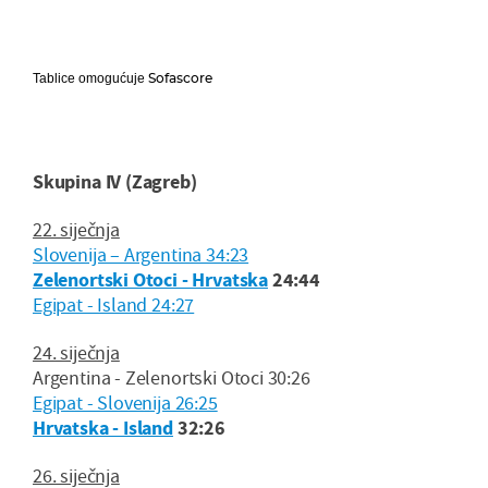
Sofascore
Tablice omogućuje
Skupina IV (Zagreb)
22. siječnja
Slovenija – Argentina 34:23
Zelenortski Otoci - Hrvatska
24:44
Egipat - Island 24:27
24. siječnja
Argentina - Zelenortski Otoci 30:26
Egipat - Slovenija 26:25
Hrvatska - Island
32:26
26. siječnja