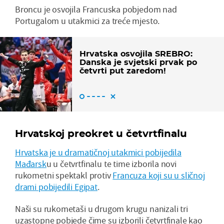
Broncu je osvojila Francuska pobjedom nad
Portugalom u utakmici za treće mjesto.
Hrvatska osvojila SREBRO:
Danska je svjetski prvak po
četvrti put zaredom!
Hrvatskoj preokret u četvrtfinalu
Hrvatska je u dramatičnoj utakmici pobijedila
Mađarsk
u u četvrtfinalu te time izborila novi
rukometni spektakl protiv
Francuza koji su u sličnoj
drami pobijedili Egipat
.
Naši su rukometaši u drugom krugu nanizali tri
uzastopne pobjede čime su izborili četvrtfinale kao