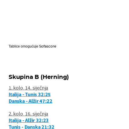
Sofascore
Tablice omogućuje
Skupina B (Herning)
1. kolo, 14. siječnja
Italija - Tunis 32:25
Danska - Alžir 47:22
2. kolo, 16. siječnja
Italija - Alžir 32:23
Tunis - Danska 21:32