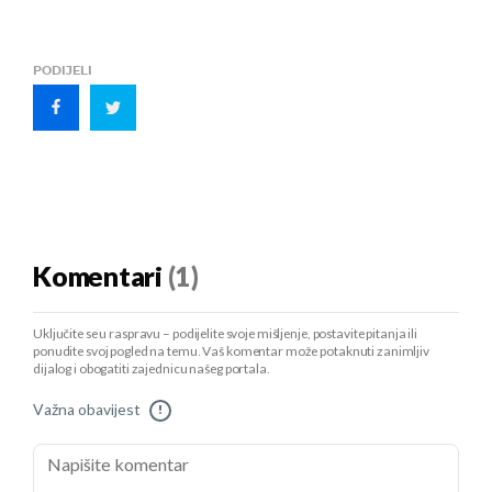
PODIJELI
Komentari
(1)
Uključite se u raspravu – podijelite svoje mišljenje, postavite pitanja ili
ponudite svoj pogled na temu. Vaš komentar može potaknuti zanimljiv
dijalog i obogatiti zajednicu našeg portala.
Važna obavijest
!