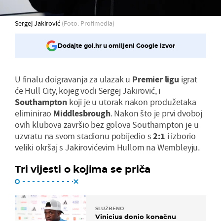
Sergej Jakirović
(Foto: Profimedia)
Dodajte gol.hr u omiljeni Google izvor
U finalu doigravanja za ulazak u
Premier ligu
igrat
će Hull City, kojeg vodi Sergej Jakirović, i
Southampton
koji je u utorak nakon produžetaka
eliminirao
Middlesbrough
. Nakon što je prvi dvoboj
ovih klubova završio bez golova Southampton je u
uzvratu na svom stadionu pobijedio s
2:1
i izborio
veliki okršaj s Jakirovićevim Hullom na Wembleyju.
Tri vijesti o kojima se priča
SLUŽBENO
Vinicius donio konačnu