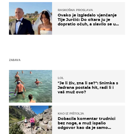
RASKOŠNA PROSLAVA
Ovako je izgledalo vjenčanje
Tije Jurčić: Do oltara ju je
dopratio očuh, a slavilo se uz
Olivera i Rozgu
ZABAVA
LOL
"Je li živ, zna li se?": Snimka s
Jadrana postala hit, radi li i
vaš muž ovo?
KAO IZ PIŠTOLJA
Dobacila komentar trudnici
bez noge, a muž ispalio
odgovor kao da je samo
čekao…