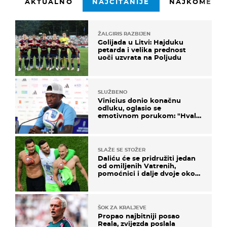
AKTUALNO
NAJČITANIJE
NAJKOMENTI
ŽALGIRIS RAZBIJEN
Golijada u Litvi: Hajduku
petarda i velika prednost
uoči uzvrata na Poljudu
SLUŽBENO
Vinicius donio konačnu
odluku, oglasio se
emotivnom porukom: "Hvala
vam svima"
SLAŽE SE STOŽER
Daliću će se pridružiti jedan
od omiljenih Vatrenih,
pomoćnici i dalje dvoje oko
ponude
ŠOK ZA KRALJEVE
Propao najbitniji posao
Reala, zvijezda poslala