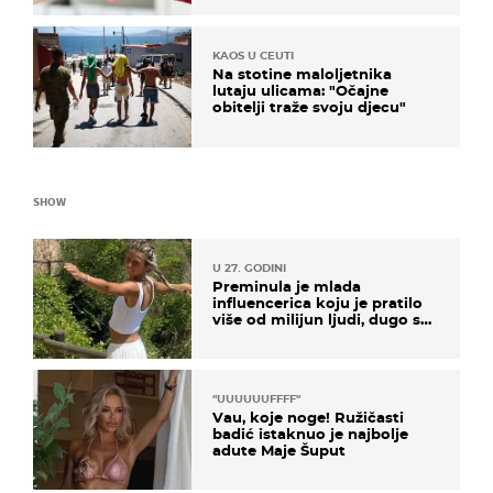
KAOS U CEUTI
Na stotine maloljetnika
lutaju ulicama: "Očajne
obitelji traže svoju djecu"
SHOW
U 27. GODINI
Preminula je mlada
influencerica koju je pratilo
više od milijun ljudi, dugo se
borila s opakom bolesti
"UUUUUUFFFF"
Vau, koje noge! Ružičasti
badić istaknuo je najbolje
adute Maje Šuput