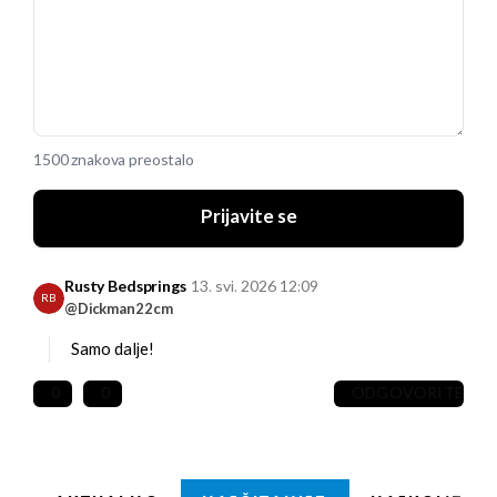
1500 znakova preostalo
Prijavite se
Rusty Bedsprings
13. svi. 2026 12:09
RB
@Dickman22cm
Samo dalje!
0
0
ODGOVORITE