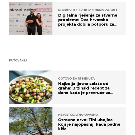
POKROVITELJ PHILIP MORRIS ZAGREB
Digitalna rješenja za stvarne
probleme: Dva hrvatska
projekta dobila potporu za
razvoj
PUTOVANJA
GOTOVO ZA 15 MINUTA
Najbolja ljetna salata od
graha: Brzinski recept za
dane kada je prevruće za
kuhanje
NEVJEROJATNO OPASNO
Otrovno drvo: Tihi ubojica
koji je najopasniji kada padne
kiša