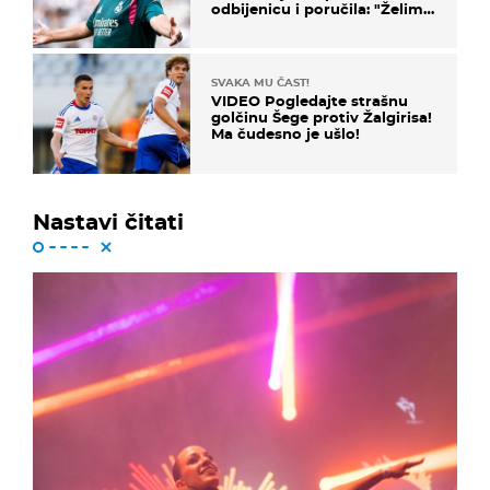
odbijenicu i poručila: "Želim
u Barcelonu"
SVAKA MU ČAST!
VIDEO Pogledajte strašnu
golčinu Šege protiv Žalgirisa!
Ma čudesno je ušlo!
Nastavi čitati