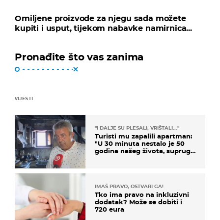
Omiljene proizvode za njegu sada možete
kupiti i usput, tijekom nabavke namirnica...
Pronađite što vas zanima
VIJESTI
"I DALJE SU PLESALI, VRIŠTALI..."
Turisti mu zapalili apartman:
"U 30 minuta nestalo je 50
godina našeg života, supruga
i ja ne možemo oka sklopiti"
IMAŠ PRAVO, OSTVARI GA!
Tko ima pravo na inkluzivni
dodatak? Može se dobiti i
720 eura