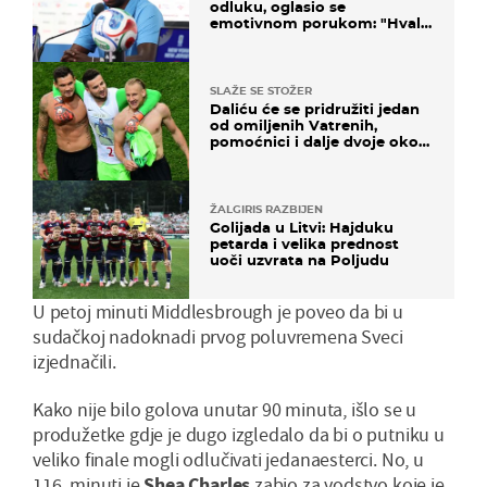
odluku, oglasio se
emotivnom porukom: "Hvala
vam svima"
SLAŽE SE STOŽER
Daliću će se pridružiti jedan
od omiljenih Vatrenih,
pomoćnici i dalje dvoje oko
ponude
ŽALGIRIS RAZBIJEN
Golijada u Litvi: Hajduku
petarda i velika prednost
uoči uzvrata na Poljudu
U petoj minuti Middlesbrough je poveo da bi u
sudačkoj nadoknadi prvog poluvremena Sveci
izjednačili.
Kako nije bilo golova unutar 90 minuta, išlo se u
produžetke gdje je dugo izgledalo da bi o putniku u
veliko finale mogli odlučivati jedanaesterci. No, u
116. minuti je
Shea Charles
zabio za vodstvo koje je