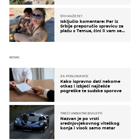
ŠTO KAŽETE?
Isključio komentare: Par iz
Srbije preporučio spravicu za
plažu s Temua, čini li vam se
ovo sigurnim?
NOVAC
ZA POSLODAVCE
Kako ispravno dati nekome
otkaz i izbjeći najčešće
pogreške te sudske sporove
TREĆI UNIKATNI BUGATTI
Nazvan je po vrsti
srednjovjekovnog viteškog
konja i visok samo metar