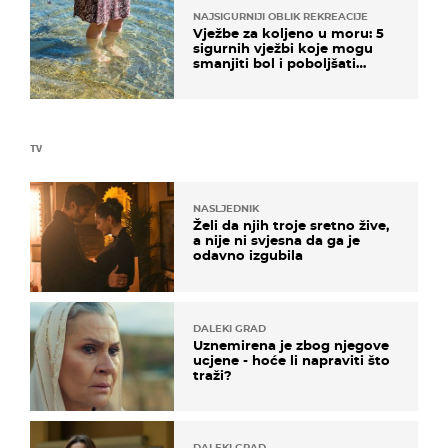
NAJSIGURNIJI OBLIK REKREACIJE
Vježbe za koljeno u moru: 5
sigurnih vježbi koje mogu
smanjiti bol i poboljšati
pokretljivost
TV
NASLJEDNIK
Želi da njih troje sretno žive,
a nije ni svjesna da ga je
odavno izgubila
DALEKI GRAD
Uznemirena je zbog njegove
ucjene - hoće li napraviti što
traži?
DALEKI GRAD