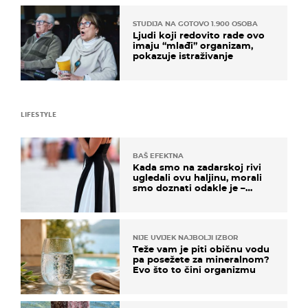
STUDIJA NA GOTOVO 1.900 OSOBA
Ljudi koji redovito rade ovo
imaju “mlađi” organizam,
pokazuje istraživanje
LIFESTYLE
BAŠ EFEKTNA
Kada smo na zadarskoj rivi
ugledali ovu haljinu, morali
smo doznati odakle je –
košta samo 18 eura
NIJE UVIJEK NAJBOLJI IZBOR
Teže vam je piti običnu vodu
pa posežete za mineralnom?
Evo što to čini organizmu