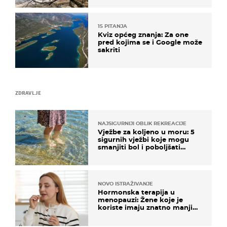
15 PITANJA
Kviz općeg znanja: Za one
pred kojima se i Google može
sakriti
ZDRAVLJE
NAJSIGURNIJI OBLIK REKREACIJE
Vježbe za koljeno u moru: 5
sigurnih vježbi koje mogu
smanjiti bol i poboljšati
pokretljivost
NOVO ISTRAŽIVANJE
Hormonska terapija u
menopauzi: Žene koje je
koriste imaju znatno manji
rizik od ovoga