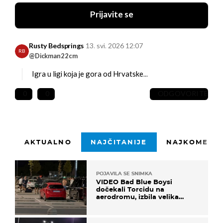
Prijavite se
Rusty Bedsprings
13. svi. 2026 12:07
RB
@Dickman22cm
Igra u ligi koja je gora od Hrvatske...
0
0
ODGOVORITE
AKTUALNO
NAJČITANIJE
NAJKOMENTI
POJAVILA SE SNIMKA
VIDEO Bad Blue Boysi
dočekali Torcidu na
aerodromu, izbila velika
masovna tučnjava