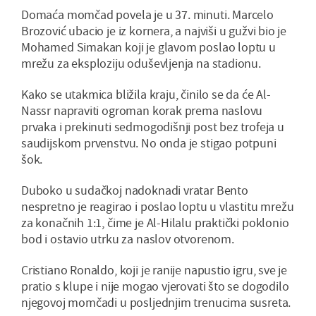
Domaća momčad povela je u 37. minuti. Marcelo
Brozović ubacio je iz kornera, a najviši u gužvi bio je
Mohamed Simakan koji je glavom poslao loptu u
mrežu za eksploziju oduševljenja na stadionu.
Kako se utakmica bližila kraju, činilo se da će Al-
Nassr napraviti ogroman korak prema naslovu
prvaka i prekinuti sedmogodišnji post bez trofeja u
saudijskom prvenstvu. No onda je stigao potpuni
šok.
Duboko u sudačkoj nadoknadi vratar Bento
nespretno je reagirao i poslao loptu u vlastitu mrežu
za konačnih 1:1, čime je Al-Hilalu praktički poklonio
bod i ostavio utrku za naslov otvorenom.
Cristiano Ronaldo, koji je ranije napustio igru, sve je
pratio s klupe i nije mogao vjerovati što se dogodilo
njegovoj momčadi u posljednjim trenucima susreta.