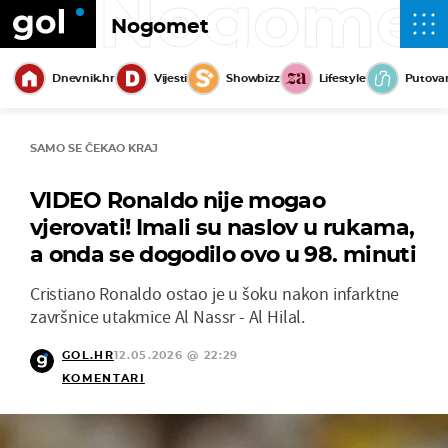
Nogome
Nogomet
Dnevnik.hr
Vijesti
Showbizz
Lifestyle
Putova
SAMO SE ČEKAO KRAJ
VIDEO Ronaldo nije mogao
vjerovati! Imali su naslov u rukama,
a onda se dogodilo ovo u 98. minuti
Cristiano Ronaldo ostao je u šoku nakon infarktne
završnice utakmice Al Nassr - Al Hilal.
GOL.HR
12.05.2026 @ 22:29
KOMENTARI