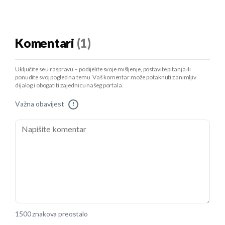
Komentari
(1)
Uključite se u raspravu – podijelite svoje mišljenje, postavite pitanja ili
ponudite svoj pogled na temu. Vaš komentar može potaknuti zanimljiv
dijalog i obogatiti zajednicu našeg portala.
Važna obavijest
!
1500 znakova preostalo