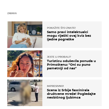
ZABAVA
POKAŽITE ŠTO ZNATE!
Samo pravi intelektualci
mogu riješiti ovaj kviz bez
ijedne pogreške
JESTE LI PROBALI?
Turisticu oduševila ponuda u
Primoštenu: "Oni su puno
pametniji od nas"
IMPRESIVNO!
Scena iz Srbije fascinirala
društvene mreže! Pogledajte
neobičnog ljubimca