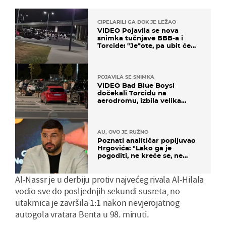
CIPELARILI GA DOK JE LEŽAO
VIDEO Pojavila se nova
snimka tučnjave BBB-a i
Torcide: "Je*ote, pa ubit će
ga!"
POJAVILA SE SNIMKA
VIDEO Bad Blue Boysi
dočekali Torcidu na
aerodromu, izbila velika
masovna tučnjava
AU, OVO JE RUŽNO
Poznati analitičar popljuvao
Hrgovića: "Lako ga je
pogoditi, ne kreće se, ne
koristi noge..."
Al-Nassr je u derbiju protiv najvećeg rivala Al-Hilala
vodio sve do posljednjih sekundi susreta, no
utakmica je završila 1:1 nakon nevjerojatnog
autogola vratara Benta u 98. minuti.