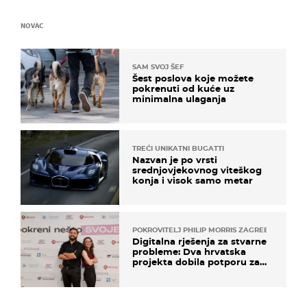
NOVAC
SAM SVOJ ŠEF
Šest poslova koje možete
pokrenuti od kuće uz
minimalna ulaganja
TREĆI UNIKATNI BUGATTI
Nazvan je po vrsti
srednjovjekovnog viteškog
konja i visok samo metar
POKROVITELJ PHILIP MORRIS ZAGREB
Digitalna rješenja za stvarne
probleme: Dva hrvatska
projekta dobila potporu za
razvoj