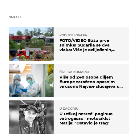
VIJESTI
KOD BJELOVARA
FOTO/VIDEO Stižu prve
snimke! Sudarila se dva
vlaka: Više je ozlijeđenih,
hitne službe na terenu
ŠIRE GA KOMARCI
Više od 240 osoba diljem
Europe zaraženo opasnim
virusom: Najviše slučajeva u
našem susjedstvu
U ZAGORJU
U teškoj nesreći poginuo
vatrogasac i motociklst
Matija: "Ostavio je trag"