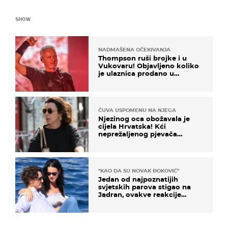
SHOW
NADMAŠENA OČEKIVANJA
Thompson ruši brojke i u
Vukovaru! Objavljeno koliko
je ulaznica prodano u
kratkom vremenu
ČUVA USPOMENU NA NJEGA
Njezinog oca obožavala je
cijela Hrvatska! Kći
neprežaljenog pjevača
projurila špicom na dva
kotača
"KAO DA SU NOVAK ĐOKOVIĆ"
Jedan od najpoznatijih
svjetskih parova stigao na
Jadran, ovakve reakcije
vjerojatno nisu očekivali