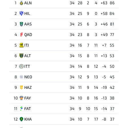
1
ALN
34
28
2
4
+63
86
2
HIL
34
25
9
0
+58
84
3
AAS
34
25
6
3
+46
81
4
QAD
34
23
8
3
+49
77
5
ITJ
34
16
7
11
+7
55
6
ALT
34
15
8
11
+13
53
7
ITT
34
14
8
12
-4
50
8
NEO
34
12
9
13
-5
45
N
9
HAZ
34
11
9
14
-19
42
10
FAY
34
10
8
16
-13
38
11
FAT
34
9
10
15
-14
37
12
KHA
34
10
7
17
-8
37