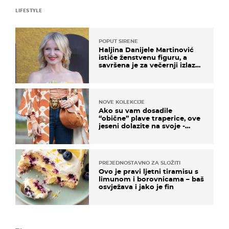
LIFESTYLE
POPUT SIRENE
Haljina Danijele Martinović
ističe ženstvenu figuru, a
savršena je za večernji izlazak
na moru
NOVE KOLEKCIJE
Ako su vam dosadile
“obične” plave traperice, ove
jeseni dolazite na svoje -
izdvajamo 15 hit modela
PREJEDNOSTAVNO ZA SLOŽITI
Ovo je pravi ljetni tiramisu s
limunom i borovnicama – baš
osvježava i jako je fin