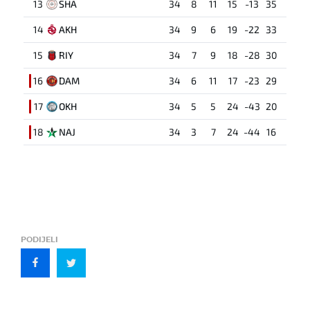
13
SHA
34
8
11
15
-13
35
14
AKH
34
9
6
19
-22
33
15
RIY
34
7
9
18
-28
30
16
DAM
34
6
11
17
-23
29
17
OKH
34
5
5
24
-43
20
18
NAJ
34
3
7
24
-44
16
PODIJELI