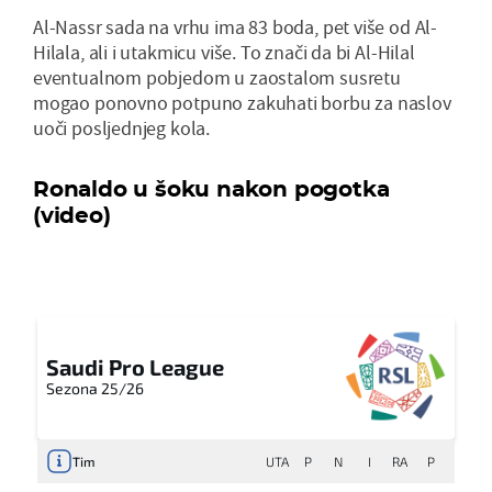
Al-Nassr sada na vrhu ima 83 boda, pet više od Al-
Hilala, ali i utakmicu više. To znači da bi Al-Hilal
eventualnom pobjedom u zaostalom susretu
mogao ponovno potpuno zakuhati borbu za naslov
uoči posljednjeg kola.
Ronaldo u šoku nakon pogotka
(video)
Saudi Pro League
Sezona 25/26
Tim
UTA
P
N
I
RA
P