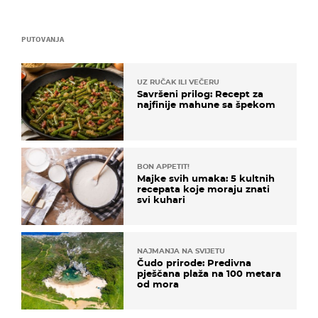
PUTOVANJA
UZ RUČAK ILI VEČERU
Savršeni prilog: Recept za
najfinije mahune sa špekom
BON APPETIT!
Majke svih umaka: 5 kultnih
recepata koje moraju znati
svi kuhari
NAJMANJA NA SVIJETU
Čudo prirode: Predivna
pješčana plaža na 100 metara
od mora