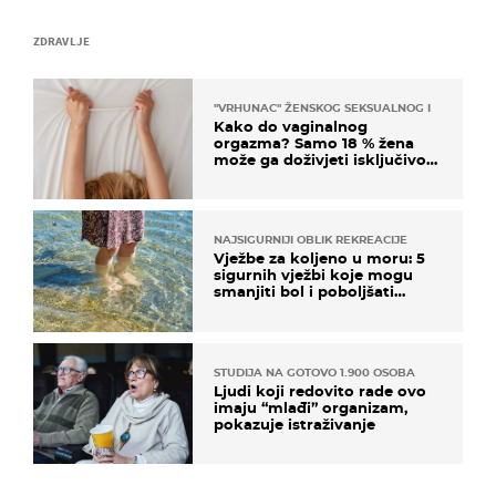
ZDRAVLJE
"VRHUNAC" ŽENSKOG SEKSUALNOG ISKUSTVA
Kako do vaginalnog
orgazma? Samo 18 % žena
može ga doživjeti isključivo
na ovaj način
NAJSIGURNIJI OBLIK REKREACIJE
Vježbe za koljeno u moru: 5
sigurnih vježbi koje mogu
smanjiti bol i poboljšati
pokretljivost
STUDIJA NA GOTOVO 1.900 OSOBA
Ljudi koji redovito rade ovo
imaju “mlađi” organizam,
pokazuje istraživanje