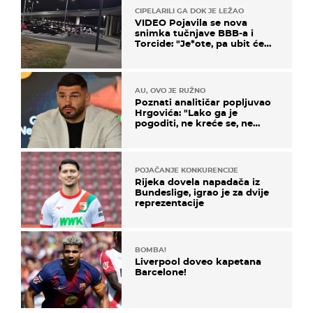
CIPELARILI GA DOK JE LEŽAO
VIDEO Pojavila se nova
snimka tučnjave BBB-a i
Torcide: "Je*ote, pa ubit će
ga!"
AU, OVO JE RUŽNO
Poznati analitičar popljuvao
Hrgovića: "Lako ga je
pogoditi, ne kreće se, ne
koristi noge..."
POJAČANJE KONKURENCIJE
Rijeka dovela napadača iz
Bundeslige, igrao je za dvije
reprezentacije
BOMBA!
Liverpool doveo kapetana
Barcelone!