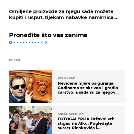
Omiljene proizvode za njegu sada možete
kupiti i usput, tijekom nabavke namirnica...
Pronađite što vas zanima
VIJESTI
VELIKI PAD
Neviđene mjere osiguranja:
Godinama se skrivao i gradio
carstvo, a sada su za njegovo
izručenje naručili posebno
vozilo
KREĆE SPEKTAKL
FOTOGALERIJA Državni vrh
stigao na Alku: Pogledajte
susret Plenkovića i
Milanovića