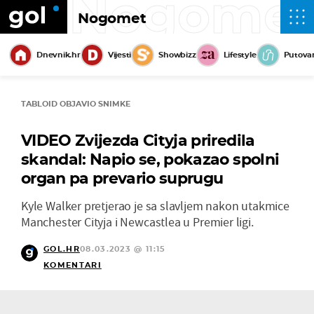
Nogome
Nogomet
Dnevnik.hr
Vijesti
Showbizz
Lifestyle
Putova
TABLOID OBJAVIO SNIMKE
VIDEO Zvijezda Cityja priredila
skandal: Napio se, pokazao spolni
organ pa prevario suprugu
Kyle Walker pretjerao je sa slavljem nakon utakmice
Manchester Cityja i Newcastlea u Premier ligi.
GOL.HR
08.03.2023 @ 11:15
KOMENTARI