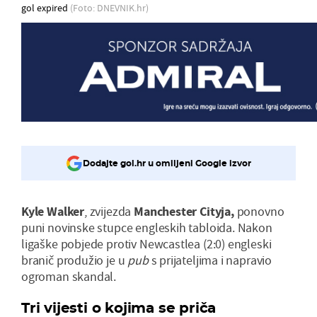
gol expired
(Foto: DNEVNIK.hr)
Dodajte gol.hr u omiljeni Google izvor
Kyle Walker
, zvijezda
Manchester Cityja,
ponovno
puni novinske stupce engleskih tabloida. Nakon
ligaške pobjede protiv Newcastlea (2:0) engleski
branič produžio je u
pub
s prijateljima i napravio
ogroman skandal.
Tri vijesti o kojima se priča