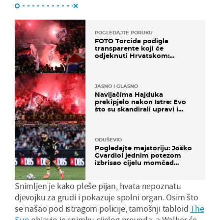
POGLEDAJTE PORUKU
FOTO Torcida podigla
transparente koji će
odjeknuti Hrvatskom:
Prozvali "moralne vertikale"
JASNO I GLASNO
Navijačima Hajduka
prekipjelo nakon Istre: Evo
što su skandirali upravi i
predsjedniku Biliću
ODUŠEVIO
Pogledajte majstoriju: Joško
Gvardiol jednim potezom
izbrisao cijelu momčad
Atletica
Snimljen je kako pleše pijan, hvata nepoznatu
djevojku za grudi i pokazuje spolni organ. Osim što
se našao pod istragom policije, tamošnji tabloid
The
Sun
objavio je snimku cijelog provoda, a Walker će