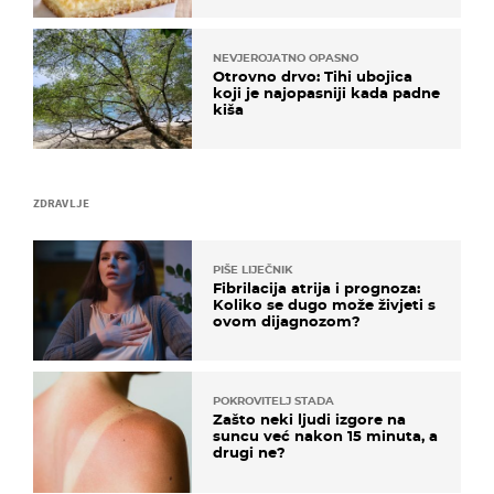
NEVJEROJATNO OPASNO
Otrovno drvo: Tihi ubojica
koji je najopasniji kada padne
kiša
ZDRAVLJE
PIŠE LIJEČNIK
Fibrilacija atrija i prognoza:
Koliko se dugo može živjeti s
ovom dijagnozom?
POKROVITELJ STADA
Zašto neki ljudi izgore na
suncu već nakon 15 minuta, a
drugi ne?