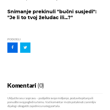
Snimanje prekinuli "bučni susjedi":
"Je li to tvoj želudac ili...?"
PODIJELI
Komentari
(0)
Uključite se u raspravu – podijelite svoje mišljenje, postavite pitanja ili
ponudite svoj pogled na temu. Vaš komentar može potaknuti zanimljiv
dijalog i obogatiti zajednicu našeg portala.