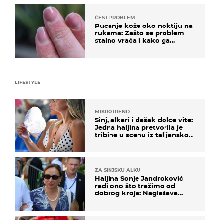
ČEST PROBLEM
Pucanje kože oko noktiju na
rukama: Zašto se problem
stalno vraća i kako ga
zaustaviti?
LIFESTYLE
MIKROTREND
Sinj, alkari i dašak dolce vite:
Jedna haljina pretvorila je
tribine u scenu iz talijanskog
filma
ZA SINJSKU ALKU
Haljina Sonje Jandroković
radi ono što tražimo od
dobrog kroja: Naglašava
struk, a sada je i na sniženju