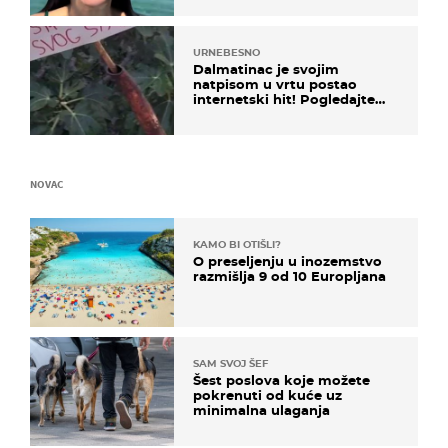
URNEBESNO
Dalmatinac je svojim
natpisom u vrtu postao
internetski hit! Pogledajte
što je napisao
NOVAC
KAMO BI OTIŠLI?
O preseljenju u inozemstvo
razmišlja 9 od 10 Europljana
SAM SVOJ ŠEF
Šest poslova koje možete
pokrenuti od kuće uz
minimalna ulaganja