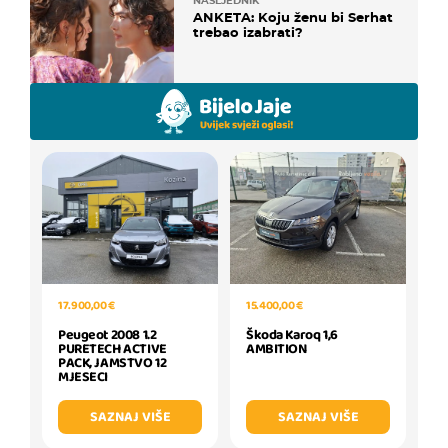
NASLJEDNIK
ANKETA: Koju ženu bi Serhat
trebao izabrati?
17.900,00 €
15.400,00 €
Peugeot 2008 1.2
Škoda Karoq 1,6
PURETECH ACTIVE
AMBITION
PACK, JAMSTVO 12
MJESECI
SAZNAJ VIŠE
SAZNAJ VIŠE