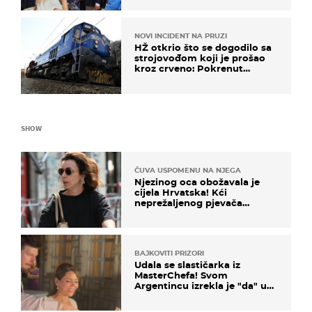
NOVI INCIDENT NA PRUZI
HŽ otkrio što se dogodilo sa
strojovođom koji je prošao
kroz crveno: Pokrenut
inspekcijski nadzor
SHOW
ČUVA USPOMENU NA NJEGA
Njezinog oca obožavala je
cijela Hrvatska! Kći
neprežaljenog pjevača
projurila špicom na dva
kotača
BAJKOVITI PRIZORI
Udala se slastičarka iz
MasterChefa! Svom
Argentincu izrekla je "da" u
rodnoj Hercegovini