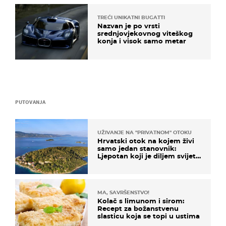
TREĆI UNIKATNI BUGATTI
Nazvan je po vrsti
srednjovjekovnog viteškog
konja i visok samo metar
PUTOVANJA
UŽIVANJE NA "PRIVATNOM" OTOKU
Hrvatski otok na kojem živi
samo jedan stanovnik:
Ljepotan koji je diljem svijeta
poznat po svojem "bijelom
zlatu"
MA, SAVRŠENSTVO!
Kolač s limunom i sirom:
Recept za božanstvenu
slasticu koja se topi u ustima