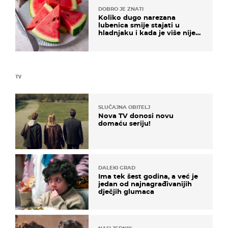
DOBRO JE ZNATI
Koliko dugo narezana
lubenica smije stajati u
hladnjaku i kada je više nije
sigurno jesti?
TV
SLUČAJNA OBITELJ
Nova TV donosi novu
domaću seriju!
DALEKI GRAD
Ima tek šest godina, a već je
jedan od najnagrađivanijih
dječjih glumaca