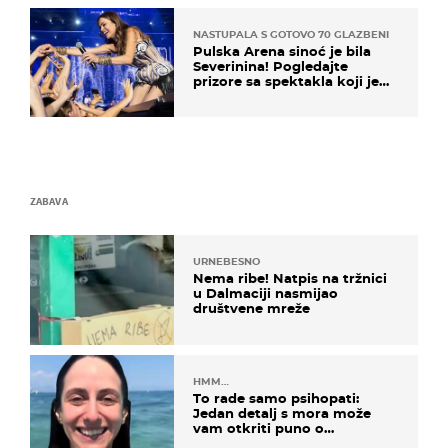
NASTUPALA S GOTOVO 70 GLAZBENIKA
Pulska Arena sinoć je bila
Severinina! Pogledajte
prizore sa spektakla koji je
rasprodan mjesec dana ranije
ZABAVA
URNEBESNO
Nema ribe! Natpis na tržnici
u Dalmaciji nasmijao
društvene mreže
HMM…
To rade samo psihopati:
Jedan detalj s mora može
vam otkriti puno o
prijateljima