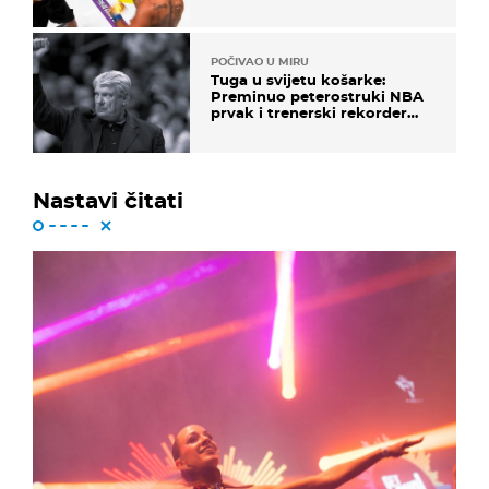
Pogledajte kako je završilo
POČIVAO U MIRU
Tuga u svijetu košarke:
Preminuo peterostruki NBA
prvak i trenerski rekorder
lige
Nastavi čitati