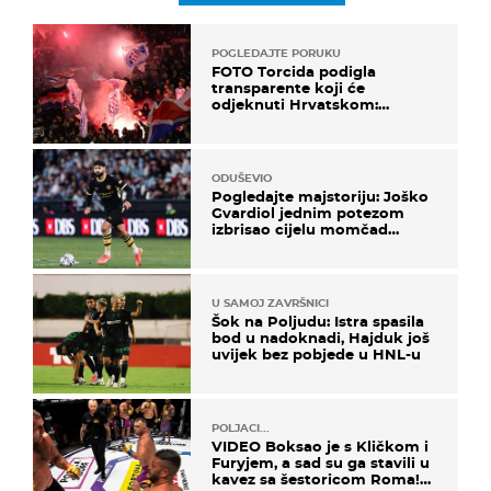
POGLEDAJTE PORUKU
FOTO Torcida podigla
transparente koji će
odjeknuti Hrvatskom:
Prozvali "moralne vertikale"
ODUŠEVIO
Pogledajte majstoriju: Joško
Gvardiol jednim potezom
izbrisao cijelu momčad
Atletica
U SAMOJ ZAVRŠNICI
Šok na Poljudu: Istra spasila
bod u nadoknadi, Hajduk još
uvijek bez pobjede u HNL-u
POLJACI...
VIDEO Boksao je s Kličkom i
Furyjem, a sad su ga stavili u
kavez sa šestoricom Roma!