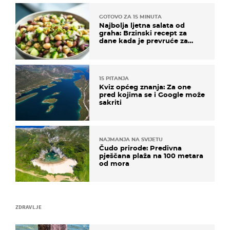
GOTOVO ZA 15 MINUTA
Najbolja ljetna salata od
graha: Brzinski recept za
dane kada je prevruće za
kuhanje
15 PITANJA
Kviz općeg znanja: Za one
pred kojima se i Google može
sakriti
NAJMANJA NA SVIJETU
Čudo prirode: Predivna
pješčana plaža na 100 metara
od mora
ZDRAVLJE