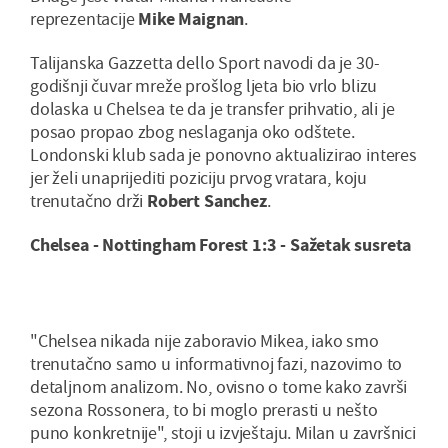
reprezentacije
Mike
Maignan
.
Talijanska Gazzetta dello Sport navodi da je 30-
godišnji čuvar mreže prošlog ljeta bio vrlo blizu
dolaska u Chelsea te da je transfer prihvatio, ali je
posao propao zbog neslaganja oko odštete.
Londonski klub sada je ponovno aktualizirao interes
jer želi unaprijediti poziciju prvog vratara, koju
trenutačno drži
Robert
Sanchez
.
Chelsea - Nottingham Forest 1:3 - Sažetak susreta
"Chelsea nikada nije zaboravio Mikea, iako smo
trenutačno samo u informativnoj fazi, nazovimo to
detaljnom analizom. No, ovisno o tome kako završi
sezona Rossonera, to bi moglo prerasti u nešto
puno konkretnije", stoji u izvještaju. Milan u završnici