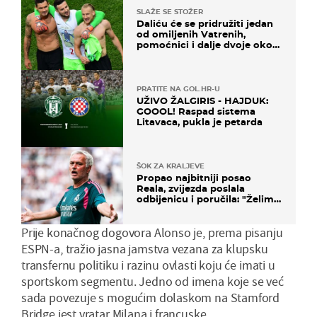
SLAŽE SE STOŽER
Daliću će se pridružiti jedan
od omiljenih Vatrenih,
pomoćnici i dalje dvoje oko
ponude
PRATITE NA GOL.HR-U
UŽIVO ŽALGIRIS - HAJDUK:
GOOOL! Raspad sistema
Litavaca, pukla je petarda
ŠOK ZA KRALJEVE
Propao najbitniji posao
Reala, zvijezda poslala
odbijenicu i poručila: "Želim
u Barcelonu"
Prije konačnog dogovora Alonso je, prema pisanju
ESPN-a, tražio jasna jamstva vezana za klupsku
transfernu politiku i razinu ovlasti koju će imati u
sportskom segmentu. Jedno od imena koje se već
sada povezuje s mogućim dolaskom na Stamford
Bridge jest vratar Milana i francuske