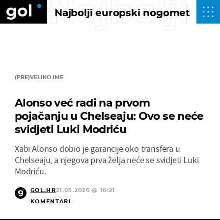
Najbolji
Najbolji europski nogomet
(PRE)VELIKO IME
Alonso već radi na prvom
pojačanju u Chelseaju: Ovo se neće
svidjeti Luki Modriću
Xabi Alonso dobio je garancije oko transfera u
Chelseaju, a njegova prva želja neće se svidjeti Luki
Modriću.
GOL.HR
21.05.2026 @ 16:21
KOMENTARI