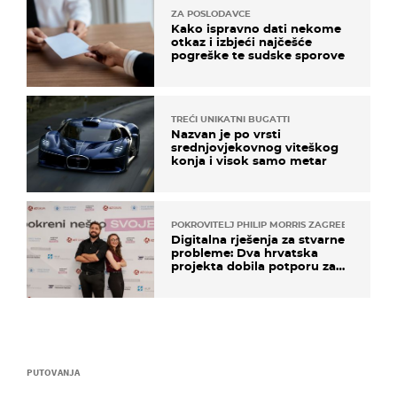
ZA POSLODAVCE
Kako ispravno dati nekome
otkaz i izbjeći najčešće
pogreške te sudske sporove
TREĆI UNIKATNI BUGATTI
Nazvan je po vrsti
srednjovjekovnog viteškog
konja i visok samo metar
POKROVITELJ PHILIP MORRIS ZAGREB
Digitalna rješenja za stvarne
probleme: Dva hrvatska
projekta dobila potporu za
razvoj
PUTOVANJA