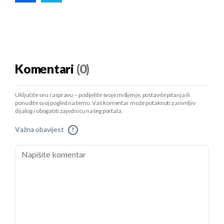
Komentari
(0)
Uključite se u raspravu – podijelite svoje mišljenje, postavite pitanja ili
ponudite svoj pogled na temu. Vaš komentar može potaknuti zanimljiv
dijalog i obogatiti zajednicu našeg portala.
Važna obavijest
!