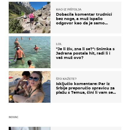
KAO IZ PIŠTOLJA
Dobacila komentar trudnici
bez noge, a muž ispalio
odgovor kao da je samo
čekao…
LOL
"Je li živ, zna li se?": Snimka s
Jadrana postala hit, radi li i
vaš muž ovo?
ŠTO KAŽETE?
Isključio komentare: Par iz
Srbije preporučio spravicu za
plažu s Temua, čini li vam se
ovo sigurnim?
NOVAC