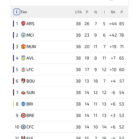
Tim
UTA
P
N
I
RA
P
1
ARS
38
26
7
5
+44
85
2
MCI
38
23
9
6
+42
78
3
MUN
38
20
11
7
+19
71
4
AVL
38
19
8
11
+7
65
5
LFC
38
17
9
12
+10
60
6
BOU
38
13
18
7
+4
57
7
SUN
38
14
12
12
-6
54
8
BRI
38
14
11
13
+6
53
9
BRE
38
14
11
13
+3
53
10
CFC
38
14
10
14
+6
52
11
FUL
38
15
7
16
-4
52