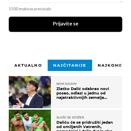
1500 znakova preostalo
Prijavite se
AKTUALNO
NAJČITANIJE
NAJKOMENTI
NOVI IZAZOV
Zlatko Dalić odabrao novi
posao, odlazi u jednu od
najatraktivnijih zemalja
svijeta
SLAŽE SE STOŽER
Daliću će se pridružiti jedan
od omiljenih Vatrenih,
pomoćnici i dalje dvoje oko