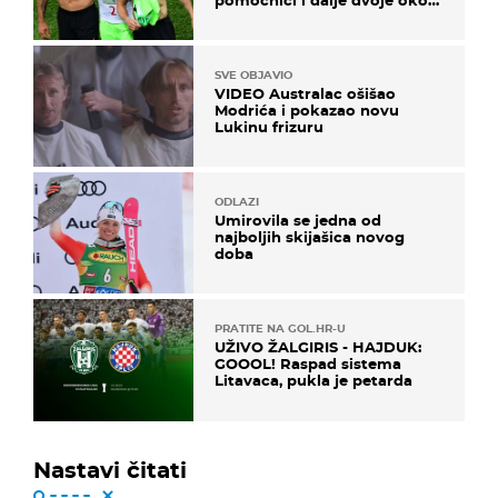
ponude
SVE OBJAVIO
VIDEO Australac ošišao
Modrića i pokazao novu
Lukinu frizuru
ODLAZI
Umirovila se jedna od
najboljih skijašica novog
doba
PRATITE NA GOL.HR-U
UŽIVO ŽALGIRIS - HAJDUK:
GOOOL! Raspad sistema
Litavaca, pukla je petarda
Nastavi čitati