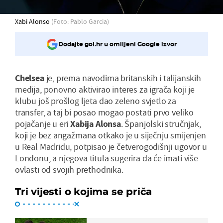
Xabi Alonso
(Foto: Pablo Garcia)
Dodajte gol.hr u omiljeni Google izvor
Chelsea
je, prema navodima britanskih i talijanskih
medija, ponovno aktivirao interes za igrača koji je
klubu još prošlog ljeta dao zeleno svjetlo za
transfer, a taj bi posao mogao postati prvo veliko
pojačanje u eri
Xabija
Alonsa
. Španjolski stručnjak,
koji je bez angažmana otkako je u siječnju smijenjen
u Real Madridu, potpisao je četverogodišnji ugovor u
Londonu, a njegova titula sugerira da će imati više
ovlasti od svojih prethodnika.
Tri vijesti o kojima se priča