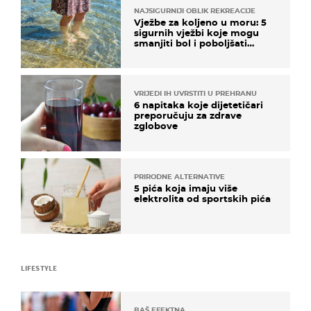
NAJSIGURNIJI OBLIK REKREACIJE
Vježbe za koljeno u moru: 5
sigurnih vježbi koje mogu
smanjiti bol i poboljšati
pokretljivost
VRIJEDI IH UVRSTITI U PREHRANU
6 napitaka koje dijetetičari
preporučuju za zdrave
zglobove
PRIRODNE ALTERNATIVE
5 pića koja imaju više
elektrolita od sportskih pića
LIFESTYLE
BAŠ EFEKTNA