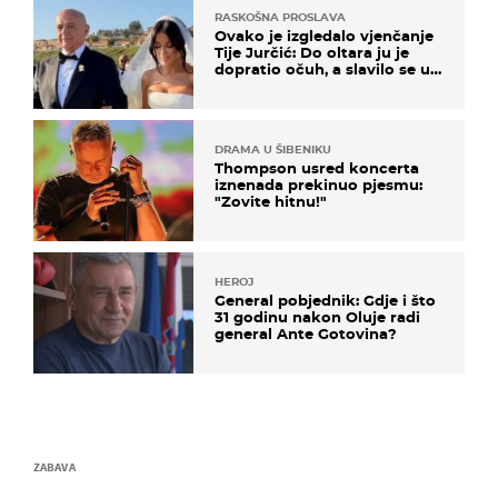
RASKOŠNA PROSLAVA
Ovako je izgledalo vjenčanje
Tije Jurčić: Do oltara ju je
dopratio očuh, a slavilo se uz
Olivera i Rozgu
DRAMA U ŠIBENIKU
Thompson usred koncerta
iznenada prekinuo pjesmu:
"Zovite hitnu!"
HEROJ
General pobjednik: Gdje i što
31 godinu nakon Oluje radi
general Ante Gotovina?
ZABAVA