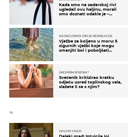
Kada smo na zadarskoj rivi
ugledali ovu haljinu, morali
smo doznati odakle je –
košta samo 18 eura
NAJSIGURNIJI OBLIK REKREACIJE
Vježbe za koljeno u moru: 5
sigurnih vježbi koje mogu
smanjiti bol i poboljšati
pokretljivost
(NE)PRIMJERENA?
Svećenik kritizirao kratku
odjeću usred toplinskog vala,
slažete li se s njim?
TV
DALEKI GRAD
Daleki grad: Intuicija joj