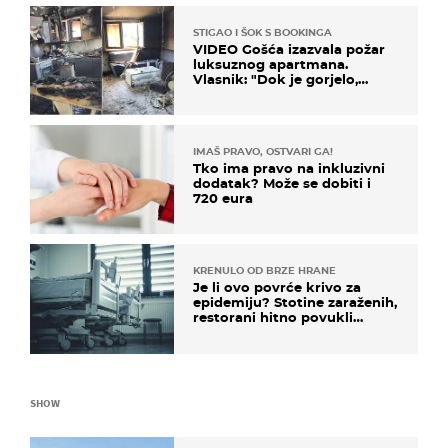
STIGAO I ŠOK S BOOKINGA
VIDEO Gošća izazvala požar
luksuznog apartmana.
Vlasnik: "Dok je gorjelo,
smijali su se, pili i pokazivali
mi srednji prst"
IMAŠ PRAVO, OSTVARI GA!
Tko ima pravo na inkluzivni
dodatak? Može se dobiti i
720 eura
KRENULO OD BRZE HRANE
Je li ovo povrće krivo za
epidemiju? Stotine zaraženih,
restorani hitno povukli
proizvod
SHOW