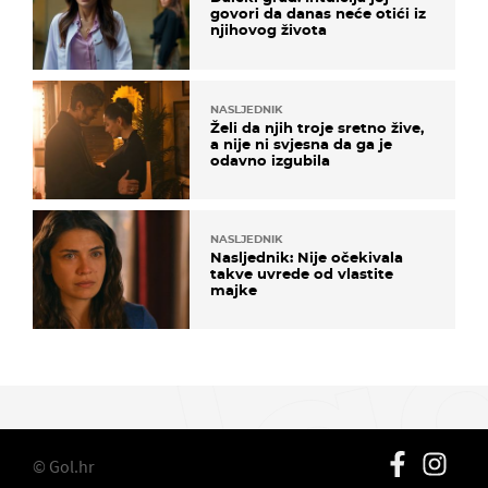
govori da danas neće otići iz
njihovog života
NASLJEDNIK
Želi da njih troje sretno žive,
a nije ni svjesna da ga je
odavno izgubila
NASLJEDNIK
Nasljednik: Nije očekivala
takve uvrede od vlastite
majke
© Gol.hr