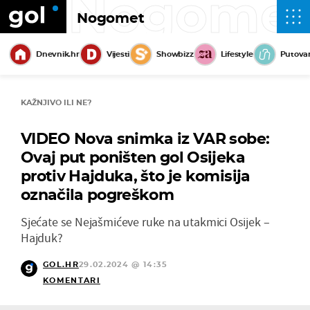
Nogome
Nogomet
Dnevnik.hr
Vijesti
Showbizz
Lifestyle
Putova
KAŽNJIVO ILI NE?
VIDEO Nova snimka iz VAR sobe:
Ovaj put poništen gol Osijeka
protiv Hajduka, što je komisija
označila pogreškom
Sjećate se Nejašmićeve ruke na utakmici Osijek –
Hajduk?
GOL.HR
29.02.2024 @ 14:35
KOMENTARI