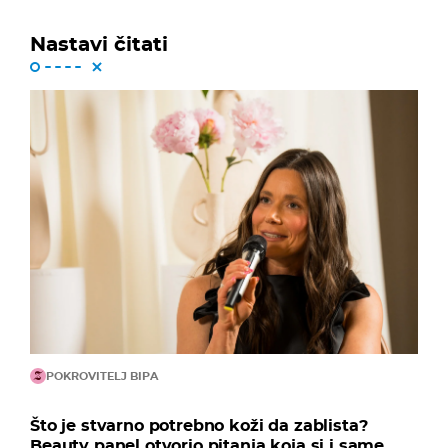
Nastavi čitati
POKROVITELJ BIPA
Što je stvarno potrebno koži da zablista?
Beauty panel otvorio pitanja koja si i same