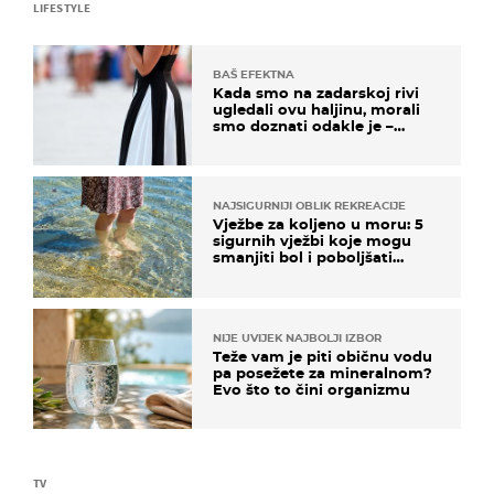
LIFESTYLE
BAŠ EFEKTNA
Kada smo na zadarskoj rivi
ugledali ovu haljinu, morali
smo doznati odakle je –
košta samo 18 eura
NAJSIGURNIJI OBLIK REKREACIJE
Vježbe za koljeno u moru: 5
sigurnih vježbi koje mogu
smanjiti bol i poboljšati
pokretljivost
NIJE UVIJEK NAJBOLJI IZBOR
Teže vam je piti običnu vodu
pa posežete za mineralnom?
Evo što to čini organizmu
TV