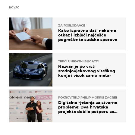
NOVAC
ZA POSLODAVCE
Kako ispravno dati nekome
otkaz i izbjeći najčešće
pogreške te sudske sporove
TREĆI UNIKATNI BUGATTI
Nazvan je po vrsti
srednjovjekovnog viteškog
konja i visok samo metar
POKROVITELJ PHILIP MORRIS ZAGREB
Digitalna rješenja za stvarne
probleme: Dva hrvatska
projekta dobila potporu za
razvoj