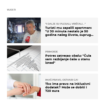
VIJESTI
"I DALJE SU PLESALI, VRIŠTALI..."
Turisti mu zapalili apartman:
"U 30 minuta nestalo je 50
godina našeg života, supruga
i ja ne možemo oka sklopiti"
PRIMORJE
Potres zatresao obalu: "Čula
sam razbijanje čaša u stanu
iznad"
IMAŠ PRAVO, OSTVARI GA!
Tko ima pravo na inkluzivni
dodatak? Može se dobiti i
720 eura