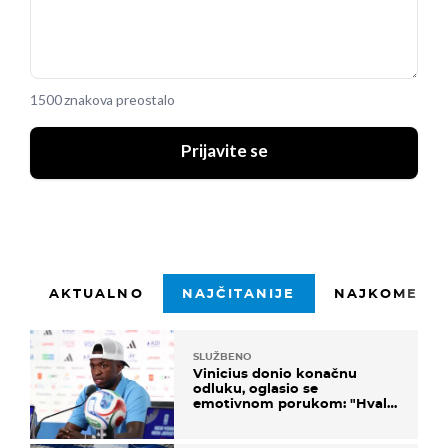
1500 znakova preostalo
Prijavite se
AKTUALNO
NAJČITANIJE
NAJKOMENTI
SLUŽBENO
Vinicius donio konačnu
odluku, oglasio se
emotivnom porukom: "Hvala
vam svima"