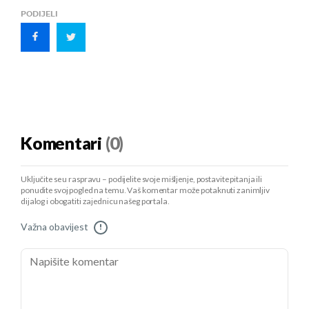
PODIJELI
Komentari
(0)
Uključite se u raspravu – podijelite svoje mišljenje, postavite pitanja ili
ponudite svoj pogled na temu. Vaš komentar može potaknuti zanimljiv
dijalog i obogatiti zajednicu našeg portala.
Važna obavijest
!