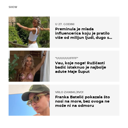
SHOW
U 27. GODINI
Preminula je mlada
influencerica koju je pratilo
više od milijun ljudi, dugo se
borila s opakom bolešću
"UUUUUUFFFF"
Vau, koje noge! Ružičasti
badić istaknuo je najbolje
adute Maje Šuput
VRLO ZANIMLJIVO!
Franka Batelić pokazala što
nosi na more, bez ovoga ne
može ni na odmoru