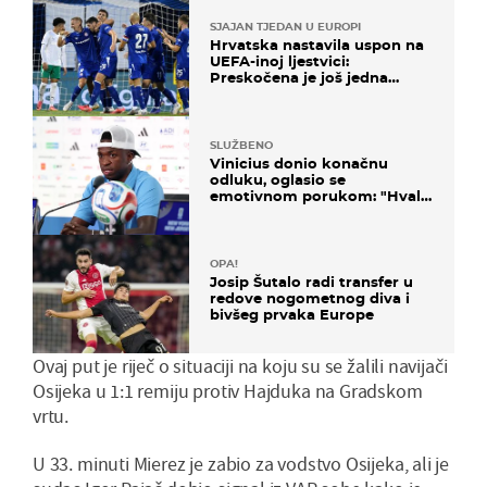
SJAJAN TJEDAN U EUROPI
Hrvatska nastavila uspon na
UEFA-inoj ljestvici:
Preskočena je još jedna
država
SLUŽBENO
Vinicius donio konačnu
odluku, oglasio se
emotivnom porukom: "Hvala
vam svima"
OPA!
Josip Šutalo radi transfer u
redove nogometnog diva i
bivšeg prvaka Europe
Ovaj put je riječ o situaciji na koju su se žalili navijači
Osijeka u 1:1 remiju protiv Hajduka na Gradskom
vrtu.
U 33. minuti Mierez je zabio za vodstvo Osijeka, ali je