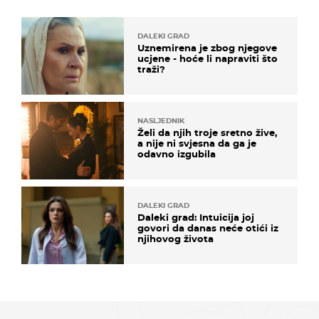
DALEKI GRAD
Uznemirena je zbog njegove
ucjene - hoće li napraviti što
traži?
NASLJEDNIK
Želi da njih troje sretno žive,
a nije ni svjesna da ga je
odavno izgubila
DALEKI GRAD
Daleki grad: Intuicija joj
govori da danas neće otići iz
njihovog života