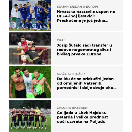
SJAJAN TJEDAN U EUROPI
Hrvatska nastavila uspon na
UEFA-inoj ljestvici:
Preskočena je još jedna
država
OPA!
Josip Šutalo radi transfer u
redove nogometnog diva i
bivšeg prvaka Europe
SLAŽE SE STOŽER
Daliću će se pridružiti jedan
od omiljenih Vatrenih,
pomoćnici i dalje dvoje oko
ponude
ŽALGIRIS RAZBIJEN
Golijada u Litvi: Hajduku
petarda i velika prednost
uoči uzvrata na Poljudu