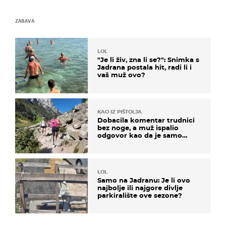
ZABAVA
LOL
"Je li živ, zna li se?": Snimka s
Jadrana postala hit, radi li i
vaš muž ovo?
KAO IZ PIŠTOLJA
Dobacila komentar trudnici
bez noge, a muž ispalio
odgovor kao da je samo
čekao…
LOL
Samo na Jadranu: Je li ovo
najbolje ili najgore divlje
parkiralište ove sezone?