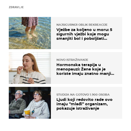
ZDRAVLJE
NAJSIGURNIJI OBLIK REKREACIJE
Vježbe za koljeno u moru: 5
sigurnih vježbi koje mogu
smanjiti bol i poboljšati
pokretljivost
NOVO ISTRAŽIVANJE
Hormonska terapija u
menopauzi: Žene koje je
koriste imaju znatno manji
rizik od ovoga
STUDIJA NA GOTOVO 1.900 OSOBA
Ljudi koji redovito rade ovo
imaju “mlađi” organizam,
pokazuje istraživanje