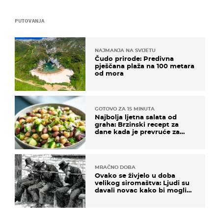
PUTOVANJA
NAJMANJA NA SVIJETU
Čudo prirode: Predivna
pješčana plaža na 100 metara
od mora
GOTOVO ZA 15 MINUTA
Najbolja ljetna salata od
graha: Brzinski recept za
dane kada je prevruće za
kuhanje
MRAČNO DOBA
Ovako se živjelo u doba
velikog siromaštva: Ljudi su
davali novac kako bi mogli
spavati na konopcima