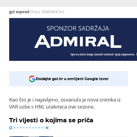
gol expired
(Foto: DNEVNIK.hr)
Dodajte gol.hr u omiljeni Google izvor
Kao što je i najavljeno, osvanula je nova snimka iz
VAR sobe s HNL utakmica ove sezone.
Tri vijesti o kojima se priča