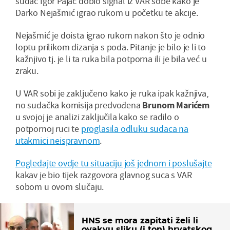
sudac Igor Pajač dobio signal iz VAR sobe kako je
Darko Nejašmić igrao rukom u početku te akcije.
Nejašmić je doista igrao rukom nakon što je odnio
loptu prilikom dizanja s poda. Pitanje je bilo je li to
kažnjivo tj. je li ta ruka bila potporna ili je bila već u
zraku.
U VAR sobi je zaključeno kako je ruka ipak kažnjiva,
no sudačka komisija predvođena
Brunom Marićem
u svojoj je analizi zaključila kako se radilo o
potpornoj ruci te
proglasila odluku sudaca na
utakmici neispravnom
.
Pogledajte ovdje tu situaciju još jednom i poslušajte
kakav je bio tijek razgovora glavnog suca s VAR
sobom u ovom slučaju.
HNS se mora zapitati želi li
ovakvu sliku (i ton) hrvatskog