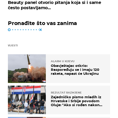
Beauty panel otvorio pitanja koja si i same
često postavljamo...
Pronađite što vas zanima
VIJESTI
ALARM U KIJEVU
Obavještajac otkrio:
Raspoređuju se i imaju 120
raketa, napast će Ukrajinu
REZULTAT RAZMJENE
Zajedničko pismo mladih iz
Hrvatske i Srbije povodom
Oluje: "Ako si rođen nakon
'95..."