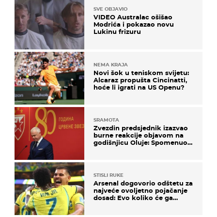
SVE OBJAVIO
VIDEO Australac ošišao
Modrića i pokazao novu
Lukinu frizuru
NEMA KRAJA
Novi šok u teniskom svijetu:
Alcaraz propušta Cincinatti,
hoće li igrati na US Openu?
SRAMOTA
Zvezdin predsjednik izazvao
burne reakcije objavom na
godišnjicu Oluje: Spomenuo
Knin i srpsku zastavu
STISLI RUKE
Arsenal dogovorio odštetu za
najveće ovoljetno pojačanje
dosad: Evo koliko će ga
platiti