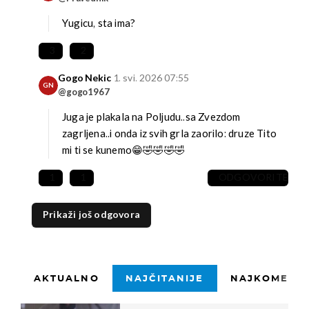
Yugicu, sta ima?
3
2
Gogo Nekic
1. svi. 2026 07:55
GN
@gogo1967
Juga je plakala na Poljudu..sa Zvezdom
zagrljena..i onda iz svih grla zaorilo: druze Tito
mi ti se kunemo😁🤣🤣🤣🤣
1
1
ODGOVORITE
Prikaži još odgovora
AKTUALNO
NAJČITANIJE
NAJKOMENTI