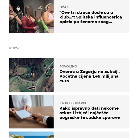
UŽAS…
"Ove tri štrace došle su u
klub…": Splitska influencerica
oplela po ženama zbog
užasnog ponašanja
NOVAC
POVOLJNO
Dvorac u Zagorju na aukciji.
Početna cijena 1,46 milijuna
eura
ZA POSLODAVCE
Kako ispravno dati nekome
otkaz i izbjeći najčešće
pogreške te sudske sporove