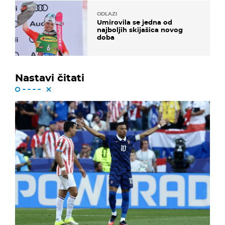
ODLAZI
Umirovila se jedna od
najboljih skijašica novog
doba
Nastavi čitati