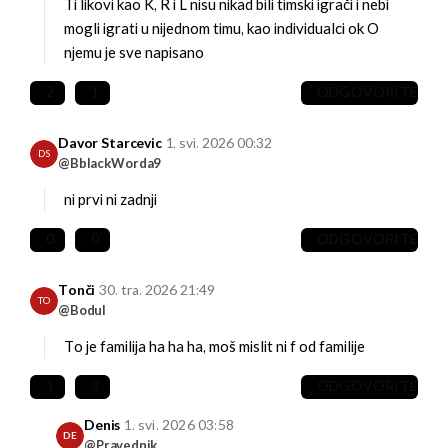
Ti likovi kao K, R i L nisu nikad bili timski igrači i nebi
mogli igrati u nijednom timu, kao individualci ok
O
njemu je sve napisano
2
1
ODGOVORITE
Davor Starcevic
1. svi. 2026 00:32
DS
@BblackWorda9
ni prvi ni zadnji
0
0
ODGOVORITE
Tonči
30. tra. 2026 21:49
TO
@Bodul
To je familija ha ha ha, moš mislit ni f od familije
1
3
ODGOVORITE
Denis
1. svi. 2026 03:58
DE
@Pravednik