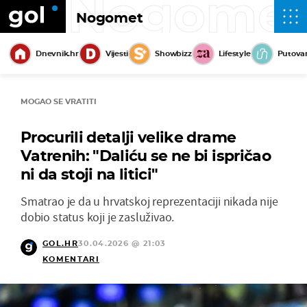
Nogome
Nogomet
Dnevnik.hr
Vijesti
Showbizz
Lifestyle
Putova
MOGAO SE VRATITI
Procurili detalji velike drame
Vatrenih: "Daliću se ne bi ispričao
ni da stoji na litici"
Smatrao je da u hrvatskoj reprezentaciji nikada nije
dobio status koji je zasluživao.
GOL.HR
30.04.2026 @ 21:03
KOMENTARI