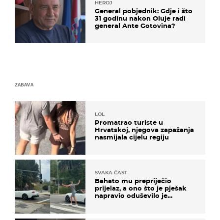
HEROJ
General pobjednik: Gdje i što
31 godinu nakon Oluje radi
general Ante Gotovina?
ZABAVA
LOL
Promatrao turiste u
Hrvatskoj, njegova zapažanja
nasmijala cijelu regiju
SVAKA ČAST
Bahato mu prepriječio
prijelaz, a ono što je pješak
napravio oduševilo je
društvene mreže