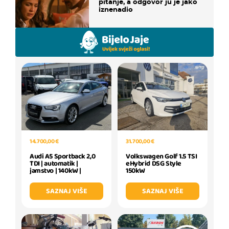
pitanje, a odgovor ju je jako
iznenadio
31.700,00 €
14.700,00 €
Volkswagen Golf 1.5 TSI
Audi A5 Sportback 2,0
eHybrid DSG Style
TDI | automatik |
150kW
jamstvo | 140kW |
SAZNAJ VIŠE
SAZNAJ VIŠE