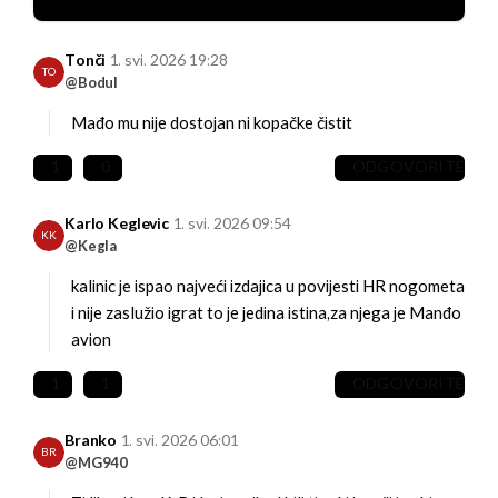
Tonči
1. svi. 2026 19:28
TO
@Bodul
Mađo mu nije dostojan ni kopačke čistit
1
0
ODGOVORITE
Karlo Keglevic
1. svi. 2026 09:54
KK
@Kegla
kalinic je ispao najveći izdajica u povijesti HR nogometa
i nije zaslužio igrat to je jedina istina,za njega je Manđo
avion
1
1
ODGOVORITE
Branko
1. svi. 2026 06:01
BR
@MG940