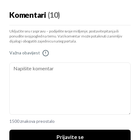
Komentari
(10)
Uključite se u raspravu – podijelite svoje mišljenje, postavite pitanja ili
ponudite svoj pogled na temu. Vaš komentar može potaknuti zanimljiv
dijalog i obogatiti zajednicu našeg portala.
Važna obavijest
!
1500 znakova preostalo
Prijavite se