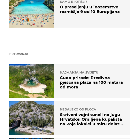
KAMO BI OTIŠLI?
O preseljenju u inozemstvo
razmišlja 9 od 10 Europljana
PUTOVANJA
NAJMANJA NA SVIJETU
Čudo prirode: Predivna
pješčana plaža na 100 metara
od mora
NEDALEKO OD PLOČA
Skriveni vojni tuneli na jugu
Hrvatske: Omiljena kupališta
na koja lokalci u miru dolaze
roniti i skakati u more