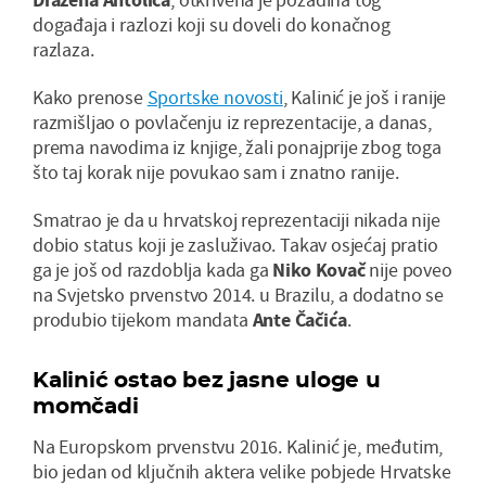
događaja i razlozi koji su doveli do konačnog
razlaza.
Kako prenose
Sportske novosti
, Kalinić je još i ranije
razmišljao o povlačenju iz reprezentacije, a danas,
prema navodima iz knjige, žali ponajprije zbog toga
što taj korak nije povukao sam i znatno ranije.
Smatrao je da u hrvatskoj reprezentaciji nikada nije
dobio status koji je zasluživao. Takav osjećaj pratio
ga je još od razdoblja kada ga
Niko
Kovač
nije poveo
na Svjetsko prvenstvo 2014. u Brazilu, a dodatno se
produbio tijekom mandata
Ante
Čačića
.
Kalinić ostao bez jasne uloge u
momčadi
Na Europskom prvenstvu 2016. Kalinić je, međutim,
bio jedan od ključnih aktera velike pobjede Hrvatske