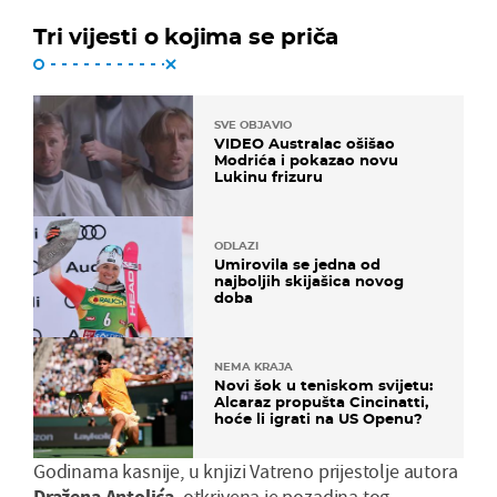
Tri vijesti o kojima se priča
SVE OBJAVIO
VIDEO Australac ošišao
Modrića i pokazao novu
Lukinu frizuru
ODLAZI
Umirovila se jedna od
najboljih skijašica novog
doba
NEMA KRAJA
Novi šok u teniskom svijetu:
Alcaraz propušta Cincinatti,
hoće li igrati na US Openu?
Godinama kasnije, u knjizi Vatreno prijestolje autora
Dražena
Antolića
, otkrivena je pozadina tog