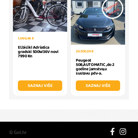
1.060,46 €
El.bicikl Adriatica
20.500,00 €
gradski 500W36V novi
7990 Kn
Peugeot
508,AUTOMATIC ,do 2
godine jamstva,u
sustavu pdv-a.
SAZNAJ VIŠE
SAZNAJ VIŠE
© Gol.hr