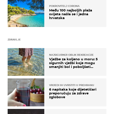
POKROVITELJ CORONA
Među 100 najboljih plaža
svijeta našla se i jedna
hrvatska
ZDRAVLJE
NAJSIGURNIJI OBLIK REKREACIJE
Vježbe za koljeno u moru: 5
sigurnih vježbi koje mogu
smanjiti bol i poboljšati
pokretljivost
VRIJEDI IH UVRSTITI U PREHRANU
6 napitaka koje dijetetičari
preporučuju za zdrave
zglobove