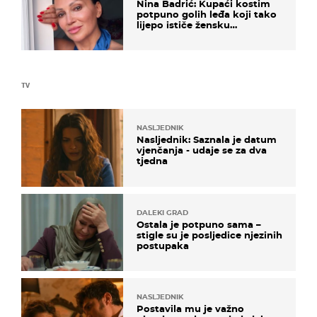
Nina Badrić: Kupaći kostim
potpuno golih leđa koji tako
lijepo ističe žensku
senzualnost
TV
NASLJEDNIK
Nasljednik: Saznala je datum
vjenčanja - udaje se za dva
tjedna
DALEKI GRAD
Ostala je potpuno sama –
stigle su je posljedice njezinih
postupaka
NASLJEDNIK
Postavila mu je važno