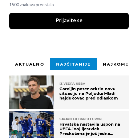
1500 znakova preostalo
Prijavite se
AKTUALNO
NAJČITANIJE
NAJKOMENTI
IZ VEDRA NEBA
Garcijin potez otkrio novu
situaciju na Poljudu: Mladi
hajdukovac pred odlaskom
SJAJAN TJEDAN U EUROPI
Hrvatska nastavila uspon na
UEFA-inoj ljestvici:
Preskočena je još jedna
država