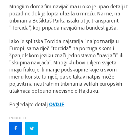
Mnogiim domaćim navijačima u oko je upao detalj iz
pozadine dok je lopta ulazila u mrežu. Naime, na
tribinama Bešiktaš Parka istaknut je transparent
"Torcida", koji pripada navijačima bundesligaša.
Iako je splitska Torcida najstarija i najpoznatija u
Europi, sama riječ "torcida" na portugalskom i
španjolskom jeziku znači jednostavno "navijači" ili
"skupina navijača". Mnogi klubovi diljem svijeta
imaju frakcije ili manje podskupine koje u svom
imenu koriste tu riječ, pa se takav natpis može
pojaviti na neutralnim tribinama velikih europskih
utakmica potpuno neovisno o Hajduku.
Pogledajte detalj
OVDJE
.
PODIJELI