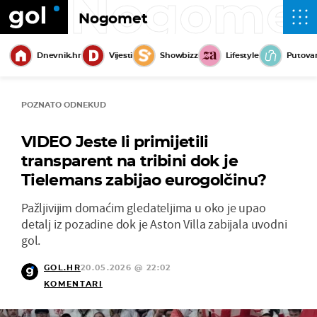
Nogome
Nogomet
Dnevnik.hr
Vijesti
Showbizz
Lifestyle
Putova
POZNATO ODNEKUD
VIDEO Jeste li primijetili
transparent na tribini dok je
Tielemans zabijao eurogolčinu?
Pažljivijim domaćim gledateljima u oko je upao
detalj iz pozadine dok je Aston Villa zabijala uvodni
gol.
GOL.HR
20.05.2026 @ 22:02
KOMENTARI