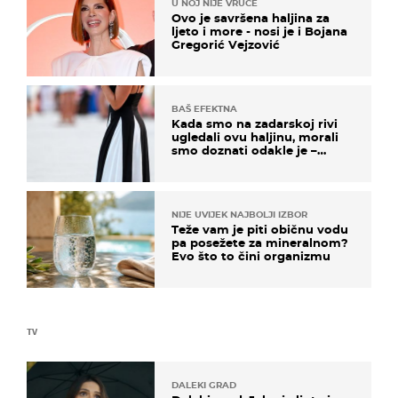
U NOJ NIJE VRUĆE
Ovo je savršena haljina za
ljeto i more - nosi je i Bojana
Gregorić Vejzović
BAŠ EFEKTNA
Kada smo na zadarskoj rivi
ugledali ovu haljinu, morali
smo doznati odakle je –
košta samo 18 eura
NIJE UVIJEK NAJBOLJI IZBOR
Teže vam je piti običnu vodu
pa posežete za mineralnom?
Evo što to čini organizmu
TV
DALEKI GRAD