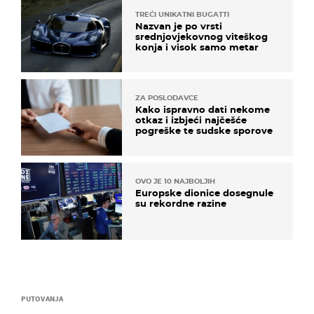
TREĆI UNIKATNI BUGATTI
Nazvan je po vrsti
srednjovjekovnog viteškog
konja i visok samo metar
ZA POSLODAVCE
Kako ispravno dati nekome
otkaz i izbjeći najčešće
pogreške te sudske sporove
OVO JE 10 NAJBOLJIH
Europske dionice dosegnule
su rekordne razine
PUTOVANJA