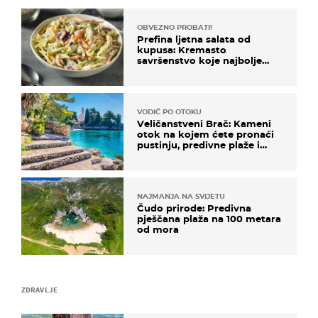
OBVEZNO PROBATI!
Prefina ljetna salata od
kupusa: Kremasto
savršenstvo koje najbolje
paše uz pečeno meso
VODIČ PO OTOKU
Veličanstveni Brač: Kameni
otok na kojem ćete pronaći
pustinju, predivne plaže i
uzbudljivu hranu
NAJMANJA NA SVIJETU
Čudo prirode: Predivna
pješčana plaža na 100 metara
od mora
ZDRAVLJE