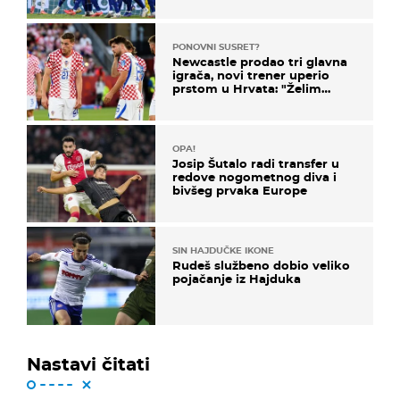
PONOVNI SUSRET?
Newcastle prodao tri glavna
igrača, novi trener uperio
prstom u Hrvata: "Želim
njega!"
OPA!
Josip Šutalo radi transfer u
redove nogometnog diva i
bivšeg prvaka Europe
SIN HAJDUČKE IKONE
Rudeš službeno dobio veliko
pojačanje iz Hajduka
Nastavi čitati