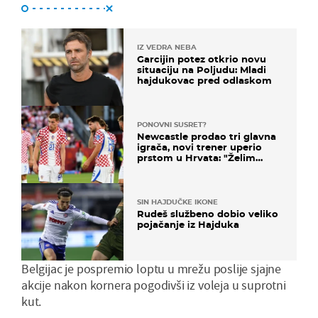
IZ VEDRA NEBA
Garcijin potez otkrio novu
situaciju na Poljudu: Mladi
hajdukovac pred odlaskom
PONOVNI SUSRET?
Newcastle prodao tri glavna
igrača, novi trener uperio
prstom u Hrvata: "Želim
njega!"
SIN HAJDUČKE IKONE
Rudeš službeno dobio veliko
pojačanje iz Hajduka
Belgijac je pospremio loptu u mrežu poslije sjajne
akcije nakon kornera pogodivši iz voleja u suprotni
kut.