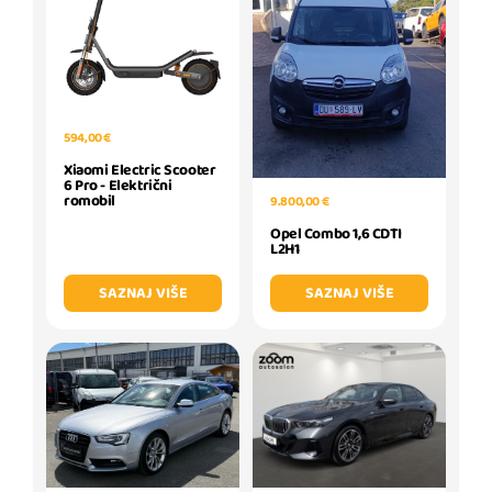
594,00 €
Xiaomi Electric Scooter
6 Pro - Električni
romobil
9.800,00 €
Opel Combo 1,6 CDTI
L2H1
SAZNAJ VIŠE
SAZNAJ VIŠE