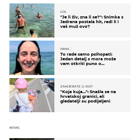
LOL
"Je li živ, zna li se?": Snimka s
Jadrana postala hit, radi li i
vaš muž ovo?
HMM…
To rade samo psihopati:
Jedan detalj s mora može
vam otkriti puno o
prijateljima
ZAMJERATE LI JOJ?
"Koja kuja…": Snašla se na
hrvatskoj granici, ali
gledatelji su podijeljeni
NOVAC