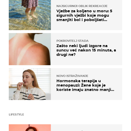
NAJSIGURNIJI OBLIK REKREACIJE
Vježbe za koljeno u moru: 5
sigurnih vježbi koje mogu
smanjiti bol i poboljšati
pokretljivost
POKROVITELJ STADA
Zašto neki ljudi izgore na
suncu već nakon 15 minuta, a
drugi ne?
NOVO ISTRAŽIVANJE
Hormonska terapija u
menopauzi: Žene koje je
koriste imaju znatno manji
rizik od ovoga
LIFESTYLE