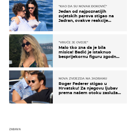
"KAO DA SU NOVAK ĐOKOVIĆ"
Jedan od najpoznatijih
svjetskih parova stigao na
Jadran, ovakve reakcije
vjerojatno nisu očekivali
"VRUĆE JE OVDJE"
Malo tko zna da je bila
misica! Badić je istaknuo
besprijekornu figuru zgodne
voditeljice
NOVA ZVIJEZDA NA JADRANU
Roger Federer stigao u
Hrvatsku! Za njegovu ljubav
prema našem otoku zaslužan
je jedan poznati Hrvat
ZABAVA