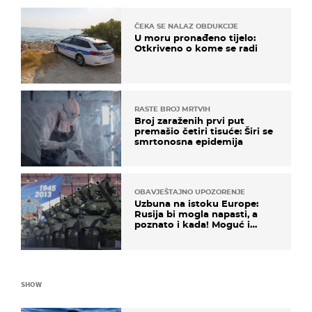
ČEKA SE NALAZ OBDUKCIJE
U moru pronađeno tijelo:
Otkriveno o kome se radi
RASTE BROJ MRTVIH
Broj zaraženih prvi put
premašio četiri tisuće: Širi se
smrtonosna epidemija
OBAVJEŠTAJNO UPOZORENJE
Uzbuna na istoku Europe:
Rusija bi mogla napasti, a
poznato i kada! Moguć i
kopneni upad u članicu
NATO-a
SHOW