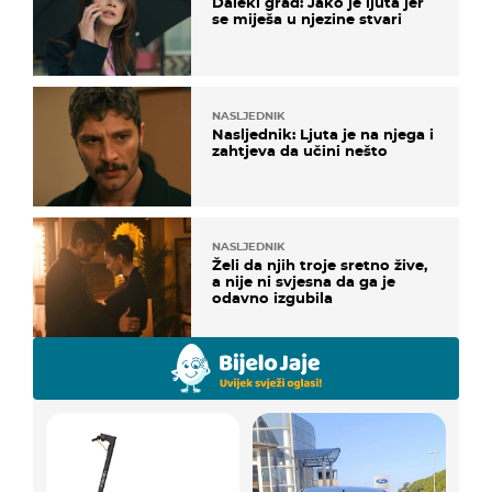
Daleki grad: Jako je ljuta jer
se miješa u njezine stvari
NASLJEDNIK
Nasljednik: Ljuta je na njega i
zahtjeva da učini nešto
NASLJEDNIK
Želi da njih troje sretno žive,
a nije ni svjesna da ga je
odavno izgubila