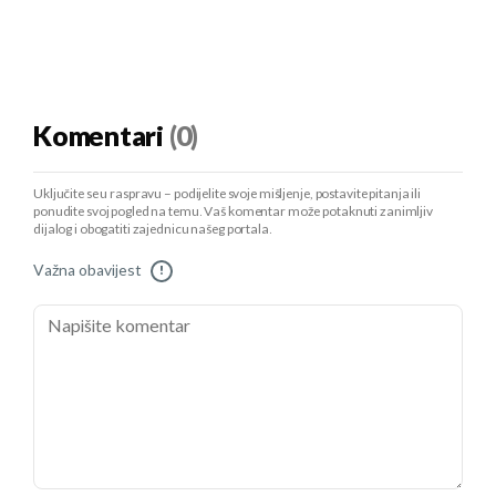
Komentari
(0)
Uključite se u raspravu – podijelite svoje mišljenje, postavite pitanja ili
ponudite svoj pogled na temu. Vaš komentar može potaknuti zanimljiv
dijalog i obogatiti zajednicu našeg portala.
Važna obavijest
!