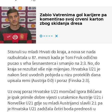
Zabio Vatrenima gol karijere pa
komentirao svoj crveni karton
zbog skidanja dresa
Stisnuli su mladi Hrvati do kraja, a nova se nada
razbuktala u 87. minuti kada je Toni Fruk odlično
pucao s vrha šesnaesterca i smanjio na 2:3. No, do
kraja se rezultat više nije mijenjao. Hrvatska U21 je
nakon šest uvodnih pobjeda u nizu proteklih dana
upisala remi (Austrija 0:0) i poraz (Finska 2:3).
Uz ovaj poraz Hrvatske U21 momčad Igora Bišćana
je ipak primile dobre vijesti s utakmice Austrije U21 i
Norveške U21 gdje su mladi Austrijanci slavili 2:1 pa
je Hrvatska U21 zadržala četiri boda prednosti u