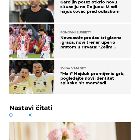
Garcijin potez otkrio novu
situaciju na Poljudu: Mladi
hajdukovac pred odlaskom
PONOVNI SUSRET?
Newcastle prodao tri glavna
igrača, novi trener uperio
prstom u Hrvata: "Želim
njega!"
SVIĐA VAM SE?
"Mali" Hajduk promijenio grb,
pogledajte novi identitet
splitske hit momčadi
Nastavi čitati