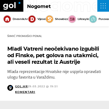
Nogome
Nogomet
Dnevnik.hr
Vijesti
Showbizz
Lifestyle
Putova
ŠIMIĆ PROMAŠIO PENAL
Mladi Vatreni neočekivano izgubili
od Finske, pet golova na utakmici,
ali veseli rezultat iz Austrije
Mlada reprezentacije Hrvatske nije uspjela opravdati
ulogu favorita u Varaždinu.
GOL.HR
29.03.2022 @ 19:51
KOMENTARI