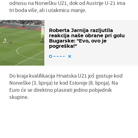
odnosu na Norvešku U21, dok od Austrije U-21 ima
tri boda više, ali i utakmicu manje.
Roberta Jarnija razljutila
reakcija naše obrane pri golu
Bugarske: "Evo, ovo je
pogreška!"
Do kraja kvalifikacija Hrvatska U21 još gostuje kod
Norveške (3. lipnja) te kod Estonije (8. lipnja). Na
Euro će se direktno plasirati jedino pobjednik
skupine.