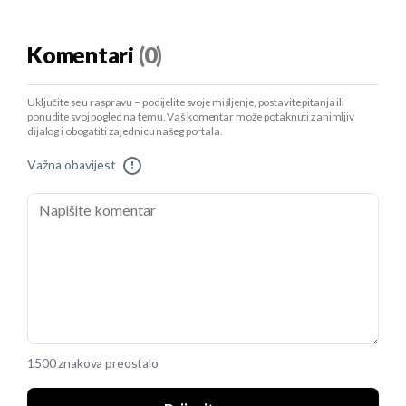
Komentari
(0)
Uključite se u raspravu – podijelite svoje mišljenje, postavite pitanja ili
ponudite svoj pogled na temu. Vaš komentar može potaknuti zanimljiv
dijalog i obogatiti zajednicu našeg portala.
Važna obavijest
!
1500 znakova preostalo