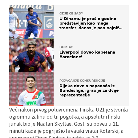
GDJE ĆE SAD?
U Dinamu je prošle godine
predstavljen kao mega
transfer, danas je pao najniže
u karijeri
BOMBA!
Liverpool doveo kapetana
Barcelone!
POJAČANJE KONKURENCIJE
Rijeka dovela napadača iz
Bundeslige, igrao je za dvije
reprezentacije
Već nakon prvog poluvremena Finska U21 je stvorila
ogromnu zalihu od tri pogotka, a apsolutni finski
junak bio je Naatan Skyttae. Gosti su poveli u 11.
minuti kada je pogriješio hrvatski vratar Kotarski, a
spomenuti Finac Skyttae je zabio za 1:0.