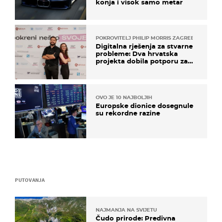
konja i visok samo metar
POKROVITELJ PHILIP MORRIS ZAGREB
Digitalna rješenja za stvarne
probleme: Dva hrvatska
projekta dobila potporu za
razvoj
OVO JE 10 NAJBOLJIH
Europske dionice dosegnule
su rekordne razine
PUTOVANJA
NAJMANJA NA SVIJETU
Čudo prirode: Predivna