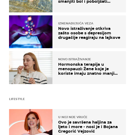
smanjiti bol i poboljšati
pokretljivost
IZNENAĐUJUĆA VEZA
Novo istraživanje otkriva
zašto osobe s depresijom
drugačije reagiraju na lajkove
NOVO ISTRAŽIVANJE
Hormonska terapija u
menopauzi: Žene koje je
koriste imaju znatno manji
rizik od ovoga
LIFESTYLE
U NOJ NIJE VRUĆE
Ovo je savršena haljina za
ljeto i more - nosi je i Bojana
Gregorić Vejzović