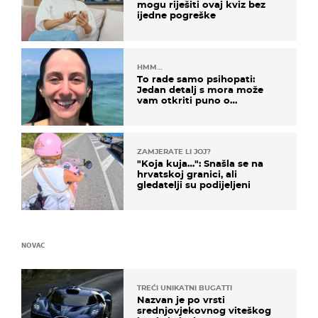
mogu riješiti ovaj kviz bez
ijedne pogreške
HMM…
To rade samo psihopati:
Jedan detalj s mora može
vam otkriti puno o
prijateljima
ZAMJERATE LI JOJ?
"Koja kuja…": Snašla se na
hrvatskoj granici, ali
gledatelji su podijeljeni
NOVAC
TREĆI UNIKATNI BUGATTI
Nazvan je po vrsti
srednjovjekovnog viteškog