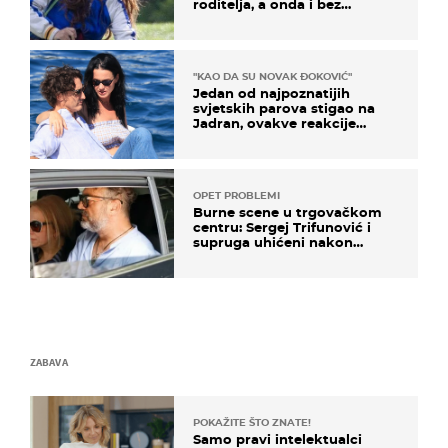
roditelja, a onda i bez
milijuna koje je trebala
naslijediti
"KAO DA SU NOVAK ĐOKOVIĆ"
Jedan od najpoznatijih
svjetskih parova stigao na
Jadran, ovakve reakcije
vjerojatno nisu očekivali
OPET PROBLEMI
Burne scene u trgovačkom
centru: Sergej Trifunović i
supruga uhićeni nakon
svađe!
ZABAVA
POKAŽITE ŠTO ZNATE!
Samo pravi intelektualci