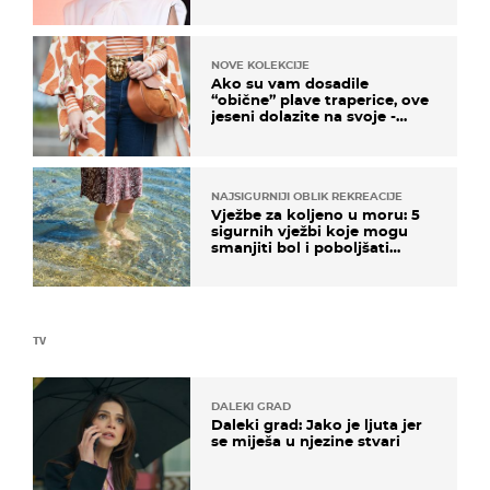
NOVE KOLEKCIJE
Ako su vam dosadile
“obične” plave traperice, ove
jeseni dolazite na svoje -
izdvajamo 15 hit modela
NAJSIGURNIJI OBLIK REKREACIJE
Vježbe za koljeno u moru: 5
sigurnih vježbi koje mogu
smanjiti bol i poboljšati
pokretljivost
TV
DALEKI GRAD
Daleki grad: Jako je ljuta jer
se miješa u njezine stvari