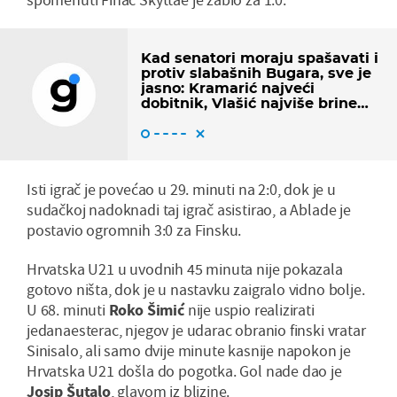
Kad senatori moraju spašavati i
protiv slabašnih Bugara, sve je
jasno: Kramarić najveći
dobitnik, Vlašić najviše brine
Dalića
Isti igrač je povećao u 29. minuti na 2:0, dok je u
sudačkoj nadoknadi taj igrač asistirao, a Ablade je
postavio ogromnih 3:0 za Finsku.
Hrvatska U21 u uvodnih 45 minuta nije pokazala
gotovo ništa, dok je u nastavku zaigralo vidno bolje.
U 68. minuti
Roko Šimić
nije uspio realizirati
jedanaesterac, njegov je udarac obranio finski vratar
Sinisalo, ali samo dvije minute kasnije napokon je
Hrvatska U21 došla do pogotka. Gol nade dao je
Josip Šutalo
, glavom iz blizine.