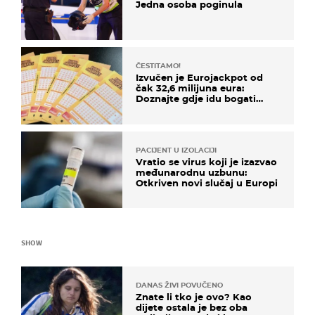
Jedna osoba poginula
ČESTITAMO!
Izvučen je Eurojackpot od
čak 32,6 milijuna eura:
Doznajte gdje idu bogati
dobitci u Hrvatskoj
PACIJENT U IZOLACIJI
Vratio se virus koji je izazvao
međunarodnu uzbunu:
Otkriven novi slučaj u Europi
SHOW
DANAS ŽIVI POVUČENO
Znate li tko je ovo? Kao
dijete ostala je bez oba