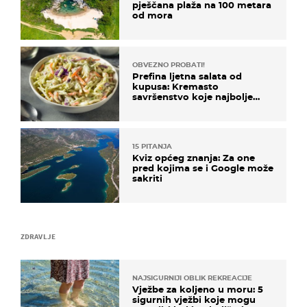
pješčana plaža na 100 metara
od mora
OBVEZNO PROBATI!
Prefina ljetna salata od
kupusa: Kremasto
savršenstvo koje najbolje
paše uz pečeno meso
15 PITANJA
Kviz općeg znanja: Za one
pred kojima se i Google može
sakriti
ZDRAVLJE
NAJSIGURNIJI OBLIK REKREACIJE
Vježbe za koljeno u moru: 5
sigurnih vježbi koje mogu