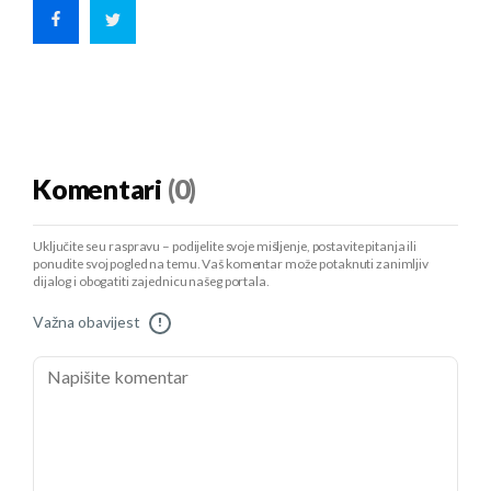
Komentari
(0)
Uključite se u raspravu – podijelite svoje mišljenje, postavite pitanja ili
ponudite svoj pogled na temu. Vaš komentar može potaknuti zanimljiv
dijalog i obogatiti zajednicu našeg portala.
Važna obavijest
!