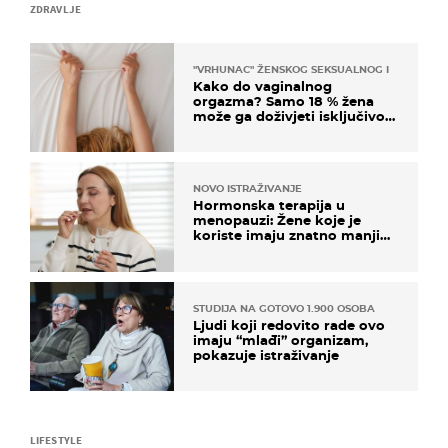
ZDRAVLJE
"VRHUNAC" ŽENSKOG SEKSUALNOG ISKUSTVA
Kako do vaginalnog
orgazma? Samo 18 % žena
može ga doživjeti isključivo
na ovaj način
NOVO ISTRAŽIVANJE
Hormonska terapija u
menopauzi: Žene koje je
koriste imaju znatno manji
rizik od ovoga
STUDIJA NA GOTOVO 1.900 OSOBA
Ljudi koji redovito rade ovo
imaju “mlađi” organizam,
pokazuje istraživanje
LIFESTYLE