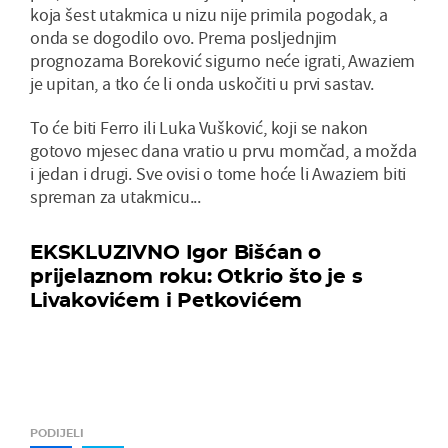
koja šest utakmica u nizu nije primila pogodak, a
onda se dogodilo ovo. Prema posljednjim
prognozama Boreković sigurno neće igrati, Awaziem
je upitan, a tko će li onda uskočiti u prvi sastav.
To će biti Ferro ili Luka Vušković, koji se nakon
gotovo mjesec dana vratio u prvu momčad, a možda
i jedan i drugi. Sve ovisi o tome hoće li Awaziem biti
spreman za utakmicu...
EKSKLUZIVNO Igor Bišćan o
prijelaznom roku: Otkrio što je s
Livakovićem i Petkovićem
PODIJELI