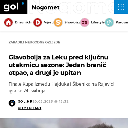
Nogome
Nogomet
Dnevnik.hr
Vijesti
Showbizz
Lifestyle
Putova
ZARADILI NEUGODNE OZLJEDE
Glavobolja za Leku pred ključnu
utakmicu sezone: Jedan branič
otpao, a drugi je upitan
Finale Kupa između Hajduka i Šibenika na Rujevici
igra se 24. svibnja.
GOL.HR
20.05.2023 @ 15:32
KOMENTARI