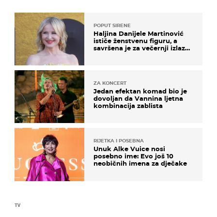
POPUT SIRENE
Haljina Danijele Martinović
ističe ženstvenu figuru, a
savršena je za večernji izlazak
na moru
ZA KONCERT
Jedan efektan komad bio je
dovoljan da Vannina ljetna
kombinacija zablista
RIJETKA I POSEBNA
Unuk Alke Vuice nosi
posebno ime: Evo još 10
neobičnih imena za dječake
TV