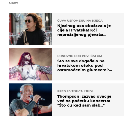
SHOW
ČUVA USPOMENU NA NJEGA
Njezinog oca obožavala je
cijela Hrvatska! Kći
neprežaljenog pjevača
projurila špicom na dva
kotača
PONOVNO POD POVEĆALOM
Što se sve događalo na
hrvatskom otoku pod
osramoćenim glumcem?
Bizarni prizori i danas
izazivaju nevjericu
PRED 20 TISUĆA LJUDI
Thompson izazvao ovacije
već na početku koncerta:
"Što ću kad sam slab..."