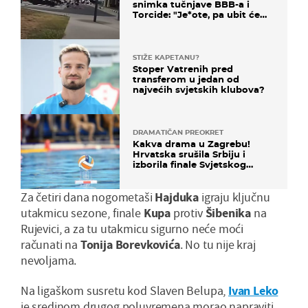
snimka tučnjave BBB-a i
Torcide: "Je*ote, pa ubit će
ga!"
STIŽE KAPETANU?
Stoper Vatrenih pred
transferom u jedan od
najvećih svjetskih klubova?
DRAMATIČAN PREOKRET
Kakva drama u Zagrebu!
Hrvatska srušila Srbiju i
izborila finale Svjetskog
prvenstva
Za četiri dana nogometaši
Hajduka
igraju ključnu
utakmicu sezone, finale
Kupa
protiv
Šibenika
na
Rujevici, a za tu utakmicu sigurno neće moći
računati na
Tonija Borevkovića
. No tu nije kraj
nevoljama.
Na ligaškom susretu kod Slaven Belupa,
Ivan Leko
je sredinom drugog poluvremena morao napraviti