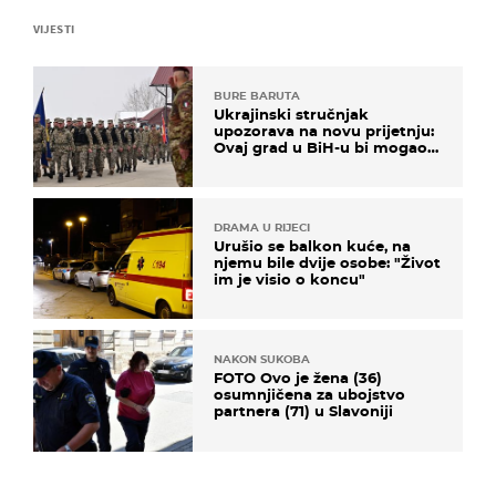
VIJESTI
BURE BARUTA
Ukrajinski stručnjak
upozorava na novu prijetnju:
Ovaj grad u BiH-u bi mogao
biti žarište
DRAMA U RIJECI
Urušio se balkon kuće, na
njemu bile dvije osobe: "Život
im je visio o koncu"
NAKON SUKOBA
FOTO Ovo je žena (36)
osumnjičena za ubojstvo
partnera (71) u Slavoniji