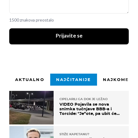
1500 znakova preostalo
Prijavite se
AKTUALNO
NAJČITANIJE
NAJKOMENTI
CIPELARILI GA DOK JE LEŽAO
VIDEO Pojavila se nova
snimka tučnjave BBB-a i
Torcide: "Je*ote, pa ubit će
ga!"
STIŽE KAPETANU?