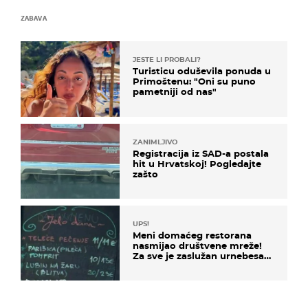
ZABAVA
JESTE LI PROBALI?
Turisticu oduševila ponuda u
Primoštenu: "Oni su puno
pametniji od nas"
ZANIMLJIVO
Registracija iz SAD-a postala
hit u Hrvatskoj! Pogledajte
zašto
UPS!
Meni domaćeg restorana
nasmijao društvene mreže!
Za sve je zaslužan urnebesan
naziv jela