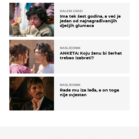
DALEKI GRAD
Ima tek šest godina, a već je
jedan od najnagrađivanijih
dječjih glumaca
NASLJEDNIK
ANKETA: Koju ženu bi Serhat
trebao izabrati?
NASLJEDNIK
Rade mu iza leđa, a on toga
nije svjestan