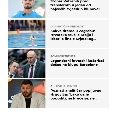
Stoper Vatrenih pred
transferom u jedan od
najvećih svjetskih klubova?
DRAMATIČAN PREOKRET
Kakva drama u Zagrebu!
Hrvatska srušila Srbiju i
izborila finale Svjetskog
prvenstva
POMOĆNI TRENER
Legendarni hrvatski košarkaš
došao na klupu Barcelone
AU, OVO JE RUŽNO
Poznati analitičar popljuvao
Hrgovića: "Lako ga je
pogoditi, ne kreće se, ne
koristi noge..."