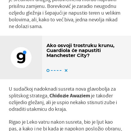
prisilnu zamjenu. Borevković je zaradio neugodnu
ozljedu gležnja i šepajući je napustio teren u velikim
bolovima, ali, kako to već biva, jedna nevolja nikad
ne dolazi sama.
Ako osvoji trostruku krunu,
Guardiola će napustiti
Manchester City?
U sudačkoj nadoknadi susreta nova glavobolja za
splitskog stratega,
Chidozie Awaziem
je također
ozlijedio gležanj, ali je uspio nekako stisnuti zube i
odraditi utakmicu do kraja.
Rigao je Leko vatru nakon susreta, bio je ljut kao
pas, a kako i ne bi kada je napokon posložio obranu,