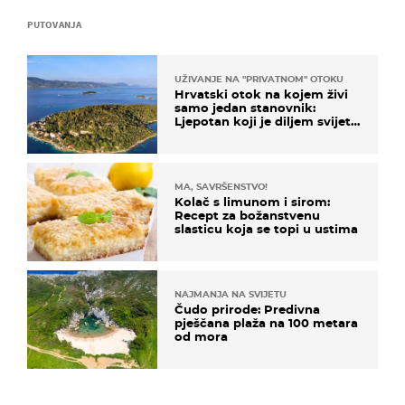
PUTOVANJA
UŽIVANJE NA "PRIVATNOM" OTOKU
Hrvatski otok na kojem živi
samo jedan stanovnik:
Ljepotan koji je diljem svijeta
poznat po svojem "bijelom
zlatu"
MA, SAVRŠENSTVO!
Kolač s limunom i sirom:
Recept za božanstvenu
slasticu koja se topi u ustima
NAJMANJA NA SVIJETU
Čudo prirode: Predivna
pješčana plaža na 100 metara
od mora