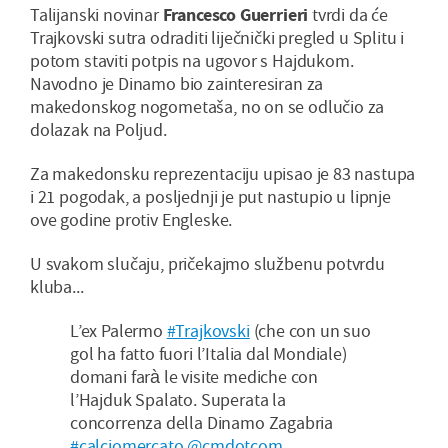
Talijanski novinar
Francesco Guerrieri
tvrdi da će
Trajkovski sutra odraditi liječnički pregled u Splitu i
potom staviti potpis na ugovor s Hajdukom.
Navodno je Dinamo bio zainteresiran za
makedonskog nogometaša, no on se odlučio za
dolazak na Poljud.
Za makedonsku reprezentaciju upisao je 83 nastupa
i 21 pogodak, a posljednji je put nastupio u lipnje
ove godine protiv Engleske.
U svakom slučaju, pričekajmo službenu potvrdu
kluba...
L’ex Palermo
#Trajkovski
(che con un suo
gol ha fatto fuori l’Italia dal Mondiale)
domani farà le visite mediche con
l’Hajduk Spalato. Superata la
concorrenza della Dinamo Zagabria
#calciomercato
@cmdotcom