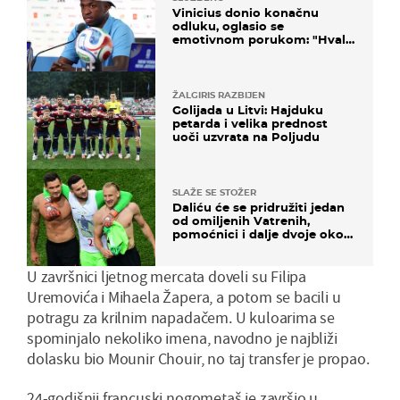
Vinicius donio konačnu
odluku, oglasio se
emotivnom porukom: "Hvala
vam svima"
ŽALGIRIS RAZBIJEN
Golijada u Litvi: Hajduku
petarda i velika prednost
uoči uzvrata na Poljudu
SLAŽE SE STOŽER
Daliću će se pridružiti jedan
od omiljenih Vatrenih,
pomoćnici i dalje dvoje oko
ponude
U završnici ljetnog mercata doveli su Filipa
Uremovića i Mihaela Žapera, a potom se bacili u
potragu za krilnim napadačem. U kuloarima se
spominjalo nekoliko imena, navodno je najbliži
dolasku bio Mounir Chouir, no taj transfer je propao.
24-godišnji francuski nogometaš je završio u