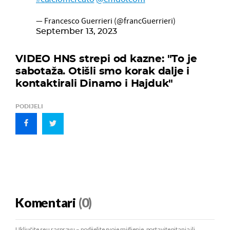
— Francesco Guerrieri (@francGuerrieri)
September 13, 2023
VIDEO HNS strepi od kazne: "To je
sabotaža. Otišli smo korak dalje i
kontaktirali Dinamo i Hajduk"
PODIJELI
Komentari
(0)
Uključite se u raspravu – podijelite svoje mišljenje, postavite pitanja ili