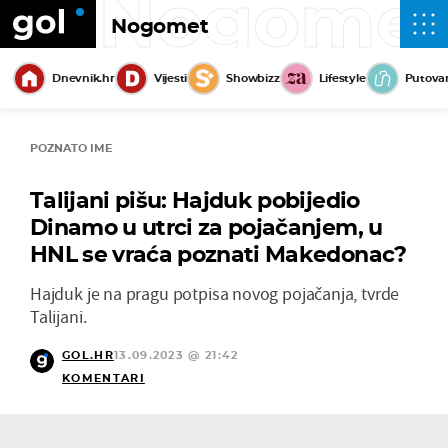
Nogome
Nogomet
Dnevnik.hr
Vijesti
Showbizz
Lifestyle
Putova
POZNATO IME
Talijani pišu: Hajduk pobijedio
Dinamo u utrci za pojačanjem, u
HNL se vraća poznati Makedonac?
Hajduk je na pragu potpisa novog pojačanja, tvrde
Talijani.
GOL.HR
13.09.2023 @ 21:42
KOMENTARI