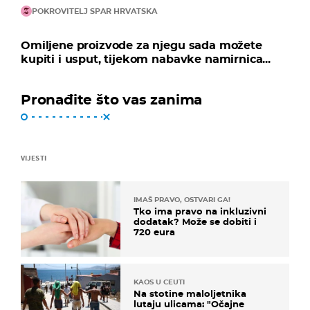
POKROVITELJ SPAR HRVATSKA
Omiljene proizvode za njegu sada možete
kupiti i usput, tijekom nabavke namirnica...
Pronađite što vas zanima
VIJESTI
IMAŠ PRAVO, OSTVARI GA!
Tko ima pravo na inkluzivni
dodatak? Može se dobiti i
720 eura
KAOS U CEUTI
Na stotine maloljetnika
lutaju ulicama: "Očajne