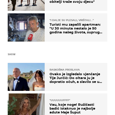
obitelji traže svoju djecu"
"I DALJE SU PLESALI, VRIŠTALI..."
Turisti mu zapalili apartman:
"U 30 minuta nestalo je 50
godina našeg života, supruga
i ja ne možemo oka sklopiti"
SHOW
RASKOŠNA PROSLAVA
Ovako je izgledalo vjenčanje
Tije Jurčić: Do oltara ju je
dopratio očuh, a slavilo se uz
Olivera i Rozgu
"UUUUUUFFFF"
Vau, koje noge! Ružičasti
badić istaknuo je najbolje
adute Maje Šuput