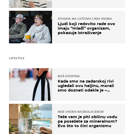
rizik od ovoga
STUDIJA NA GOTOVO 1.900 OSOBA
Ljudi koji redovito rade ovo
imaju “mlađi” organizam,
pokazuje istraživanje
LIFESTYLE
BAŠ EFEKTNA
Kada smo na zadarskoj rivi
ugledali ovu haljinu, morali
smo doznati odakle je –
košta samo 18 eura
NIJE UVIJEK NAJBOLJI IZBOR
Teže vam je piti običnu vodu
pa posežete za mineralnom?
Evo što to čini organizmu