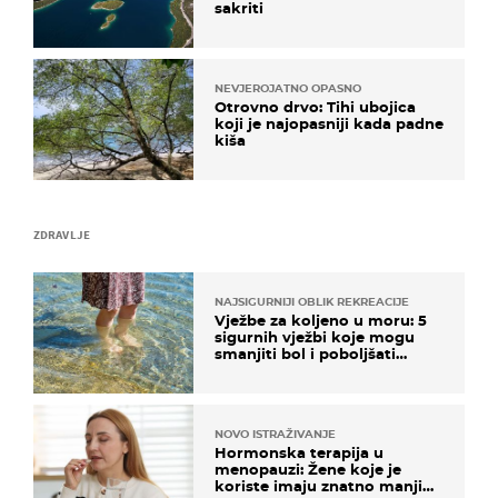
sakriti
NEVJEROJATNO OPASNO
Otrovno drvo: Tihi ubojica
koji je najopasniji kada padne
kiša
ZDRAVLJE
NAJSIGURNIJI OBLIK REKREACIJE
Vježbe za koljeno u moru: 5
sigurnih vježbi koje mogu
smanjiti bol i poboljšati
pokretljivost
NOVO ISTRAŽIVANJE
Hormonska terapija u
menopauzi: Žene koje je
koriste imaju znatno manji