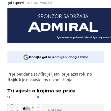
gol expired
(Foto: DNEVNIK.hr)
Dodajte gol.hr u omiljeni Google izvor
Prije pet dana završio je ljetni prijelazni rok, no
Hajduk
je nastavio lov na pojačanja.
Tri vijesti o kojima se priča
SLUŽBENO