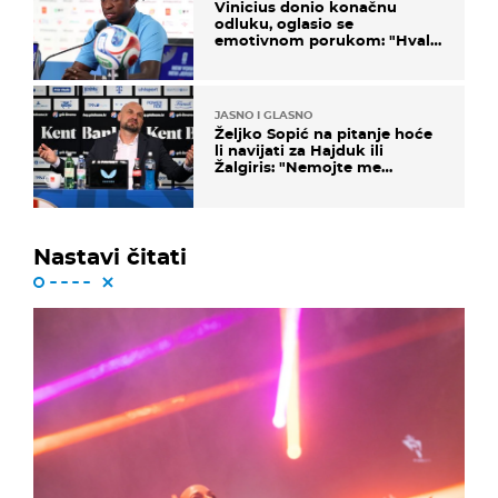
Vinicius donio konačnu
odluku, oglasio se
emotivnom porukom: "Hvala
vam svima"
JASNO I GLASNO
Željko Sopić na pitanje hoće
li navijati za Hajduk ili
Žalgiris: "Nemojte me
vrijeđati"
Nastavi čitati