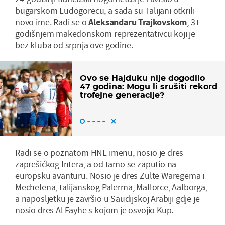
bugarskom Ludogorecu, a sada su Talijani otkrili
novo ime. Radi se o
Aleksandaru Trajkovskom
, 31-
godišnjem makedonskom reprezentativcu koji je
bez kluba od srpnja ove godine.
Ovo se Hajduku nije dogodilo
47 godina: Mogu li srušiti rekord
trofejne generacije?
Radi se o poznatom HNL imenu, nosio je dres
zaprešićkog Intera, a od tamo se zaputio na
europsku avanturu. Nosio je dres Zulte Waregema i
Mechelena, talijanskog Palerma, Mallorce, Aalborga,
a naposljetku je završio u Saudijskoj Arabiji gdje je
nosio dres Al Fayhe s kojom je osvojio Kup.