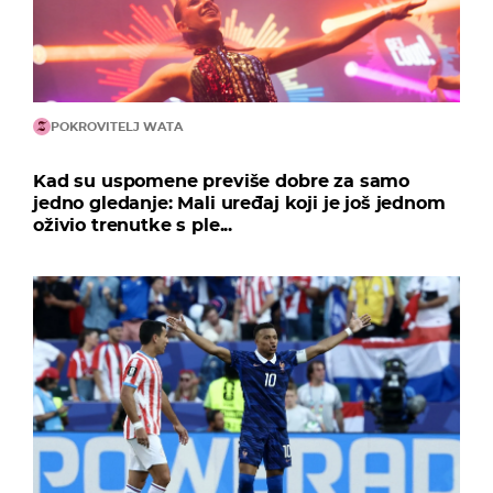
POKROVITELJ WATA
Kad su uspomene previše dobre za samo
jedno gledanje: Mali uređaj koji je još jednom
oživio trenutke s ple...