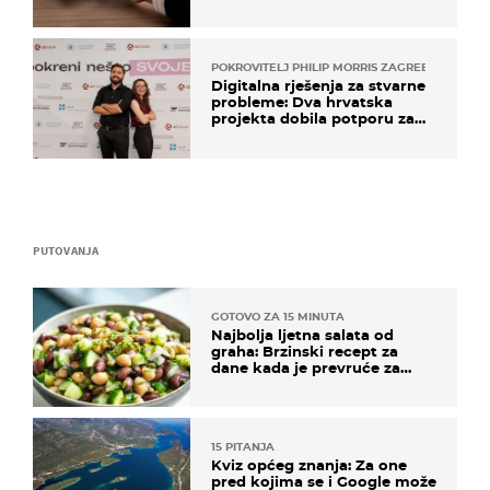
POKROVITELJ PHILIP MORRIS ZAGREB
Digitalna rješenja za stvarne
probleme: Dva hrvatska
projekta dobila potporu za
razvoj
PUTOVANJA
GOTOVO ZA 15 MINUTA
Najbolja ljetna salata od
graha: Brzinski recept za
dane kada je prevruće za
kuhanje
15 PITANJA
Kviz općeg znanja: Za one
pred kojima se i Google može