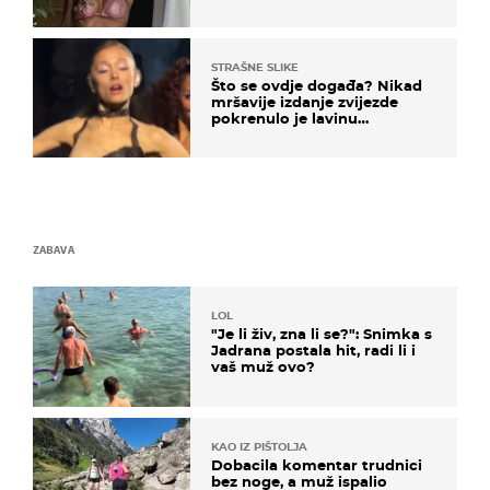
STRAŠNE SLIKE
Što se ovdje događa? Nikad
mršavije izdanje zvijezde
pokrenulo je lavinu
zabrinutih komentara
ZABAVA
LOL
"Je li živ, zna li se?": Snimka s
Jadrana postala hit, radi li i
vaš muž ovo?
KAO IZ PIŠTOLJA
Dobacila komentar trudnici
bez noge, a muž ispalio