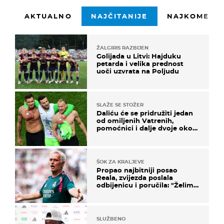
AKTUALNO
NAJČITANIJE
NAJKOMENTI
ŽALGIRIS RAZBIJEN
Golijada u Litvi: Hajduku
petarda i velika prednost
uoči uzvrata na Poljudu
SLAŽE SE STOŽER
Daliću će se pridružiti jedan
od omiljenih Vatrenih,
pomoćnici i dalje dvoje oko
ponude
ŠOK ZA KRALJEVE
Propao najbitniji posao
Reala, zvijezda poslala
odbijenicu i poručila: "Želim
u Barcelonu"
SLUŽBENO