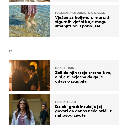
NAJSIGURNIJI OBLIK REKREACIJE
Vježbe za koljeno u moru: 5
sigurnih vježbi koje mogu
smanjiti bol i poboljšati
pokretljivost
TV
NASLJEDNIK
Želi da njih troje sretno žive,
a nije ni svjesna da ga je
odavno izgubila
DALEKI GRAD
Daleki grad: Intuicija joj
govori da danas neće otići iz
njihovog života