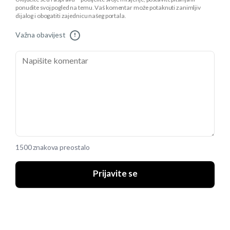
ponudite svoj pogled na temu. Vaš komentar može potaknuti zanimljiv
dijalog i obogatiti zajednicu našeg portala.
Važna obavijest
!
1500 znakova preostalo
Prijavite se