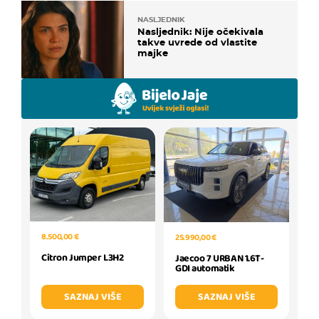
NASLJEDNIK
Nasljednik: Nije očekivala
takve uvrede od vlastite
majke
8.500,00 €
25.990,00 €
Citron Jumper L3H2
Jaecoo 7 URBAN 1.6T-
GDI automatik
SAZNAJ VIŠE
SAZNAJ VIŠE