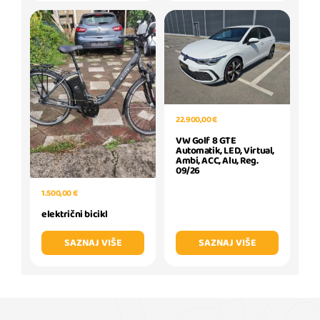
22.900,00 €
VW Golf 8 GTE
Automatik, LED, Virtual,
Ambi, ACC, Alu, Reg.
09/26
1.500,00 €
električni bicikl
SAZNAJ VIŠE
SAZNAJ VIŠE