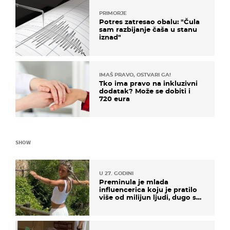
PRIMORJE
Potres zatresao obalu: "Čula
sam razbijanje čaša u stanu
iznad"
IMAŠ PRAVO, OSTVARI GA!
Tko ima pravo na inkluzivni
dodatak? Može se dobiti i
720 eura
SHOW
U 27. GODINI
Preminula je mlada
influencerica koju je pratilo
više od milijun ljudi, dugo se
borila s opakom bolešću