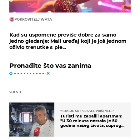
POKROVITELJ WATA
Kad su uspomene previše dobre za samo
jedno gledanje: Mali uređaj koji je još jednom
oživio trenutke s ple...
Pronađite što vas zanima
VIJESTI
"I DALJE SU PLESALI, VRIŠTALI..."
Turisti mu zapalili apartman:
"U 30 minuta nestalo je 50
godina našeg života, supruga
i ja ne možemo oka sklopiti"