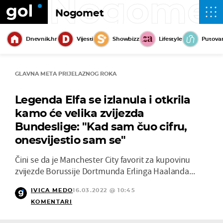
Nogome
Nogomet
Dnevnik.hr
Vijesti
Showbizz
Lifestyle
Putova
GLAVNA META PRIJELAZNOG ROKA
Legenda Elfa se izlanula i otkrila
kamo će velika zvijezda
Bundeslige: "Kad sam čuo cifru,
onesvijestio sam se"
Čini se da je Manchester City favorit za kupovinu
zvijezde Borussije Dortmunda Erlinga Haalanda...
IVICA MEDO
16.03.2022 @ 10:45
KOMENTARI