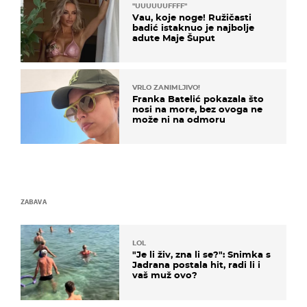
"UUUUUUFFFF"
Vau, koje noge! Ružičasti
badić istaknuo je najbolje
adute Maje Šuput
VRLO ZANIMLJIVO!
Franka Batelić pokazala što
nosi na more, bez ovoga ne
može ni na odmoru
ZABAVA
LOL
"Je li živ, zna li se?": Snimka s
Jadrana postala hit, radi li i
vaš muž ovo?