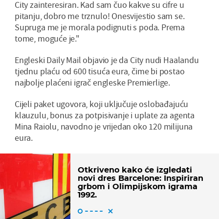
City zainteresiran. Kad sam čuo kakve su cifre u
pitanju, dobro me trznulo! Onesvijestio sam se.
Supruga me je morala podignuti s poda. Prema
tome, moguće je."
Engleski Daily Mail objavio je da City nudi Haalandu
tjednu plaću od 600 tisuća eura, čime bi postao
najbolje plaćeni igrač engleske Premierlige.
Cijeli paket ugovora, koji uključuje oslobađajuću
klauzulu, bonus za potpisivanje i uplate za agenta
Mina Raiolu, navodno je vrijedan oko 120 milijuna
eura.
Otkriveno kako će izgledati
novi dres Barcelone: Inspiriran
grbom i Olimpijskom igrama
1992.