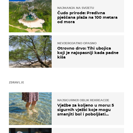
NAJMANJA NA SVIJETU
Čudo prirode: Predivna
pješčana plaža na 100 metara
od mora
NEVJEROJATNO OPASNO
Otrovno drvo: Tihi ubojica
koji je najopasniji kada padne
kiša
ZDRAVLJE
NAJSIGURNIJI OBLIK REKREACIJE
Vježbe za koljeno u moru: 5
sigurnih vježbi koje mogu
smanjiti bol i poboljšati
pokretljivost