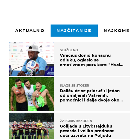
AKTUALNO
NAJČITANIJE
NAJKOMENTI
SLUŽBENO
Vinicius donio konačnu
odluku, oglasio se
emotivnom porukom: "Hvala
vam svima"
SLAŽE SE STOŽER
Daliću će se pridružiti jedan
od omiljenih Vatrenih,
pomoćnici i dalje dvoje oko
ponude
ŽALGIRIS RAZBIJEN
Golijada u Litvi: Hajduku
petarda i velika prednost
uoči uzvrata na Poljudu