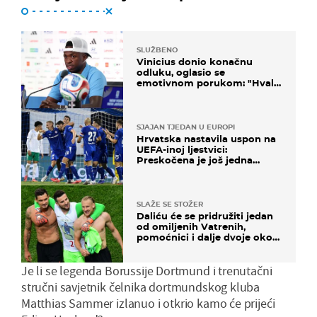
SLUŽBENO
Vinicius donio konačnu
odluku, oglasio se
emotivnom porukom: "Hvala
vam svima"
SJAJAN TJEDAN U EUROPI
Hrvatska nastavila uspon na
UEFA-inoj ljestvici:
Preskočena je još jedna
država
SLAŽE SE STOŽER
Daliću će se pridružiti jedan
od omiljenih Vatrenih,
pomoćnici i dalje dvoje oko
ponude
Je li se legenda Borussije Dortmund i trenutačni
stručni savjetnik čelnika dortmundskog kluba
Matthias Sammer izlanuo i otkrio kamo će prijeći