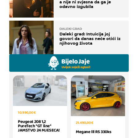
a nije ni svjesna da ga je
odavno izgubila
DALEKI GRAD
Daleki grad: Intuicija joj
govori da danas neće otići iz
njihovog života
10.990,00 €
Peugeot 208 1,2
21.490,00 €
PureTech *GT line*
JAMSTVO 24 MJESECA!
Megane lll RS 330ks