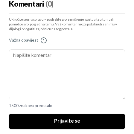
Komentari
(0)
Uključite se u raspravu – podijelite svoje mišljenje, postavite pitanja ili
ponudite svoj pogled na temu. Vaš komentar može potaknuti zanimljiv
dijalog i obogatiti zajednicu našeg portala.
Važna obavijest
!
1500 znakova preostalo
Prijavite se