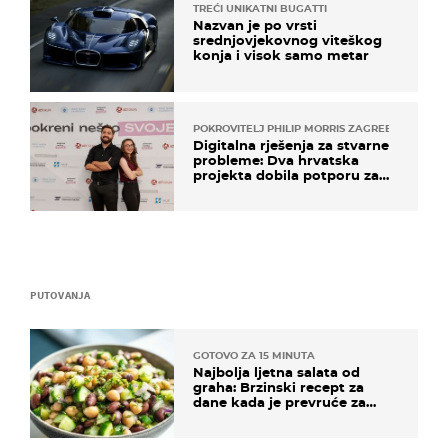
TREĆI UNIKATNI BUGATTI
Nazvan je po vrsti
srednjovjekovnog viteškog
konja i visok samo metar
POKROVITELJ PHILIP MORRIS ZAGREB
Digitalna rješenja za stvarne
probleme: Dva hrvatska
projekta dobila potporu za
razvoj
PUTOVANJA
GOTOVO ZA 15 MINUTA
Najbolja ljetna salata od
graha: Brzinski recept za
dane kada je prevruće za
kuhanje