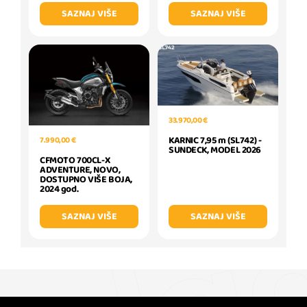
SAZNAJ VIŠE
SAZNAJ VIŠE
33.970,00 €
KARNIC 7,95 m (SL742) -
7.990,00 €
SUNDECK, MODEL 2026
CFMOTO 700CL-X
ADVENTURE, NOVO,
DOSTUPNO VIŠE BOJA,
2024 god.
SAZNAJ VIŠE
SAZNAJ VIŠE