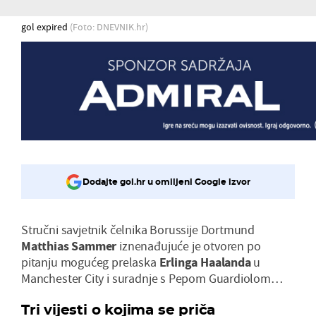
gol expired
(Foto: DNEVNIK.hr)
Dodajte gol.hr u omiljeni Google izvor
Stručni savjetnik čelnika Borussije Dortmund
Matthias Sammer
iznenađujuće je otvoren po
pitanju mogućeg prelaska
Erlinga Haalanda
u
Manchester City i suradnje s Pepom Guardiolom…
Tri vijesti o kojima se priča