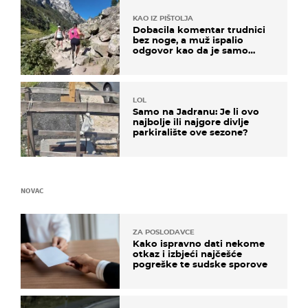
KAO IZ PIŠTOLJA
Dobacila komentar trudnici
bez noge, a muž ispalio
odgovor kao da je samo
čekao…
LOL
Samo na Jadranu: Je li ovo
najbolje ili najgore divlje
parkiralište ove sezone?
NOVAC
ZA POSLODAVCE
Kako ispravno dati nekome
otkaz i izbjeći najčešće
pogreške te sudske sporove