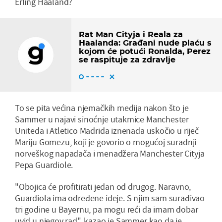
Erling Haaland?
Rat Man Cityja i Reala za
Haalanda: Građani nude plaću s
kojom će potući Ronalda, Perez
se raspituje za zdravlje
To se pita većina njemačkih medija nakon što je
Sammer u najavi sinoćnje utakmice Manchester
Uniteda i Atletico Madrida iznenada uskočio u riječ
Mariju Gomezu, koji je govorio o mogućoj suradnji
norveškog napadača i menadžera Manchester Cityja
Pepa Guardiole.
"Obojica će profitirati jedan od drugog. Naravno,
Guardiola ima određene ideje. S njim sam surađivao
tri godine u Bayernu, pa mogu reći da imam dobar
uvid u njegov rad", kazao je Sammer kao da je