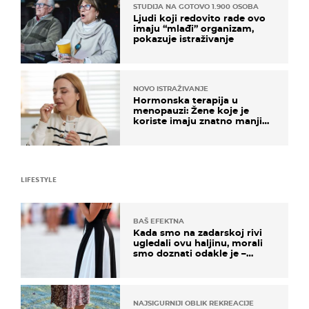
STUDIJA NA GOTOVO 1.900 OSOBA
Ljudi koji redovito rade ovo
imaju “mlađi” organizam,
pokazuje istraživanje
NOVO ISTRAŽIVANJE
Hormonska terapija u
menopauzi: Žene koje je
koriste imaju znatno manji
rizik od ovoga
LIFESTYLE
BAŠ EFEKTNA
Kada smo na zadarskoj rivi
ugledali ovu haljinu, morali
smo doznati odakle je –
košta samo 18 eura
NAJSIGURNIJI OBLIK REKREACIJE