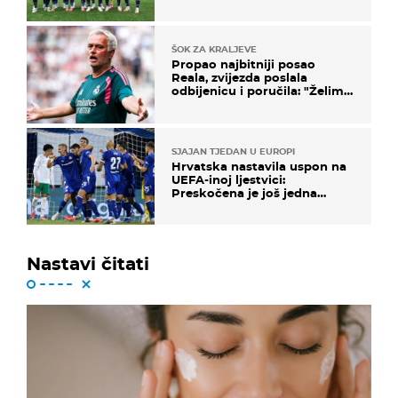
ŠOK ZA KRALJEVE
Propao najbitniji posao
Reala, zvijezda poslala
odbijenicu i poručila: "Želim
u Barcelonu"
SJAJAN TJEDAN U EUROPI
Hrvatska nastavila uspon na
UEFA-inoj ljestvici:
Preskočena je još jedna
država
Nastavi čitati