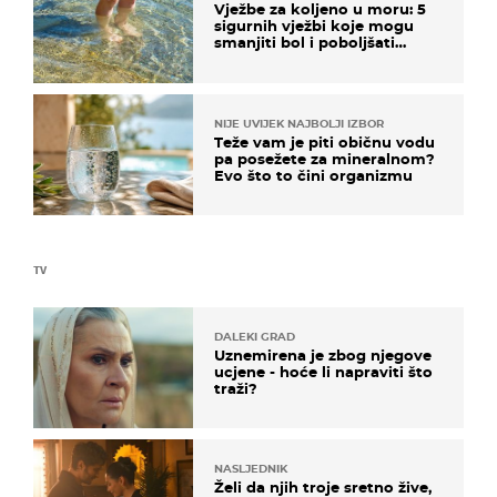
Vježbe za koljeno u moru: 5
sigurnih vježbi koje mogu
smanjiti bol i poboljšati
pokretljivost
NIJE UVIJEK NAJBOLJI IZBOR
Teže vam je piti običnu vodu
pa posežete za mineralnom?
Evo što to čini organizmu
TV
DALEKI GRAD
Uznemirena je zbog njegove
ucjene - hoće li napraviti što
traži?
NASLJEDNIK
Želi da njih troje sretno žive,