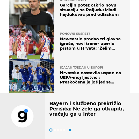
Garcijin potez otkrio novu
situaciju na Poljudu: Mladi
hajdukovac pred odlaskom
PONOVNI SUSRET?
Newcastle prodao tri glavna
igrača, novi trener uperio
prstom u Hrvata: "Želim
njega!"
SJAJAN TJEDAN U EUROPI
Hrvatska nastavila uspon na
UEFA-inoj ljestvici:
Preskočena je još jedna
država
Bayern i službeno prekrižio
Perišića: Ne žele ga otkupiti,
vraćaju ga u Inter