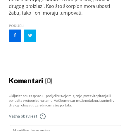
drugog proizlazi. Kao što škorpion mora ubosti
žabu, tako i oni moraju lumpovati.
PODIJELI
Komentari
(0)
Uključite se u raspravu – podijelite svoje mišljenje, postavite pitanja ili
ponudite svoj pogled na temu. Vaš komentar može potaknuti zanimljiv
dijalog i obogatiti zajednicu našeg portala.
Važna obavijest
!