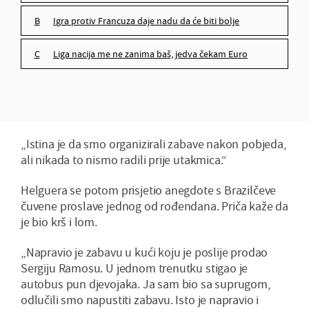
igra protiv Francuza daje nadu da će biti bolje
Liga nacija me ne zanima baš, jedva čekam Euro
„Istina je da smo organizirali zabave nakon pobjeda,
ali nikada to nismo radili prije utakmica.“
Helguera se potom prisjetio anegdote s Brazilčeve
čuvene proslave jednog od rođendana. Priča kaže da
je bio krš i lom.
„Napravio je zabavu u kući koju je poslije prodao
Sergiju Ramosu. U jednom trenutku stigao je
autobus pun djevojaka. Ja sam bio sa suprugom,
odlučili smo napustiti zabavu. Isto je napravio i