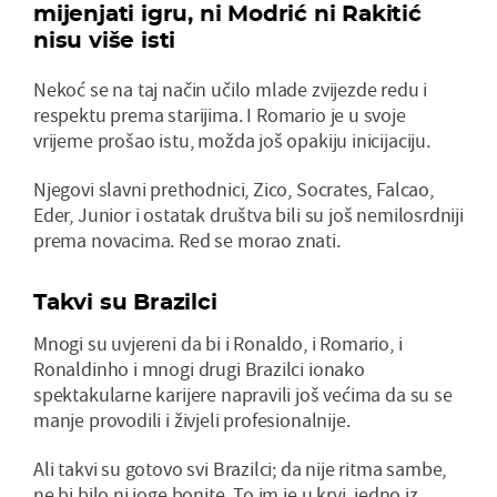
mijenjati igru, ni Modrić ni Rakitić
nisu više isti
Nekoć se na taj način učilo mlade zvijezde redu i
respektu prema starijima. I Romario je u svoje
vrijeme prošao istu, možda još opakiju inicijaciju.
Njegovi slavni prethodnici, Zico, Socrates, Falcao,
Eder, Junior i ostatak društva bili su još nemilosrdniji
prema novacima. Red se morao znati.
Takvi su Brazilci
Mnogi su uvjereni da bi i Ronaldo, i Romario, i
Ronaldinho i mnogi drugi Brazilci ionako
spektakularne karijere napravili još većima da su se
manje provodili i živjeli profesionalnije.
Ali takvi su gotovo svi Brazilci; da nije ritma sambe,
ne bi bilo ni joge bonite. To im je u krvi, jedno iz