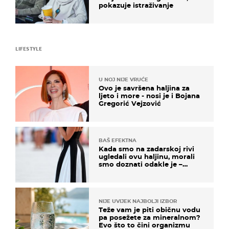
pokazuje istraživanje
LIFESTYLE
U NOJ NIJE VRUĆE
Ovo je savršena haljina za
ljeto i more - nosi je i Bojana
Gregorić Vejzović
BAŠ EFEKTNA
Kada smo na zadarskoj rivi
ugledali ovu haljinu, morali
smo doznati odakle je –
košta samo 18 eura
NIJE UVIJEK NAJBOLJI IZBOR
Teže vam je piti običnu vodu
pa posežete za mineralnom?
Evo što to čini organizmu