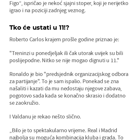
Figo“, ispričao je nekoć sjajni stoper, koji je nerijetko
igrao i na poziciji zadnjeg veznog.
Tko će ustati u 11!?
Roberto Carlos krajem prošle godine priznao je:
"Treninzi u ponedjeljak ili čak utorak uvijek su bili
poslijepodne. Nitko se nije mogao dignuti u 11."
Ronaldo je bio "predsjednik organizacijskog odbora
za partijanje". To je sam ispalio. Ponekad se zna
našaliti i kazati da mu nedostaju njegove zabava,
pogotovo sada kada se konačno skrasio i dodatno
se zaokružio.
I Valdanu je rekao nešto slično.
„Bilo je to spektakularno vrijeme. Real i Madrid
najbolja su moguća kombinacija kluba i grada. To