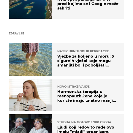
pred kojima se i Google može
sakriti
ZDRAVLJE
NAJSIGURNIJI OBLIK REKREACIJE
Vježbe za koljeno u moru: 5
sigurnih vježbi koje mogu
smanjiti bol i poboljšati
pokretljivost
NOVO ISTRAŽIVANJE
Hormonska terapija u
menopauzi: Žene koje je
koriste imaju znatno manji
rizik od ovoga
STUDIJA NA GOTOVO 1.900 OSOBA
Ljudi koji redovito rade ovo
imaju “mlađi” organizam,