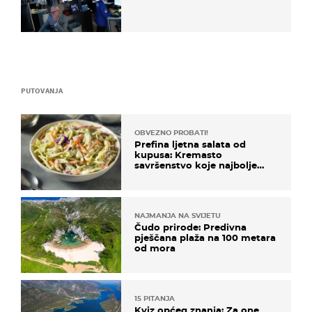
PUTOVANJA
OBVEZNO PROBATI!
Prefina ljetna salata od
kupusa: Kremasto
savršenstvo koje najbolje
paše uz pečeno meso
NAJMANJA NA SVIJETU
Čudo prirode: Predivna
pješčana plaža na 100 metara
od mora
15 PITANJA
Kviz općeg znanja: Za one