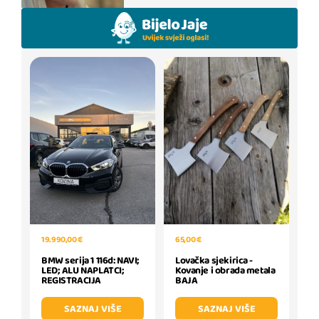
65,00 €
19.990,00 €
Lovačka sjekirica -
BMW serija 1 116d: NAVI;
Kovanje i obrada metala
LED; ALU NAPLATCI;
BAJA
REGISTRACIJA
SAZNAJ VIŠE
SAZNAJ VIŠE