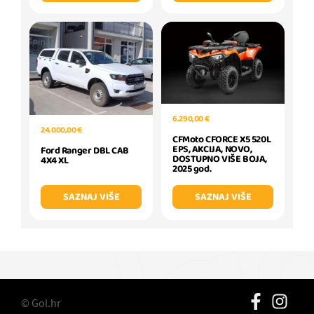
6.290,00 €
24.000,00 €
CFMoto CFORCE X5 520L
EPS, AKCIJA, NOVO,
Ford Ranger DBL CAB
DOSTUPNO VIŠE BOJA,
4X4 XL
2025 god.
SAZNAJ VIŠE
SAZNAJ VIŠE
© Gol.hr