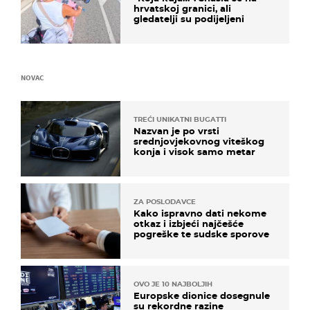
hrvatskoj granici, ali
gledatelji su podijeljeni
NOVAC
TREĆI UNIKATNI BUGATTI
Nazvan je po vrsti
srednjovjekovnog viteškog
konja i visok samo metar
ZA POSLODAVCE
Kako ispravno dati nekome
otkaz i izbjeći najčešće
pogreške te sudske sporove
OVO JE 10 NAJBOLJIH
Europske dionice dosegnule
su rekordne razine