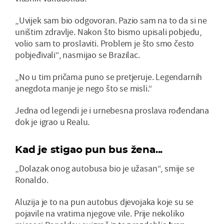
„Uvijek sam bio odgovoran. Pazio sam na to da si ne
uništim zdravlje. Nakon što bismo upisali pobjedu,
volio sam to proslaviti. Problem je što smo često
pobjeđivali“, nasmijao se Brazilac.
„No u tim pričama puno se pretjeruje. Legendarnih
anegdota manje je nego što se misli.“
Jedna od legendi je i urnebesna proslava rođendana
dok je igrao u Realu.
Kad je stigao pun bus žena...
„Dolazak onog autobusa bio je užasan“, smije se
Ronaldo.
Aluzija je to na pun autobus djevojaka koje su se
pojavile na vratima njegove vile. Prije nekoliko