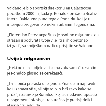
Valdano je bio sportski direktor u eri Galacticosa
početkom 2000-ih, kada je Ronalda prešao u Real iz
Intera. Dakle, zna puno toga o Ronaldu, koji je u
intervjuu progovorio o nekim urbanim legendama.
„Florentino Perez angažirao je osobno osiguranje da
stražari ispod vrata tvoje vile i ti si ih opet znao
izigrati“, sa smiješkom na licu prisjetio se Valdano.
Uvijek odgovoran
„Neki od njih sudjelovali su na zabavama“, uzvratio
je Ronaldo glasno se cerekajući.
„Ta je priča prerasla u legendu. Znao sam napraviti
koju zabavu više, ali nije to bilo baš tako kako se
priča“, nastavio je Ronaldo, koji se nedavno upustio
u nogometni biznis, a trenutačno je predsjednik i
vlasnik Valladolida.