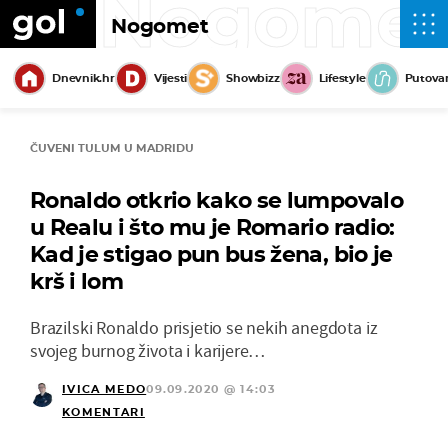
Nogome
Nogomet
Dnevnik.hr
Vijesti
Showbizz
Lifestyle
Putova
ČUVENI TULUM U MADRIDU
Ronaldo otkrio kako se lumpovalo
u Realu i što mu je Romario radio:
Kad je stigao pun bus žena, bio je
krš i lom
Brazilski Ronaldo prisjetio se nekih anegdota iz
svojeg burnog života i karijere…
IVICA MEDO
09.09.2020 @ 14:03
KOMENTARI