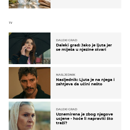
TV
DALEKI GRAD
Daleki grad: Jako je ljuta jer
se miješa u njezine stvari
NASLJEDNIK
Nasljednik: Ljuta je na njega i
zahtjeva da učini nešto
DALEKI GRAD
Uznemirena je zbog njegove
ucjene - hoće li napraviti što
traži?