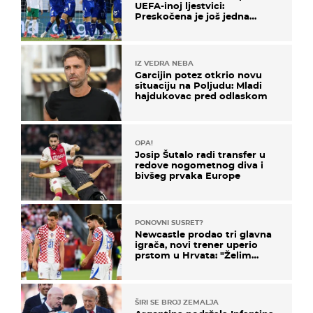
UEFA-inoj ljestvici:
Preskočena je još jedna
država
IZ VEDRA NEBA
Garcijin potez otkrio novu
situaciju na Poljudu: Mladi
hajdukovac pred odlaskom
OPA!
Josip Šutalo radi transfer u
redove nogometnog diva i
bivšeg prvaka Europe
PONOVNI SUSRET?
Newcastle prodao tri glavna
igrača, novi trener uperio
prstom u Hrvata: "Želim
njega!"
ŠIRI SE BROJ ZEMALJA