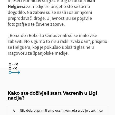
mjeseci Ronaldov suigrač iz tog razdoblja
Ivan
Helguera
za medije se prisjetio što se točno
dogodilo. Na zabavi su se našli i osumnjičeni
preprodavači droge. U javnosti su se pojavile
fotografije s te čuvene zabave.
„Ronaldo i Roberto Carlos znali su se malo više
zabaviti. No sigurno to nisu radili svaki dan“, prisjetio
se Helguera, koji je pokušao ublažiti glasine u
razgovoru za španjolske medije.
nije dobro, primili smo osam komada u dvije utakmice
igra protiv Francuza daje nadu da će biti bolje
Kako ste doživjeli start Vatrenih u Ligi
nacija?
Liga nacija me ne zanima baš, jedva čekam Euro
nije dobro, primili smo osam komada u dvije utakmice