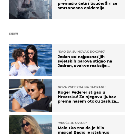
premašio četiri tisuće: Širi se
smrtonosna epidemija
SHOW
"KAO DA SU NOVAK ĐOKOVIĆ"
Jedan od najpoznatijih
svjetskih parova stigao na
Jadran, ovakve reakcije
vjerojatno nisu očekivali
NOVA ZVIJEZDA NA JADRANU
Roger Federer stigao u
Hrvatsku! Za njegovu ljubav
prema našem otoku zaslužan
je jedan poznati Hrvat
"VRUĆE JE OVDJE"
Malo tko zna da je bila
misica! Badić je istaknuo