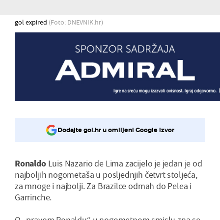
gol expired
(Foto: DNEVNIK.hr)
Dodajte gol.hr u omiljeni Google izvor
Ronaldo
Luis Nazario de Lima zacijelo je jedan je od
najboljih nogometaša u posljednjih četvrt stoljeća,
za mnoge i najbolji. Za Brazilce odmah do Pelea i
Garrinche.
O „pravom Ronaldu“ u nogometnom smislu zna se