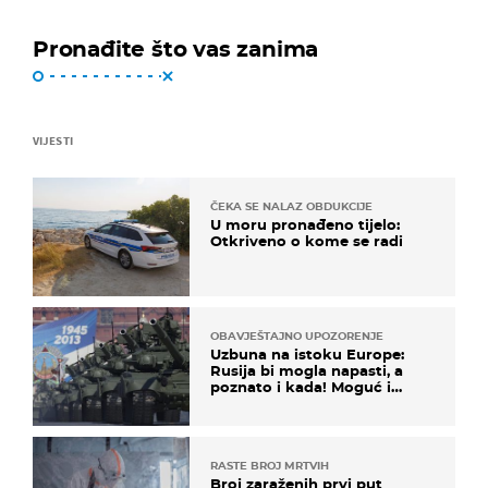
Pronađite što vas zanima
VIJESTI
ČEKA SE NALAZ OBDUKCIJE
U moru pronađeno tijelo:
Otkriveno o kome se radi
OBAVJEŠTAJNO UPOZORENJE
Uzbuna na istoku Europe:
Rusija bi mogla napasti, a
poznato i kada! Moguć i
kopneni upad u članicu
NATO-a
RASTE BROJ MRTVIH
Broj zaraženih prvi put