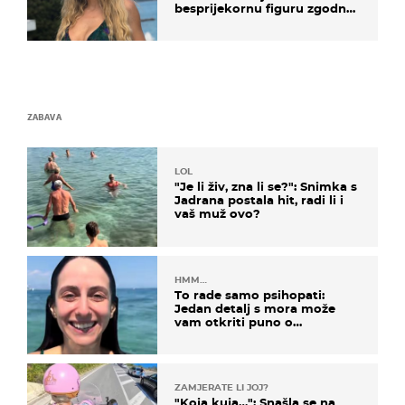
besprijekornu figuru zgodne
voditeljice
ZABAVA
LOL
"Je li živ, zna li se?": Snimka s
Jadrana postala hit, radi li i
vaš muž ovo?
HMM…
To rade samo psihopati:
Jedan detalj s mora može
vam otkriti puno o
prijateljima
ZAMJERATE LI JOJ?
"Koja kuja…": Snašla se na