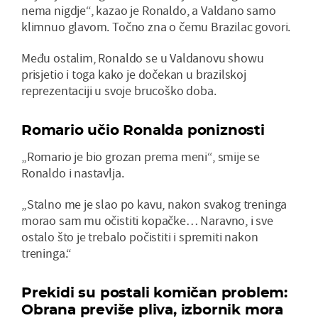
nema nigdje“, kazao je Ronaldo, a Valdano samo
klimnuo glavom. Točno zna o čemu Brazilac govori.
Među ostalim, Ronaldo se u Valdanovu showu
prisjetio i toga kako je dočekan u brazilskoj
reprezentaciji u svoje brucoško doba.
Romario učio Ronalda poniznosti
„Romario je bio grozan prema meni“, smije se
Ronaldo i nastavlja.
„Stalno me je slao po kavu, nakon svakog treninga
morao sam mu očistiti kopačke… Naravno, i sve
ostalo što je trebalo počistiti i spremiti nakon
treninga.“
Prekidi su postali komičan problem:
Obrana previše pliva, izbornik mora