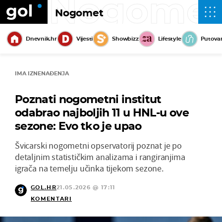
Nogome
Nogomet
Dnevnik.hr
Vijesti
Showbizz
Lifestyle
Putova
IMA IZNENAĐENJA
Poznati nogometni institut
odabrao najboljih 11 u HNL-u ove
sezone: Evo tko je upao
Švicarski nogometni opservatorij poznat je po
detaljnim statističkim analizama i rangiranjima
igrača na temelju učinka tijekom sezone.
GOL.HR
21.05.2026 @ 17:11
KOMENTARI