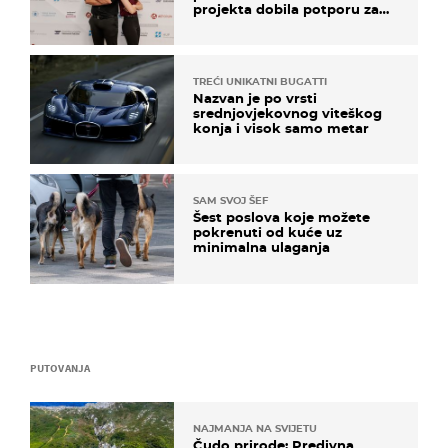
projekta dobila potporu za
razvoj
TREĆI UNIKATNI BUGATTI
Nazvan je po vrsti
srednjovjekovnog viteškog
konja i visok samo metar
SAM SVOJ ŠEF
Šest poslova koje možete
pokrenuti od kuće uz
minimalna ulaganja
PUTOVANJA
NAJMANJA NA SVIJETU
Čudo prirode: Predivna