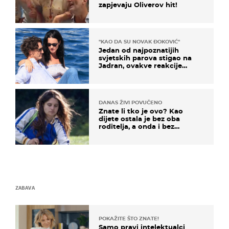
zapjevaju Oliverov hit!
"KAO DA SU NOVAK ĐOKOVIĆ"
Jedan od najpoznatijih
svjetskih parova stigao na
Jadran, ovakve reakcije
vjerojatno nisu očekivali
DANAS ŽIVI POVUČENO
Znate li tko je ovo? Kao
dijete ostala je bez oba
roditelja, a onda i bez
milijuna koje je trebala
naslijediti
ZABAVA
POKAŽITE ŠTO ZNATE!
Samo pravi intelektualci