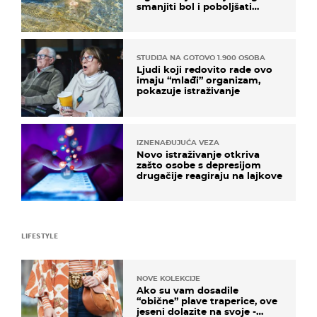
smanjiti bol i poboljšati
pokretljivost
STUDIJA NA GOTOVO 1.900 OSOBA
Ljudi koji redovito rade ovo
imaju “mlađi” organizam,
pokazuje istraživanje
IZNENAĐUJUĆA VEZA
Novo istraživanje otkriva
zašto osobe s depresijom
drugačije reagiraju na lajkove
LIFESTYLE
NOVE KOLEKCIJE
Ako su vam dosadile
“obične” plave traperice, ove
jeseni dolazite na svoje -