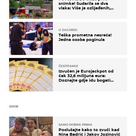
snimke! Sudarila se dva
vlaka: Više je ozlijeđenih,
hitne službe na terenu
U ZAGORJU
Teška prometna nesreća!
Jedna osoba poginula
ČESTITAMO!
Izvučen je Eurojackpot od
čak 32,6 milijuna eura:
Doznajte gdje idu bogati
dobitci u Hrvatskoj
SHOW
SAMO DOBRA PISMA
Poslušajte kako to zvuči kad
Nina Badrić i Jakov Jozinović