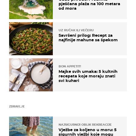
pješčana plaža na 100 metara
od mora
UZ RUČAK ILI VEČERU
Savršeni prilog: Recept za
najfinije mahune sa špekom
BON APPETIT!
Majke svih umaka: 5 kultnih
recepata koje moraju znati
svi kuhari
ZDRAVLJE
NAJSIGURNIJI OBLIK REKREACIJE
Vježbe za koljeno u moru: 5
sigurnih vježbi koje mogu