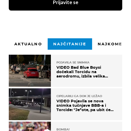
Prijavite se
AKTUALNO
NAJČITANIJE
NAJKOMENTI
POJAVILA SE SNIMKA
VIDEO Bad Blue Boysi
dočekali Torcidu na
aerodromu, izbila velika
masovna tučnjava
CIPELARILI GA DOK JE LEŽAO
VIDEO Pojavila se nova
snimka tučnjave BBB-a i
Torcide: "Je*ote, pa ubit će
ga!"
BOMBA!