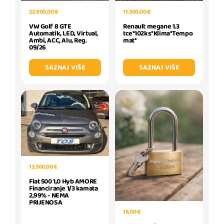
11.300,00 €
22.900,00 €
Renault megane 1.3
VW Golf 8 GTE
tce*102ks*Klima*Tempo
Automatik, LED, Virtual,
mat*
Ambi, ACC, Alu, Reg.
09/26
SAZNAJ VIŠE
SAZNAJ VIŠE
13.300,00 €
Fiat 500 1,0 Hyb AMORE
Financiranje 1/3 kamata
2,99% - NEMA
PRIJENOSA
15,00 €