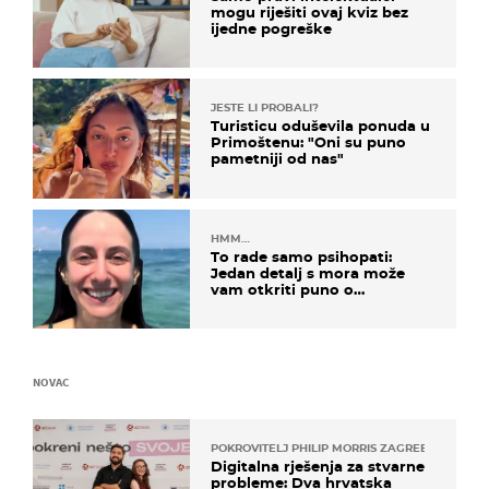
mogu riješiti ovaj kviz bez
ijedne pogreške
JESTE LI PROBALI?
Turisticu oduševila ponuda u
Primoštenu: "Oni su puno
pametniji od nas"
HMM…
To rade samo psihopati:
Jedan detalj s mora može
vam otkriti puno o
prijateljima
NOVAC
POKROVITELJ PHILIP MORRIS ZAGREB
Digitalna rješenja za stvarne
probleme: Dva hrvatska