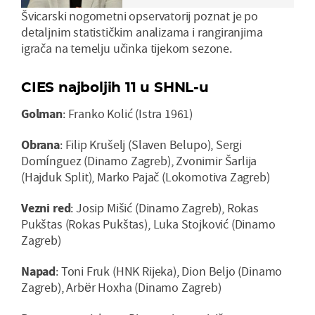
Švicarski nogometni opservatorij poznat je po
detaljnim statističkim analizama i rangiranjima
igrača na temelju učinka tijekom sezone.
CIES najboljih 11 u SHNL-u
Golman
: Franko Kolić (Istra 1961)
Obrana
: Filip Krušelj (Slaven Belupo), Sergi
Domínguez (Dinamo Zagreb), Zvonimir Šarlija
(Hajduk Split), Marko Pajač (Lokomotiva Zagreb)
Vezni
red
: Josip Mišić (Dinamo Zagreb), Rokas
Pukštas (Rokas Pukštas), Luka Stojković (Dinamo
Zagreb)
Napad
: Toni Fruk (HNK Rijeka), Dion Beljo (Dinamo
Zagreb), Arbër Hoxha (Dinamo Zagreb)