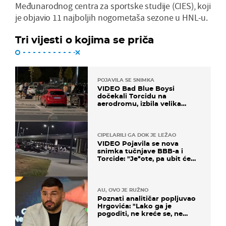
Međunarodnog centra za sportske studije (CIES), koji
je objavio 11 najboljih nogometaša sezone u HNL-u.
Tri vijesti o kojima se priča
POJAVILA SE SNIMKA
VIDEO Bad Blue Boysi
dočekali Torcidu na
aerodromu, izbila velika
masovna tučnjava
CIPELARILI GA DOK JE LEŽAO
VIDEO Pojavila se nova
snimka tučnjave BBB-a i
Torcide: "Je*ote, pa ubit će
ga!"
AU, OVO JE RUŽNO
Poznati analitičar popljuvao
Hrgovića: "Lako ga je
pogoditi, ne kreće se, ne
koristi noge..."