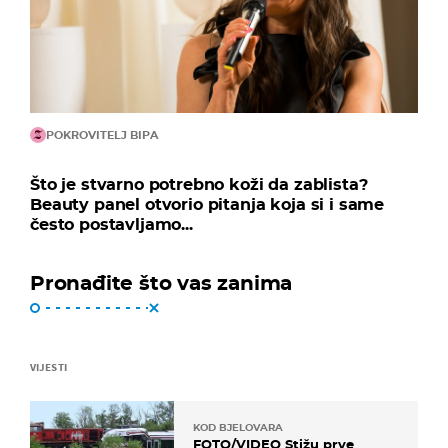
POKROVITELJ BIPA
Što je stvarno potrebno koži da zablista?
Beauty panel otvorio pitanja koja si i same
često postavljamo...
Pronađite što vas zanima
VIJESTI
KOD BJELOVARA
FOTO/VIDEO Stižu prve