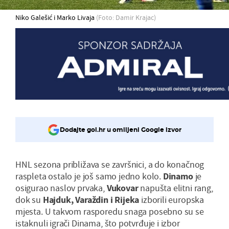
Niko Galešić i Marko Livaja
(Foto: Damir Krajac)
Dodajte gol.hr u omiljeni Google izvor
HNL sezona približava se završnici, a do konačnog
raspleta ostalo je još samo jedno kolo.
Dinamo
je
osigurao naslov prvaka,
Vukovar
napušta elitni rang,
dok su
Hajduk, Varaždin i Rijeka
izborili europska
mjesta. U takvom rasporedu snaga posebno su se
istaknuli igrači Dinama, što potvrđuje i izbor