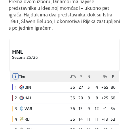
Prema ovom izboru, Dinamo ima najviše
predstavnika u idealnoj momčadi – ukupno pet
igrača. Hajduk ima dva predstavnika, dok su Istra
1961, Slaven Belupo, Lokomotiva i Rijeka zastupljeni
s po jednim igračem.
HNL
Sezona 25/26
Tim
UTA
P
N
I
RA
P
1
DIN
36
27
5
4
+65
86
2
HAJ
36
20
8
8
+25
68
3
VAR
36
15
9
12
+1
54
4
RIJ
36
14
11
11
+13
53