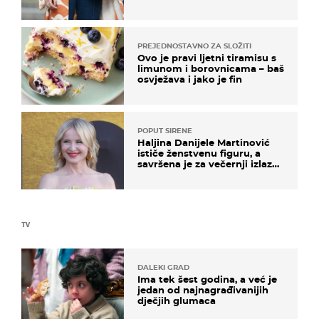
izdvajamo 15 hit modela
PREJEDNOSTAVNO ZA SLOŽITI
Ovo je pravi ljetni tiramisu s
limunom i borovnicama – baš
osvježava i jako je fin
POPUT SIRENE
Haljina Danijele Martinović
ističe ženstvenu figuru, a
savršena je za večernji izlazak
na moru
TV
DALEKI GRAD
Ima tek šest godina, a već je
jedan od najnagrađivanijih
dječjih glumaca