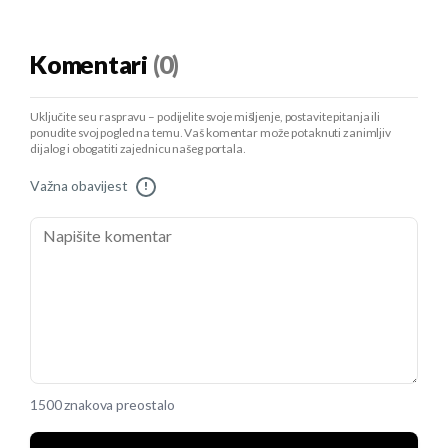
Komentari
(0)
Uključite se u raspravu – podijelite svoje mišljenje, postavite pitanja ili
ponudite svoj pogled na temu. Vaš komentar može potaknuti zanimljiv
dijalog i obogatiti zajednicu našeg portala.
Važna obavijest
!
1500 znakova preostalo