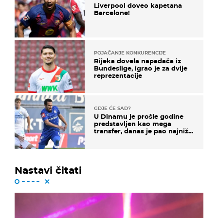
Liverpool doveo kapetana
Barcelone!
POJAČANJE KONKURENCIJE
Rijeka dovela napadača iz
Bundeslige, igrao je za dvije
reprezentacije
GDJE ĆE SAD?
U Dinamu je prošle godine
predstavljen kao mega
transfer, danas je pao najniže
u karijeri
Nastavi čitati