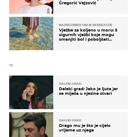
Gregorić Vejzović
NAJSIGURNIJI OBLIK REKREACIJE
Vježbe za koljeno u moru: 5
sigurnih vježbi koje mogu
smanjiti bol i poboljšati
pokretljivost
TV
DALEKI GRAD
Daleki grad: Jako je ljuta jer
se miješa u njezine stvari
DALEKI GRAD
Drago mu je što je cijelo
vrijeme uz njega