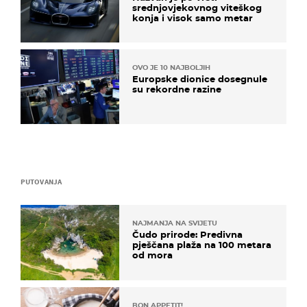
srednjovjekovnog viteškog
konja i visok samo metar
OVO JE 10 NAJBOLJIH
Europske dionice dosegnule
su rekordne razine
PUTOVANJA
NAJMANJA NA SVIJETU
Čudo prirode: Predivna
pješčana plaža na 100 metara
od mora
BON APPETIT!