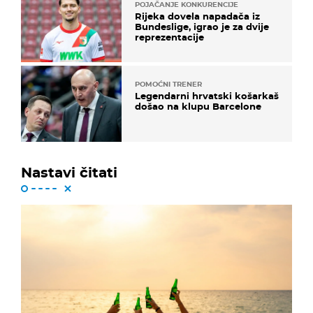
POJAČANJE KONKURENCIJE
Rijeka dovela napadača iz
Bundeslige, igrao je za dvije
reprezentacije
POMOĆNI TRENER
Legendarni hrvatski košarkaš
došao na klupu Barcelone
Nastavi čitati