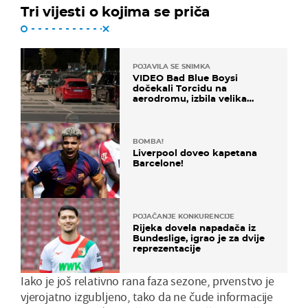
Tri vijesti o kojima se priča
POJAVILA SE SNIMKA
VIDEO Bad Blue Boysi
dočekali Torcidu na
aerodromu, izbila velika
masovna tučnjava
BOMBA!
Liverpool doveo kapetana
Barcelone!
POJAČANJE KONKURENCIJE
Rijeka dovela napadača iz
Bundeslige, igrao je za dvije
reprezentacije
Iako je još relativno rana faza sezone, prvenstvo je
vjerojatno izgubljeno, tako da ne čude informacije