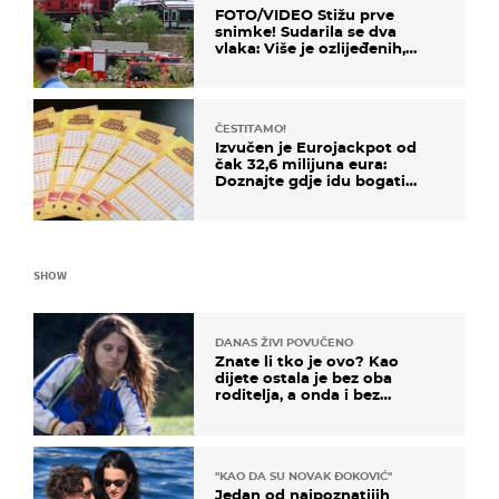
FOTO/VIDEO Stižu prve
snimke! Sudarila se dva
vlaka: Više je ozlijeđenih,
hitne službe na terenu
ČESTITAMO!
Izvučen je Eurojackpot od
čak 32,6 milijuna eura:
Doznajte gdje idu bogati
dobitci u Hrvatskoj
SHOW
DANAS ŽIVI POVUČENO
Znate li tko je ovo? Kao
dijete ostala je bez oba
roditelja, a onda i bez
milijuna koje je trebala
naslijediti
"KAO DA SU NOVAK ĐOKOVIĆ"
Jedan od najpoznatijih