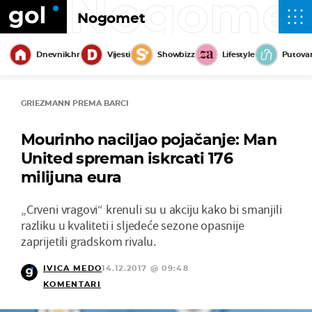
Nogome
Nogomet
Dnevnik.hr
Vijesti
Showbizz
Lifestyle
Putova
GRIEZMANN PREMA BARCI
Mourinho naciljao pojačanje: Man
United spreman iskrcati 176
milijuna eura
„Crveni vragovi“ krenuli su u akciju kako bi smanjili
razliku u kvaliteti i sljedeće sezone opasnije
zaprijetili gradskom rivalu.
IVICA MEDO
14.12.2017 @ 09:48
KOMENTARI