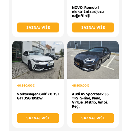
NOVO! Romobil
električni za djecu
najjeftiniji
SAZNAJ VIŠE
SAZNAJ VIŠE
40.990,00 €
45.500,00 €
Volkswagen Golf 2.0 TSI
Audi A5 Sportback 35
GTI DSG 195kW
TFSI S-line, Pano,
Virtual, Matrix, Ambi,
Reg.
SAZNAJ VIŠE
SAZNAJ VIŠE