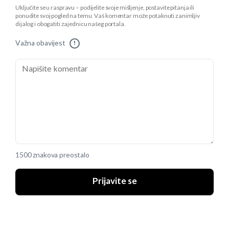
Uključite se u raspravu – podijelite svoje mišljenje, postavite pitanja ili
ponudite svoj pogled na temu. Vaš komentar može potaknuti zanimljiv
dijalog i obogatiti zajednicu našeg portala.
Važna obavijest
!
1500 znakova preostalo
Prijavite se