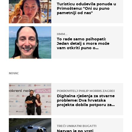
Turisticu oduševila ponuda u
Primoštenu: "Oni su puno
pametniji od nas"
HMM…
To rade samo psihopati:
Jedan detalj s mora može
vam otkriti puno o
prijateljima
NOVAC
POKROVITELJ PHILIP MORRIS ZAGREB
Digitalna rješenja za stvarne
probleme: Dva hrvatska
projekta dobila potporu za
razvoj
TREĆI UNIKATNI BUGATTI
Nazvan je po vrsti