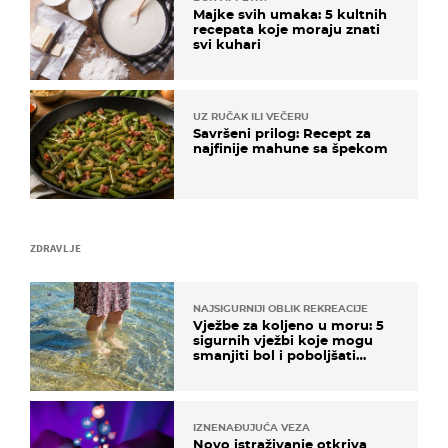
Majke svih umaka: 5 kultnih
recepata koje moraju znati
svi kuhari
UZ RUČAK ILI VEČERU
Savršeni prilog: Recept za
najfinije mahune sa špekom
ZDRAVLJE
NAJSIGURNIJI OBLIK REKREACIJE
Vježbe za koljeno u moru: 5
sigurnih vježbi koje mogu
smanjiti bol i poboljšati
pokretljivost
IZNENAĐUJUĆA VEZA
Novo istraživanje otkriva