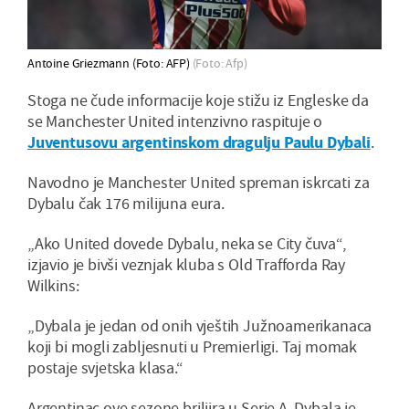
Antoine Griezmann (Foto: AFP)
(Foto: Afp)
Stoga ne čude informacije koje stižu iz Engleske da
se Manchester United intenzivno raspituje o
Juventusovu argentinskom dragulju Paulu Dybali
.
Navodno je Manchester United spreman iskrcati za
Dybalu čak 176 milijuna eura.
„Ako United dovede Dybalu, neka se City čuva“,
izjavio je bivši veznjak kluba s Old Trafforda Ray
Wilkins:
„Dybala je jedan od onih vještih Južnoamerikanaca
koji bi mogli zabljesnuti u Premierligi. Taj momak
postaje svjetska klasa.“
Argentinac ove sezone briljira u Serie A. Dybala je