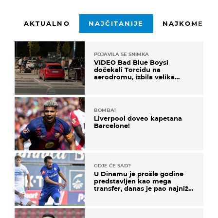
AKTUALNO
NAJČITANIJE
NAJKOMENTI
POJAVILA SE SNIMKA
VIDEO Bad Blue Boysi
dočekali Torcidu na
aerodromu, izbila velika
masovna tučnjava
BOMBA!
Liverpool doveo kapetana
Barcelone!
GDJE ĆE SAD?
U Dinamu je prošle godine
predstavljen kao mega
transfer, danas je pao najniže
u karijeri