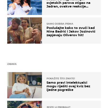
svjetskih parova stigao na
Jadran, ovakve reakcije
vjerojatno nisu očekivali
SAMO DOBRA PISMA
Poslušajte kako to zvuči kad
Nina Badrić i Jakov Jozinović
zapjevaju Oliverov hit!
ZABAVA
POKAŽITE ŠTO ZNATE!
Samo pravi intelektualci
mogu riješiti ovaj kviz bez
ijedne pogreške
JESTE LI PROBALI?