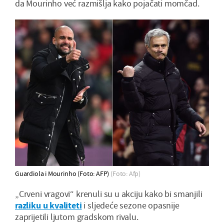
da Mourinho već razmišlja kako pojačati momčad.
Guardiola i Mourinho (Foto: AFP)
(Foto: Afp)
„Crveni vragovi“ krenuli su u akciju kako bi smanjili
razliku u kvaliteti
i sljedeće sezone opasnije
zaprijetili ljutom gradskom rivalu.