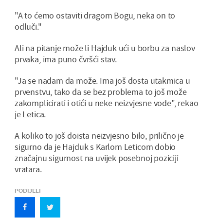
"A to ćemo ostaviti dragom Bogu, neka on to
odluči."
Ali na pitanje može li Hajduk ući u borbu za naslov
prvaka, ima puno čvršći stav.
"Ja se nadam da može. Ima još dosta utakmica u
prvenstvu, tako da se bez problema to još može
zakomplicirati i otići u neke neizvjesne vode", rekao
je Letica.
A koliko to još doista neizvjesno bilo, prilično je
sigurno da je Hajduk s Karlom Leticom dobio
značajnu sigurnost na uvijek posebnoj poziciji
vratara.
PODIJELI