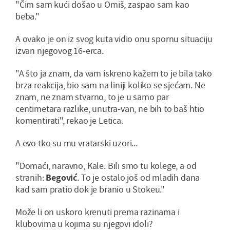
"Čim sam kući došao u Omiš, zaspao sam kao
beba."
A ovako je on iz svog kuta vidio onu spornu situaciju
izvan njegovog 16-erca.
"A što ja znam, da vam iskreno kažem to je bila tako
brza reakcija, bio sam na liniji koliko se sjećam. Ne
znam, ne znam stvarno, to je u samo par
centimetara razlike, unutra-van, ne bih to baš htio
komentirati", rekao je Letica.
A evo tko su mu vratarski uzori...
"Domaći, naravno, Kale. Bili smo tu kolege, a od
stranih:
Begović
. To je ostalo još od mladih dana
kad sam pratio dok je branio u Stokeu."
Može li on uskoro krenuti prema razinama i
klubovima u kojima su njegovi idoli?