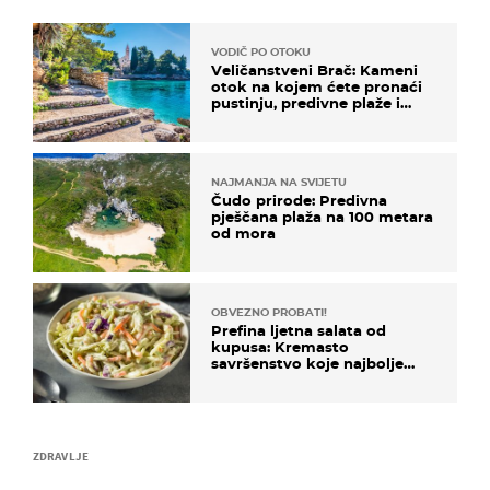
VODIČ PO OTOKU
Veličanstveni Brač: Kameni
otok na kojem ćete pronaći
pustinju, predivne plaže i
uzbudljivu hranu
NAJMANJA NA SVIJETU
Čudo prirode: Predivna
pješčana plaža na 100 metara
od mora
OBVEZNO PROBATI!
Prefina ljetna salata od
kupusa: Kremasto
savršenstvo koje najbolje
paše uz pečeno meso
ZDRAVLJE