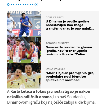
GDJE ĆE SAD?
U Dinamu je prošle godine
predstavljen kao mega
transfer, danas je pao najniže
u karijeri
PONOVNI SUSRET?
Newcastle prodao tri glavna
igrača, novi trener uperio
prstom u Hrvata: "Želim
njega!"
SVIĐA VAM SE?
"Mali" Hajduk promijenio grb,
pogledajte novi identitet
splitske hit momčadi
A
Karlo Letica u fokus javnosti stigao je nakon
nekoliko odličnih obrana
, i to baš Soudaniju,
Dinamovom igraču koji najčešće zabija u derbijima.