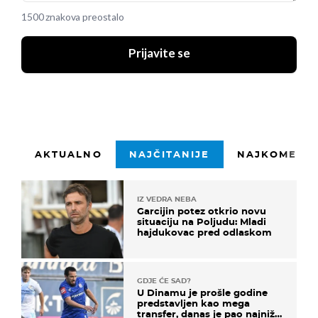
1500 znakova preostalo
Prijavite se
AKTUALNO
NAJČITANIJE
NAJKOMENTI
IZ VEDRA NEBA
Garcijin potez otkrio novu
situaciju na Poljudu: Mladi
hajdukovac pred odlaskom
GDJE ĆE SAD?
U Dinamu je prošle godine
predstavljen kao mega
transfer, danas je pao najniže