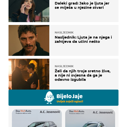
Daleki grad: Jako je ljuta jer
se miješa u njezine stvari
NASLJEDNIK
Nasljednik: Ljuta je na njega i
zahtjeva da učini nešto
NASLJEDNIK
Želi da njih troje sretno žive,
a nije ni svjesna da ga je
odavno izgubila