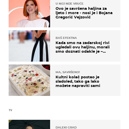
U NOJ NIJE VRUĆE
Ovo je savršena haljina za
ljeto i more - nosi je i Bojana
Gregorić Vejzović
BAŠ EFEKTNA
Kada smo na zadarskoj rivi
ugledali ovu haljinu, morali
smo doznati odakle je –
košta samo 18 eura
MA, SAVRŠENO!
Kultni kolač postao je
sladoled, tako ga lako
možete napraviti sami
TV
DALEKI GRAD