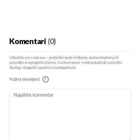
Komentari
(0)
Uključite se u raspravu – podijelite svoje mišljenje, postavite pitanja ili
ponudite svoj pogled na temu. Vaš komentar može potaknuti zanimljiv
dijalog i obogatiti zajednicu našeg portala.
Važna obavijest
!