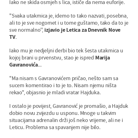
Iako ne skida osmjeh s lica, ističe da nema euforije.
"Svaka utakmica je, idemo to tako nazvati, posebna,
ali to je sve nogomet i u tome guštamo, tako da to je
sve normalno'',
izjavio je Letica za Dnevnik Nove
TV
.
Iako mu je nedjeljni derbi bio tek šesta utakmica u
kojoj brani u prvenstvu, stao je ispred
Marija
Gavranovića
...
"Ma nisam s Gavranovićem pričao, nešto sam sa
sucem komentirao i to je to. Nisam njemu ništa
rekao", objasnio je mladi vratar Hajduka.
I ostalo je povijest, Gavranović je promašio, a Hajduk
dobio novu zvijezdu u usponu. Mnoge u takvim
situacijama adrenalin drži još neko vrijeme, ali ne i
Leticu. Problema sa spavanjem nije bilo.