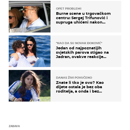
OPET PROBLEMI
Burne scene u trgovačkom
centru: Sergej Trifunović i
supruga uhićeni nakon
svađe!
"KAO DA SU NOVAK ĐOKOVIĆ"
Jedan od najpoznatijih
svjetskih parova stigao na
Jadran, ovakve reakcije
vjerojatno nisu očekivali
DANAS ŽIVI POVUČENO
Znate li tko je ovo? Kao
dijete ostala je bez oba
roditelja, a onda i bez
milijuna koje je trebala
naslijediti
ZABAVA