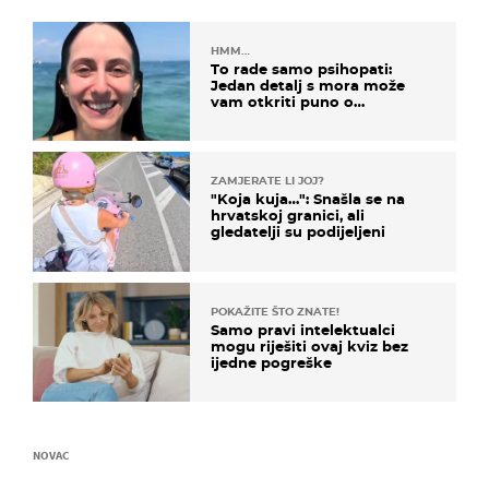
HMM…
To rade samo psihopati:
Jedan detalj s mora može
vam otkriti puno o
prijateljima
ZAMJERATE LI JOJ?
"Koja kuja…": Snašla se na
hrvatskoj granici, ali
gledatelji su podijeljeni
POKAŽITE ŠTO ZNATE!
Samo pravi intelektualci
mogu riješiti ovaj kviz bez
ijedne pogreške
NOVAC