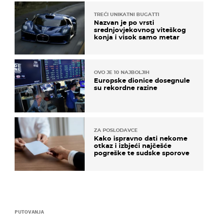
TREĆI UNIKATNI BUGATTI
Nazvan je po vrsti
srednjovjekovnog viteškog
konja i visok samo metar
OVO JE 10 NAJBOLJIH
Europske dionice dosegnule
su rekordne razine
ZA POSLODAVCE
Kako ispravno dati nekome
otkaz i izbjeći najčešće
pogreške te sudske sporove
PUTOVANJA