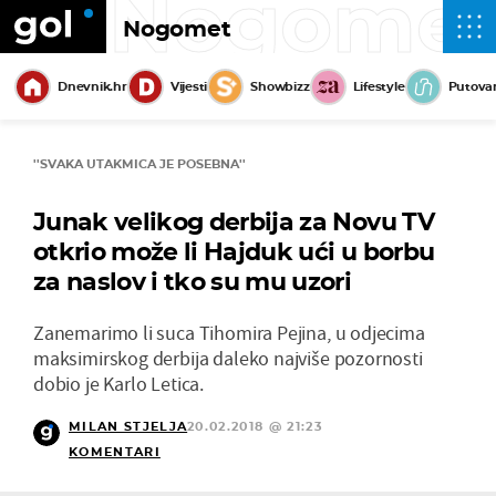
Nogome
Nogomet
Dnevnik.hr
Vijesti
Showbizz
Lifestyle
Putova
''SVAKA UTAKMICA JE POSEBNA''
Junak velikog derbija za Novu TV
otkrio može li Hajduk ući u borbu
za naslov i tko su mu uzori
Zanemarimo li suca Tihomira Pejina, u odjecima
maksimirskog derbija daleko najviše pozornosti
dobio je Karlo Letica.
MILAN STJELJA
20.02.2018 @ 21:23
KOMENTARI