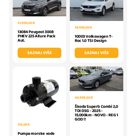
21.900,00 €
18.950,00 €
13084 Peugeot 3008
PHEV 225 Allure Pack
10003 Volkswagen T-
Aut.
Roc 1.0 TSI Design
SAZNAJ VIŠE
SAZNAJ VIŠE
40.999,00 €
Škoda Superb Combi 2,0
TDI DSG - 2025 -
15.000km - NOVO - REG 1
GOD !!
313,00 €
Pumpa morske vode