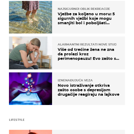
NAJSIGURNIJI OBLIK REKREACIJE
Vježbe za koljeno u moru: 5
sigurnih vježbi koje mogu
smanjiti bol i poboljšati
pokretljivost
ALARMANTNI REZULTATI NOVE STUDIJE
Više od trećine žena ne zna
da prolazi kroz
perimenopauzu! Evo zašto su
simptomi toliko zbunjujući
IZNENAĐUJUĆA VEZA
Novo istraživanje otkriva
zašto osobe s depresijom
drugačije reagiraju na lajkove
LIFESTYLE