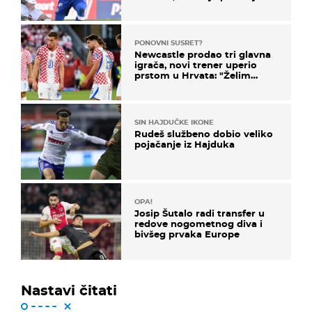
u karijeri
PONOVNI SUSRET?
Newcastle prodao tri glavna
igrača, novi trener uperio
prstom u Hrvata: "Želim
njega!"
SIN HAJDUČKE IKONE
Rudeš službeno dobio veliko
pojačanje iz Hajduka
OPA!
Josip Šutalo radi transfer u
redove nogometnog diva i
bivšeg prvaka Europe
Nastavi čitati