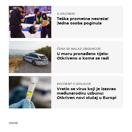
U ZAGORJU
Teška prometna nesreća!
Jedna osoba poginula
ČEKA SE NALAZ OBDUKCIJE
U moru pronađeno tijelo:
Otkriveno o kome se radi
PACIJENT U IZOLACIJI
Vratio se virus koji je izazvao
međunarodnu uzbunu:
Otkriven novi slučaj u Europi
SHOW