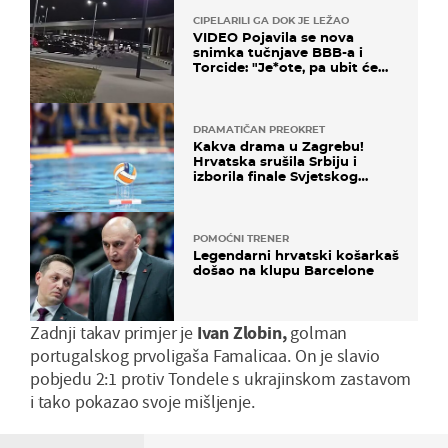
CIPELARILI GA DOK JE LEŽAO
VIDEO Pojavila se nova
snimka tučnjave BBB-a i
Torcide: "Je*ote, pa ubit će
ga!"
DRAMATIČAN PREOKRET
Kakva drama u Zagrebu!
Hrvatska srušila Srbiju i
izborila finale Svjetskog
prvenstva
POMOĆNI TRENER
Legendarni hrvatski košarkaš
došao na klupu Barcelone
Zadnji takav primjer je
Ivan Zlobin,
golman
portugalskog prvoligaša Famalicaa. On je slavio
pobjedu 2:1 protiv Tondele s ukrajinskom zastavom
i tako pokazao svoje mišljenje.