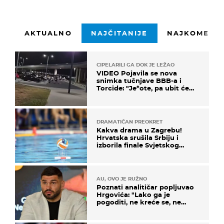
AKTUALNO
NAJČITANIJE
NAJKOMENTI
CIPELARILI GA DOK JE LEŽAO
VIDEO Pojavila se nova
snimka tučnjave BBB-a i
Torcide: "Je*ote, pa ubit će
ga!"
DRAMATIČAN PREOKRET
Kakva drama u Zagrebu!
Hrvatska srušila Srbiju i
izborila finale Svjetskog
prvenstva
AU, OVO JE RUŽNO
Poznati analitičar popljuvao
Hrgovića: "Lako ga je
pogoditi, ne kreće se, ne
koristi noge..."