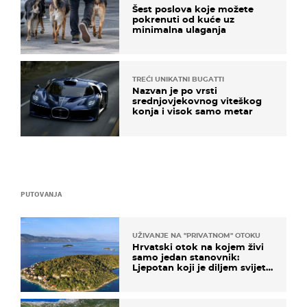
Šest poslova koje možete
pokrenuti od kuće uz
minimalna ulaganja
TREĆI UNIKATNI BUGATTI
Nazvan je po vrsti
srednjovjekovnog viteškog
konja i visok samo metar
PUTOVANJA
UŽIVANJE NA "PRIVATNOM" OTOKU
Hrvatski otok na kojem živi
samo jedan stanovnik:
Ljepotan koji je diljem svijeta
poznat po svojem "bijelom
zlatu"