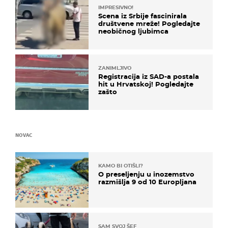
IMPRESIVNO!
Scena iz Srbije fascinirala
društvene mreže! Pogledajte
neobičnog ljubimca
ZANIMLJIVO
Registracija iz SAD-a postala
hit u Hrvatskoj! Pogledajte
zašto
NOVAC
KAMO BI OTIŠLI?
O preseljenju u inozemstvo
razmišlja 9 od 10 Europljana
SAM SVOJ ŠEF