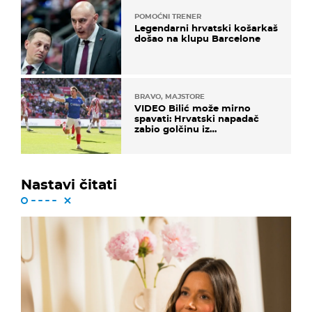
POMOĆNI TRENER
Legendarni hrvatski košarkaš
došao na klupu Barcelone
BRAVO, MAJSTORE
VIDEO Bilić može mirno
spavati: Hrvatski napadač
zabio golčinu iz
dalekometnog voleja, ali je
ispao iz Carabao Cupa
Nastavi čitati