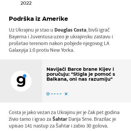
2022
Podrška iz Amerike
Uz Ukrajinu je stao u
Douglas Costa
, bivši igrač
Bayerna i Juventusa uzeo je ukrajinsku zastavu i
prošetao terenom nakon pobjede njegovog LA
Galaxyija 1:0 protiv New Yorka.
Navijači Barce brane Kijev i
poručuju: "Stigla je pomoć s
Balkana, oni nas razumiju"
Costa je jako vezan za Ukrajinu jer je čak pet godina
živio tamo i igrao za
Šahtar
Darija Srne. Brazilac je
upisao 141 nastup za Šahtar i zabio 30 golova.