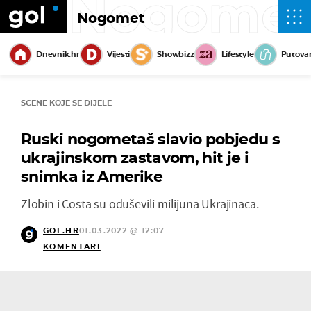
Nogome
Nogomet
Dnevnik.hr
Vijesti
Showbizz
Lifestyle
Putova
SCENE KOJE SE DIJELE
Ruski nogometaš slavio pobjedu s
ukrajinskom zastavom, hit je i
snimka iz Amerike
Zlobin i Costa su oduševili milijuna Ukrajinaca.
GOL.HR
01.03.2022 @ 12:07
KOMENTARI