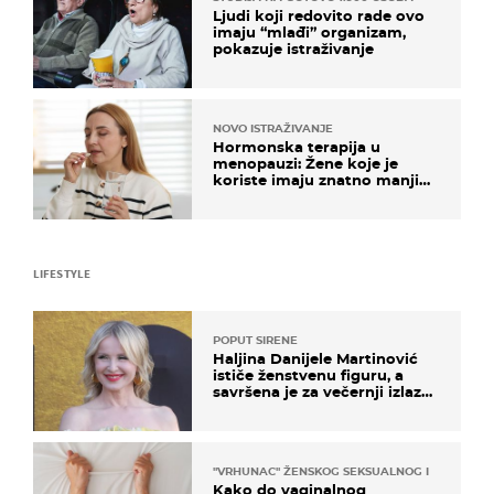
Ljudi koji redovito rade ovo
imaju “mlađi” organizam,
pokazuje istraživanje
NOVO ISTRAŽIVANJE
Hormonska terapija u
menopauzi: Žene koje je
koriste imaju znatno manji
rizik od ovoga
LIFESTYLE
POPUT SIRENE
Haljina Danijele Martinović
ističe ženstvenu figuru, a
savršena je za večernji izlazak
na moru
"VRHUNAC" ŽENSKOG SEKSUALNOG ISKUSTVA
Kako do vaginalnog