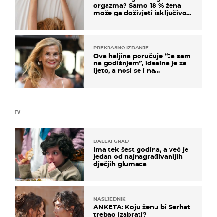
orgazma? Samo 18 % žena
može ga doživjeti isključivo
na ovaj način
PREKRASNO IZDANJE
Ova haljina poručuje “Ja sam
na godišnjem”, idealna je za
ljeto, a nosi se i na
zagrebačkoj špici
TV
DALEKI GRAD
Ima tek šest godina, a već je
jedan od najnagrađivanijih
dječjih glumaca
NASLJEDNIK
ANKETA: Koju ženu bi Serhat
trebao izabrati?