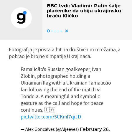
BBC tvdi: Vladimir Putin šalje
plaćenike da ubiju ukrajinsku
braću Kličko
Fotografija je postala hit na društvenim mrežama, a
pobrao je brojne simpatije Ukrajinaca.
Famalicão's Russian goalkeeper, Ivan
Zlobin, photographed holding a
Ukrainian flag with a Ukrainian Famalicão
fan following the end of the match vs
Tondela. A meaningful and symbolic
gesture as the call and hope for peace
continues. 🇺🇦
pic.twitter.com/5CKmI7qiJD
— Alex Goncalves (@Aljeeves)
February 26,