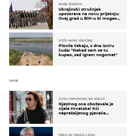
BURE BARUTA
Ukrajinski stručnjak
upozorava na novu prijetnju:
Ovaj grad u BiH-u bi mogao
biti žarište
STIŽU NOVE VRUĆINE
Plovila čekaju, s dna izviru
čuda: "Nekad sam se tu
kupao, sad igram nogomet"
SHOW
ČUVA USPOMENU NA NJEGA
Njezinog oca obožavala je
cijela Hrvatska! Kći
neprežaljenog pjevača
projurila špicom na dva
kotača
PRED 20 TISUĆA LJUDI