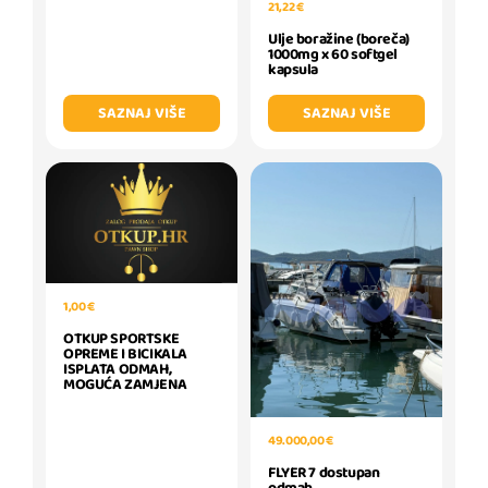
21,22 €
Ulje boražine (boreča)
1000mg x 60 softgel
kapsula
SAZNAJ VIŠE
SAZNAJ VIŠE
1,00 €
OTKUP SPORTSKE
OPREME I BICIKALA
ISPLATA ODMAH,
MOGUĆA ZAMJENA
49.000,00 €
FLYER 7 dostupan