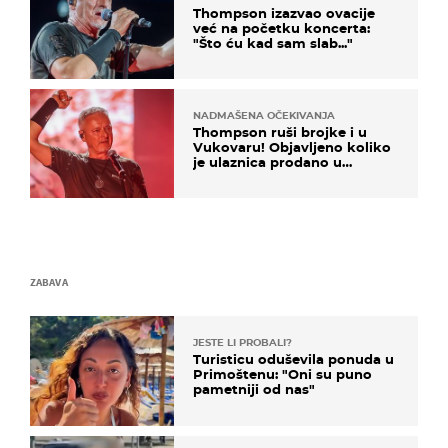
Thompson izazvao ovacije
već na početku koncerta:
"Što ću kad sam slab..."
NADMAŠENA OČEKIVANJA
Thompson ruši brojke i u
Vukovaru! Objavljeno koliko
je ulaznica prodano u
kratkom vremenu
ZABAVA
JESTE LI PROBALI?
Turisticu oduševila ponuda u
Primoštenu: "Oni su puno
pametniji od nas"