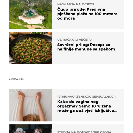
NAJMANJA NA SVIJETU
Čudo prirode: Predivna
pješčana plaža na 100 metara
od mora
UZ RUČAK ILI VEČERU
Savršeni prilog: Recept za
najfinije mahune sa špekom
ZDRAVLJE
"VRHUNAC" ŽENSKOG SEKSUALNOG ISKUSTVA
Kako do vaginalnog
orgazma? Samo 18 % žena
može ga doživjeti isključivo
na ovaj način
STUDIJA NA GOTOVO 1.900 OSOBA