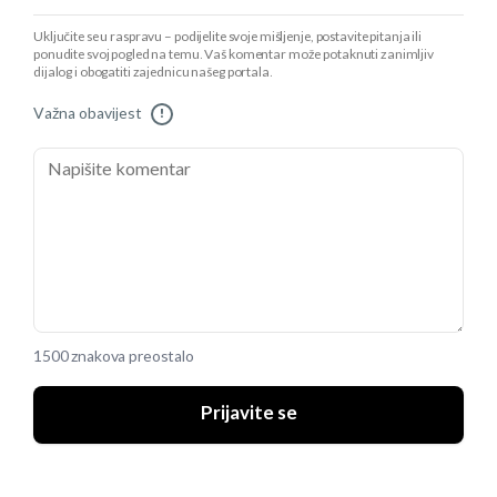
Uključite se u raspravu – podijelite svoje mišljenje, postavite pitanja ili
ponudite svoj pogled na temu. Vaš komentar može potaknuti zanimljiv
dijalog i obogatiti zajednicu našeg portala.
Važna obavijest
!
1500 znakova preostalo
Prijavite se