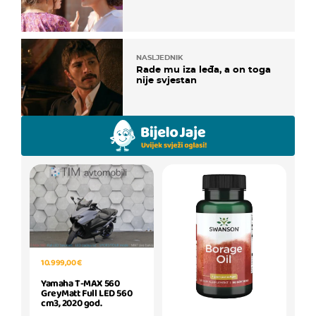
NASLJEDNIK
Rade mu iza leđa, a on toga
nije svjestan
10.999,00 €
Yamaha T-MAX 560
GreyMatt Full LED 560
cm3, 2020 god.