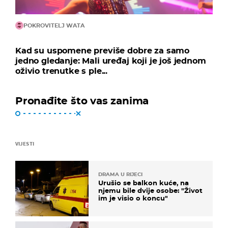
POKROVITELJ WATA
Kad su uspomene previše dobre za samo
jedno gledanje: Mali uređaj koji je još jednom
oživio trenutke s ple...
Pronađite što vas zanima
VIJESTI
DRAMA U RIJECI
Urušio se balkon kuće, na
njemu bile dvije osobe: "Život
im je visio o koncu"