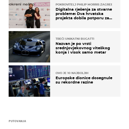
POKROVITELJ PHILIP MORRIS ZAGREB
Digitalna rješenja za stvarne
probleme: Dva hrvatska
projekta dobila potporu za
razvoj
TREĆI UNIKATNI BUGATTI
Nazvan je po vrsti
srednjovjekovnog viteškog
konja i visok samo metar
OVO JE 10 NAJBOLJIH
Europske dionice dosegnule
su rekordne razine
PUTOVANJA