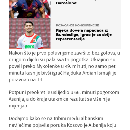
Barcelone!
POJAČANJE KONKURENCIJE
Rijeka dovela napadača iz
Bundeslige, igrao je za dvije
reprezentacije
Nakon što je prvo poluvrijeme završilo bez golova, u
drugom dijelu su pala sva tri pogotka. Ukrajinci su
poveli preko Mykolenke u 49. minuti, no samo pet
minuta kasnije bivši igrač Hajduka Ardian Ismajli je
poravnao na 1:1.
Potpuni preokret je uslijedio u 66. minuti pogotkom
Asanija, a do kraja utakmice rezultat se više nije
mijenjao.
Dodajmo kako se na tribini među albanskim
navijačima pojavila poruka Kosovo je Albanija koju