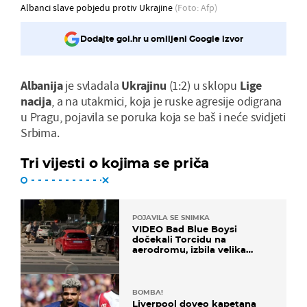
Albanci slave pobjedu protiv Ukrajine
(Foto: Afp)
Dodajte gol.hr u omiljeni Google izvor
Albanija
je svladala
Ukrajinu
(1:2) u sklopu
Lige
nacija
, a na utakmici, koja je ruske agresije odigrana
u Pragu, pojavila se poruka koja se baš i neće svidjeti
Srbima.
Tri vijesti o kojima se priča
POJAVILA SE SNIMKA
VIDEO Bad Blue Boysi
dočekali Torcidu na
aerodromu, izbila velika
masovna tučnjava
BOMBA!
Liverpool doveo kapetana