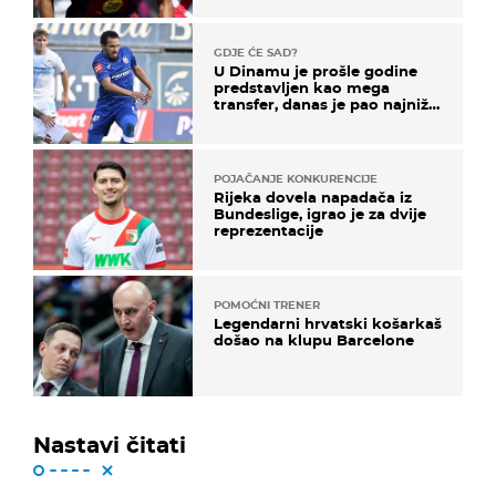
GDJE ĆE SAD?
U Dinamu je prošle godine
predstavljen kao mega
transfer, danas je pao najniže
u karijeri
POJAČANJE KONKURENCIJE
Rijeka dovela napadača iz
Bundeslige, igrao je za dvije
reprezentacije
POMOĆNI TRENER
Legendarni hrvatski košarkaš
došao na klupu Barcelone
Nastavi čitati