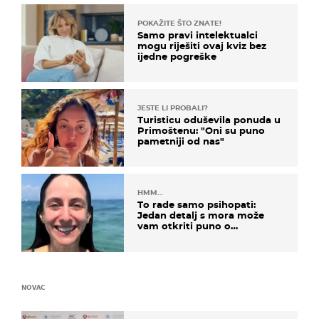
POKAŽITE ŠTO ZNATE!
Samo pravi intelektualci
mogu riješiti ovaj kviz bez
ijedne pogreške
JESTE LI PROBALI?
Turisticu oduševila ponuda u
Primoštenu: "Oni su puno
pametniji od nas"
HMM…
To rade samo psihopati:
Jedan detalj s mora može
vam otkriti puno o
prijateljima
NOVAC