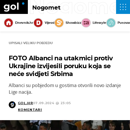
Nogome
Nogomet
Dnevnik.hr
Vijesti
Showbizz
Lifestyle
Putova
UPISALI VELIKU POBJEDU
FOTO Albanci na utakmici protiv
Ukrajine izvijesili poruku koja se
neće svidjeti Srbima
Albanci su pobjedom u gostima otvorili novo izdanje
Lige nacija.
GOL.HR
07.09.2024 @ 23:05
KOMENTARI