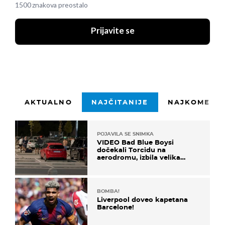
1500 znakova preostalo
Prijavite se
AKTUALNO
NAJČITANIJE
NAJKOMENTI
POJAVILA SE SNIMKA
VIDEO Bad Blue Boysi
dočekali Torcidu na
aerodromu, izbila velika
masovna tučnjava
BOMBA!
Liverpool doveo kapetana
Barcelone!