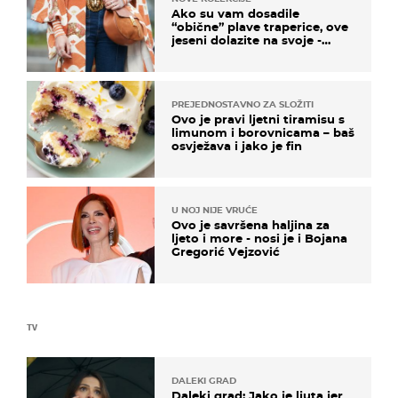
Ako su vam dosadile
“obične” plave traperice, ove
jeseni dolazite na svoje -
izdvajamo 15 hit modela
PREJEDNOSTAVNO ZA SLOŽITI
Ovo je pravi ljetni tiramisu s
limunom i borovnicama – baš
osvježava i jako je fin
U NOJ NIJE VRUĆE
Ovo je savršena haljina za
ljeto i more - nosi je i Bojana
Gregorić Vejzović
TV
DALEKI GRAD
Daleki grad: Jako je ljuta jer