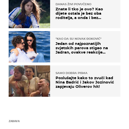
DANAS ŽIVI POVUČENO
Znate li tko je ovo? Kao
dijete ostala je bez oba
roditelja, a onda i bez
milijuna koje je trebala
naslijediti
"KAO DA SU NOVAK ĐOKOVIĆ"
Jedan od najpoznatijih
svjetskih parova stigao na
Jadran, ovakve reakcije
vjerojatno nisu očekivali
SAMO DOBRA PISMA
Poslušajte kako to zvuči kad
Nina Badrić i Jakov Jozinović
zapjevaju Oliverov hit!
ZABAVA