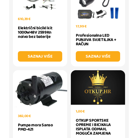
610,39 €
17,99 €
Električni bicikl kit
1000W48V 2599Kn
Profesionalna LED
noivo bez baterije
PUNJIVA SVJETILJKA +
RAČUN
SAZNAJ VIŠE
SAZNAJ VIŠE
1,00 €
382,00 €
OTKUP SPORTSKE
OPREME I BICIKALA
Pumpa mora Sanso
ISPLATA ODMAH,
PMD-421
MOGUĆA ZAMJENA