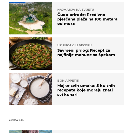
NAJMANJA NA SVIJETU
Čudo prirode: Predivna
pješčana plaža na 100 metara
od mora
UZ RUČAK ILI VEČERU
Savršeni prilog: Recept za
najfinije mahune sa špekom
BON APPETIT!
Majke svih umaka: 5 kultnih
recepata koje moraju znati
svi kuhari
ZDRAVLJE