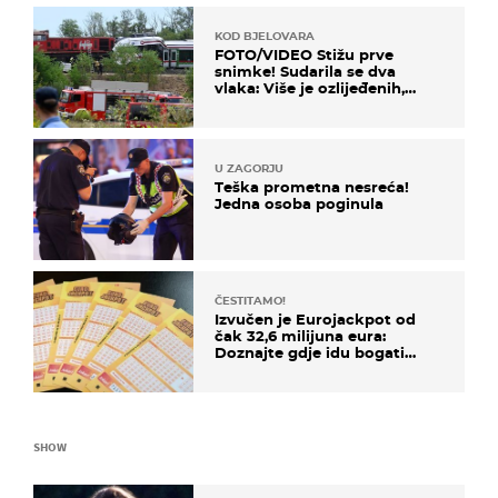
KOD BJELOVARA
FOTO/VIDEO Stižu prve
snimke! Sudarila se dva
vlaka: Više je ozlijeđenih,
hitne službe na terenu
U ZAGORJU
Teška prometna nesreća!
Jedna osoba poginula
ČESTITAMO!
Izvučen je Eurojackpot od
čak 32,6 milijuna eura:
Doznajte gdje idu bogati
dobitci u Hrvatskoj
SHOW