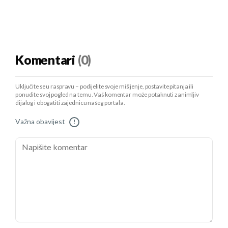
Komentari
(0)
Uključite se u raspravu – podijelite svoje mišljenje, postavite pitanja ili
ponudite svoj pogled na temu. Vaš komentar može potaknuti zanimljiv
dijalog i obogatiti zajednicu našeg portala.
Važna obavijest
!