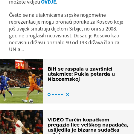
možete vidjeti
OVDJE
.
Često se na utakmicama srpske nogometne
reprezentacije mogu pronaći poruke za Kosovo koje
još uvijek smatraju dijelom Srbije, no oni su 2008.
godine proglasili neovisnost. Dosad je Kosovo kao
neovisnu državu priznalo 90 od 193 država članica
UN-a...
BiH se raspala u završnici
utakmice: Pukla petarda u
Nizozemskoj
VIDEO Turčin kopačkom
pregazio lice velškog napadača,
uslijedila je bizarna sudačka