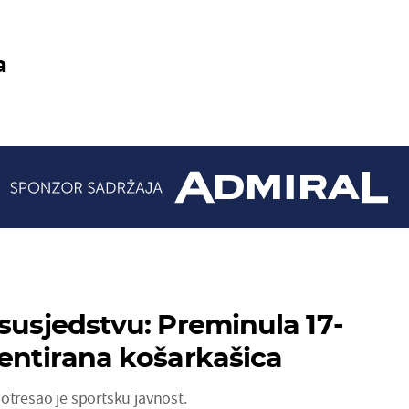
a
 susjedstvu: Preminula 17-
lentirana košarkašica
otresao je sportsku javnost.