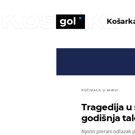
Košarka
Košark
POČIVALA U MIRU!
Tragedija u
godišnja ta
Njezin prerani odlazak p