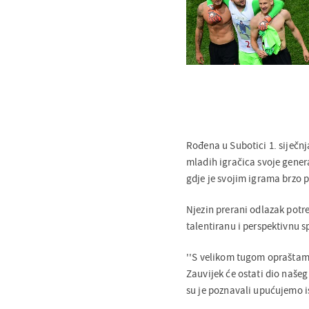
Rođena u Subotici 1. siječnja
mladih igračica svoje gener
gdje je svojim igrama brzo p
Njezin prerani odlazak potre
talentiranu i perspektivnu sp
''S velikom tugom opraštamo
Zauvijek će ostati dio našeg
su je poznavali upućujemo is