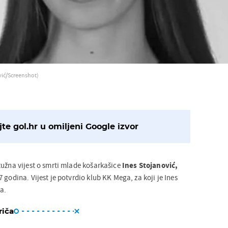
vić/Screenshot)
te gol.hr u omiljeni Google izvor
tužna vijest o smrti mlade košarkašice
Ines Stojanović,
 godina. Vijest je potvrdio klub KK Mega, za koji je Ines
a.
riča