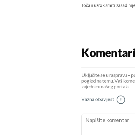
Točan uzrok smrti zasad nije
Komentar
Uključite se u raspravu – pod
pogled na temu. Vaš koment
zajednicu našeg portala.
Važna obavijest
!