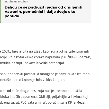
SLAŽE SE STOŽER
Daliću će se pridružiti jedan od omiljenih
Vatrenih, pomoćnici i dalje dvoje oko
ponude
 2009., Ines je bila na glasu kao jedna od najtalentiranijih
acije. Prve košarkaške korake napravila je u ŽKK-u Spartak,
rivukla pažnju i pokazala veliki potencijal.
sao je sportsku javnost, a mnogi će je pamtiti kao iznimno
ortašicu pred kojom je bila velika karijera.
 se od naše drage Ines, koja nas je prerano napustila.
 kluba i naših uspomena. Obitelji, prijateljima i svima koji
krenu sućut. Počivala u miru", poručili su iz KK-a Mega.