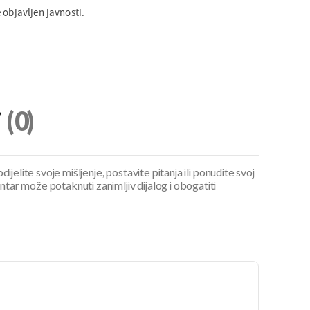
 objavljen javnosti.
i
(0)
ijelite svoje mišljenje, postavite pitanja ili ponudite svoj
ar može potaknuti zanimljiv dijalog i obogatiti