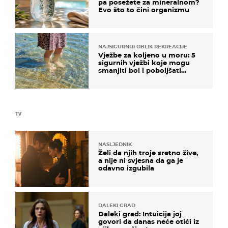
pa posežete za mineralnom?
Evo što to čini organizmu
NAJSIGURNIJI OBLIK REKREACIJE
Vježbe za koljeno u moru: 5
sigurnih vježbi koje mogu
smanjiti bol i poboljšati
pokretljivost
TV
NASLJEDNIK
Želi da njih troje sretno žive,
a nije ni svjesna da ga je
odavno izgubila
DALEKI GRAD
Daleki grad: Intuicija joj
govori da danas neće otići iz