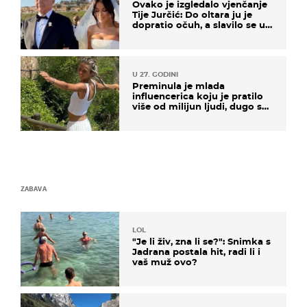
Ovako je izgledalo vjenčanje
Tije Jurčić: Do oltara ju je
dopratio očuh, a slavilo se uz
Olivera i Rozgu
U 27. GODINI
Preminula je mlada
influencerica koju je pratilo
više od milijun ljudi, dugo se
borila s opakom bolesti
ZABAVA
LOL
"Je li živ, zna li se?": Snimka s
Jadrana postala hit, radi li i
vaš muž ovo?