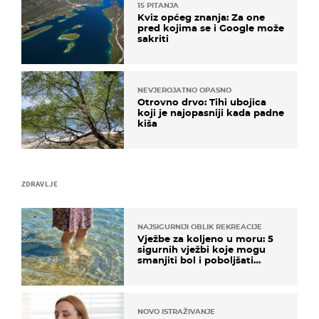
15 PITANJA
Kviz općeg znanja: Za one
pred kojima se i Google može
sakriti
NEVJEROJATNO OPASNO
Otrovno drvo: Tihi ubojica
koji je najopasniji kada padne
kiša
ZDRAVLJE
NAJSIGURNIJI OBLIK REKREACIJE
Vježbe za koljeno u moru: 5
sigurnih vježbi koje mogu
smanjiti bol i poboljšati
pokretljivost
NOVO ISTRAŽIVANJE