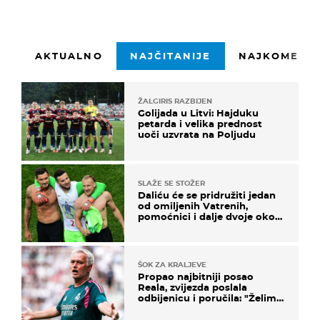
AKTUALNO
NAJČITANIJE
NAJKOMENTI
ŽALGIRIS RAZBIJEN
Golijada u Litvi: Hajduku
petarda i velika prednost
uoči uzvrata na Poljudu
SLAŽE SE STOŽER
Daliću će se pridružiti jedan
od omiljenih Vatrenih,
pomoćnici i dalje dvoje oko
ponude
ŠOK ZA KRALJEVE
Propao najbitniji posao
Reala, zvijezda poslala
odbijenicu i poručila: "Želim
u Barcelonu"