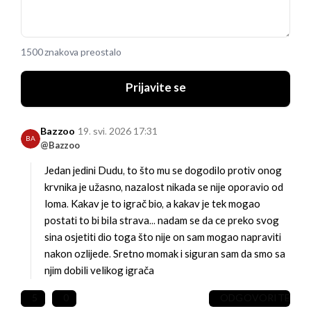
1500 znakova preostalo
Prijavite se
Bazzoo
19. svi. 2026 17:31
BA
@Bazzoo
Jedan jedini Dudu, to što mu se dogodilo protiv onog
krvnika je užasno, nazalost nikada se nije oporavio od
loma. Kakav je to igrač bio, a kakav je tek mogao
postati to bi bila strava... nadam se da ce preko svog
sina osjetiti dio toga što nije on sam mogao napraviti
nakon ozlijede. Sretno momak i siguran sam da smo sa
njim dobili velikog igrača
5
0
ODGOVORITE