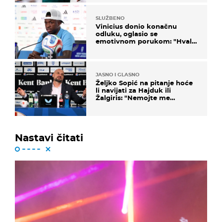
SLUŽBENO
Vinicius donio konačnu
odluku, oglasio se
emotivnom porukom: "Hvala
vam svima"
JASNO I GLASNO
Željko Sopić na pitanje hoće
li navijati za Hajduk ili
Žalgiris: "Nemojte me
vrijeđati"
Nastavi čitati