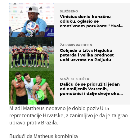
SLUŽBENO
Vinicius donio konačnu
odluku, oglasio se
emotivnom porukom: "Hvala
vam svima"
ŽALGIRIS RAZBIJEN
Golijada u Litvi: Hajduku
petarda i velika prednost
uoči uzvrata na Poljudu
SLAŽE SE STOŽER
Daliću će se pridružiti jedan
od omiljenih Vatrenih,
pomoćnici i dalje dvoje oko
ponude
Mladi Mattheus nedavno je dobio poziv U15
reprezentacije Hrvatske, a zanimljivo je da je zaigrao
upravo protiv Brazila.
Budući da Matheus kombinira