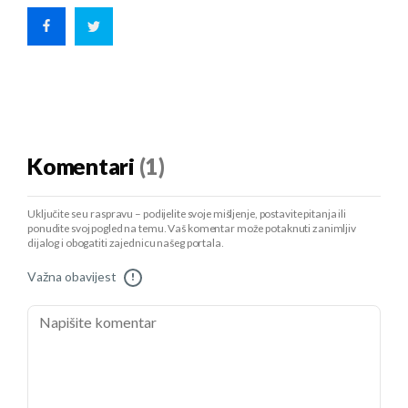
Komentari
(1)
Uključite se u raspravu – podijelite svoje mišljenje, postavite pitanja ili
ponudite svoj pogled na temu. Vaš komentar može potaknuti zanimljiv
dijalog i obogatiti zajednicu našeg portala.
Važna obavijest
!