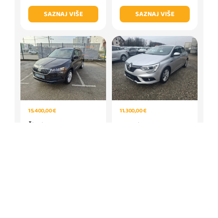
SAZNAJ VIŠE
SAZNAJ VIŠE
11.300,00 €
15.400,00 €
Renault megane 1.3
Škoda Karoq 1,6
tce*102ks*Klima*Tempo
AMBITION
mat*
SAZNAJ VIŠE
SAZNAJ VIŠE