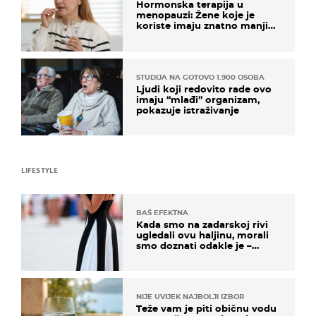
Hormonska terapija u
menopauzi: Žene koje je
koriste imaju znatno manji
rizik od ovoga
STUDIJA NA GOTOVO 1.900 OSOBA
Ljudi koji redovito rade ovo
imaju “mlađi” organizam,
pokazuje istraživanje
LIFESTYLE
BAŠ EFEKTNA
Kada smo na zadarskoj rivi
ugledali ovu haljinu, morali
smo doznati odakle je –
košta samo 18 eura
NIJE UVIJEK NAJBOLJI IZBOR
Teže vam je piti običnu vodu