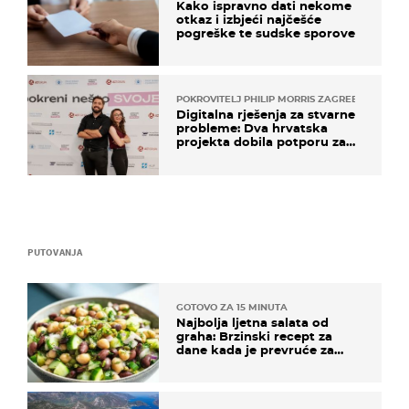
Kako ispravno dati nekome
otkaz i izbjeći najčešće
pogreške te sudske sporove
POKROVITELJ PHILIP MORRIS ZAGREB
Digitalna rješenja za stvarne
probleme: Dva hrvatska
projekta dobila potporu za
razvoj
PUTOVANJA
GOTOVO ZA 15 MINUTA
Najbolja ljetna salata od
graha: Brzinski recept za
dane kada je prevruće za
kuhanje