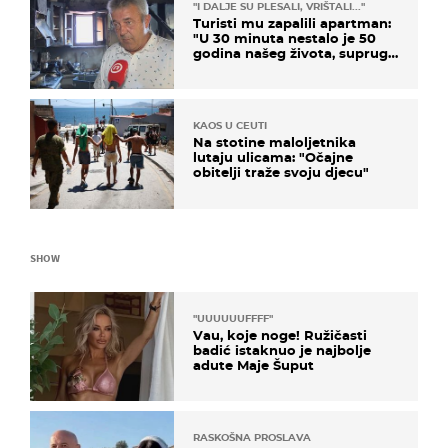
"I DALJE SU PLESALI, VRIŠTALI..."
Turisti mu zapalili apartman:
"U 30 minuta nestalo je 50
godina našeg života, supruga
i ja ne možemo oka sklopiti"
KAOS U CEUTI
Na stotine maloljetnika
lutaju ulicama: "Očajne
obitelji traže svoju djecu"
SHOW
"UUUUUUFFFF"
Vau, koje noge! Ružičasti
badić istaknuo je najbolje
adute Maje Šuput
RASKOŠNA PROSLAVA