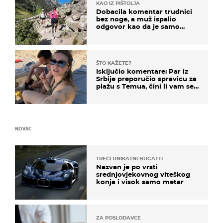
KAO IZ PIŠTOLJA
Dobacila komentar trudnici
bez noge, a muž ispalio
odgovor kao da je samo
čekao…
ŠTO KAŽETE?
Isključio komentare: Par iz
Srbije preporučio spravicu za
plažu s Temua, čini li vam se
ovo sigurnim?
NOVAC
TREĆI UNIKATNI BUGATTI
Nazvan je po vrsti
srednjovjekovnog viteškog
konja i visok samo metar
ZA POSLODAVCE