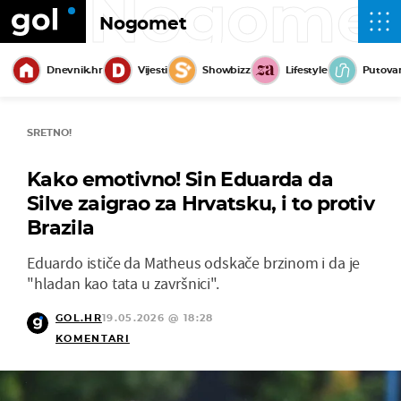
Nogome
Nogomet
Dnevnik.hr
Vijesti
Showbizz
Lifestyle
Putova
SRETNO!
Kako emotivno! Sin Eduarda da
Silve zaigrao za Hrvatsku, i to protiv
Brazila
Eduardo ističe da Matheus odskače brzinom i da je
"hladan kao tata u završnici".
GOL.HR
19.05.2026 @ 18:28
KOMENTARI