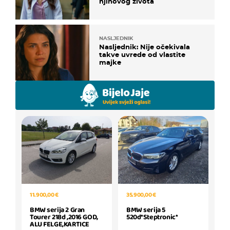
njihovog života
NASLJEDNIK
Nasljednik: Nije očekivala
takve uvrede od vlastite
majke
35.900,00 €
11.900,00 €
BMW serija 5
BMW serija 2 Gran
520d*Steptronic*
Tourer 218d ,2016 GOD,
ALU FELGE,KARTICE