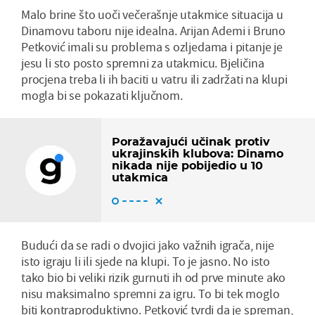
Malo brine što uoči večerašnje utakmice situacija u
Dinamovu taboru nije idealna. Arijan Ademi i Bruno
Petković imali su problema s ozljedama i pitanje je
jesu li sto posto spremni za utakmicu. Bjeličina
procjena treba li ih baciti u vatru ili zadržati na klupi
mogla bi se pokazati ključnom.
Poražavajući učinak protiv
ukrajinskih klubova: Dinamo
nikada nije pobijedio u 10
utakmica
Budući da se radi o dvojici jako važnih igrača, nije
isto igraju li ili sjede na klupi. To je jasno. No isto
tako bio bi veliki rizik gurnuti ih od prve minute ako
nisu maksimalno spremni za igru. To bi tek moglo
biti kontraproduktivno. Petković tvrdi da je spreman,