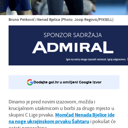
Bruno Petković i Nenad Bjelica (Photo: Josip Regovic/PIXSELL)
Dodajte gol.hr u omiljeni Google izvor
Dinamo je pred novim izazovom, možda i
krucijalnom utakmicom u borbi za drugo mjesto u
skupini C Lige prvaka.
Momčad Nenada Bjelice ide
na noge ukrajinskom prvaku Šahtaru
i pokušat će
ostati neporažena.