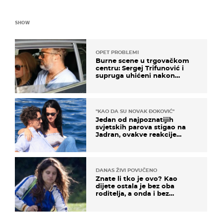
SHOW
OPET PROBLEMI
Burne scene u trgovačkom
centru: Sergej Trifunović i
supruga uhićeni nakon
svađe!
"KAO DA SU NOVAK ĐOKOVIĆ"
Jedan od najpoznatijih
svjetskih parova stigao na
Jadran, ovakve reakcije
vjerojatno nisu očekivali
DANAS ŽIVI POVUČENO
Znate li tko je ovo? Kao
dijete ostala je bez oba
roditelja, a onda i bez
milijuna koje je trebala
naslijediti