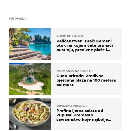
PUTOVANJA
VODIČ PO OTOKU
Veličanstveni Brač: Kameni
otok na kojem ćete pronaći
pustinju, predivne plaže i
uzbudljivu hranu
NAJMANJA NA SVIJETU
Čudo prirode: Predivna
pješčana plaža na 100 metara
od mora
OBVEZNO PROBATI!
Prefina ljetna salata od
kupusa: Kremasto
savršenstvo koje najbolje
paše uz pečeno meso