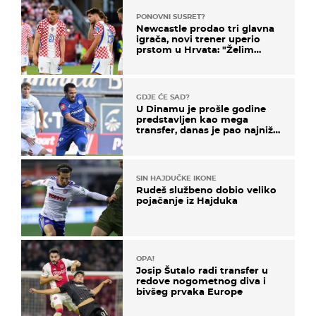
PONOVNI SUSRET?
Newcastle prodao tri glavna
igrača, novi trener uperio
prstom u Hrvata: "Želim
njega!"
GDJE ĆE SAD?
U Dinamu je prošle godine
predstavljen kao mega
transfer, danas je pao najniže
u karijeri
SIN HAJDUČKE IKONE
Rudeš službeno dobio veliko
pojačanje iz Hajduka
OPA!
Josip Šutalo radi transfer u
redove nogometnog diva i
bivšeg prvaka Europe