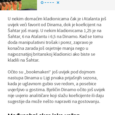
U nekim domaćim kladionicama čak je i Atalanta još
uvijek veći favorit od Dinama, dok je koeficijent na
Šahtar još manji. U nekim kladionicama 1,25 je na
Šahtar, 6 na Atalantu i 6,5 na Dinamo. Kad se tomu
doda manipulativni trošak i porez, zapravo je
konačna zarada još osjetnije manja nego u
najpoznatijoj britanskoj kladionici ako biste se
kladili na Šahtar.
Očito su „bookmakeri“ još uvijek pod dojmom
nastupa Dinama u Ligi prvaka prijašnjih sezona,
kada je uglavnom gubio sve redom, a posebice
uvjerljivo u gostima. Bjeličin Dinamo očito još uvijek
nije uvjerio analitičare koji slažu koeficijente ili daju
sugestije da može nešto napraviti na gostovanju.