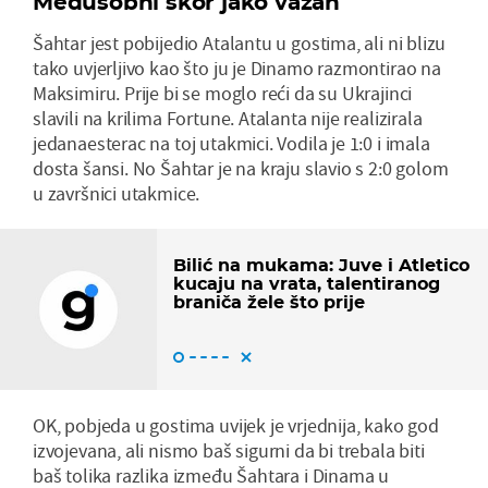
Međusobni skor jako važan
Šahtar jest pobijedio Atalantu u gostima, ali ni blizu
tako uvjerljivo kao što ju je Dinamo razmontirao na
Maksimiru. Prije bi se moglo reći da su Ukrajinci
slavili na krilima Fortune. Atalanta nije realizirala
jedanaesterac na toj utakmici. Vodila je 1:0 i imala
dosta šansi. No Šahtar je na kraju slavio s 2:0 golom
u završnici utakmice.
Bilić na mukama: Juve i Atletico
kucaju na vrata, talentiranog
braniča žele što prije
OK, pobjeda u gostima uvijek je vrjednija, kako god
izvojevana, ali nismo baš sigurni da bi trebala biti
baš tolika razlika između Šahtara i Dinama u