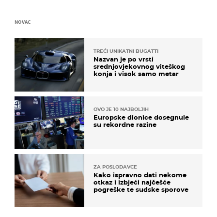
NOVAC
TREĆI UNIKATNI BUGATTI
Nazvan je po vrsti
srednjovjekovnog viteškog
konja i visok samo metar
OVO JE 10 NAJBOLJIH
Europske dionice dosegnule
su rekordne razine
ZA POSLODAVCE
Kako ispravno dati nekome
otkaz i izbjeći najčešće
pogreške te sudske sporove