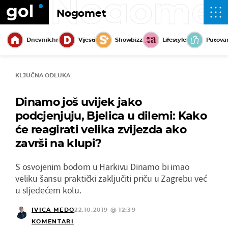
Nogome
Nogomet
Dnevnik.hr
Vijesti
Showbizz
Lifestyle
Putova
KLJUČNA ODLUKA
Dinamo još uvijek jako
podcjenjuju, Bjelica u dilemi: Kako
će reagirati velika zvijezda ako
završi na klupi?
S osvojenim bodom u Harkivu Dinamo bi imao
veliku šansu praktički zaključiti priču u Zagrebu već
u sljedećem kolu.
IVICA MEDO
22.10.2019 @ 12:39
KOMENTARI