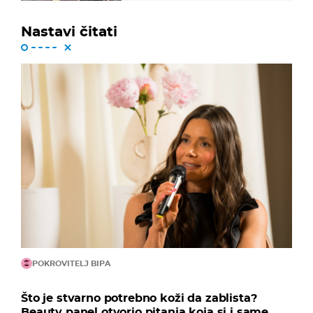
Nastavi čitati
POKROVITELJ BIPA
Što je stvarno potrebno koži da zablista?
Beauty panel otvorio pitanja koja si i same