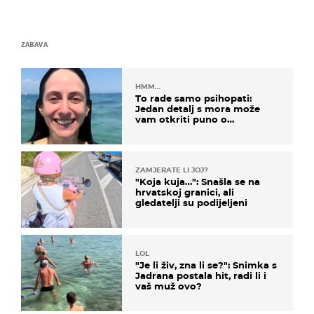
ZABAVA
HMM…
To rade samo psihopati:
Jedan detalj s mora može
vam otkriti puno o
prijateljima
ZAMJERATE LI JOJ?
"Koja kuja…": Snašla se na
hrvatskoj granici, ali
gledatelji su podijeljeni
LOL
"Je li živ, zna li se?": Snimka s
Jadrana postala hit, radi li i
vaš muž ovo?