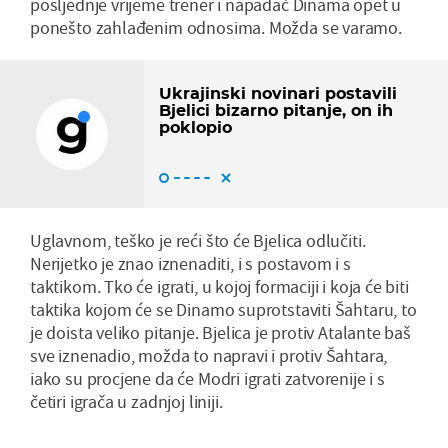
posljednje vrijeme trener i napadač Dinama opet u
ponešto zahlađenim odnosima. Možda se varamo.
Ukrajinski novinari postavili
Bjelici bizarno pitanje, on ih
poklopio
Uglavnom, teško je reći što će Bjelica odlučiti.
Nerijetko je znao iznenaditi, i s postavom i s
taktikom. Tko će igrati, u kojoj formaciji i koja će biti
taktika kojom će se Dinamo suprotstaviti Šahtaru, to
je doista veliko pitanje. Bjelica je protiv Atalante baš
sve iznenadio, možda to napravi i protiv Šahtara,
iako su procjene da će Modri igrati zatvorenije i s
četiri igrača u zadnjoj liniji.