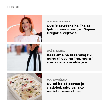
LIFESTYLE
U NOJ NIJE VRUĆE
Ovo je savršena haljina za
ljeto i more - nosi je i Bojana
Gregorić Vejzović
BAŠ EFEKTNA
Kada smo na zadarskoj rivi
ugledali ovu haljinu, morali
smo doznati odakle je –
košta samo 18 eura
MA, SAVRŠENO!
Kultni kolač postao je
sladoled, tako ga lako
možete napraviti sami