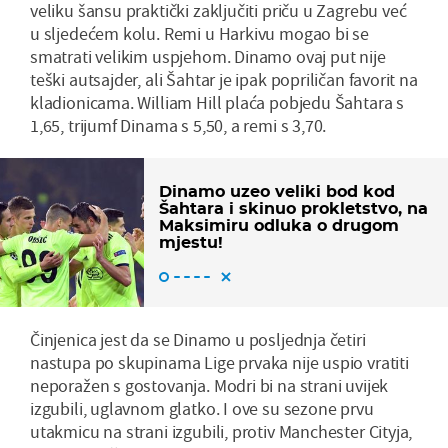
veliku šansu praktički zaključiti priču u Zagrebu već
u sljedećem kolu. Remi u Harkivu mogao bi se
smatrati velikim uspjehom. Dinamo ovaj put nije
teški autsajder, ali Šahtar je ipak popriličan favorit na
kladionicama. William Hill plaća pobjedu Šahtara s
1,65, trijumf Dinama s 5,50, a remi s 3,70.
Dinamo uzeo veliki bod kod
Šahtara i skinuo prokletstvo, na
Maksimiru odluka o drugom
mjestu!
Činjenica jest da se Dinamo u posljednja četiri
nastupa po skupinama Lige prvaka nije uspio vratiti
neporažen s gostovanja. Modri bi na strani uvijek
izgubili, uglavnom glatko. I ove su sezone prvu
utakmicu na strani izgubili, protiv Manchester Cityja,