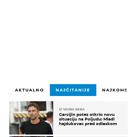
1500 znakova preostalo
Prijavite se
AKTUALNO
NAJČITANIJE
NAJKOMENTI
IZ VEDRA NEBA
Garcijin potez otkrio novu
situaciju na Poljudu: Mladi
hajdukovac pred odlaskom