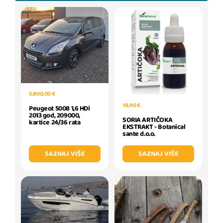
5.800,00 €
18,90 €
Peugeot 5008 1,6 HDi
2013 god, 209000,
SORIA ARTIČOKA
kartice 24/36 rata
EKSTRAKT - Botanical
sante d.o.o.
SAZNAJ VIŠE
SAZNAJ VIŠE