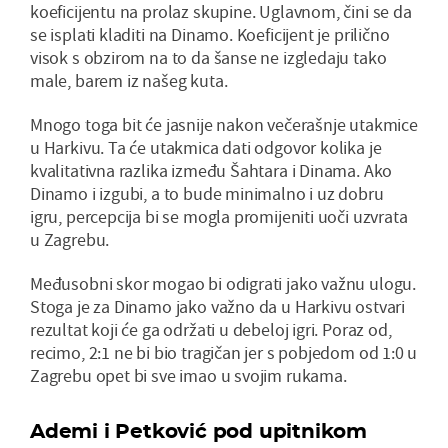
koeficijentu na prolaz skupine. Uglavnom, čini se da
se isplati kladiti na Dinamo. Koeficijent je prilično
visok s obzirom na to da šanse ne izgledaju tako
male, barem iz našeg kuta.
Mnogo toga bit će jasnije nakon večerašnje utakmice
u Harkivu. Ta će utakmica dati odgovor kolika je
kvalitativna razlika između Šahtara i Dinama. Ako
Dinamo i izgubi, a to bude minimalno i uz dobru
igru, percepcija bi se mogla promijeniti uoči uzvrata
u Zagrebu.
Međusobni skor mogao bi odigrati jako važnu ulogu.
Stoga je za Dinamo jako važno da u Harkivu ostvari
rezultat koji će ga održati u debeloj igri. Poraz od,
recimo, 2:1 ne bi bio tragičan jer s pobjedom od 1:0 u
Zagrebu opet bi sve imao u svojim rukama.
Ademi i Petković pod upitnikom