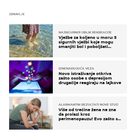
ZDRAVLJE
NAJSIGURNIJI OBLIK REKREACIJE
Vježbe za koljeno u moru: 5
sigurnih vježbi koje mogu
smanjiti bol i poboljšati
pokretljivost
IZNENAĐUJUĆA VEZA
Novo istraživanje otkriva
zašto osobe s depresijom
drugačije reagiraju na lajkove
ALARMANTNI REZULTATI NOVE STUDIJE
Više od trećine žena ne zna
da prolazi kroz
perimenopauzu! Evo zašto su
simptomi toliko zbunjujući