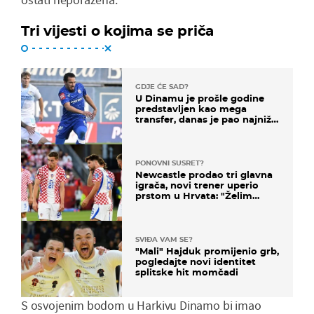
Tri vijesti o kojima se priča
GDJE ĆE SAD?
U Dinamu je prošle godine
predstavljen kao mega
transfer, danas je pao najniže
u karijeri
PONOVNI SUSRET?
Newcastle prodao tri glavna
igrača, novi trener uperio
prstom u Hrvata: "Želim
njega!"
SVIĐA VAM SE?
"Mali" Hajduk promijenio grb,
pogledajte novi identitet
splitske hit momčadi
S osvojenim bodom u Harkivu Dinamo bi imao