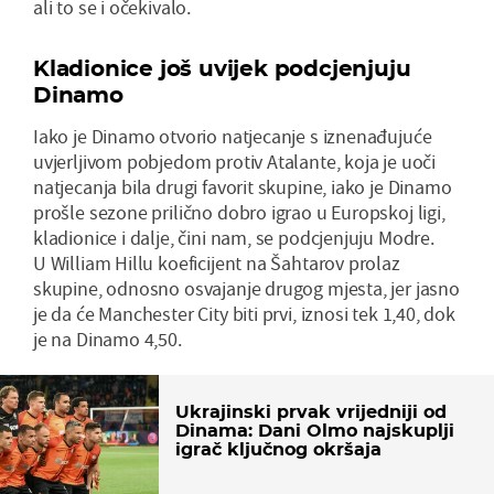
ali to se i očekivalo.
Kladionice još uvijek podcjenjuju
Dinamo
Iako je Dinamo otvorio natjecanje s iznenađujuće
uvjerljivom pobjedom protiv Atalante, koja je uoči
natjecanja bila drugi favorit skupine, iako je Dinamo
prošle sezone prilično dobro igrao u Europskoj ligi,
kladionice i dalje, čini nam, se podcjenjuju Modre.
U William Hillu koeficijent na Šahtarov prolaz
skupine, odnosno osvajanje drugog mjesta, jer jasno
je da će Manchester City biti prvi, iznosi tek 1,40, dok
je na Dinamo 4,50.
Ukrajinski prvak vrijedniji od
Dinama: Dani Olmo najskuplji
igrač ključnog okršaja