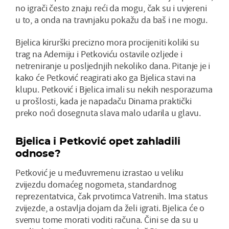
no igrači često znaju reći da mogu, čak su i uvjereni
u to, a onda na travnjaku pokažu da baš i ne mogu.
Bjelica kirurški precizno mora procijeniti koliki su
trag na Ademiju i Petkoviću ostavile ozljede i
netreniranje u posljednjih nekoliko dana. Pitanje je i
kako će Petković reagirati ako ga Bjelica stavi na
klupu. Petković i Bjelica imali su nekih nesporazuma
u prošlosti, kada je napadaču Dinama praktički
preko noći dosegnuta slava malo udarila u glavu.
Bjelica i Petković opet zahladili
odnose?
Petković je u međuvremenu izrastao u veliku
zvijezdu domaćeg nogometa, standardnog
reprezentatvica, čak prvotimca Vatrenih. Ima status
zvijezde, a ostavlja dojam da želi igrati. Bjelica će o
svemu tome morati voditi računa. Čini se da su u