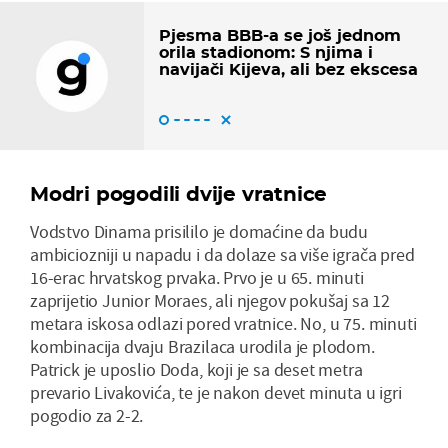
Pjesma BBB-a se još jednom
orila stadionom: S njima i
navijači Kijeva, ali bez ekscesa
Modri pogodili dvije vratnice
Vodstvo Dinama prisililo je domaćine da budu
ambiciozniji u napadu i da dolaze sa više igrača pred
16-erac hrvatskog prvaka. Prvo je u 65. minuti
zaprijetio Junior Moraes, ali njegov pokušaj sa 12
metara iskosa odlazi pored vratnice. No, u 75. minuti
kombinacija dvaju Brazilaca urodila je plodom.
Patrick je uposlio Doda, koji je sa deset metra
prevario Livakovića, te je nakon devet minuta u igri
pogodio za 2-2.