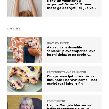
Kako do vaginalnog
orgazma? Samo 18 % žena
može ga doživjeti isključivo
na ovaj način
LIFESTYLE
NOVE KOLEKCIJE
Ako su vam dosadile
“obične” plave traperice, ove
jeseni dolazite na svoje -
izdvajamo 15 hit modela
PREJEDNOSTAVNO ZA SLOŽITI
Ovo je pravi ljetni tiramisu s
limunom i borovnicama – baš
osvježava i jako je fin
POPUT SIRENE
Haljina Danijele Martinović
ističe ženstvenu figuru, a