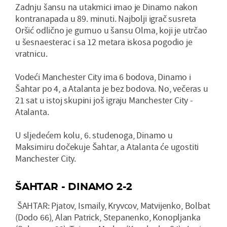
Zadnju šansu na utakmici imao je Dinamo nakon
kontranapada u 89. minuti. Najbolji igrač susreta
Oršić odlično je gurnuo u šansu Olma, koji je utrčao
u šesnaesterac i sa 12 metara iskosa pogodio je
vratnicu.
Vodeći Manchester City ima 6 bodova, Dinamo i
Šahtar po 4, a Atalanta je bez bodova. No, večeras u
21 sat u istoj skupini još igraju Manchester City -
Atalanta.
U sljedećem kolu, 6. studenoga, Dinamo u
Maksimiru dočekuje Šahtar, a Atalanta će ugostiti
Manchester City.
ŠAHTAR - DINAMO 2-2
ŠAHTAR: Pjatov, Ismaily, Kryvcov, Matvijenko, Bolbat
(Dodo 66), Alan Patrick, Stepanenko, Konopljanka