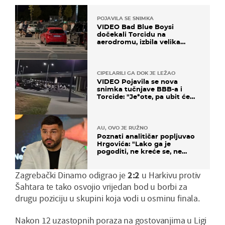
POJAVILA SE SNIMKA
VIDEO Bad Blue Boysi
dočekali Torcidu na
aerodromu, izbila velika
masovna tučnjava
CIPELARILI GA DOK JE LEŽAO
VIDEO Pojavila se nova
snimka tučnjave BBB-a i
Torcide: "Je*ote, pa ubit će
ga!"
AU, OVO JE RUŽNO
Poznati analitičar popljuvao
Hrgovića: "Lako ga je
pogoditi, ne kreće se, ne
koristi noge..."
Zagrebački Dinamo odigrao je
2
:2
u Harkivu protiv
Šahtara te tako osvojio vrijedan bod u borbi za
drugu poziciju u skupini koja vodi u osminu finala.
Nakon 12 uzastopnih poraza na gostovanjima u Ligi