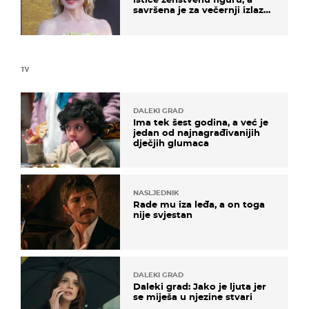
savršena je za večernji izlazak
na moru
TV
DALEKI GRAD
Ima tek šest godina, a već je
jedan od najnagrađivanijih
dječjih glumaca
NASLJEDNIK
Rade mu iza leđa, a on toga
nije svjestan
DALEKI GRAD
Daleki grad: Jako je ljuta jer
se miješa u njezine stvari