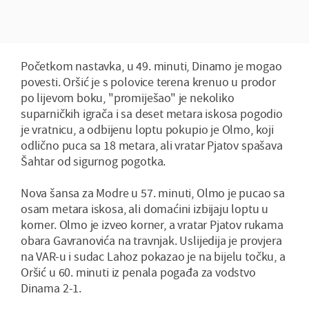
Početkom nastavka, u 49. minuti, Dinamo je mogao
povesti. Oršić je s polovice terena krenuo u prodor
po lijevom boku, "promiješao" je nekoliko
suparničkih igrača i sa deset metara iskosa pogodio
je vratnicu, a odbijenu loptu pokupio je Olmo, koji
odlično puca sa 18 metara, ali vratar Pjatov spašava
Šahtar od sigurnog pogotka.
Nova šansa za Modre u 57. minuti, Olmo je pucao sa
osam metara iskosa, ali domaćini izbijaju loptu u
korner. Olmo je izveo korner, a vratar Pjatov rukama
obara Gavranovića na travnjak. Uslijedija je provjera
na VAR-u i sudac Lahoz pokazao je na bijelu točku, a
Oršić u 60. minuti iz penala pogađa za vodstvo
Dinama 2-1.