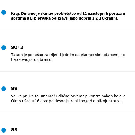
Kraj. Dinamo je skinuo prokletstvo od 12 uzastopnih poraza u
gostima u Ligi prvaka odigravši jako dobrih 2:2 u Ukrajini.
90+2
Taison je pokušao zaprijetiti jednim dalekometnim udarcem, no
Livaković je to obranio.
89
Velika prilika za Dinamo! Odlično otvaranje kontre nakon koje je
Olmo ušao u 16-erac po desnoj strani i pogodio bližnju stativu.
85