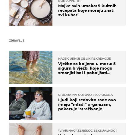
BON APPETIT!
Majke svih umaka: 5 kultnih
recepata koje moraju znati
svi kuhari
ZDRAVLJE
NAJSIGURNIJI OBLIK REKREACIJE
Vježbe za koljeno u moru: 5
sigurnih vježbi koje mogu
smanjiti bol i poboljšati
pokretljivost
STUDIJA NA GOTOVO 1.900 OSOBA
Ljudi koji redovito rade ovo
imaju “mlađi” organizam,
pokazuje istraživanje
"VRHUNAC" ŽENSKOG SEKSUALNOG ISKUSTVA