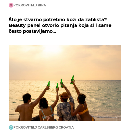
POKROVITELJ BIPA
Što je stvarno potrebno koži da zablista?
Beauty panel otvorio pitanja koja si i same
često postavljamo...
25
Dinamo je izjednačio! Moro je sjajno oduzeo loptu i proigrao
Oršića, koji je prošo po lijevoj strani te odlično ubacio u peterac za
Olma koji je samo podmetnuo nogu.
22
Novi žuti karton za Dinamo, ovaj puta za Perića.
POKROVITELJ CARLSBERG CROATIA