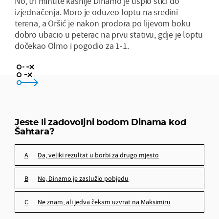
No, tri minute kasnije Dinamo je uspio stići do
izjednačenja. Moro je oduzeo loptu na sredini
terena, a Oršić je nakon prodora po lijevom boku
dobro ubacio u peterac na prvu stativu, gdje je loptu
dočekao Olmo i pogodio za 1-1.
da, veliki rezultat u borbi za drugo mjesto
ne, Dinamo je zaslužio pobjedu
Jeste li zadovoljni bodom Dinama kod
Šahtara?
ne znam, ali jedva čekam uzvrat na Maksimiru
da, veliki rezultat u borbi za drugo mjesto
ne, Dinamo je zaslužio pobjedu
ne znam, ali jedva čekam uzvrat na Maksimiru