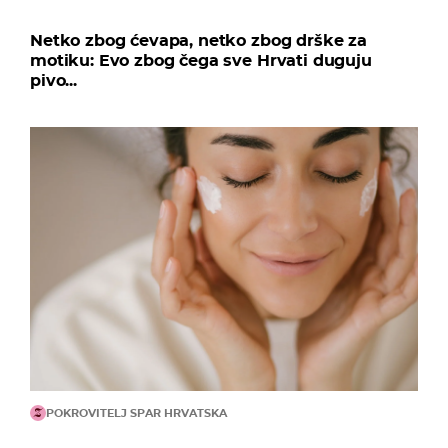
Netko zbog ćevapa, netko zbog drške za
motiku: Evo zbog čega sve Hrvati duguju
pivo...
16
Šahtar je poveo! Marlos je prošao po desnoj strani i odlično
uposlio dotrčalog Konoplyanku u sredini, koji je je pogodio
suprotni kut.
13
Bila je gužva u petercu Dinama, ali obrana modrih je očistila.
POKROVITELJ SPAR HRVATSKA