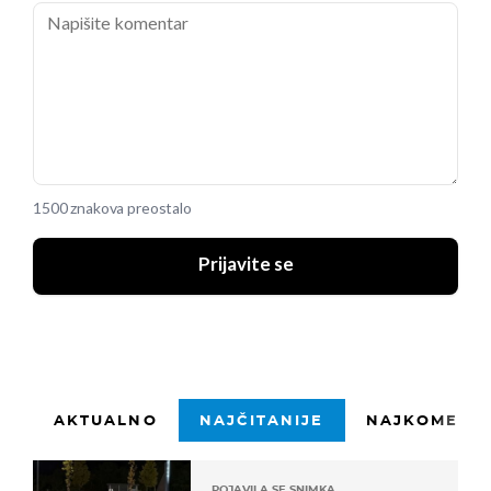
Moraes je pucao s ruba 16-erca, ali lopta je otišla preko gola.
49
Kakve dvije prilike za Dinamo! Prvo se Oršić sjurio preko više od pola
terena pa pogodio bližnju stativu, a onda Olmo u nastavku akcije
gađao pod gredu, ali Pjatov je fenomenalno obranio.
1500 znakova preostalo
Prijavite se
47
Leovac je opalio iskosa s lijeve strane malo izvan 16-erca, ali lopta je
prohujala iznad gola.
AKTUALNO
NAJČITANIJE
NAJKOMENTI
46
Krenulo je drugo poluvrijeme.
POJAVILA SE SNIMKA