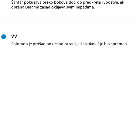
Šahtar pokušava preko bokova doći do preokreta i vodstva, ali
obrana Dinama zasad oklijeva svim napadima.
77
Solomon je prošao po desnoj strani, ali Livaković je bio spreman.
75
Šahtar je izjednačio! Alan Patrick je poslao fantastičnu okomitu
loptu i izbacio svog igrača samog pred Livakovića, a Dodo koji je
malo prije ušao se dobro snašao i pogodio za 2:2.
68
Ademi izlazi iz igre, a ušao je Amer Gojak.