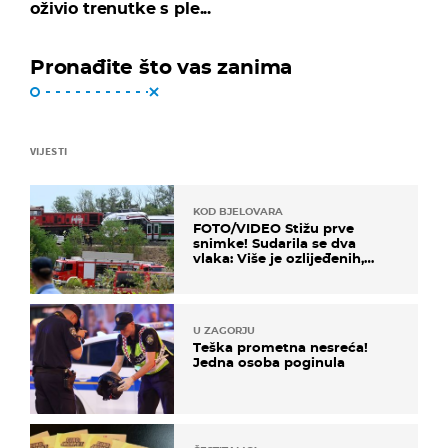
oživio trenutke s ple...
Pronađite što vas zanima
Šahtar i Dinamo su pobjedama izbacili Atalantu iz kombinacija za
prolazak skupine. Ukrajinski i hrvatski prvak se bore za tu drugu
poziciju iza Cityja i zato će večerašnji susret, kao i onaj na Maksimiru
za dva tjedna, puno toga odlučiti.
VIJESTI
KOD BJELOVARA
Dinamo će probati izbjeći 13. uzastopni gostujući poraz u Ligi
FOTO/VIDEO Stižu prve
prvaka.
snimke! Sudarila se dva
vlaka: Više je ozlijeđenih,
hitne službe na terenu
U ZAGORJU
Konopljanka, Moraes, Taison i Marlos udarna je ofenzivna četvorka
Teška prometna nesreća!
domaćina, no lijevi bek Ismaily najskuplji je nogometaš Šahtara i
Jedna osoba poginula
velika opasnost za Dinamovu desnu stranu.