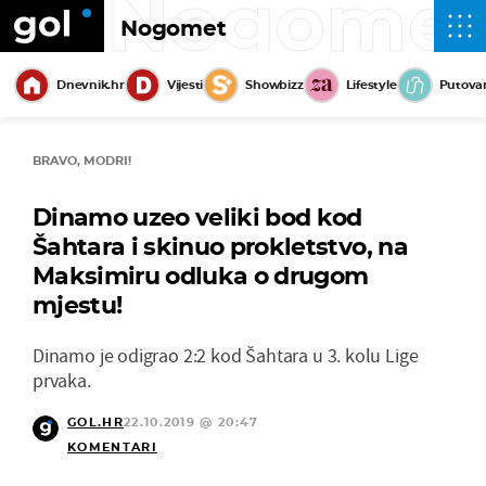
Nogome
Nogomet
Dnevnik.hr
Vijesti
Showbizz
Lifestyle
Putova
BRAVO, MODRI!
Dinamo uzeo veliki bod kod
Šahtara i skinuo prokletstvo, na
Maksimiru odluka o drugom
mjestu!
Dinamo je odigrao 2:2 kod Šahtara u 3. kolu Lige
prvaka.
GOL.HR
22.10.2019 @ 20:47
KOMENTARI