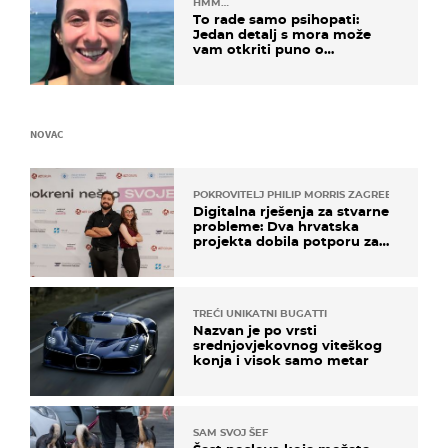
HMM…
To rade samo psihopati:
Jedan detalj s mora može
vam otkriti puno o
prijateljima
Objavljene su početne postave!
NOVAC
POKROVITELJ PHILIP MORRIS ZAGREB
Digitalna rješenja za stvarne
probleme: Dva hrvatska
projekta dobila potporu za
razvoj
TREĆI UNIKATNI BUGATTI
Nazvan je po vrsti
srednjovjekovnog viteškog
konja i visok samo metar
SAM SVOJ ŠEF