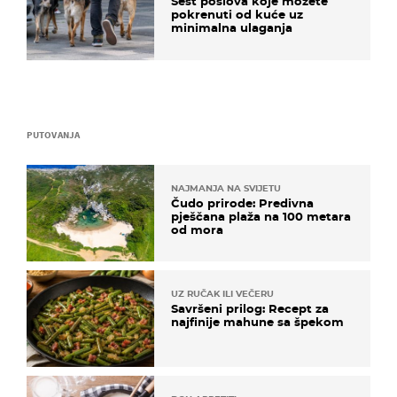
Šest poslova koje možete
pokrenuti od kuće uz
minimalna ulaganja
PUTOVANJA
NAJMANJA NA SVIJETU
Čudo prirode: Predivna
pješčana plaža na 100 metara
od mora
UZ RUČAK ILI VEČERU
Savršeni prilog: Recept za
najfinije mahune sa špekom