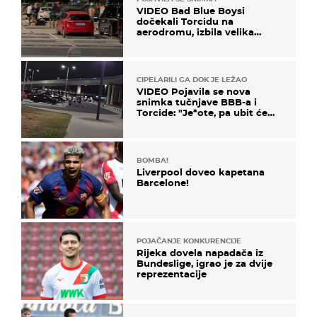
VIDEO Bad Blue Boysi
dočekali Torcidu na
aerodromu, izbila velika
masovna tučnjava
Poluvrijeme - Dinamo ima rezultat i igru nakon prvih 45 minuta u
Harkivu.
CIPELARILI GA DOK JE LEŽAO
VIDEO Pojavila se nova
snimka tučnjave BBB-a i
Torcide: "Je*ote, pa ubit će
ga!"
44
Dinamo se dobro predstavio u prvom dijelu protiv Šahtara. Nije pao
BOMBA!
nakon prvog gola i uspio se nametnuti u sredini terena.
Liverpool doveo kapetana
Barcelone!
38
POJAČANJE KONKURENCIJE
Rijeka dovela napadača iz
Moro je okušao jedan dalekometni udarac, ali vratar Šahtara je bio
Bundeslige, igrao je za dvije
spreman.
reprezentacije