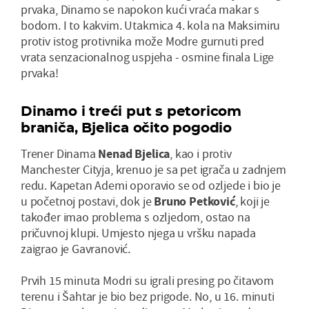
prvaka, Dinamo se napokon kući vraća makar s
bodom. I to kakvim. Utakmica 4. kola na Maksimiru
protiv istog protivnika može Modre gurnuti pred
vrata senzacionalnog uspjeha - osmine finala Lige
prvaka!
Dinamo i treći put s petoricom
braniča, Bjelica očito pogodio
Trener Dinama
Nenad Bjelica
, kao i protiv
Manchester Cityja, krenuo je sa pet igrača u zadnjem
redu. Kapetan Ademi oporavio se od ozljede i bio je
u početnoj postavi, dok je
Bruno Petković
, koji je
također imao problema s ozljedom, ostao na
pričuvnoj klupi. Umjesto njega u vršku napada
zaigrao je Gavranović.
Prvih 15 minuta Modri su igrali presing po čitavom
terenu i Šahtar je bio bez prigode. No, u 16. minuti