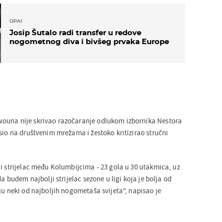
OPA!
Josip Šutalo radi transfer u redove
nogometnog diva i bivšeg prvaka Europe
ouna nije skrivao razočaranje odlukom izbornika Nestora
sio na društvenim mrežama i žestoko kritizirao stručni
ji strijelac među Kolumbijcima - 23 gola u 30 utakmica, uz
da budem najbolji strijelac sezone u ligi koja je bolja od
ju neki od najboljih nogometaša svijeta", napisao je