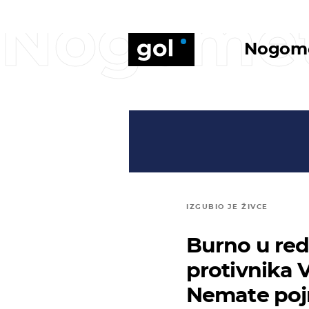
Nogome
Nogom
IZGUBIO JE ŽIVCE
Burno u re
protivnika V
Nemate poj