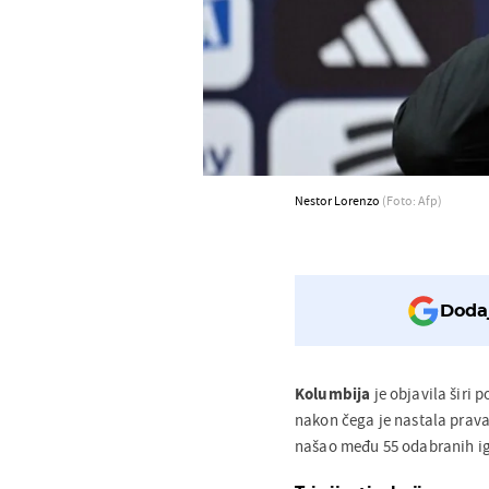
Nestor Lorenzo
(Foto: Afp)
Dodaj
Kolumbija
je objavila širi 
nakon čega je nastala prav
našao među 55 odabranih igr