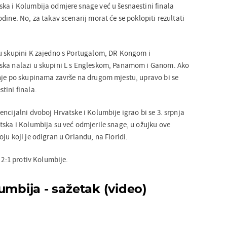
ka i Kolumbija odmjere snage već u šesnaestini finala
dine. No, za takav scenarij morat će se poklopiti rezultati
 u skupini K zajedno s Portugalom, DR Kongom i
ska nalazi u skupini L s Engleskom, Panamom i Ganom. Ako
nje po skupinama završe na drugom mjestu, upravo bi se
tini finala.
ncijalni dvoboj Hrvatske i Kolumbije igrao bi se 3. srpnja
tska i Kolumbija su već odmjerile snage, u ožujku ove
ju koji je odigran u Orlandu, na Floridi.
 2:1 protiv Kolumbije.
umbija - sažetak (video)