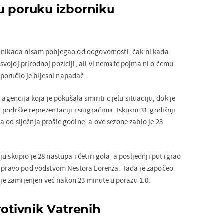
u poruku izborniku
, nikada nisam pobjegao od odgovornosti, čak ni kada
vojoj prirodnoj poziciji, ali vi nemate pojma ni o čemu.
, poručio je bijesni napadač.
 agencija koja je pokušala smiriti cijelu situaciju, dok je
podrške reprezentaciji i suigračima. Iskusni 31-godišnji
 od siječnja prošle godine, a ove sezone zabio je 23
.
u skupio je 28 nastupa i četiri gola, a posljednji put igrao
 upravo pod vodstvom Nestora Lorenza. Tada je započeo
i je zamijenjen već nakon 23 minute u porazu 1:0.
rotivnik Vatrenih