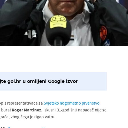
te gol.hr u omiljeni Google izvor
popis reprezentativaca za
Svjetsko nogometno prvenstvo
,
a bura!
Roger Martinez
, iskusni 31-godišnji napadač nije se
ača, zbog čega je rigao vatru.