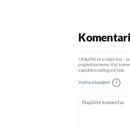
Komentar
Uključite se u raspravu – pod
pogled na temu. Vaš koment
zajednicu našeg portala.
Važna obavijest
!