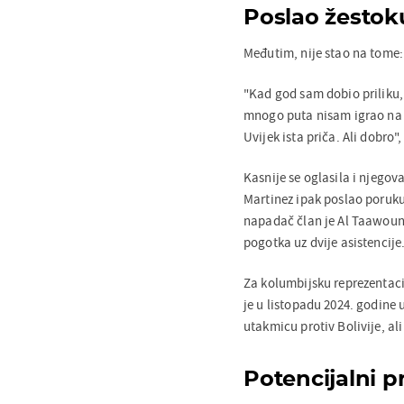
Poslao žestok
Međutim, nije stao na tome:
"Kad god sam dobio priliku
mnogo puta nisam igrao na s
Uvijek ista priča. Ali dobro"
Kasnije se oglasila i njegova
Martinez ipak poslao poruku 
napadač član je Al Taawouna
pogotka uz dvije asistencije
Za kolumbijsku reprezentacij
je u listopadu 2024. godine
utakmicu protiv Bolivije, al
Potencijalni p