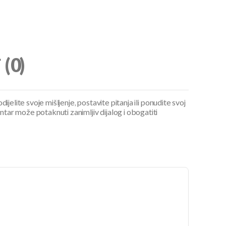
i
(0)
ijelite svoje mišljenje, postavite pitanja ili ponudite svoj
ar može potaknuti zanimljiv dijalog i obogatiti