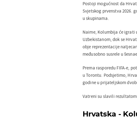
Postoji mogućnost da Hrvats
Svjetskog prvenstva 2026. go
u skupinama.
Naime, Kolumbija će igrati
Uzbekistanom, dok se Hrvat
obje reprezentacije natjeca
međusobno susrele u šesnaes
Prema rasporedu FIFA-e, pote
u Torontu. Podsjetimo, Hrva
godine u prijateljskom dvobo
Vatreni su slavili rezultatom
Hrvatska - Kol