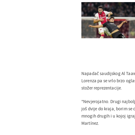
Napadač saudijskog Al Taaw
Lorenza pa se vrlo brzo ogla
stožer reprezentacije.
"Nevjerojatno. Drugi najbol
još dvije do kraja, borim se 
mnogih drugih i u kojoj igra
Martínez.