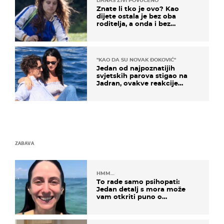
DANAS ŽIVI POVUČENO
Znate li tko je ovo? Kao
dijete ostala je bez oba
roditelja, a onda i bez
milijuna koje je trebala
naslijediti
"KAO DA SU NOVAK ĐOKOVIĆ"
Jedan od najpoznatijih
svjetskih parova stigao na
Jadran, ovakve reakcije
vjerojatno nisu očekivali
ZABAVA
HMM…
To rade samo psihopati:
Jedan detalj s mora može
vam otkriti puno o
prijateljima