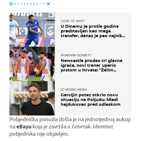
GDJE ĆE SAD?
U Dinamu je prošle godine
predstavljen kao mega
transfer, danas je pao najniže
u karijeri
PONOVNI SUSRET?
Newcastle prodao tri glavna
igrača, novi trener uperio
prstom u Hrvata: "Želim
njega!"
IZ VEDRA NEBA
Garcijin potez otkrio novu
situaciju na Poljudu: Mladi
hajdukovac pred odlaskom
Pobjednička ponuda došla je na jednotjednoj aukciji
na
eBayu
koja je završila u četvrtak. Identitet
pobjednika nije objavljen.