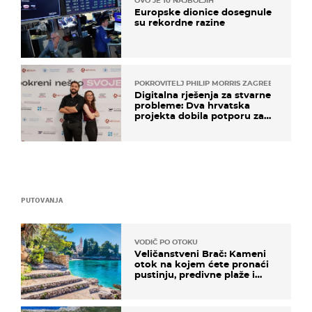
OVO JE 10 NAJBOLJIH
Europske dionice dosegnule
su rekordne razine
POKROVITELJ PHILIP MORRIS ZAGREB
Digitalna rješenja za stvarne
probleme: Dva hrvatska
projekta dobila potporu za
razvoj
PUTOVANJA
VODIČ PO OTOKU
Veličanstveni Brač: Kameni
otok na kojem ćete pronaći
pustinju, predivne plaže i
uzbudljivu hranu