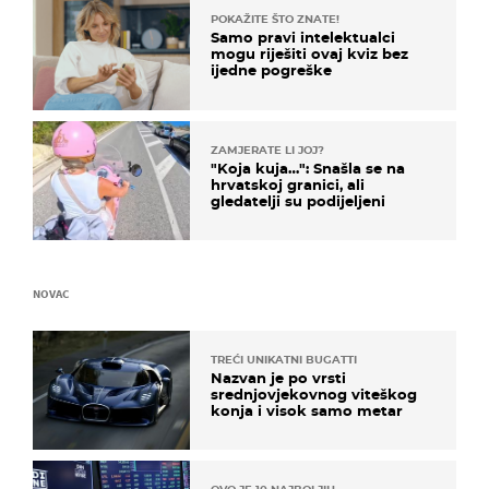
POKAŽITE ŠTO ZNATE!
Samo pravi intelektualci
mogu riješiti ovaj kviz bez
ijedne pogreške
ZAMJERATE LI JOJ?
"Koja kuja…": Snašla se na
hrvatskoj granici, ali
gledatelji su podijeljeni
NOVAC
TREĆI UNIKATNI BUGATTI
Nazvan je po vrsti
srednjovjekovnog viteškog
konja i visok samo metar