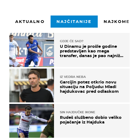
AKTUALNO
NAJČITANIJE
NAJKOMENTI
GDJE ĆE SAD?
U Dinamu je prošle godine
predstavljen kao mega
transfer, danas je pao najniže
u karijeri
IZ VEDRA NEBA
Garcijin potez otkrio novu
situaciju na Poljudu: Mladi
hajdukovac pred odlaskom
SIN HAJDUČKE IKONE
Rudeš službeno dobio veliko
pojačanje iz Hajduka