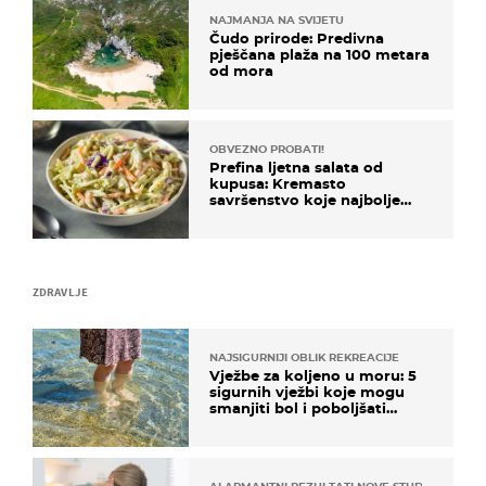
NAJMANJA NA SVIJETU
Čudo prirode: Predivna
pješčana plaža na 100 metara
od mora
OBVEZNO PROBATI!
Prefina ljetna salata od
kupusa: Kremasto
savršenstvo koje najbolje
paše uz pečeno meso
ZDRAVLJE
NAJSIGURNIJI OBLIK REKREACIJE
Vježbe za koljeno u moru: 5
sigurnih vježbi koje mogu
smanjiti bol i poboljšati
pokretljivost