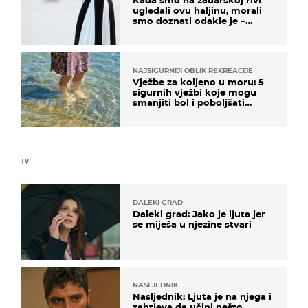
Kada smo na zadarskoj rivi
ugledali ovu haljinu, morali
smo doznati odakle je –
košta samo 18 eura
NAJSIGURNIJI OBLIK REKREACIJE
Vježbe za koljeno u moru: 5
sigurnih vježbi koje mogu
smanjiti bol i poboljšati
pokretljivost
TV
DALEKI GRAD
Daleki grad: Jako je ljuta jer
se miješa u njezine stvari
NASLJEDNIK
Nasljednik: Ljuta je na njega i
zahtjeva da učini nešto