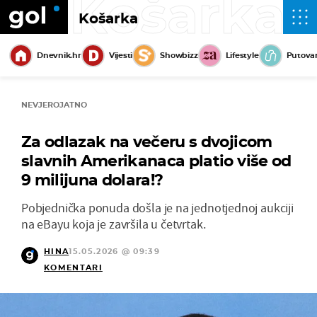
Košarka
Košarka
Dnevnik.hr
Vijesti
Showbizz
Lifestyle
Putova
NEVJEROJATNO
Za odlazak na večeru s dvojicom
slavnih Amerikanaca platio više od
9 milijuna dolara!?
Pobjednička ponuda došla je na jednotjednoj aukciji
na eBayu koja je završila u četvrtak.
HINA
15.05.2026 @ 09:39
KOMENTARI