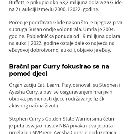
Buffett je prikupio oko 53,2 milijuna dolara za Glide
na 21 aukciji između 2000. i 2022. godine.
Počeo je podržavati Glide nakon što je njegova prva
supruga Susan ondje volontirala. Umrla je 2004.
godine. Pobjednička ponuda od 19 milijuna dolara
na aukciji 2022. godine ostaje daleko najveća na
eBayovoj dobrotvornoj aukciji, objavio je eBay.
Bračni par Curry fokusirao se na
pomoć djeci
Organizaciju Eat. Learn. Play. osnovali su Stephen i
Ayesha Curry, a bavi se osiguravanjem hranjivih
obroka, pismenosti djece i održavanje fizički
aktivnog načina života.
Stephen Curry s Golden State Warriorsima četiri
je puta osvajao naslov NBA prvaka i dva je puta
proglašen MVP-jem. Ayesha Curry je poduzetnica,