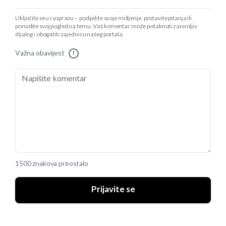
Uključite se u raspravu – podijelite svoje mišljenje, postavite pitanja ili
ponudite svoj pogled na temu. Vaš komentar može potaknuti zanimljiv
dijalog i obogatiti zajednicu našeg portala.
Važna obavijest
!
1500 znakova preostalo
Prijavite se