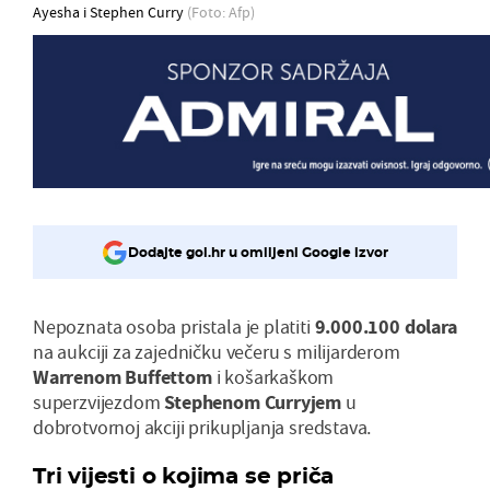
Ayesha i Stephen Curry
(Foto: Afp)
Dodajte gol.hr u omiljeni Google izvor
Nepoznata osoba pristala je platiti
9.000.100 dolara
na aukciji za zajedničku večeru s milijarderom
Warrenom Buffettom
i košarkaškom
superzvijezdom
Stephenom Curryjem
u
dobrotvornoj akciji prikupljanja sredstava.
Tri vijesti o kojima se priča