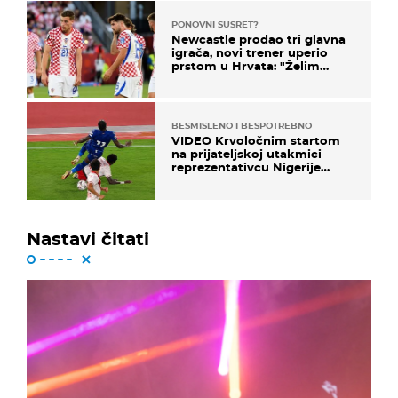
PONOVNI SUSRET?
Newcastle prodao tri glavna
igrača, novi trener uperio
prstom u Hrvata: "Želim
njega!"
BESMISLENO I BESPOTREBNO
VIDEO Krvoločnim startom
na prijateljskoj utakmici
reprezentativcu Nigerije
završila sezona!
Nastavi čitati