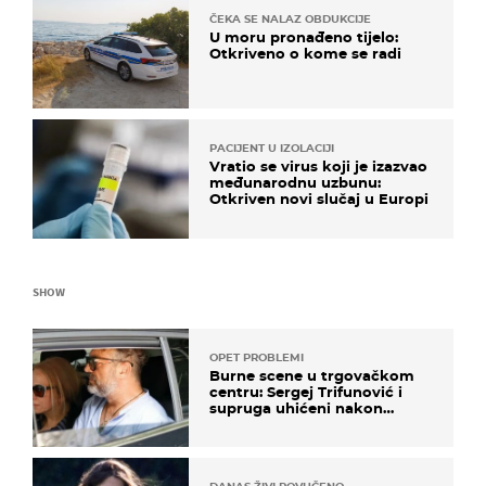
ČEKA SE NALAZ OBDUKCIJE
U moru pronađeno tijelo:
Otkriveno o kome se radi
PACIJENT U IZOLACIJI
Vratio se virus koji je izazvao
međunarodnu uzbunu:
Otkriven novi slučaj u Europi
SHOW
OPET PROBLEMI
Burne scene u trgovačkom
centru: Sergej Trifunović i
supruga uhićeni nakon
svađe!