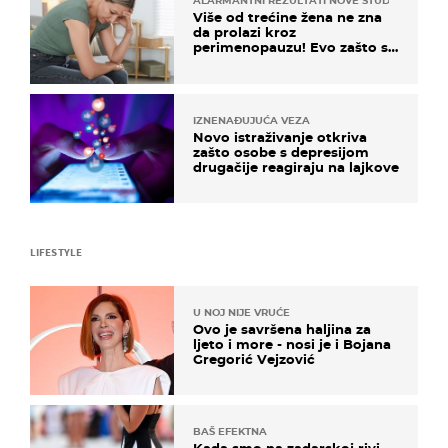
ALARMANTNI REZULTATI NOVE STUDIJE
Više od trećine žena ne zna
da prolazi kroz
perimenopauzu! Evo zašto su
simptomi toliko zbunjujući
IZNENAĐUJUĆA VEZA
Novo istraživanje otkriva
zašto osobe s depresijom
drugačije reagiraju na lajkove
LIFESTYLE
U NOJ NIJE VRUĆE
Ovo je savršena haljina za
ljeto i more - nosi je i Bojana
Gregorić Vejzović
BAŠ EFEKTNA