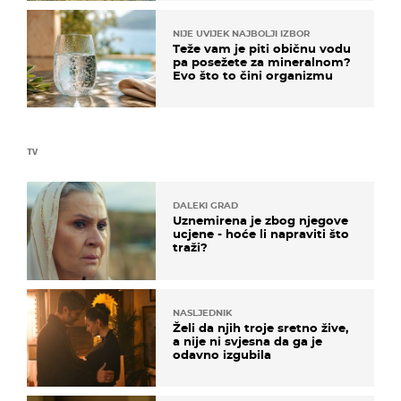
NIJE UVIJEK NAJBOLJI IZBOR
Teže vam je piti običnu vodu
pa posežete za mineralnom?
Evo što to čini organizmu
TV
DALEKI GRAD
Uznemirena je zbog njegove
ucjene - hoće li napraviti što
traži?
NASLJEDNIK
Želi da njih troje sretno žive,
a nije ni svjesna da ga je
odavno izgubila