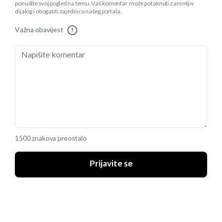
ponudite svoj pogled na temu. Vaš komentar može potaknuti zanimljiv
dijalog i obogatiti zajednicu našeg portala.
Važna obavijest
!
1500 znakova preostalo
Prijavite se