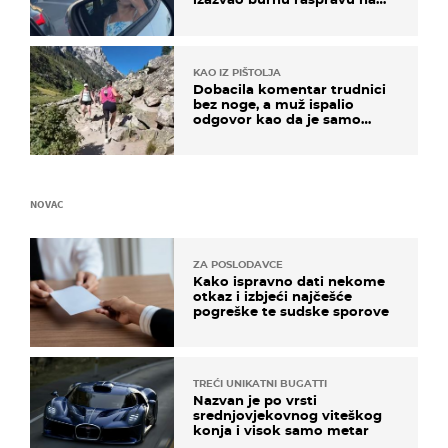
društvenim mrežama
KAO IZ PIŠTOLJA
Dobacila komentar trudnici
bez noge, a muž ispalio
odgovor kao da je samo
čekao…
NOVAC
ZA POSLODAVCE
Kako ispravno dati nekome
otkaz i izbjeći najčešće
pogreške te sudske sporove
TREĆI UNIKATNI BUGATTI
Nazvan je po vrsti
srednjovjekovnog viteškog
konja i visok samo metar