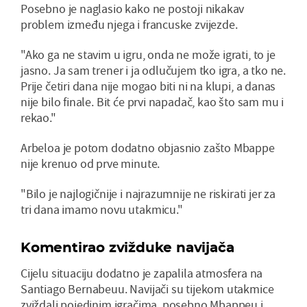
Posebno je naglasio kako ne postoji nikakav
problem između njega i francuske zvijezde.
"Ako ga ne stavim u igru, onda ne može igrati, to je
jasno. Ja sam trener i ja odlučujem tko igra, a tko ne.
Prije četiri dana nije mogao biti ni na klupi, a danas
nije bilo finale. Bit će prvi napadač, kao što sam mu i
rekao."
Arbeloa je potom dodatno objasnio zašto Mbappe
nije krenuo od prve minute.
"Bilo je najlogičnije i najrazumnije ne riskirati jer za
tri dana imamo novu utakmicu."
Komentirao zvižduke navijača
Cijelu situaciju dodatno je zapalila atmosfera na
Santiago Bernabeuu. Navijači su tijekom utakmice
zviždali pojedinim igračima, posebno Mbappeu i