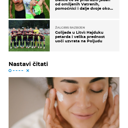
od omiljenih Vatrenih,
pomoćnici i dalje dvoje oko
ponude
ŽALGIRIS RAZBIJEN
Golijada u Litvi: Hajduku
petarda i velika prednost
uoči uzvrata na Poljudu
Nastavi čitati