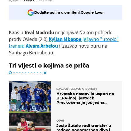
Dodajte gol.hr u omiljeni Google izvor
Kaos u
Real Madridu
ne jenjava! Nakon pobjede
protiv Ovieda (2:0)
Kylian Mbappe
je javno "utopio"
trenera
Alvara Arbelou
i izazvao novu buru na
Santiago Bernabeuu.
Tri vijesti o kojima se priča
SJAJAN TJEDAN U EUROPI
Hrvatska nastavila uspon na
UEFA-inoj ljestvici:
Preskočena je još jedna
država
OPA!
Josip Šutalo radi transfer u
redove nogometnog diva i