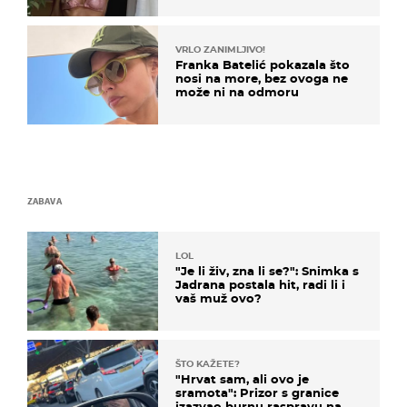
VRLO ZANIMLJIVO!
Franka Batelić pokazala što
nosi na more, bez ovoga ne
može ni na odmoru
ZABAVA
LOL
"Je li živ, zna li se?": Snimka s
Jadrana postala hit, radi li i
vaš muž ovo?
ŠTO KAŽETE?
"Hrvat sam, ali ovo je
sramota": Prizor s granice
izazvao burnu raspravu na