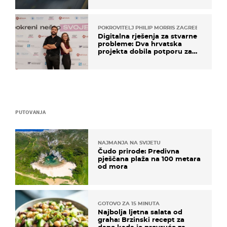
POKROVITELJ PHILIP MORRIS ZAGREB
Digitalna rješenja za stvarne
probleme: Dva hrvatska
projekta dobila potporu za
razvoj
PUTOVANJA
NAJMANJA NA SVIJETU
Čudo prirode: Predivna
pješčana plaža na 100 metara
od mora
GOTOVO ZA 15 MINUTA
Najbolja ljetna salata od
graha: Brzinski recept za
dane kada je prevruće za