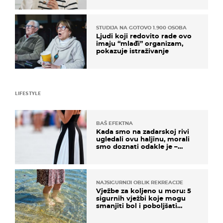
STUDIJA NA GOTOVO 1.900 OSOBA
Ljudi koji redovito rade ovo
imaju “mlađi” organizam,
pokazuje istraživanje
LIFESTYLE
BAŠ EFEKTNA
Kada smo na zadarskoj rivi
ugledali ovu haljinu, morali
smo doznati odakle je –
košta samo 18 eura
NAJSIGURNIJI OBLIK REKREACIJE
Vježbe za koljeno u moru: 5
sigurnih vježbi koje mogu
smanjiti bol i poboljšati
pokretljivost