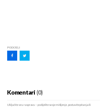
PODIJELI
Komentari
(0)
Uključite se u raspravu – podijelite svoje mišljenje, postavite pitanja ili