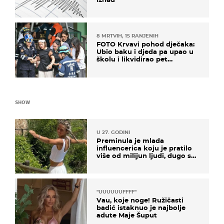
8 MRTVIH, 15 RANJENIH
FOTO Krvavi pohod dječaka:
Ubio baku i djeda pa upao u
školu i likvidirao pet
nastavnika
SHOW
U 27. GODINI
Preminula je mlada
influencerica koju je pratilo
više od milijun ljudi, dugo se
borila s opakom bolešću
"UUUUUUFFFF"
Vau, koje noge! Ružičasti
badić istaknuo je najbolje
adute Maje Šuput