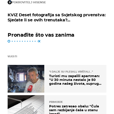
POKROVITELJ HISENSE
KVIZ Deset fotografija sa Svjetskog prvenstva:
Sjećate li se ovih trenutaka?...
Pronađite što vas zanima
VIJESTI
"I DALJE SU PLESALI, VRIŠTALI..."
Turisti mu zapalili apartman:
"U 30 minuta nestalo je 50
godina našeg života, supruga
i ja ne možemo oka sklopiti"
PRIMORJE
Potres zatresao obalu: "Čula
sam razbijanje čaša u stanu
iznad"