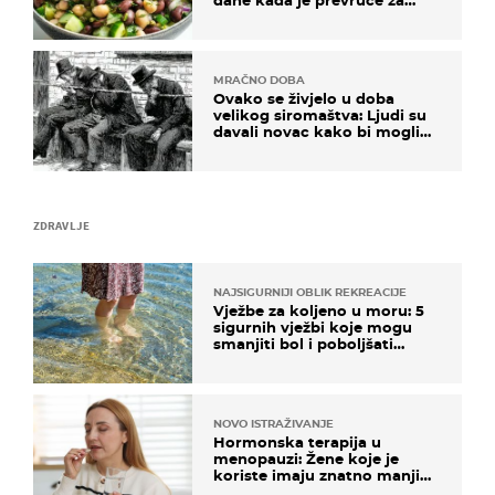
kuhanje
MRAČNO DOBA
Ovako se živjelo u doba
velikog siromaštva: Ljudi su
davali novac kako bi mogli
spavati na konopcima
ZDRAVLJE
NAJSIGURNIJI OBLIK REKREACIJE
Vježbe za koljeno u moru: 5
sigurnih vježbi koje mogu
smanjiti bol i poboljšati
pokretljivost
NOVO ISTRAŽIVANJE
Hormonska terapija u
menopauzi: Žene koje je
koriste imaju znatno manji
rizik od ovoga