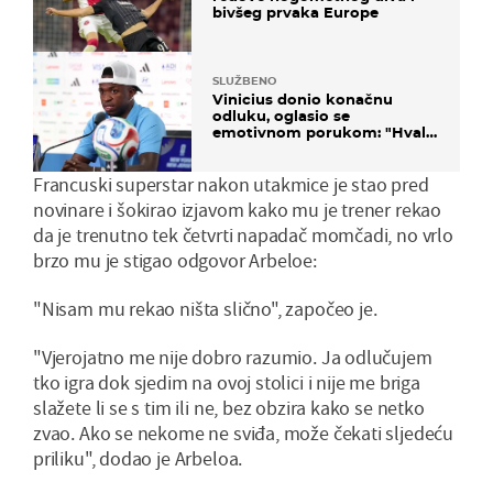
bivšeg prvaka Europe
SLUŽBENO
Vinicius donio konačnu
odluku, oglasio se
emotivnom porukom: "Hvala
vam svima"
Francuski superstar nakon utakmice je stao pred
novinare i šokirao izjavom kako mu je trener rekao
da je trenutno tek četvrti napadač momčadi, no vrlo
brzo mu je stigao odgovor Arbeloe:
"Nisam mu rekao ništa slično", započeo je.
"Vjerojatno me nije dobro razumio. Ja odlučujem
tko igra dok sjedim na ovoj stolici i nije me briga
slažete li se s tim ili ne, bez obzira kako se netko
zvao. Ako se nekome ne sviđa, može čekati sljedeću
priliku", dodao je Arbeloa.