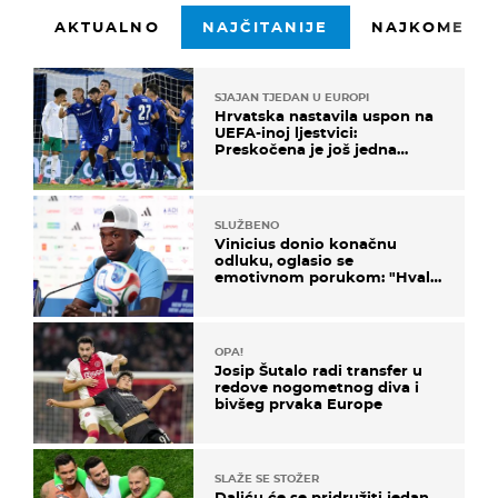
AKTUALNO
NAJČITANIJE
NAJKOMENTI
SJAJAN TJEDAN U EUROPI
Hrvatska nastavila uspon na
UEFA-inoj ljestvici:
Preskočena je još jedna
država
SLUŽBENO
Vinicius donio konačnu
odluku, oglasio se
emotivnom porukom: "Hvala
vam svima"
OPA!
Josip Šutalo radi transfer u
redove nogometnog diva i
bivšeg prvaka Europe
SLAŽE SE STOŽER
Daliću će se pridružiti jedan