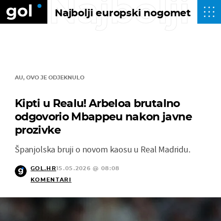
Najbolji
Najbolji europski nogomet
AU, OVO JE ODJEKNULO
Kipti u Realu! Arbeloa brutalno
odgovorio Mbappeu nakon javne
prozivke
Španjolska bruji o novom kaosu u Real Madridu.
GOL.HR
15.05.2026 @ 08:08
KOMENTARI