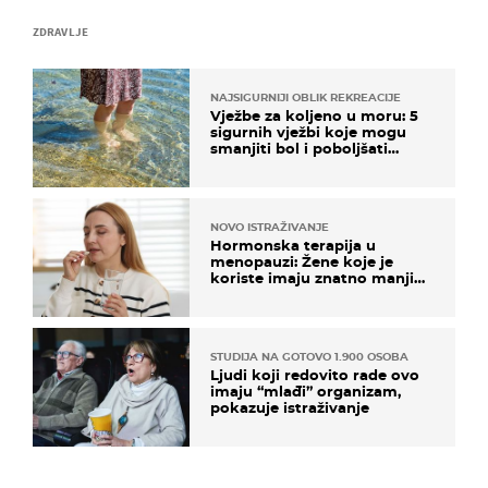
ZDRAVLJE
NAJSIGURNIJI OBLIK REKREACIJE
Vježbe za koljeno u moru: 5
sigurnih vježbi koje mogu
smanjiti bol i poboljšati
pokretljivost
NOVO ISTRAŽIVANJE
Hormonska terapija u
menopauzi: Žene koje je
koriste imaju znatno manji
rizik od ovoga
STUDIJA NA GOTOVO 1.900 OSOBA
Ljudi koji redovito rade ovo
imaju “mlađi” organizam,
pokazuje istraživanje