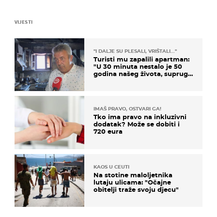
VIJESTI
"I DALJE SU PLESALI, VRIŠTALI..."
Turisti mu zapalili apartman:
"U 30 minuta nestalo je 50
godina našeg života, supruga
i ja ne možemo oka sklopiti"
IMAŠ PRAVO, OSTVARI GA!
Tko ima pravo na inkluzivni
dodatak? Može se dobiti i
720 eura
KAOS U CEUTI
Na stotine maloljetnika
lutaju ulicama: "Očajne
obitelji traže svoju djecu"