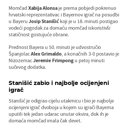
Momčad
Xabija Alonsa
je prema pobjedi pokrenuo
hrvatski reprezentativac i Bayernov igrač na posudbi
u Bayeru
Josip Stanišić
koji je u 18. minuti postigao
vodeći pogodak za domaću momčad iskoristivši
statičnost gostujuće obrane.
Prednost Bayera u 50. minuti je udvostručio
Španjolac
Alex Grimaldo
, a konačnih 3-0 postavio je
Nizozemac
Jeremie Frimpong
u petoj minuti
sučevog dodatka.
Stanišić zabio i najbolje ocijenjeni
igrač
Stanišić je odigrao cijelu utakmicu i bio je najbolje
ocijenjeni igrač dvoboja u kojem su igrači Bayerna
uputili tek jedan udarac unutar okvira, dok ih je
domaća momčad imala čak devet.