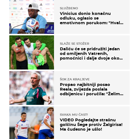
SLUŽBENO
Vinicius donio konačnu
odluku, oglasio se
emotivnom porukom: "Hvala
vam svima"
SLAŽE SE STOŽER
Daliću će se pridružiti jedan
od omiljenih Vatrenih,
pomoćnici i dalje dvoje oko
ponude
ŠOK ZA KRALJEVE
Propao najbitniji posao
Reala, zvijezda poslala
odbijenicu i poručila: "Želim
u Barcelonu"
SVAKA MU ČAST!
VIDEO Pogledajte strašnu
golčinu Šege protiv Žalgirisa!
Ma čudesno je ušlo!