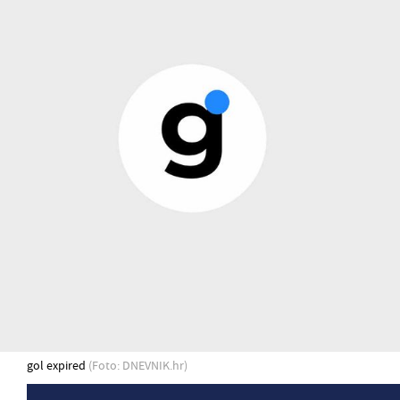
gol expired
(Foto: DNEVNIK.hr)