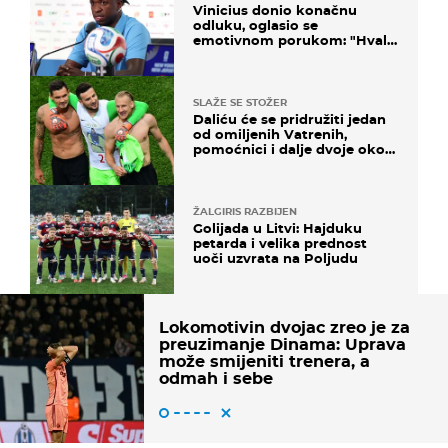
Vinicius donio konačnu
odluku, oglasio se
emotivnom porukom: "Hvala
vam svima"
SLAŽE SE STOŽER
Daliću će se pridružiti jedan
od omiljenih Vatrenih,
pomoćnici i dalje dvoje oko
ponude
ŽALGIRIS RAZBIJEN
Golijada u Litvi: Hajduku
petarda i velika prednost
uoči uzvrata na Poljudu
Lokomotivin dvojac zreo je za
preuzimanje Dinama: Uprava
može smijeniti trenera, a
odmah i sebe