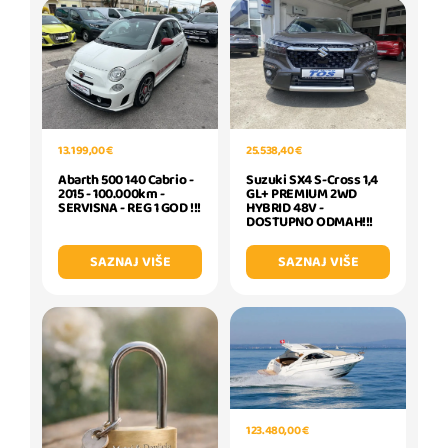
13.199,00 €
25.538,40 €
Abarth 500 140 Cabrio -
Suzuki SX4 S-Cross 1,4
2015 - 100.000km -
GL+ PREMIUM 2WD
SERVISNA - REG 1 GOD !!!
HYBRID 48V -
DOSTUPNO ODMAH!!!
SAZNAJ VIŠE
SAZNAJ VIŠE
123.480,00 €