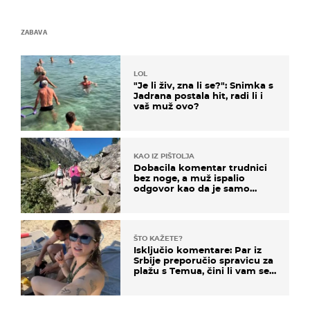
ZABAVA
LOL
"Je li živ, zna li se?": Snimka s
Jadrana postala hit, radi li i
vaš muž ovo?
KAO IZ PIŠTOLJA
Dobacila komentar trudnici
bez noge, a muž ispalio
odgovor kao da je samo
čekao…
ŠTO KAŽETE?
Isključio komentare: Par iz
Srbije preporučio spravicu za
plažu s Temua, čini li vam se
ovo sigurnim?