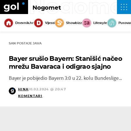
Nogome
Nogomet
Dnevnik.hr
Vijesti
Showbizz
Lifestyle
Putova
SAN POSTAJE JAVA
Bayer srušio Bayern: Stanišić načeo
mrežu Bavaraca i odigrao sjajno
Bayer je pobijedio Bayern 3:0 u 22. kolu Bundeslige...
HINA
10.02.2024 @ 20:47
KOMENTARI