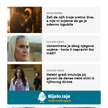
NASLJEDNIK
Želi da njih troje sretno žive,
a nije ni svjesna da ga je
odavno izgubila
DALEKI GRAD
Uznemirena je zbog njegove
ucjene - hoće li napraviti što
traži?
DALEKI GRAD
Daleki grad: Intuicija joj
govori da danas neće otići iz
njihovog života