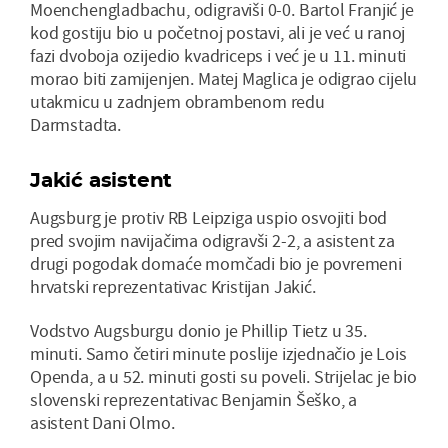
Moenchengladbachu, odigraviši 0-0. Bartol Franjić je
kod gostiju bio u početnoj postavi, ali je već u ranoj
fazi dvoboja ozijedio kvadriceps i već je u 11. minuti
morao biti zamijenjen. Matej Maglica je odigrao cijelu
utakmicu u zadnjem obrambenom redu
Darmstadta.
Jakić asistent
Augsburg je protiv RB Leipziga uspio osvojiti bod
pred svojim navijačima odigravši 2-2, a asistent za
drugi pogodak domaće momčadi bio je povremeni
hrvatski reprezentativac Kristijan Jakić.
Vodstvo Augsburgu donio je Phillip Tietz u 35.
minuti. Samo četiri minute poslije izjednačio je Lois
Openda, a u 52. minuti gosti su poveli. Strijelac je bio
slovenski reprezentativac Benjamin Šeško, a
asistent Dani Olmo.