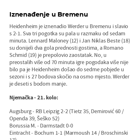
Iznenađenje u Bremenu
Heidenheim je iznenadio Werder u Bremenu i slavio
s 2-1. Sva tri pogotka su pala u razmaku od sedam
minuta. Lennard Maloney (12) i Jan Niklas Beste (18)
su donijeli dva gola prednosti gostima, a Romano
Schmid (19) je prepolovio zaostatak. No, u
preostalih više od 70 minuta igre pogodaka više nije
bilo pa je Heidenheim došao do sedme pobjede u
sezoni i s 27 bodova skočio na osmo mjesto. Werder
je deseti s bodom manje.
Njemačka - 21. kolo:
Augsburg - RB Leipzig 2-2 (Tietz 35, Demirović 60 /
Openda 39, Šeško 52)
Borussia M. - Darmstadt 0-0
Eintracht - Bochum 1-1 (Marmoush 14 / Broschinski
17)