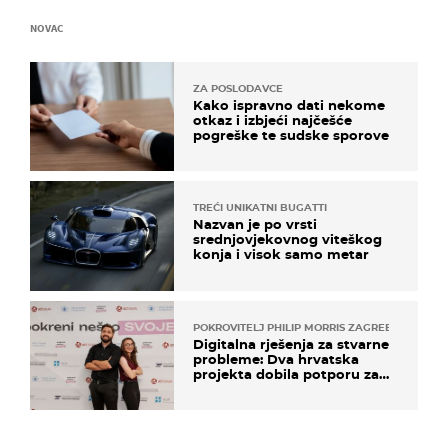
NOVAC
ZA POSLODAVCE
Kako ispravno dati nekome
otkaz i izbjeći najčešće
pogreške te sudske sporove
TREĆI UNIKATNI BUGATTI
Nazvan je po vrsti
srednjovjekovnog viteškog
konja i visok samo metar
POKROVITELJ PHILIP MORRIS ZAGREB
Digitalna rješenja za stvarne
probleme: Dva hrvatska
projekta dobila potporu za
razvoj