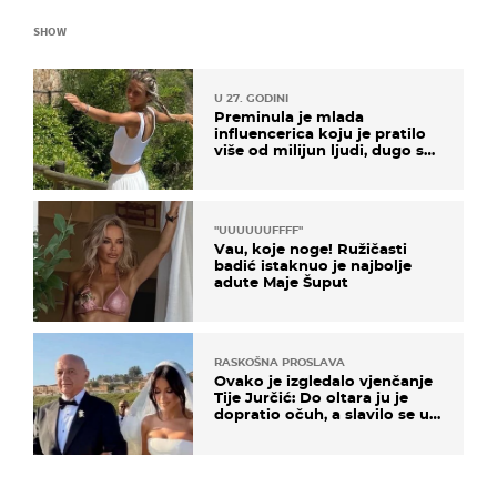
SHOW
U 27. GODINI
Preminula je mlada
influencerica koju je pratilo
više od milijun ljudi, dugo se
borila s opakom bolesti
"UUUUUUFFFF"
Vau, koje noge! Ružičasti
badić istaknuo je najbolje
adute Maje Šuput
RASKOŠNA PROSLAVA
Ovako je izgledalo vjenčanje
Tije Jurčić: Do oltara ju je
dopratio očuh, a slavilo se uz
Olivera i Rozgu