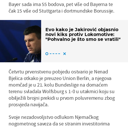
Bayer sada ima 55 bodova, pet više od Bayerna te
čak 15 više od Stuttgarta i dortmundske Borussije.
Evo kako je Jakirović objasnio
novi kiks protiv Lokomotive:
"Pohvalno je što smo se vratili"
Četvrtu prvenstvenu pobjedu ostvario je Nenad
Bjelica otkako je preuzeo Union Berlin, a njegova
momčad je u 21. kolu Bundeslige na domaćem
terenu svladala Wolfsburg s 1-0 u utakmici koju su
obilježili brojni prekidi u prvom poluvremenu zbog
prosvjeda navijača.
Svoje nezadovoljstvo odlukom Njemačkog
nogometnog saveza da se stranim investitorima