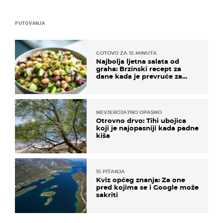
PUTOVANJA
GOTOVO ZA 15 MINUTA
Najbolja ljetna salata od
graha: Brzinski recept za
dane kada je prevruće za
kuhanje
NEVJEROJATNO OPASNO
Otrovno drvo: Tihi ubojica
koji je najopasniji kada padne
kiša
15 PITANJA
Kviz općeg znanja: Za one
pred kojima se i Google može
sakriti