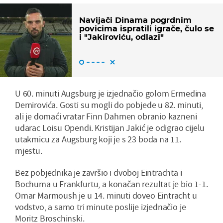
Navijači Dinama pogrdnim
povicima ispratili igrače, čulo se
i "Jakiroviću, odlazi"
U 60. minuti Augsburg je izjednačio golom Ermedina
Demirovića. Gosti su mogli do pobjede u 82. minuti,
ali je domaći vratar Finn Dahmen obranio kazneni
udarac Loisu Opendi. Kristijan Jakić je odigrao cijelu
utakmicu za Augsburg koji je s 23 boda na 11.
mjestu.
Bez pobjednika je završio i dvoboj Eintrachta i
Bochuma u Frankfurtu, a konačan rezultat je bio 1-1.
Omar Marmoush je u 14. minuti doveo Eintracht u
vodstvo, a samo tri minute poslije izjednačio je
Moritz Broschinski.