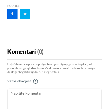
PODIJELI
Komentari
(0)
Uključite se u raspravu – podijelite svoje mišljenje, postavite pitanja ili
ponudite svoj pogled na temu. Vaš komentar može potaknuti zanimljiv
dijalog i obogatiti zajednicu našeg portala.
Važna obavijest
!