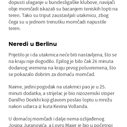
dopusti ulaganje u bundesligaške klubove, navijači
obje momčadi iskazali su bacanjem teniskih lopti na
teren. Tako su triput zaustavljali utakmicu, zbog
čega su u jednom trenutku momčadi napustile
teren.
Neredi u Berlinu
Prijetilo je i da utakmica neće biti nastavljena, što se
na kraju nije dogodilo. Epilog je bilo čak 26 minuta
dodanog vremena na kraju prvog poluvremena, što
se pokazalo dobrim za domaću momčad.
Naime, jedini pogodak na utakmici pao je u 25.
minuti dodatka, a strijelac je bio nizozemski stoper
Danilho Doekhi koji glavom poslao loptu u mrežu
nakon udarca iz kuta Kevina Vollanda.
U domaćoj momčadi i dalje nema ozlijeđenog
Josipa Juranovića, a Lovro Majer je bio u početnoj