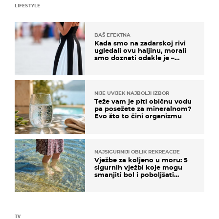
LIFESTYLE
BAŠ EFEKTNA
Kada smo na zadarskoj rivi
ugledali ovu haljinu, morali
smo doznati odakle je –
košta samo 18 eura
NIJE UVIJEK NAJBOLJI IZBOR
Teže vam je piti običnu vodu
pa posežete za mineralnom?
Evo što to čini organizmu
NAJSIGURNIJI OBLIK REKREACIJE
Vježbe za koljeno u moru: 5
sigurnih vježbi koje mogu
smanjiti bol i poboljšati
pokretljivost
TV