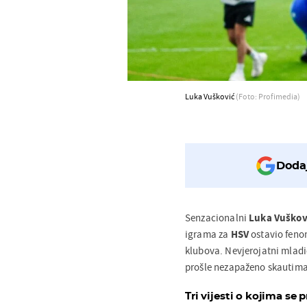
Luka Vušković
(Foto: Profimedia)
Dodaj
Senzacionalni
Luka Vuškov
igrama za
HSV
ostavio feno
klubova. Nevjerojatni mladić
prošle nezapaženo skautima
Tri vijesti o kojima se p