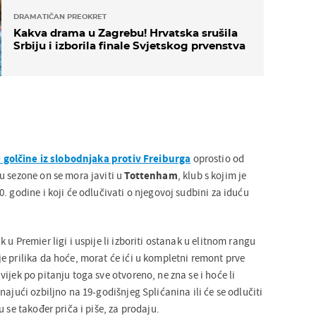
DRAMATIČAN PREOKRET
Kakva drama u Zagrebu! Hrvatska srušila
Srbiju i izborila finale Svjetskog prvenstva
 golčine iz slobodnjaka protiv Freiburga
oprostio od
u sezone on se mora javiti u
Tottenham
, klub s kojim je
. godine i koji će odlučivati o njegovoj sudbini za iduću
 u Premier ligi i uspije li izboriti ostanak u elitnom rangu
e prilika da hoće, morat će ići u kompletni remont prve
ijek po pitanju toga sve otvoreno, ne zna se i hoće li
najući ozbiljno na 19-godišnjeg Splićanina ili će se odlučiti
 se također priča i piše, za prodaju.