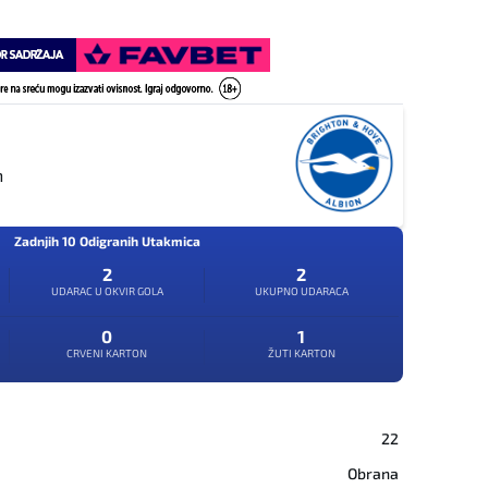
n
Zadnjih 10 Odigranih Utakmica
2
2
UDARAC U OKVIR GOLA
UKUPNO UDARACA
0
1
CRVENI KARTON
ŽUTI KARTON
22
Obrana