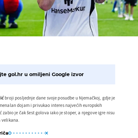
te gol.hr u omiljeni Google izvor
ić
broji posljednje dane svoje posudbe u Njemačkoj, gdje je
menalan dojam i privukao interes najvećih europskih
 zabio je čak šest golova iako je stoper, a njegove igre nisu
 velikana.
riča