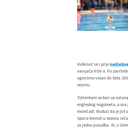
Vušković se i prije
nedjeljne
navijača HSV-a. Po završetk
ugovorno vezan do ljeta 2030
sezonu.
Tottenham se bori za ostanak
engleskog nogometa, a sva j
momčadi. Budući da je još uv
Spursi krenuti u sezonu raču
za jednu posudbu. Ili, o čemu