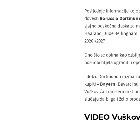
Posljednje informacije koje
dovesti
Borussia Dortmun
sjajna odskočna daska za 
Haaland, Jude Bellingham...
2026./2027.
Ono što se doima kao ozbiljn
posudbi htjela ugraditi i opc
I dok u Dortmundu razmatraj
kupiti –
Bayern
. Bavarci su
Vuškovića Transfermarkt pro
slučaju da bi ga i želio prod
VIDEO Vuškovi