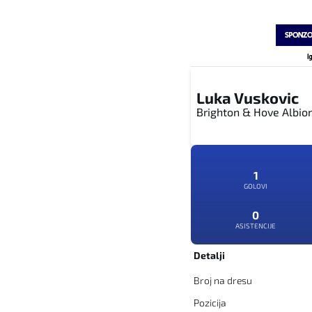
Luka Vuskovic
Brighton & Hove Albio
1
GOLOVI
0
ASISTENCIJE
Detalji
Broj na dresu
Pozicija