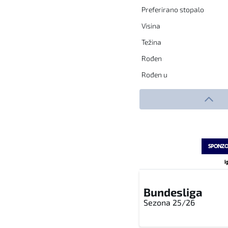
Preferirano stopalo
Visina
Težina
Rođen
Rođen u
Transferi
BRI
HSV
TOT
WES
W
Bundesliga
Sezona 25/26
RAD
R