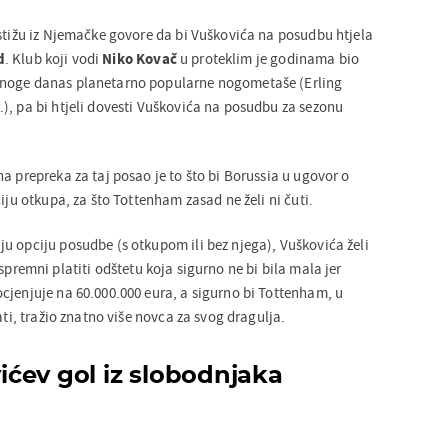
 stižu iz Njemačke govore da bi Vuškovića na posudbu htjela
d
. Klub koji vodi
Niko Kovač
u proteklim je godinama bio
mnoge danas planetarno popularne nogometaše (Erling
), pa bi htjeli dovesti Vuškovića na posudbu za sezonu
a prepreka za taj posao je to što bi Borussia u ugovor o
iju otkupa, za što Tottenham zasad ne želi ni čuti.
u opciju posudbe (s otkupom ili bez njega), Vuškovića želi
 spremni platiti odštetu koja sigurno ne bi bila mala jer
cjenjuje na 60.000.000 eura, a sigurno bi Tottenham, u
ati, tražio znatno više novca za svog dragulja.
ćev gol iz slobodnjaka