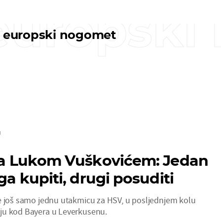
 europsk
i europski nogomet
M
 za Lukom Vuškovićem: Jedan
 ga kupiti, drugi posuditi
e još samo jednu utakmicu za HSV, u posljednjem kolu
ju kod Bayera u Leverkusenu.