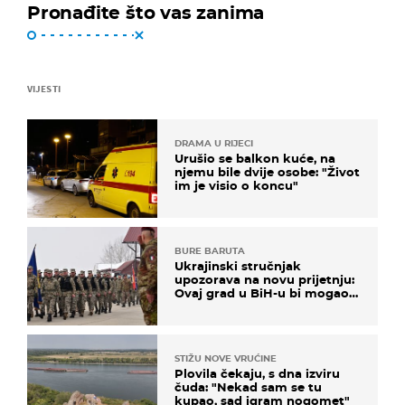
Pronađite što vas zanima
VIJESTI
DRAMA U RIJECI
Urušio se balkon kuće, na
njemu bile dvije osobe: "Život
im je visio o koncu"
BURE BARUTA
Ukrajinski stručnjak
upozorava na novu prijetnju:
Ovaj grad u BiH-u bi mogao
biti žarište
STIŽU NOVE VRUĆINE
Plovila čekaju, s dna izviru
čuda: "Nekad sam se tu
kupao, sad igram nogomet"