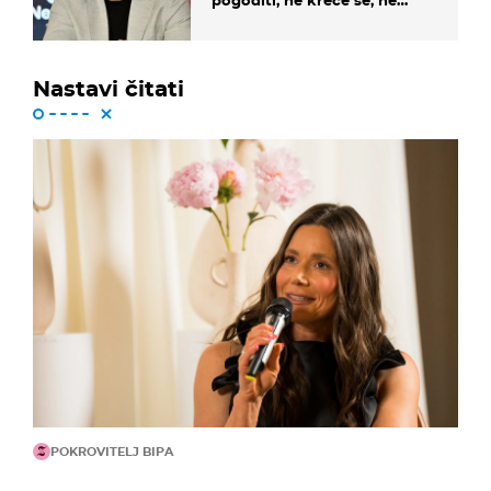
pogoditi, ne kreće se, ne
koristi noge..."
Nastavi čitati
POKROVITELJ BIPA