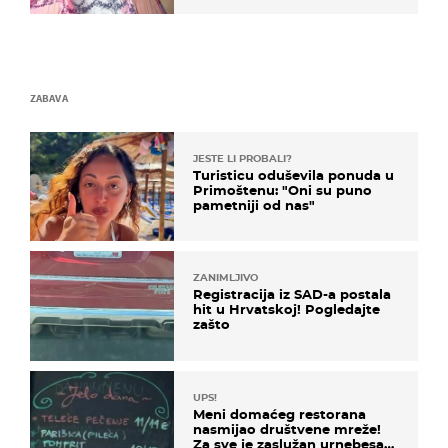
izazivaju nevjericu
ZABAVA
JESTE LI PROBALI?
Turisticu oduševila ponuda u
Primoštenu: "Oni su puno
pametniji od nas"
ZANIMLJIVO
Registracija iz SAD-a postala
hit u Hrvatskoj! Pogledajte
zašto
UPS!
Meni domaćeg restorana
nasmijao društvene mreže!
Za sve je zaslužan urnebesan