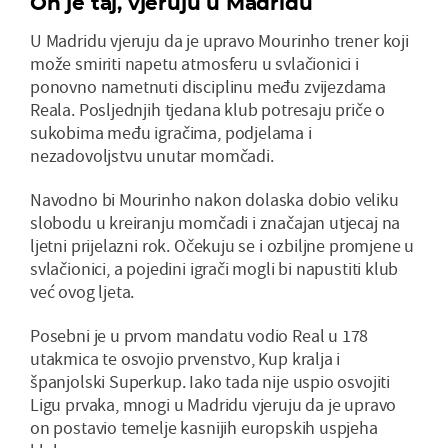
On je taj, vjeruju u Madridu
U Madridu vjeruju da je upravo Mourinho trener koji
može smiriti napetu atmosferu u svlačionici i
ponovno nametnuti disciplinu među zvijezdama
Reala. Posljednjih tjedana klub potresaju priče o
sukobima među igračima, podjelama i
nezadovoljstvu unutar momčadi.
Navodno bi Mourinho nakon dolaska dobio veliku
slobodu u kreiranju momčadi i značajan utjecaj na
ljetni prijelazni rok. Očekuju se i ozbiljne promjene u
svlačionici, a pojedini igrači mogli bi napustiti klub
već ovog ljeta.
Posebni je u prvom mandatu vodio Real u 178
utakmica te osvojio prvenstvo, Kup kralja i
španjolski Superkup. Iako tada nije uspio osvojiti
Ligu prvaka, mnogi u Madridu vjeruju da je upravo
on postavio temelje kasnijih europskih uspjeha