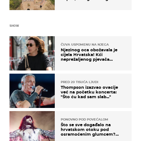
SHOW
ČUVA USPOMENU NA NJEGA
Njezinog oca obožavala je
cijela Hrvatska! Kći
neprežaljenog pjevača
projurila špicom na dva
kotača
PRED 20 TISUĆA LJUDI
Thompson izazvao ovacije
već na početku koncerta:
"Što ću kad sam slab..."
PONOVNO POD POVEĆALOM
Što se sve događalo na
hrvatskom otoku pod
osramoćenim glumcem?
Bizarni prizori i danas