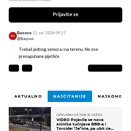
Prijavite se
Bazzoo
11. svi. 2026 09:27
BA
@Bazzoo
Trebaš jednog seniora i na terenu. Ne ove
prenapuhane pijetliće
0
0
ODGOVORITE
AKTUALNO
NAJČITANIJE
NAJKOMENTI
CIPELARILI GA DOK JE LEŽAO
VIDEO Pojavila se nova
snimka tučnjave BBB-a i
Torcide: "Je*ote, pa ubit će