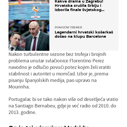
Kakva drama u Zagrebu!
Hrvatska srušila Srbiju i
izborila finale Svjetskog
prvenstva
POMOĆNI TRENER
Legendarni hrvatski košarkaš
došao na klupu Barcelone
Nakon turbulentne sezone bez trofeja i brojnih
problema unutar svlačionice Florentino Perez
navodno je odlučio povući potez kojim želi vratiti
stabilnost i autoritet u momčad. Izbor je, prema
pisanju španjolskih medija, pao upravo na
Mourinha.
Portugalac bi se tako nakon više od desetljeća vratio
na Santiago Bernabeu, gdje je već radio od 2010. do
2013. godine.