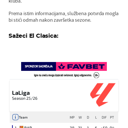
kluba.
Prema istim informacijama, službena potvrda mogla
bi stići odmah nakon završetka sezone.
Sažeci El Clasica:
LaLiga
Season 25/26
Team
MP
W
D
L
DIF
PT
1
BAR
38
31
1
6
+59
94