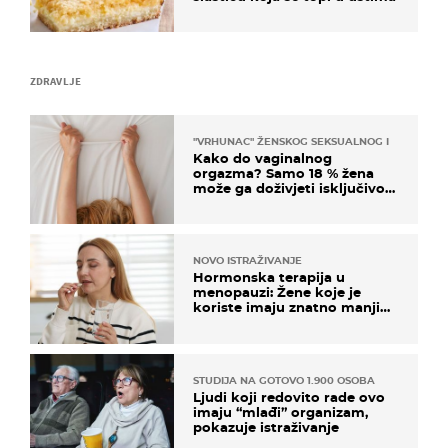
ZDRAVLJE
"VRHUNAC" ŽENSKOG SEKSUALNOG ISKUSTVA
Kako do vaginalnog
orgazma? Samo 18 % žena
može ga doživjeti isključivo
na ovaj način
NOVO ISTRAŽIVANJE
Hormonska terapija u
menopauzi: Žene koje je
koriste imaju znatno manji
rizik od ovoga
STUDIJA NA GOTOVO 1.900 OSOBA
Ljudi koji redovito rade ovo
imaju “mlađi” organizam,
pokazuje istraživanje