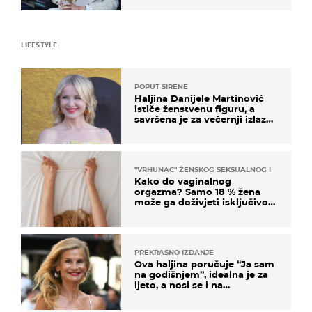
LIFESTYLE
POPUT SIRENE
Haljina Danijele Martinović
ističe ženstvenu figuru, a
savršena je za večernji izlazak
na moru
"VRHUNAC" ŽENSKOG SEKSUALNOG ISKUSTVA
Kako do vaginalnog
orgazma? Samo 18 % žena
može ga doživjeti isključivo
na ovaj način
PREKRASNO IZDANJE
Ova haljina poručuje “Ja sam
na godišnjem”, idealna je za
ljeto, a nosi se i na
zagrebačkoj špici