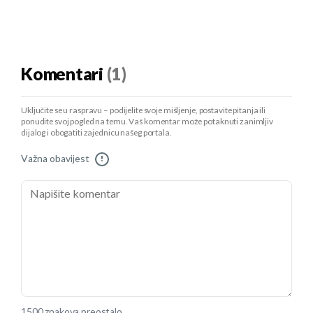
Komentari
(1)
Uključite se u raspravu – podijelite svoje mišljenje, postavite pitanja ili
ponudite svoj pogled na temu. Vaš komentar može potaknuti zanimljiv
dijalog i obogatiti zajednicu našeg portala.
Važna obavijest
!
1500 znakova preostalo