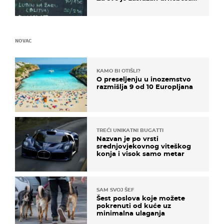
naziv jela
NOVAC
KAMO BI OTIŠLI?
O preseljenju u inozemstvo
razmišlja 9 od 10 Europljana
TREĆI UNIKATNI BUGATTI
Nazvan je po vrsti
srednjovjekovnog viteškog
konja i visok samo metar
SAM SVOJ ŠEF
Šest poslova koje možete
pokrenuti od kuće uz
minimalna ulaganja