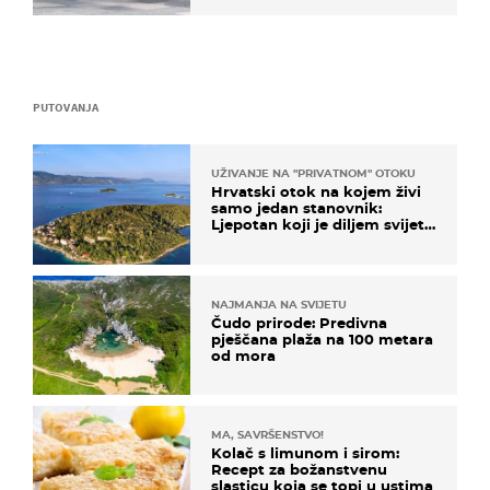
PUTOVANJA
UŽIVANJE NA "PRIVATNOM" OTOKU
Hrvatski otok na kojem živi
samo jedan stanovnik:
Ljepotan koji je diljem svijeta
poznat po svojem "bijelom
zlatu"
NAJMANJA NA SVIJETU
Čudo prirode: Predivna
pješčana plaža na 100 metara
od mora
MA, SAVRŠENSTVO!
Kolač s limunom i sirom:
Recept za božanstvenu
slasticu koja se topi u ustima