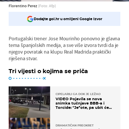
Florentino Perez
(Foto: Afp)
Dodajte gol.hr u omiljeni Google izvor
Portugalski trener Jose Mourinho ponovno je glavna
tema španjolskih medija, a sve više izvora tvrdi da je
njegov povratak na klupu Real Madrida praktički
riješena stvar.
Tri vijesti o kojima se priča
CIPELARILI GA DOK JE LEŽAO
VIDEO Pojavila se nova
snimka tučnjave BBB-a i
Torcide: "Je*ote, pa ubit će
ga!"
DRAMATIČAN PREOKRET