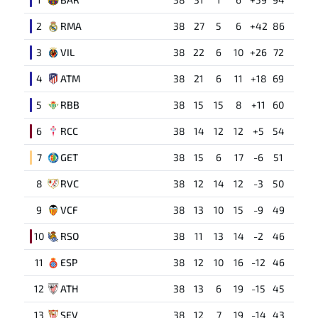
2
RMA
38
27
5
6
+42
86
3
VIL
38
22
6
10
+26
72
4
ATM
38
21
6
11
+18
69
5
RBB
38
15
15
8
+11
60
6
RCC
38
14
12
12
+5
54
7
GET
38
15
6
17
-6
51
8
RVC
38
12
14
12
-3
50
9
VCF
38
13
10
15
-9
49
10
RSO
38
11
13
14
-2
46
11
ESP
38
12
10
16
-12
46
12
ATH
38
13
6
19
-15
45
13
SEV
38
12
7
19
-14
43