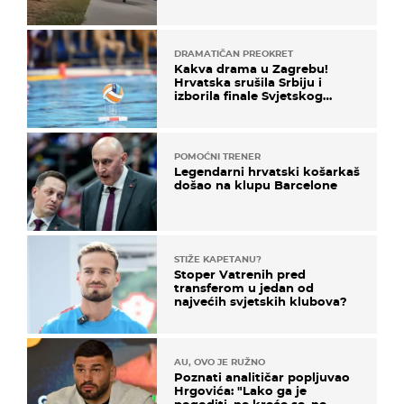
ga!"
DRAMATIČAN PREOKRET
Kakva drama u Zagrebu!
Hrvatska srušila Srbiju i
izborila finale Svjetskog
prvenstva
POMOĆNI TRENER
Legendarni hrvatski košarkaš
došao na klupu Barcelone
STIŽE KAPETANU?
Stoper Vatrenih pred
transferom u jedan od
najvećih svjetskih klubova?
AU, OVO JE RUŽNO
Poznati analitičar popljuvao
Hrgovića: "Lako ga je