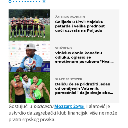
ŽALGIRIS RAZBIJEN
Golijada u Litvi: Hajduku
petarda i velika prednost
uoči uzvrata na Poljudu
SLUŽBENO
Vinicius donio konačnu
odluku, oglasio se
emotivnom porukom: "Hvala
vam svima"
SLAŽE SE STOŽER
Daliću će se pridružiti jedan
od omiljenih Vatrenih,
pomoćnici i dalje dvoje oko
ponude
Gostujući u
podcastu
Mozzart 2x45
, Lalatović je
ustvrdio da zagrebački klub financijski više ne može
pratiti srpskog prvaka.