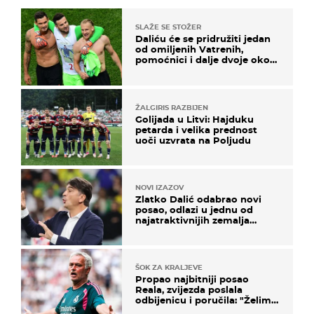
SLAŽE SE STOŽER
Daliću će se pridružiti jedan
od omiljenih Vatrenih,
pomoćnici i dalje dvoje oko
ponude
ŽALGIRIS RAZBIJEN
Golijada u Litvi: Hajduku
petarda i velika prednost
uoči uzvrata na Poljudu
NOVI IZAZOV
Zlatko Dalić odabrao novi
posao, odlazi u jednu od
najatraktivnijih zemalja
svijeta
ŠOK ZA KRALJEVE
Propao najbitniji posao
Reala, zvijezda poslala
odbijenicu i poručila: "Želim
u Barcelonu"