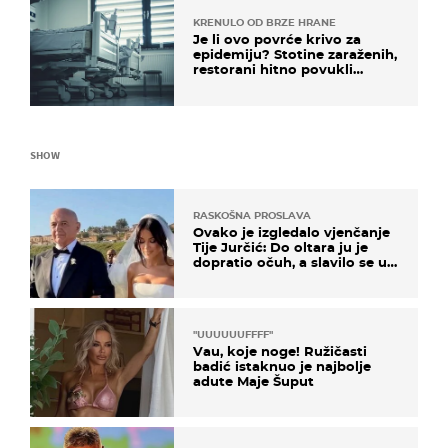
KRENULO OD BRZE HRANE
Je li ovo povrće krivo za
epidemiju? Stotine zaraženih,
restorani hitno povukli
proizvod
SHOW
RASKOŠNA PROSLAVA
Ovako je izgledalo vjenčanje
Tije Jurčić: Do oltara ju je
dopratio očuh, a slavilo se uz
Olivera i Rozgu
"UUUUUUFFFF"
Vau, koje noge! Ružičasti
badić istaknuo je najbolje
adute Maje Šuput