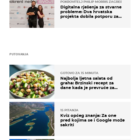
POKROVITELJ PHILIP MORRIS ZAGREB
Digitalna rješenja za stvarne
probleme: Dva hrvatska
projekta dobila potporu za
razvoj
PUTOVANJA
GOTOVO ZA 15 MINUTA
Najbolja ljetna salata od
graha: Brzinski recept za
dane kada je prevruće za
kuhanje
15 PITANJA
Kviz općeg znanja: Za one
pred kojima se i Google može
sakriti