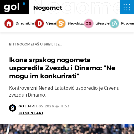
Nogome
Nogomet
Dnevnik.hr
Vijesti
Showbizz
Lifestyle
Putova
BITI NOGOMETAŠ U SRBIJI JE...
Ikona srpskog nogometa
usporedila Zvezdu i Dinamo: "Ne
mogu im konkurirati"
Kontroverzni Nenad Lalatović usporedio je Crvenu
zvezdu i Dinamo.
GOL.HR
11.05.2026 @ 11:53
KOMENTARI