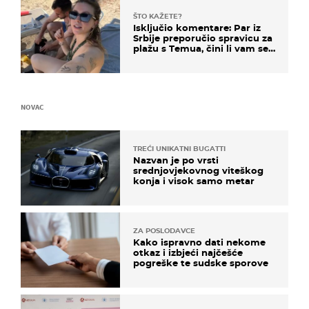
ŠTO KAŽETE?
Isključio komentare: Par iz
Srbije preporučio spravicu za
plažu s Temua, čini li vam se
ovo sigurnim?
NOVAC
TREĆI UNIKATNI BUGATTI
Nazvan je po vrsti
srednjovjekovnog viteškog
konja i visok samo metar
ZA POSLODAVCE
Kako ispravno dati nekome
otkaz i izbjeći najčešće
pogreške te sudske sporove