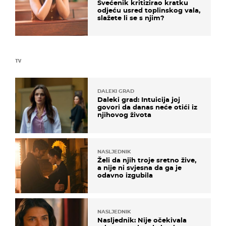
Svećenik kritizirao kratku
odjeću usred toplinskog vala,
slažete li se s njim?
TV
DALEKI GRAD
Daleki grad: Intuicija joj
govori da danas neće otići iz
njihovog života
NASLJEDNIK
Želi da njih troje sretno žive,
a nije ni svjesna da ga je
odavno izgubila
NASLJEDNIK
Nasljednik: Nije očekivala