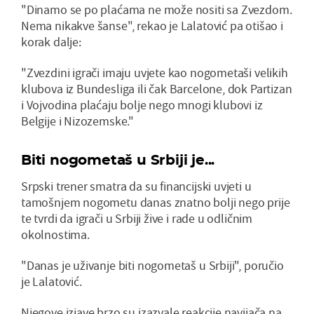
"Dinamo se po plaćama ne može nositi sa Zvezdom.
Nema nikakve šanse", rekao je Lalatović pa otišao i
korak dalje:
"Zvezdini igrači imaju uvjete kao nogometaši velikih
klubova iz Bundesliga ili čak Barcelone, dok Partizan
i Vojvodina plaćaju bolje nego mnogi klubovi iz
Belgije i Nizozemske."
Biti nogometaš u Srbiji je...
Srpski trener smatra da su financijski uvjeti u
tamošnjem nogometu danas znatno bolji nego prije
te tvrdi da igrači u Srbiji žive i rade u odličnim
okolnostima.
"Danas je uživanje biti nogometaš u Srbiji", poručio
je Lalatović.
Njegove izjave brzo su izazvale reakcije navijača na