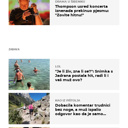
DRAMA U ŠIBENIKU
Thompson usred koncerta
iznenada prekinuo pjesmu:
"Zovite hitnu!"
ZABAVA
LOL
"Je li živ, zna li se?": Snimka s
Jadrana postala hit, radi li i
vaš muž ovo?
KAO IZ PIŠTOLJA
Dobacila komentar trudnici
bez noge, a muž ispalio
odgovor kao da je samo
čekao…