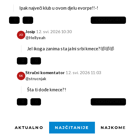
Ipak največi klub u ovom djelu evorpe!!-!
0
2
ODGOVORITE
Josip
12. svi. 2026 10:30
JO
@Hellyeah
Jel ikoga zanima sta jalni srbi kmece?🤣🤣🤣
0
0
Stručni komentator
12. svi. 2026 11:03
SK
@strucnjak
Šta ti dođe kmece?!
0
0
ODGOVORITE
AKTUALNO
NAJČITANIJE
NAJKOMENTI