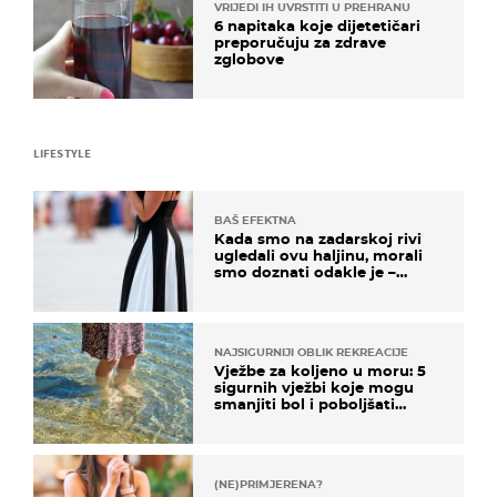
VRIJEDI IH UVRSTITI U PREHRANU
6 napitaka koje dijetetičari
preporučuju za zdrave
zglobove
LIFESTYLE
BAŠ EFEKTNA
Kada smo na zadarskoj rivi
ugledali ovu haljinu, morali
smo doznati odakle je –
košta samo 18 eura
NAJSIGURNIJI OBLIK REKREACIJE
Vježbe za koljeno u moru: 5
sigurnih vježbi koje mogu
smanjiti bol i poboljšati
pokretljivost
(NE)PRIMJERENA?