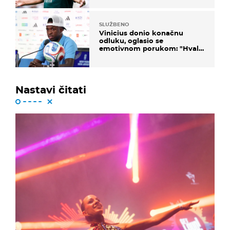
SLUŽBENO
Vinicius donio konačnu
odluku, oglasio se
emotivnom porukom: "Hvala
vam svima"
Nastavi čitati