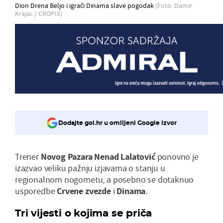
Dion Drena Beljo i igrači Dinama slave pogodak
(Foto: Damir
Krajac / CROPIX)
Dodajte gol.hr u omiljeni Google izvor
Trener
Novog
Pazara
Nenad
Lalatović
ponovno je
izazvao veliku pažnju izjavama o stanju u
regionalnom nogometu, a posebno se dotaknuo
usporedbe
Crvene
zvezde
i
Dinama
.
Tri vijesti o kojima se priča