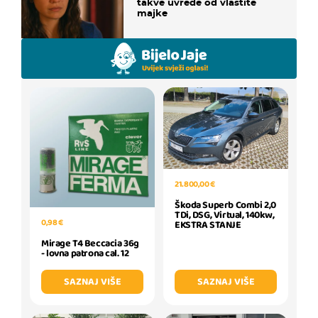
takve uvrede od vlastite
majke
21.800,00 €
Škoda Superb Combi 2,0
TDi, DSG, Virtual, 140kw,
0,98 €
EKSTRA STANJE
Mirage T4 Beccacia 36g
- lovna patrona cal. 12
SAZNAJ VIŠE
SAZNAJ VIŠE