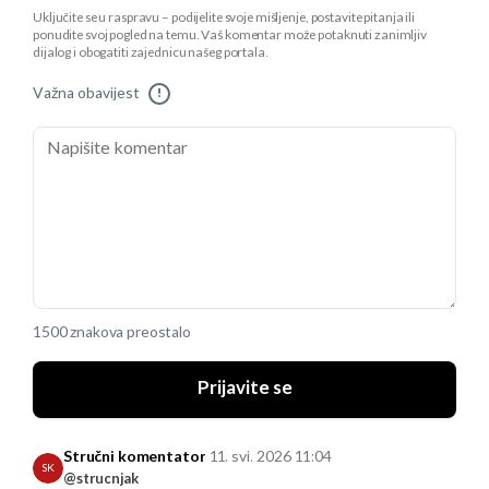
Uključite se u raspravu – podijelite svoje mišljenje, postavite pitanja ili
ponudite svoj pogled na temu. Vaš komentar može potaknuti zanimljiv
dijalog i obogatiti zajednicu našeg portala.
Važna obavijest
!
1500 znakova preostalo
Prijavite se
Stručni komentator
11. svi. 2026 11:04
SK
@strucnjak