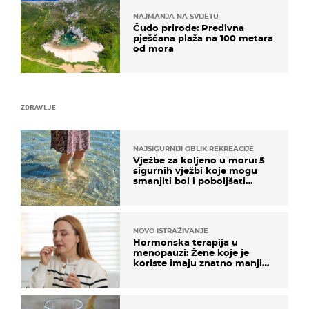
NAJMANJA NA SVIJETU
Čudo prirode: Predivna
pješčana plaža na 100 metara
od mora
ZDRAVLJE
NAJSIGURNIJI OBLIK REKREACIJE
Vježbe za koljeno u moru: 5
sigurnih vježbi koje mogu
smanjiti bol i poboljšati
pokretljivost
NOVO ISTRAŽIVANJE
Hormonska terapija u
menopauzi: Žene koje je
koriste imaju znatno manji
rizik od ovoga