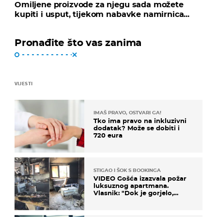
Omiljene proizvode za njegu sada možete
kupiti i usput, tijekom nabavke namirnica...
Pronađite što vas zanima
VIJESTI
IMAŠ PRAVO, OSTVARI GA!
Tko ima pravo na inkluzivni
dodatak? Može se dobiti i
720 eura
STIGAO I ŠOK S BOOKINGA
VIDEO Gošća izazvala požar
luksuznog apartmana.
Vlasnik: "Dok je gorjelo,
smijali su se, pili i pokazivali
mi srednji prst"