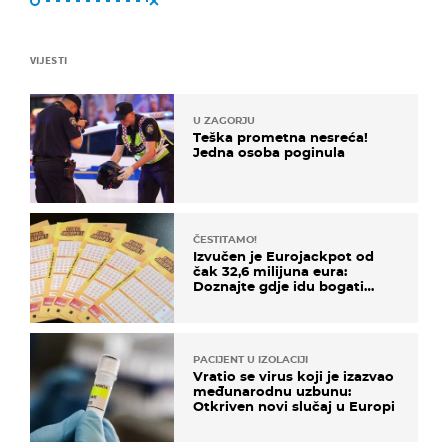
VIJESTI
U ZAGORJU
Teška prometna nesreća!
Jedna osoba poginula
ČESTITAMO!
Izvučen je Eurojackpot od
čak 32,6 milijuna eura:
Doznajte gdje idu bogati
dobitci u Hrvatskoj
PACIJENT U IZOLACIJI
Vratio se virus koji je izazvao
međunarodnu uzbunu:
Otkriven novi slučaj u Europi