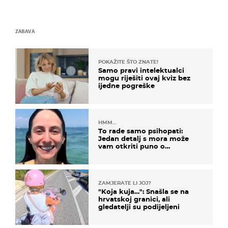
ZABAVA
POKAŽITE ŠTO ZNATE!
Samo pravi intelektualci
mogu riješiti ovaj kviz bez
ijedne pogreške
HMM…
To rade samo psihopati:
Jedan detalj s mora može
vam otkriti puno o
prijateljima
ZAMJERATE LI JOJ?
"Koja kuja…": Snašla se na
hrvatskoj granici, ali
gledatelji su podijeljeni