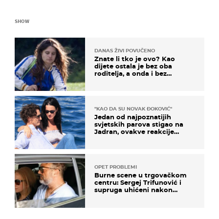
SHOW
DANAS ŽIVI POVUČENO
Znate li tko je ovo? Kao
dijete ostala je bez oba
roditelja, a onda i bez
milijuna koje je trebala
naslijediti
"KAO DA SU NOVAK ĐOKOVIĆ"
Jedan od najpoznatijih
svjetskih parova stigao na
Jadran, ovakve reakcije
vjerojatno nisu očekivali
OPET PROBLEMI
Burne scene u trgovačkom
centru: Sergej Trifunović i
supruga uhićeni nakon
svađe!