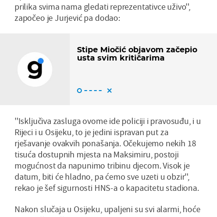
prilika svima nama gledati reprezentativce uživo'',
započeo je Jurjević pa dodao:
Stipe Miočić objavom začepio
usta svim kritičarima
''Isključiva zasluga ovome ide policiji i pravosuđu, i u
Rijeci i u Osijeku, to je jedini ispravan put za
rješavanje ovakvih ponašanja. Očekujemo nekih 18
tisuća dostupnih mjesta na Maksimiru, postoji
mogućnost da napunimo tribinu djecom. Visok je
datum, biti će hladno, pa ćemo sve uzeti u obzir'',
rekao je šef sigurnosti HNS-a o kapacitetu stadiona.
Nakon slučaja u Osijeku, upaljeni su svi alarmi, hoće