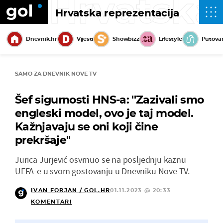
Hrvatska
Hrvatska reprezentacija
Dnevnik.hr
Vijesti
Showbizz
Lifestyle
Putova
SAMO ZA DNEVNIK NOVE TV
Šef sigurnosti HNS-a: ''Zazivali smo
engleski model, ovo je taj model.
Kažnjavaju se oni koji čine
prekršaje''
Jurica Jurjević osvrnuo se na posljednju kaznu
UEFA-e u svom gostovanju u Dnevniku Nove TV.
IVAN FORJAN / GOL.HR
01.11.2023 @ 20:33
KOMENTARI