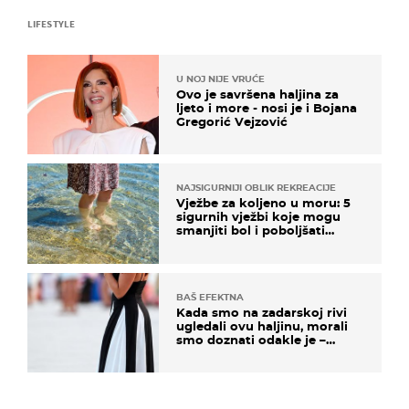
LIFESTYLE
U NOJ NIJE VRUĆE
Ovo je savršena haljina za
ljeto i more - nosi je i Bojana
Gregorić Vejzović
NAJSIGURNIJI OBLIK REKREACIJE
Vježbe za koljeno u moru: 5
sigurnih vježbi koje mogu
smanjiti bol i poboljšati
pokretljivost
BAŠ EFEKTNA
Kada smo na zadarskoj rivi
ugledali ovu haljinu, morali
smo doznati odakle je –
košta samo 18 eura