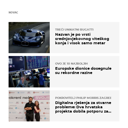
NOVAC
TREĆI UNIKATNI BUGATTI
Nazvan je po vrsti
srednjovjekovnog viteškog
konja i visok samo metar
OVO JE 10 NAJBOLJIH
Europske dionice dosegnule
su rekordne razine
POKROVITELJ PHILIP MORRIS ZAGREB
Digitalna rješenja za stvarne
probleme: Dva hrvatska
projekta dobila potporu za
razvoj