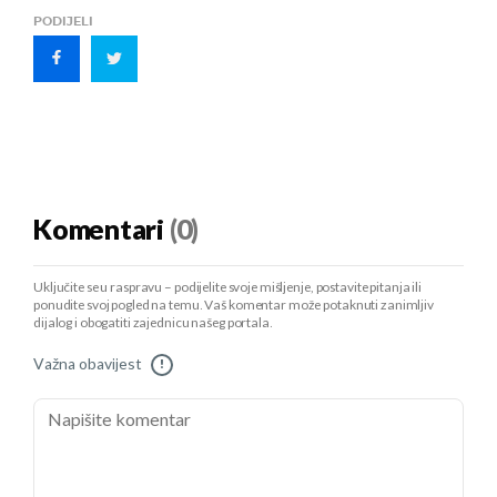
PODIJELI
Komentari
(0)
Uključite se u raspravu – podijelite svoje mišljenje, postavite pitanja ili
ponudite svoj pogled na temu. Vaš komentar može potaknuti zanimljiv
dijalog i obogatiti zajednicu našeg portala.
Važna obavijest
!