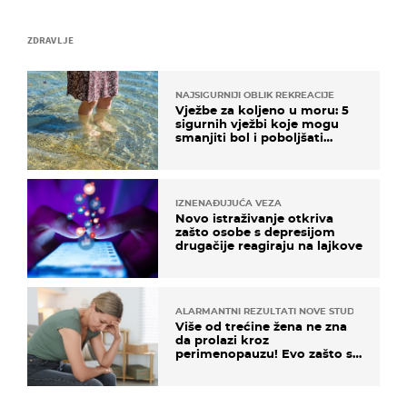
ZDRAVLJE
NAJSIGURNIJI OBLIK REKREACIJE
Vježbe za koljeno u moru: 5
sigurnih vježbi koje mogu
smanjiti bol i poboljšati
pokretljivost
IZNENAĐUJUĆA VEZA
Novo istraživanje otkriva
zašto osobe s depresijom
drugačije reagiraju na lajkove
ALARMANTNI REZULTATI NOVE STUDIJE
Više od trećine žena ne zna
da prolazi kroz
perimenopauzu! Evo zašto su
simptomi toliko zbunjujući