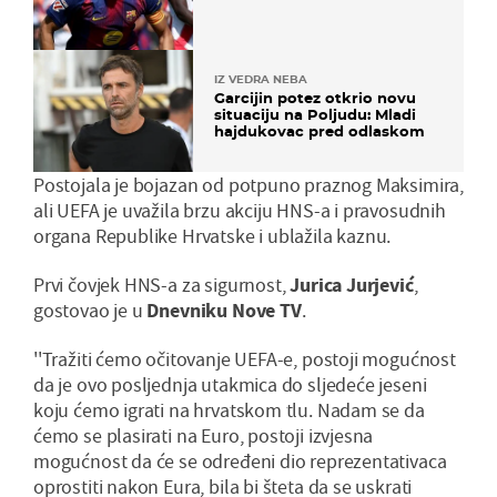
IZ VEDRA NEBA
Garcijin potez otkrio novu
situaciju na Poljudu: Mladi
hajdukovac pred odlaskom
Postojala je bojazan od potpuno praznog Maksimira,
ali UEFA je uvažila brzu akciju HNS-a i pravosudnih
organa Republike Hrvatske i ublažila kaznu.
Prvi čovjek HNS-a za sigurnost,
Jurica Jurjević
,
gostovao je u
Dnevniku Nove TV
.
''Tražiti ćemo očitovanje UEFA-e, postoji mogućnost
da je ovo posljednja utakmica do sljedeće jeseni
koju ćemo igrati na hrvatskom tlu. Nadam se da
ćemo se plasirati na Euro, postoji izvjesna
mogućnost da će se određeni dio reprezentativaca
oprostiti nakon Eura, bila bi šteta da se uskrati