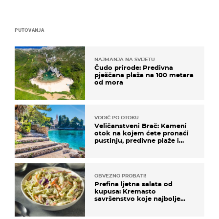
PUTOVANJA
NAJMANJA NA SVIJETU
Čudo prirode: Predivna
pješčana plaža na 100 metara
od mora
VODIČ PO OTOKU
Veličanstveni Brač: Kameni
otok na kojem ćete pronaći
pustinju, predivne plaže i
uzbudljivu hranu
OBVEZNO PROBATI!
Prefina ljetna salata od
kupusa: Kremasto
savršenstvo koje najbolje
paše uz pečeno meso