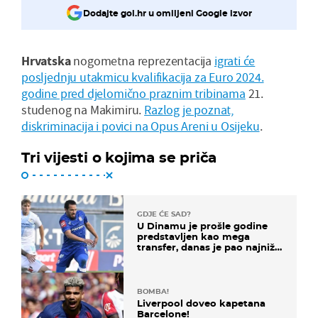
Dodajte gol.hr u omiljeni Google izvor
Hrvatska
nogometna reprezentacija
igrati će
posljednju utakmicu kvalifikacija za Euro 2024.
godine pred djelomično praznim tribinama
21.
studenog na Makimiru.
Razlog je poznat,
diskriminacija i povici na Opus Areni u Osijeku
.
Tri vijesti o kojima se priča
GDJE ĆE SAD?
U Dinamu je prošle godine
predstavljen kao mega
transfer, danas je pao najniže
u karijeri
BOMBA!
Liverpool doveo kapetana
Barcelone!