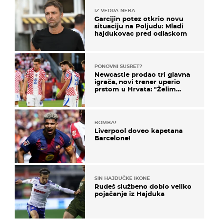
IZ VEDRA NEBA
Garcijin potez otkrio novu
situaciju na Poljudu: Mladi
hajdukovac pred odlaskom
PONOVNI SUSRET?
Newcastle prodao tri glavna
igrača, novi trener uperio
prstom u Hrvata: "Želim
njega!"
BOMBA!
Liverpool doveo kapetana
Barcelone!
SIN HAJDUČKE IKONE
Rudeš službeno dobio veliko
pojačanje iz Hajduka