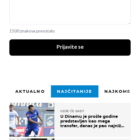
1500 znakova preostalo
Prijavite se
AKTUALNO
NAJČITANIJE
NAJKOMENTI
GDJE ĆE SAD?
U Dinamu je prošle godine
predstavljen kao mega
transfer, danas je pao najniže
u karijeri