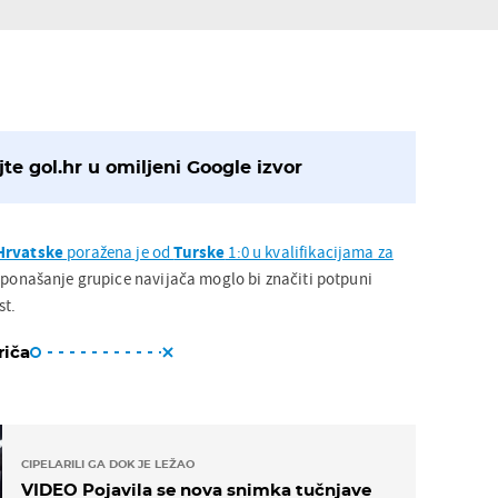
te gol.hr u omiljeni Google izvor
Hrvatske
poražena je od
Turske
1:0 u kvalifikacijama za
i ponašanje grupice navijača moglo bi značiti potpuni
st.
riča
CIPELARILI GA DOK JE LEŽAO
VIDEO Pojavila se nova snimka tučnjave