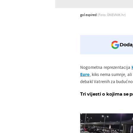
gol expired
(Foto: DNEVNIK.hr)
Dodaj
Nogometna reprezentacija
Euro
, kiks nema sumnje, al
debakl Vatrenih za budućno
Tri vijesti o kojima se p