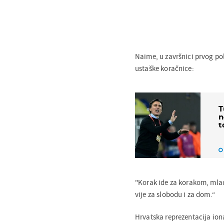
Naime, u završnici prvog po
ustaške koračnice:
T
n
t
"Korak ide za korakom, mlad 
vije za slobodu i za dom.“
Hrvatska reprezentacija iona