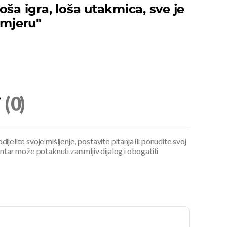
oša igra, loša utakmica, sve je
smjeru"
i
(0)
ijelite svoje mišljenje, postavite pitanja ili ponudite svoj
ar može potaknuti zanimljiv dijalog i obogatiti