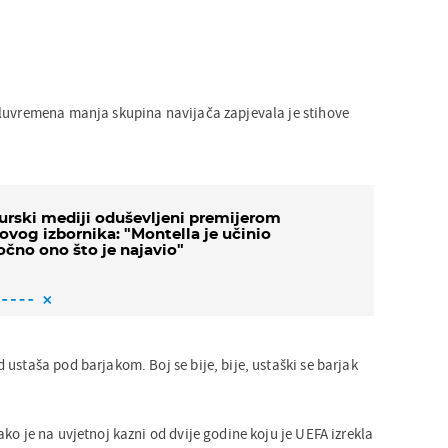
luvremena manja skupina navijača zapjevala je stihove
urski mediji oduševljeni premijerom
ovog izbornika: "Montella je učinio
očno ono što je najavio"
ustaša pod barjakom. Boj se bije, bije, ustaški se barjak
ko je na uvjetnoj kazni od dvije godine koju je UEFA izrekla