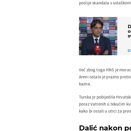
poslije skandala s ustaškom
D
o
s
Već zbog toga HNS je morao 
Areni ostalo je prazno prot
kazna.
Turska je pobijedila Hrvatsk
poraz Vatrenih u tekućim kva
kako bi ostali u utrci za prv
Dalić nakon p