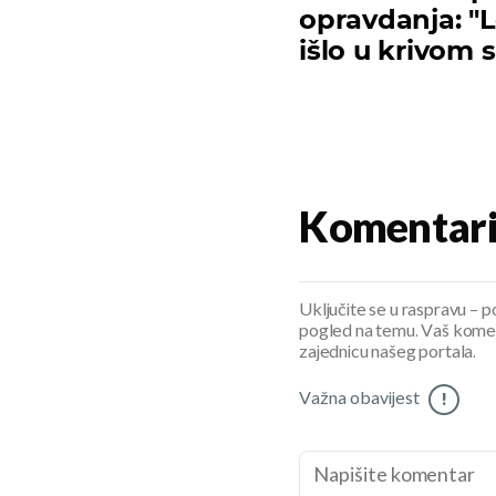
opravdanja: "L
išlo u krivom 
Komentar
Uključite se u raspravu – pod
pogled na temu. Vaš koment
zajednicu našeg portala.
Važna obavijest
!