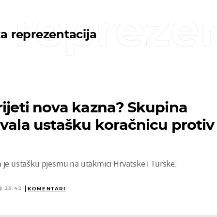
 reprezen
a reprezentacija
rijeti nova kazna? Skupina
evala ustašku koračnicu protiv
a je ustašku pjesmu na utakmici Hrvatske i Turske.
@ 23:42
KOMENTARI