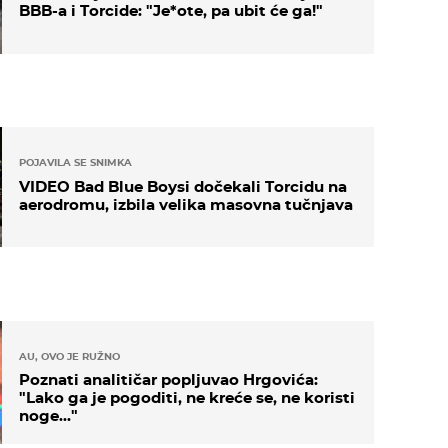
BBB-a i Torcide: "Je*ote, pa ubit će ga!"
POJAVILA SE SNIMKA
VIDEO Bad Blue Boysi dočekali Torcidu na
aerodromu, izbila velika masovna tučnjava
AU, OVO JE RUŽNO
Poznati analitičar popljuvao Hrgovića:
"Lako ga je pogoditi, ne kreće se, ne koristi
noge..."