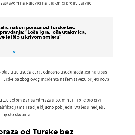
 zastavom na Rujevici na utakmici protiv Latvije.
alić nakon poraza od Turske bez
pravdanja: "Loša igra, loša utakmica,
ve je išlo u krivom smjeru"
platiti 10 tisuća eura, odnosno tisuću sjedalica na Opus
iv Turske pa zbog ovog incidenta našem savezu prijeti nova
u 1:0 golom Barisa Yilmaza u 30. minuti. To je bio prvi
lifikacijama i sad je ključno pobijediti Wales u nedjelju
o mjesto skupine.
oraza od Turske bez