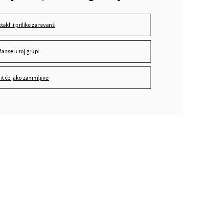
ne znam, ali bit će jako zanimljivo
ktakli i prilike za revanš
šanse u toj grupi
bit će jako zanimljivo