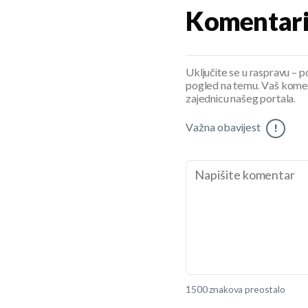
Komentar
Uključite se u raspravu – pod
pogled na temu. Vaš koment
zajednicu našeg portala.
Važna obavijest
!
1500 znakova preostalo