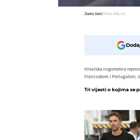
Zlatko Dalić
(Foto: GOL.hr)
Dodaj
Hrvatska nogometna reprezen
Francuskom i Portugalom, o
Tri vijesti o kojima se p