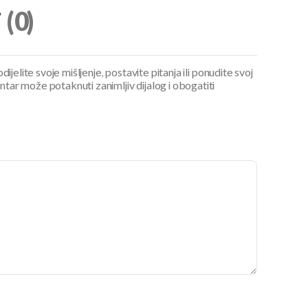
i
(0)
ijelite svoje mišljenje, postavite pitanja ili ponudite svoj
ar može potaknuti zanimljiv dijalog i obogatiti