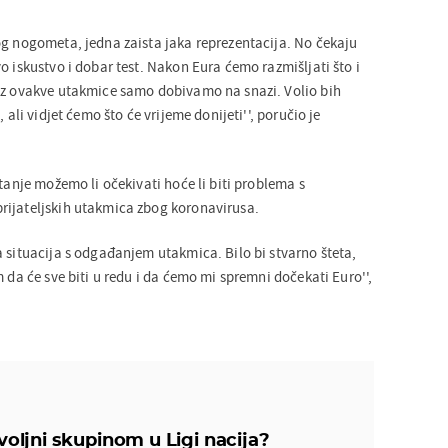
og nogometa, jedna zaista jaka reprezentacija. No čekaju
o iskustvo i dobar test. Nakon Eura ćemo razmišljati što i
oz ovakve utakmice samo dobivamo na snazi. Volio bih
, ali vidjet ćemo što će vrijeme donijeti'', poručio je
itanje možemo li očekivati hoće li biti problema s
rijateljskih utakmica zbog koronavirusa.
a situacija s odgađanjem utakmica. Bilo bi stvarno šteta,
m da će sve biti u redu i da ćemo mi spremni dočekati Euro'',
da, bit će spektakli i prilike za revanš
ovoljni skupinom u Ligi nacija?
ne, nemamo šanse u toj grupi