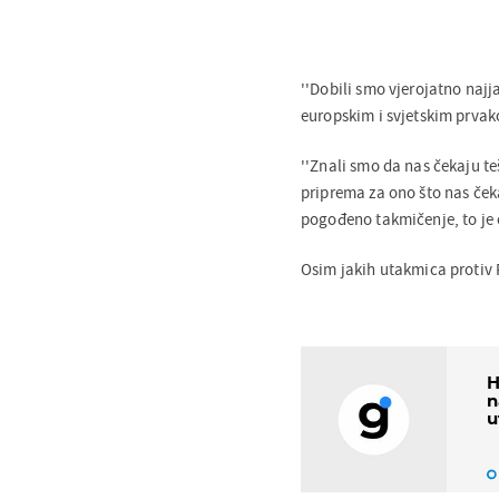
''Dobili smo vjerojatno najja
europskim i svjetskim prvako
''Znali smo da nas čekaju te
priprema za ono što nas čeka 
pogođeno takmičenje, to je 
Osim jakih utakmica protiv 
H
n
u