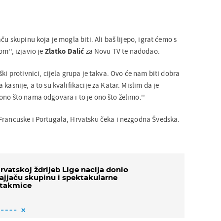
ču skupinu koja je mogla biti. Ali baš lijepo, igrat ćemo s
m'', izjavio je
Zlatko Dalić
za Novu TV te nadodao:
ški protivnici, cijela grupa je takva. Ovo će nam biti dobra
kasnije, a to su kvalifikacije za Katar. Mislim da je
ono što nama odgovara i to je ono što želimo.''
Francuske i Portugala, Hrvatsku čeka i nezgodna Švedska.
rvatskoj ždrijeb Lige nacija donio
ajjaču skupinu i spektakularne
takmice