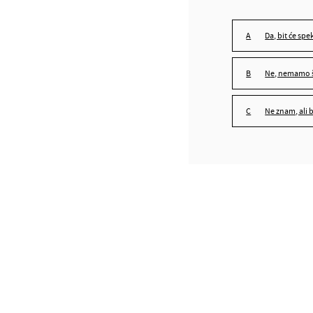
da, bit će spe
ne, nemamo 
ne znam, ali 