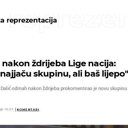
 reprezen
a reprezentacija
 nakon ždrijeba Lige nacija:
najjaču skupinu, ali baš lijepo'
o Dalić odmah nakon ždrijeba prokomentirao je novu skupinu
@ 19:01
KOMENTARI