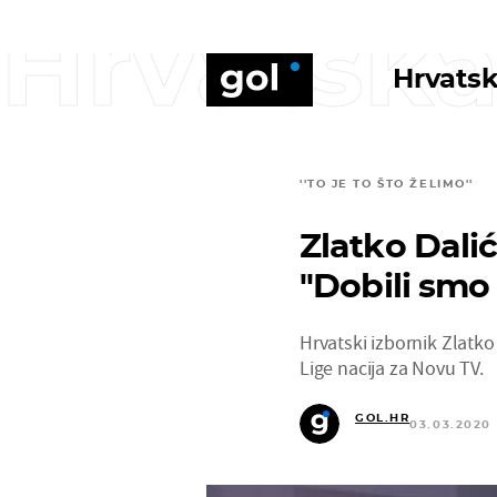
Hrvatska
Hrvatsk
''TO JE TO ŠTO ŽELIMO''
Zlatko Dalić
''Dobili smo 
Hrvatski izbornik Zlatk
Lige nacija za Novu TV.
GOL.HR
03.03.2020 