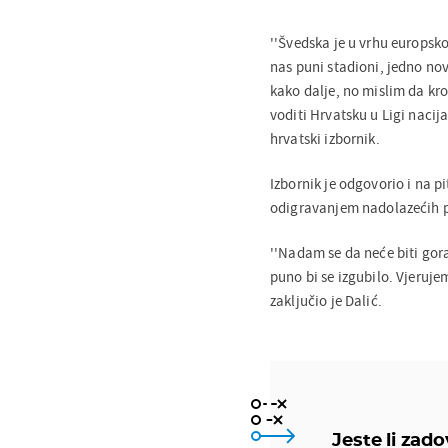
''Švedska je u vrhu europsk
nas puni stadioni, jedno nov
kako dalje, no mislim da kr
voditi Hrvatsku u Ligi nacija
hrvatski izbornik.
Izbornik je odgovorio i na p
odigravanjem nadolazećih p
''Nadam se da neće biti gor
puno bi se izgubilo. Vjeruje
zaključio je Dalić.
Jeste li zad