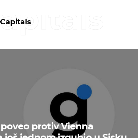
apitals
Capitals
poveo protiv Vienna
a još jednom izgubio u Sisku