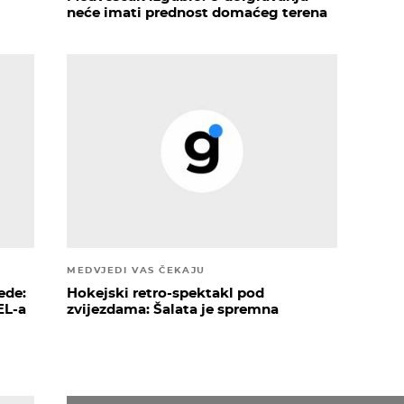
neće imati prednost domaćeg terena
MEDVJEDI VAS ČEKAJU
ede:
Hokejski retro-spektakl pod
EL-a
zvijezdama: Šalata je spremna