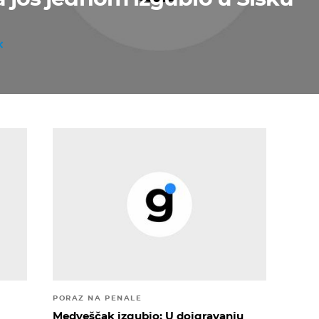
PORAZ NA PENALE
Medveščak izgubio: U doigravanju