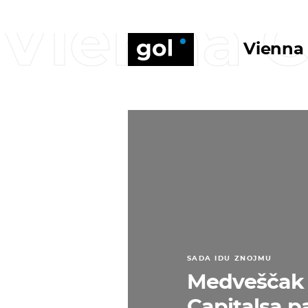
Vienna C
Vienna 
SADA IDU ZNOJMU
Medveščak 
Capitalsa p