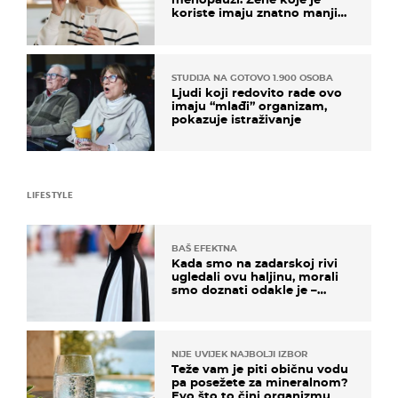
koriste imaju znatno manji
rizik od ovoga
STUDIJA NA GOTOVO 1.900 OSOBA
Ljudi koji redovito rade ovo
imaju “mlađi” organizam,
pokazuje istraživanje
LIFESTYLE
BAŠ EFEKTNA
Kada smo na zadarskoj rivi
ugledali ovu haljinu, morali
smo doznati odakle je –
košta samo 18 eura
NIJE UVIJEK NAJBOLJI IZBOR
Teže vam je piti običnu vodu
pa posežete za mineralnom?
Evo što to čini organizmu