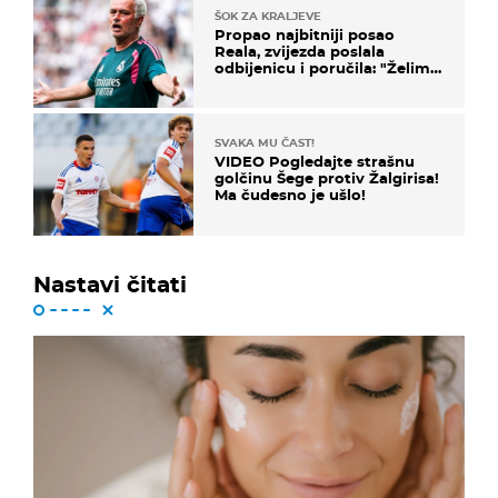
ŠOK ZA KRALJEVE
Propao najbitniji posao
Reala, zvijezda poslala
odbijenicu i poručila: "Želim
u Barcelonu"
SVAKA MU ČAST!
VIDEO Pogledajte strašnu
golčinu Šege protiv Žalgirisa!
Ma čudesno je ušlo!
Nastavi čitati