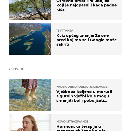
Otrovno drvo: Tihi ubojica
koji je najopasniji kada padne
kiša
15 PITANJA
Kviz općeg znanja: Za one
pred kojima se i Google može
sakriti
ZDRAVLJE
NAJSIGURNIJI OBLIK REKREACIJE
Vježbe za koljeno u moru: 5
sigurnih vježbi koje mogu
smanjiti bol i poboljšati
pokretljivost
NOVO ISTRAŽIVANJE
Hormonska terapija u
menopauzi: Žene koje je