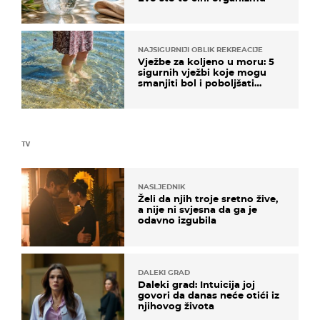
NAJSIGURNIJI OBLIK REKREACIJE
Vježbe za koljeno u moru: 5
sigurnih vježbi koje mogu
smanjiti bol i poboljšati
pokretljivost
TV
NASLJEDNIK
Želi da njih troje sretno žive,
a nije ni svjesna da ga je
odavno izgubila
DALEKI GRAD
Daleki grad: Intuicija joj
govori da danas neće otići iz
njihovog života