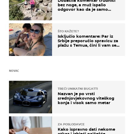
Dobacila komentar trudnici
bez noge, a muž ispalio
odgovor kao da je samo
čekao…
ŠTO KAŽETE?
Isključio komentare: Par iz
Srbije preporučio spravicu za
plažu s Temua, čini li vam se
ovo sigurnim?
NOVAC
TREĆI UNIKATNI BUGATTI
Nazvan je po vrsti
srednjovjekovnog viteškog
konja i visok samo metar
ZA POSLODAVCE
Kako ispravno dati nekome
otkaz i izbjeći najčešće