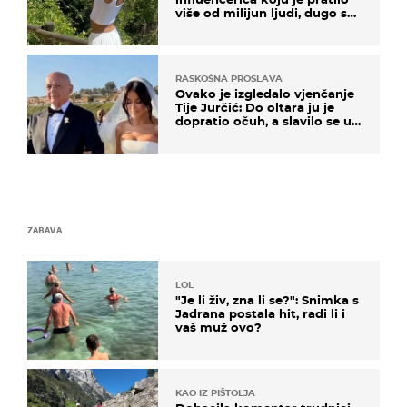
više od milijun ljudi, dugo se
borila s opakom bolesti
RASKOŠNA PROSLAVA
Ovako je izgledalo vjenčanje
Tije Jurčić: Do oltara ju je
dopratio očuh, a slavilo se uz
Olivera i Rozgu
ZABAVA
LOL
"Je li živ, zna li se?": Snimka s
Jadrana postala hit, radi li i
vaš muž ovo?
KAO IZ PIŠTOLJA