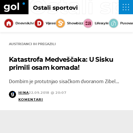
Ostali sp
Ostali sportovi
Dnevnik.hr
Vijesti
Showbizz
Lifestyle
Putova
AUSTRIJANCI IH PREGAZILI
Katastrofa Medveščaka: U Sisku
primili osam komada!
Dornbirn je protutnjao sisačkom dvoranom Zibel...
HINA
22.09.2018 @ 20:07
KOMENTARI