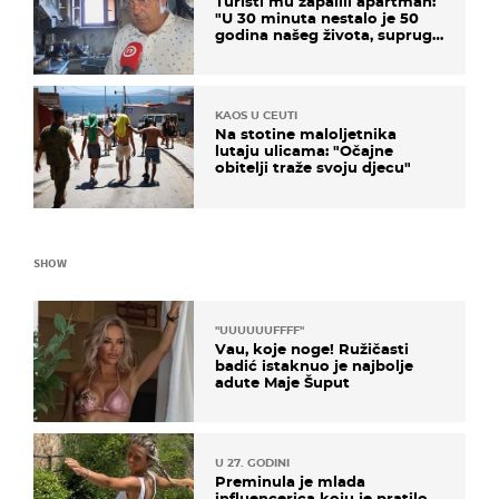
Turisti mu zapalili apartman:
"U 30 minuta nestalo je 50
godina našeg života, supruga
i ja ne možemo oka sklopiti"
KAOS U CEUTI
Na stotine maloljetnika
lutaju ulicama: "Očajne
obitelji traže svoju djecu"
SHOW
"UUUUUUFFFF"
Vau, koje noge! Ružičasti
badić istaknuo je najbolje
adute Maje Šuput
U 27. GODINI
Preminula je mlada
influencerica koju je pratilo