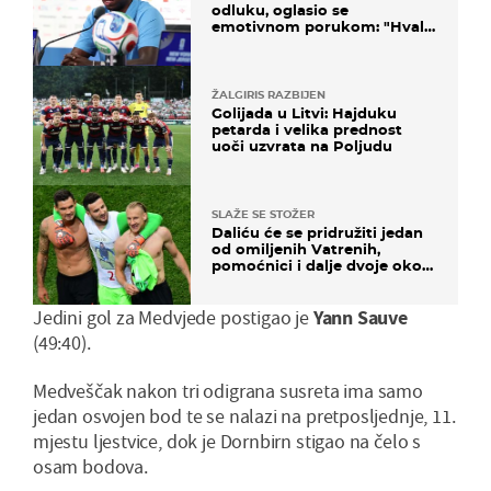
odluku, oglasio se
emotivnom porukom: "Hvala
vam svima"
ŽALGIRIS RAZBIJEN
Golijada u Litvi: Hajduku
petarda i velika prednost
uoči uzvrata na Poljudu
SLAŽE SE STOŽER
Daliću će se pridružiti jedan
od omiljenih Vatrenih,
pomoćnici i dalje dvoje oko
ponude
Jedini gol za Medvjede postigao je
Yann Sauve
(49:40).
Medveščak nakon tri odigrana susreta ima samo
jedan osvojen bod te se nalazi na pretposljednje, 11.
mjestu ljestvice, dok je Dornbirn stigao na čelo s
osam bodova.