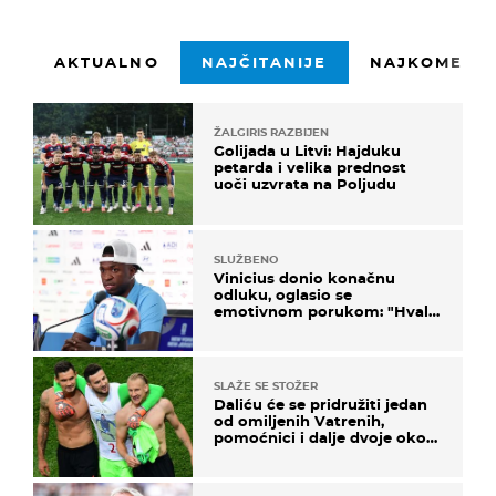
AKTUALNO
NAJČITANIJE
NAJKOMENTI
ŽALGIRIS RAZBIJEN
Golijada u Litvi: Hajduku
petarda i velika prednost
uoči uzvrata na Poljudu
SLUŽBENO
Vinicius donio konačnu
odluku, oglasio se
emotivnom porukom: "Hvala
vam svima"
SLAŽE SE STOŽER
Daliću će se pridružiti jedan
od omiljenih Vatrenih,
pomoćnici i dalje dvoje oko
ponude