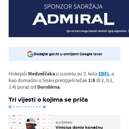
Dodajte gol.hr u omiljeni Google izvor
Hokejaši
Medveščaka
u susretu su 3. kola
EBEL
-a
kao domaćini u Sisku pretrpjeli težak
1:8
(0:2, 0:2,
1:4) poraz od
Dornbirna
.
Tri vijesti o kojima se priča
SLUŽBENO
Vinicius donio konačnu