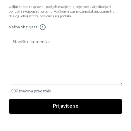
Uključite se u raspravu – podijelite svoje mišljenje, postavite pitanja ili
ponudite svoj pogled na temu. Vaš komentar može potaknuti zanimljiv
dijalog i obogatiti zajednicu našeg portala.
Važna obavijest
!
1500 znakova preostalo
Prijavite se