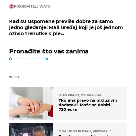
POKROVITELJ WATA
Kad su uspomene previše dobre za samo
jedno gledanje: Mali uređaj koji je još jednom
oživio trenutke s ple...
Pronađite što vas zanima
VIJESTI
IMAŠ PRAVO, OSTVARI GA!
Tko ima pravo na inkluzivni
dodatak? Može se dobiti i
720 eura
"I DALJE SU PLESALI, VRIŠTALI..."