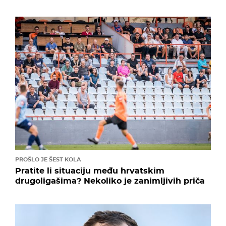
PROŠLO JE ŠEST KOLA
Pratite li situaciju među hrvatskim
drugoligašima? Nekoliko je zanimljivih priča