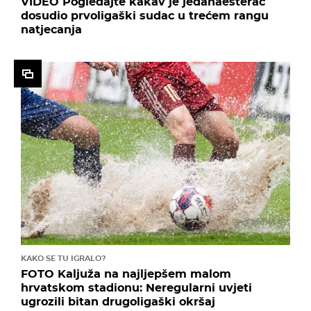
VIDEO Pogledajte kakav je jedanaesterac
dosudio prvoligaški sudac u trećem rangu
natjecanja
KAKO SE TU IGRALO?
FOTO Kaljuža na najljepšem malom
hrvatskom stadionu: Neregularni uvjeti
ugrozili bitan drugoligaški okršaj