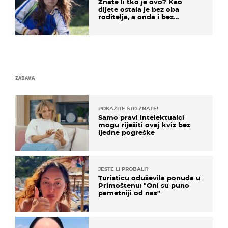
Znate li tko je ovo? Kao
dijete ostala je bez oba
roditelja, a onda i bez
milijuna koje je trebala
naslijediti
ZABAVA
POKAŽITE ŠTO ZNATE!
Samo pravi intelektualci
mogu riješiti ovaj kviz bez
ijedne pogreške
JESTE LI PROBALI?
Turisticu oduševila ponuda u
Primoštenu: "Oni su puno
pametniji od nas"