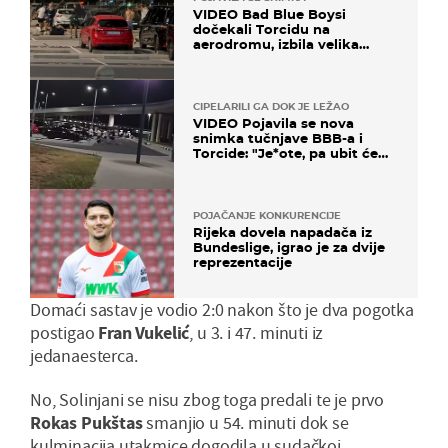
VIDEO Bad Blue Boysi
dočekali Torcidu na
aerodromu, izbila velika
masovna tučnjava
CIPELARILI GA DOK JE LEŽAO
VIDEO Pojavila se nova
snimka tučnjave BBB-a i
Torcide: "Je*ote, pa ubit će
ga!"
POJAČANJE KONKURENCIJE
Rijeka dovela napadača iz
Bundeslige, igrao je za dvije
reprezentacije
Domaći sastav je vodio 2:0 nakon što je dva pogotka
postigao
Fran Vukelić
, u 3. i 47. minuti iz
jedanaesterca.
No, Solinjani se nisu zbog toga predali te je prvo
Rokas Pukštas
smanjio u 54. minuti dok se
kulminacija utakmice dogodila u sudačkoj