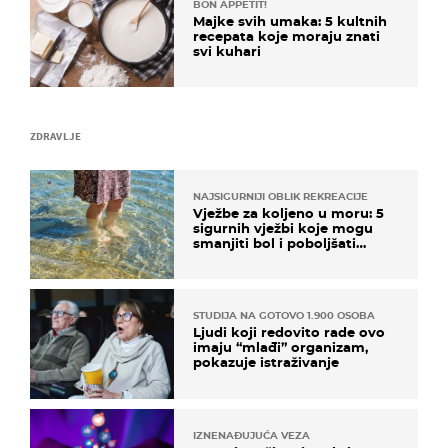
BON APPETIT!
Majke svih umaka: 5 kultnih
recepata koje moraju znati
svi kuhari
ZDRAVLJE
NAJSIGURNIJI OBLIK REKREACIJE
Vježbe za koljeno u moru: 5
sigurnih vježbi koje mogu
smanjiti bol i poboljšati
pokretljivost
STUDIJA NA GOTOVO 1.900 OSOBA
Ljudi koji redovito rade ovo
imaju “mlađi” organizam,
pokazuje istraživanje
IZNENAĐUJUĆA VEZA