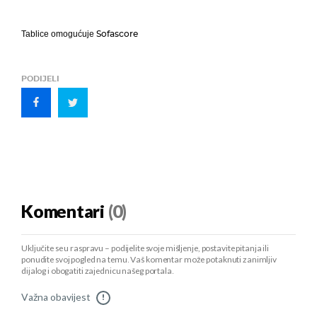
Sofascore
Tablice omogućuje
PODIJELI
Komentari
(0)
Uključite se u raspravu – podijelite svoje mišljenje, postavite pitanja ili
ponudite svoj pogled na temu. Vaš komentar može potaknuti zanimljiv
dijalog i obogatiti zajednicu našeg portala.
Važna obavijest
!