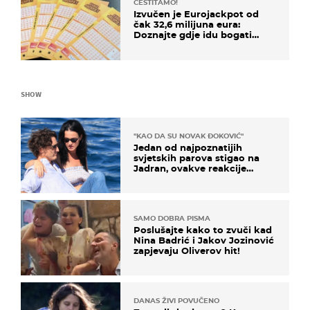
ČESTITAMO!
Izvučen je Eurojackpot od
čak 32,6 milijuna eura:
Doznajte gdje idu bogati
dobitci u Hrvatskoj
SHOW
"KAO DA SU NOVAK ĐOKOVIĆ"
Jedan od najpoznatijih
svjetskih parova stigao na
Jadran, ovakve reakcije
vjerojatno nisu očekivali
SAMO DOBRA PISMA
Poslušajte kako to zvuči kad
Nina Badrić i Jakov Jozinović
zapjevaju Oliverov hit!
DANAS ŽIVI POVUČENO