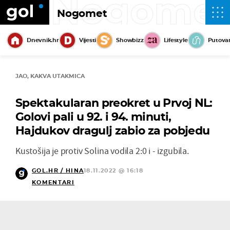
Nogome
Nogomet
Dnevnik.hr
Vijesti
Showbizz
Lifestyle
Putova
JAO, KAKVA UTAKMICA
Spektakularan preokret u Prvoj NL:
Golovi pali u 92. i 94. minuti,
Hajdukov dragulj zabio za pobjedu
Kustošija je protiv Solina vodila 2:0 i - izgubila.
GOL.HR / HINA
18.11.2022 @ 16:18
KOMENTARI