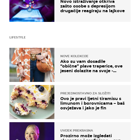
Novo istraživanje otkriva
zašto osobe s depresijom
drugačije reagiraju na lajkove
LIFESTYLE
NOVE KOLEKCIJE
Ako su vam dosadile
“obične” plave traperice, ove
jeseni dolazite na svoje -
izdvajamo 15 hit modela
PREJEDNOSTAVNO ZA SLOŽITI
Ovo je pravi ljetni tiramisu s
limunom i borovnicama – baš
osvježava i jako je fin
UVIJEK PREKRASNA
Prozirno može izgledati