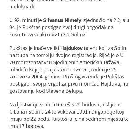
nadoknadi.
U 92. minuti je
Silvanus Nimely
izjednačio na 2:2, a u
94. je Pukštas postigao svoj drugi pogodak na
susretu za veliki obrat i 3:2 Solina.
Pukštas je inače veliki
Hajdukov
talent koji za Solin
nastupa na temelju dvojne registracije. Riječ je o U-
20 reprezentativcu Sjedinjenih Američkih Država,
mladiću koji je porijeklom Litvanac, rođen je 25.
kolovoza 2004. godine. Prošlog vikenda je Pukštas
postigao i svoj prvi gol za prvu momčad Hajduka, na
gostovanju kod Slavena Belupa.
Na ljestvici je vodeći Rudeš s 29 bodova, a slijede
Cibalia i Solin s 24 te Vukovar 1991 i Dugopolje koji
imaju po 22 boda. Kustošija je na sedmom mjestu te
ima 17 bodova.