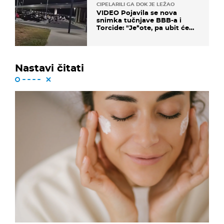
CIPELARILI GA DOK JE LEŽAO
VIDEO Pojavila se nova
snimka tučnjave BBB-a i
Torcide: "Je*ote, pa ubit će
ga!"
Nastavi čitati