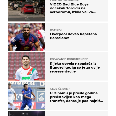
VIDEO Bad Blue Boysi
dočekali Torcidu na
aerodromu, izbila velika
masovna tučnjava
BOMBA!
Liverpool doveo kapetana
Barcelone!
POJAČANJE KONKURENCIJE
Rijeka dovela napadača iz
Bundeslige, igrao je za dvije
reprezentacije
GDJE ĆE SAD?
U Dinamu je prošle godine
predstavljen kao mega
transfer, danas je pao najniže
u karijeri