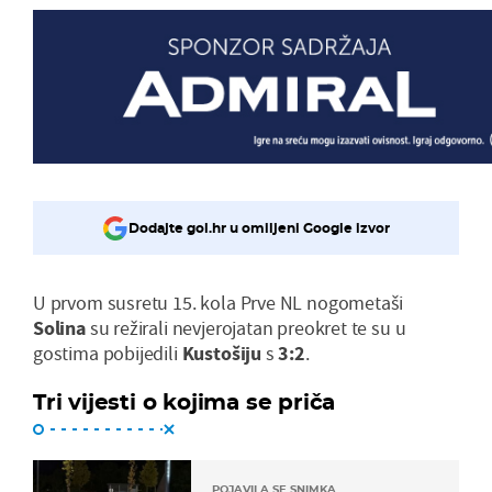
Dodajte gol.hr u omiljeni Google izvor
U prvom susretu 15. kola Prve NL nogometaši
Solina
su režirali nevjerojatan preokret te su u
gostima pobijedili
Kustošiju
s
3:2
.
Tri vijesti o kojima se priča
POJAVILA SE SNIMKA