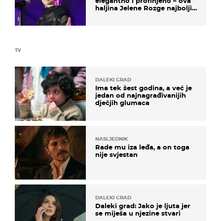
elegantno i profinjeno – ova
haljina Jelene Rozge najbolji
je dokaz
TV
DALEKI GRAD
Ima tek šest godina, a već je
jedan od najnagrađivanijih
dječjih glumaca
NASLJEDNIK
Rade mu iza leđa, a on toga
nije svjestan
DALEKI GRAD
Daleki grad: Jako je ljuta jer
se miješa u njezine stvari