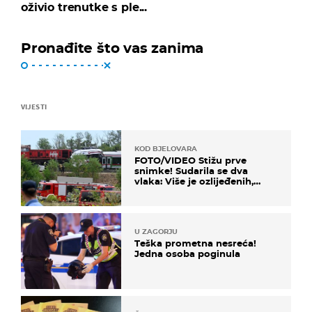
oživio trenutke s ple...
Pronađite što vas zanima
VIJESTI
KOD BJELOVARA
FOTO/VIDEO Stižu prve
snimke! Sudarila se dva
vlaka: Više je ozlijeđenih,
hitne službe na terenu
U ZAGORJU
Teška prometna nesreća!
Jedna osoba poginula