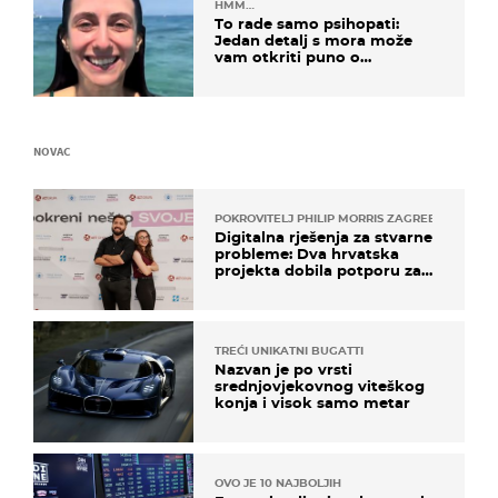
HMM…
To rade samo psihopati:
Jedan detalj s mora može
vam otkriti puno o
prijateljima
NOVAC
POKROVITELJ PHILIP MORRIS ZAGREB
Digitalna rješenja za stvarne
probleme: Dva hrvatska
projekta dobila potporu za
razvoj
TREĆI UNIKATNI BUGATTI
Nazvan je po vrsti
srednjovjekovnog viteškog
konja i visok samo metar
OVO JE 10 NAJBOLJIH