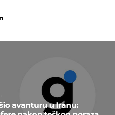
n
U
šio avanturu u Iranu:
fere nakon teškog poraza