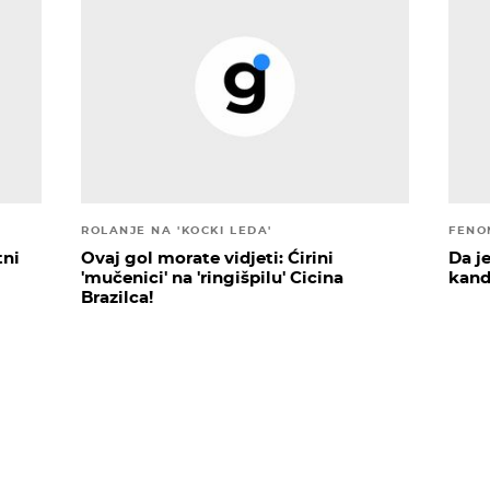
ROLANJE NA 'KOCKI LEDA'
FENO
tni
Ovaj gol morate vidjeti: Ćirini
Da j
'mučenici' na 'ringišpilu' Cicina
kand
Brazilca!