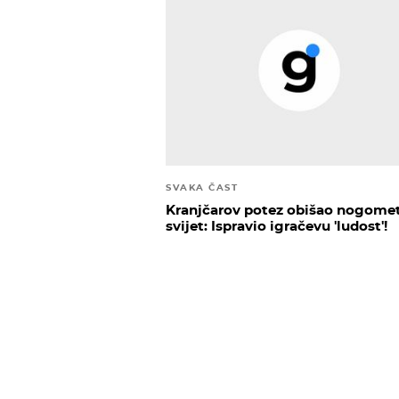
SVAKA ČAST
Kranjčarov potez obišao nogome
svijet: Ispravio igračevu 'ludost'!