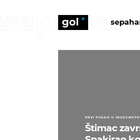
sepahan
sepaha
PRVI POSAO U INOZEMSTV
Štimac zavr
Spakirao ko