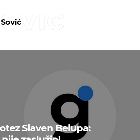
ović
Sović
otez Slaven Belupa:
nije zaslužio!