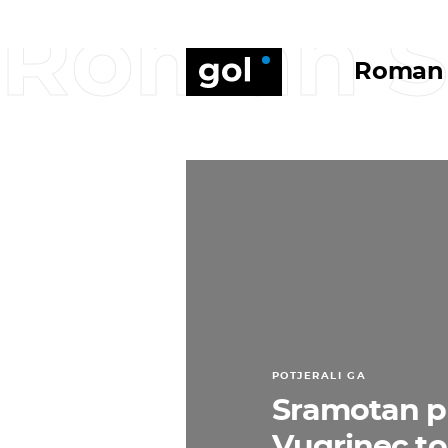
Roman S
Roman 
POTJERALI GA
Sramotan p
Vugrinec to 